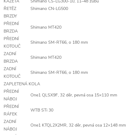
KAZETA
Shimano CS-LG300-10, 11–48 zubů
ŘETĚZ
Shimano CN-LG500
BRZDY
PŘEDNÍ
Shimano MT420
BRZDA
PŘEDNÍ
Shimano SM-RT66, o 180 mm
KOTOUČ
ZADNÍ
Shimano MT420
BRZDA
ZADNÍ
Shimano SM-RT66, o 180 mm
KOTOUČ
ZAPLETENÁ KOLA
PŘEDNÍ
One1 QLSX9F, 32 děr, pevná osa 15×110 mm
NÁBOJ
PŘEDNÍ
WTB STi 30
RÁFEK
ZADNÍ
One1 KTQL2X2MR, 32 děr, pevná osa 12×148 mm
NÁBOJ