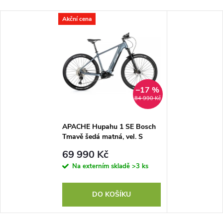
Akční cena
–17 %
84 990 Kč
APACHE Hupahu 1 SE Bosch
Tmavě šedá matná, vel. S
69 990 Kč
Na externím skladě
>3 ks
DO KOŠÍKU