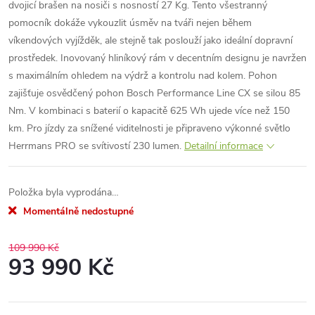
dvojicí brašen na nosiči s nosností 27 Kg. Tento všestranný
pomocník dokáže vykouzlit úsměv na tváři nejen během
víkendových vyjížděk, ale stejně tak poslouží jako ideální dopravní
prostředek. Inovovaný hliníkový rám v decentním designu je navržen
s maximálním ohledem na výdrž a kontrolu nad kolem. Pohon
zajišťuje osvědčený pohon Bosch Performance Line CX se silou 85
Nm. V kombinaci s baterií o kapacitě 625 Wh ujede více než 150
km. Pro jízdy za snížené viditelnosti je připraveno výkonné světlo
Herrmans PRO se svítivostí 230 lumen.
Detailní informace
Položka byla vyprodána…
Momentálně nedostupné
109 990 Kč
93 990 Kč
Měrná
cena: