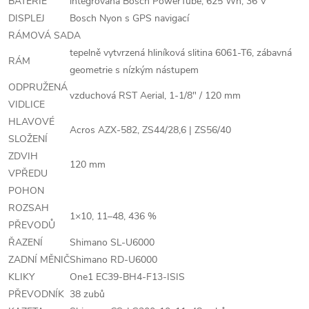
BATERIE
integrovaná Bosch PowerTube, 625 Wh, 36 V
DISPLEJ
Bosch Nyon s GPS navigací
RÁMOVÁ SADA
tepelně vytvrzená hliníková slitina 6061-T6, zábavná
RÁM
geometrie s nízkým nástupem
ODPRUŽENÁ
vzduchová RST Aerial, 1-1/8" / 120 mm
VIDLICE
HLAVOVÉ
Acros AZX-582, ZS44/28,6 | ZS56/40
SLOŽENÍ
ZDVIH
120 mm
VPŘEDU
POHON
ROZSAH
1×10, 11–48, 436 %
PŘEVODŮ
ŘAZENÍ
Shimano SL-U6000
ZADNÍ MĚNIČ
Shimano RD-U6000
KLIKY
One1 EC39-BH4-F13-ISIS
PŘEVODNÍK
38 zubů