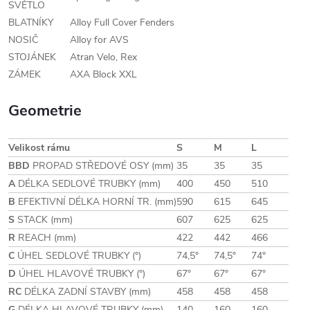
SVĚTLO
BLATNÍKY
Alloy Full Cover Fenders
NOSIČ
Alloy for AVS
STOJÁNEK
Atran Velo, Rex
ZÁMEK
AXA Block XXL
Geometrie
Velikost rámu
S
M
L
BBD
PROPAD STŘEDOVÉ OSY (mm)
35
35
35
A
DÉLKA SEDLOVÉ TRUBKY (mm)
400
450
510
B
EFEKTIVNÍ DÉLKA HORNÍ TR. (mm)
590
615
645
S
STACK (mm)
607
625
625
R
REACH (mm)
422
442
466
C
ÚHEL SEDLOVÉ TRUBKY (°)
74,5°
74,5°
74°
D
ÚHEL HLAVOVÉ TRUBKY (°)
67°
67°
67°
RC
DÉLKA ZADNÍ STAVBY (mm)
458
458
458
G
DÉLKA HLAVOVÉ TRUBKY (mm)
140
160
160