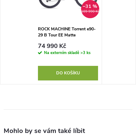
–31 %
109 990 Kč
ROCK MACHINE Torrent e90-
29 B Tour EE Matte
Black/Petrol, vel. L
74 990 Kč
Na externím skladě
>3 ks
DO KOŠÍKU