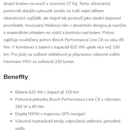
dvojicí brašen na nosiči s nosností 27 Kg. Tento všestranný
pomocník dokáže vykouzlit úsměv na tváři nejen během
víkendových vyjížděk, ale stejně tak poslouží jako ideální dopravní
prostředek. Inovovaný hliníkový rám v decentním designu je navržen
s maximálním ohledem na výdrž a kontrolu nad kolem. Pohon
zajišťuje osvědčený pohon Bosch Performance Line CX se silou 85
Nm. V kombinaci s baterií o kapacitě 625 Wh ujede více než 150
km. Pro jízdy za snížené viditelnosti je připraveno výkonné světlo
Herrmans PRO se svítivostí 230 lumen.
Benefity
Baterie 625 Wh / dojezd až 150 km
Pohonná jednotka Bosch Performance Line CX s výkonem
250 W a 85 Nm
Displej NYON s mapovou GPS navigací
Výkonné hydraulické brzdy, odpružená sedlovka, pohodlné
sedlo