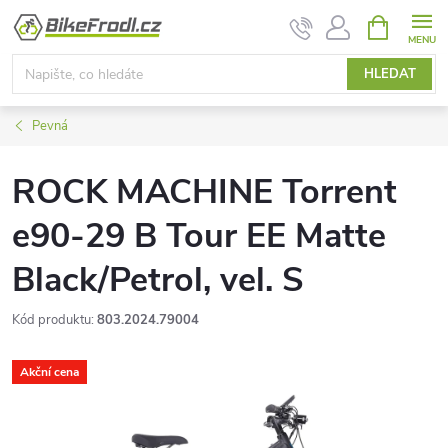
Přejít
NÁKUPNÍ
KOŠÍK
na
obsah
HLEDAT
Pevná
ROCK MACHINE Torrent
e90-29 B Tour EE Matte
Black/Petrol, vel. S
Kód produktu:
803.2024.79004
Akční cena