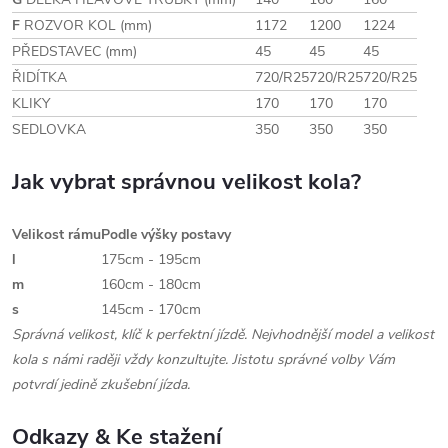
F
ROZVOR KOL (mm)
1172
1200
1224
PŘEDSTAVEC (mm)
45
45
45
ŘIDÍTKA
720/R25
720/R25
720/R25
KLIKY
170
170
170
SEDLOVKA
350
350
350
Jak vybrat správnou velikost kola?
Velikost rámu
Podle výšky postavy
l
175cm - 195cm
m
160cm - 180cm
s
145cm - 170cm
Správná velikost, klíč k perfektní jízdě. Nejvhodnější model a velikost
kola s námi raději vždy konzultujte. Jistotu správné volby Vám
potvrdí jedině zkušební jízda.
Odkazy & Ke stažení