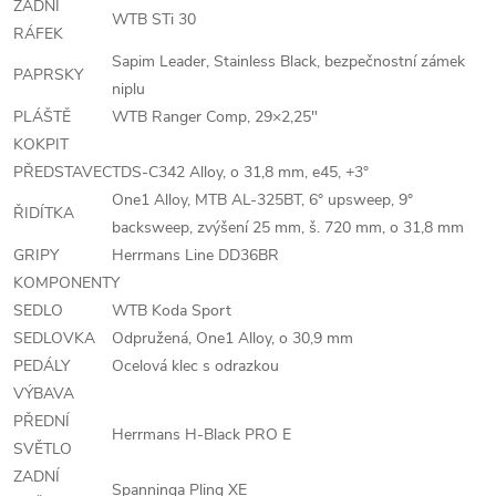
ZADNÍ
WTB STi 30
RÁFEK
Sapim Leader, Stainless Black, bezpečnostní zámek
PAPRSKY
niplu
PLÁŠTĚ
WTB Ranger Comp, 29×2,25"
KOKPIT
PŘEDSTAVEC
TDS-C342 Alloy, o 31,8 mm, e45, +3°
One1 Alloy, MTB AL-325BT, 6° upsweep, 9°
ŘIDÍTKA
backsweep, zvýšení 25 mm, š. 720 mm, o 31,8 mm
GRIPY
Herrmans Line DD36BR
KOMPONENTY
SEDLO
WTB Koda Sport
SEDLOVKA
Odpružená, One1 Alloy, o 30,9 mm
PEDÁLY
Ocelová klec s odrazkou
VÝBAVA
PŘEDNÍ
Herrmans H-Black PRO E
SVĚTLO
ZADNÍ
Spanninga Pling XE