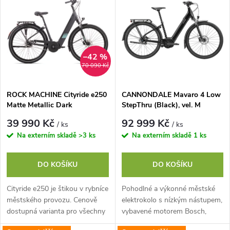
z
ý
Abecedně
e
p
n
i
–42 %
70 090 Kč
í
s
p
ROCK MACHINE Cityride e250
CANNONDALE Mavaro 4 Low
Matte Metallic Dark
StepThru (Black), vel. M
p
Grey/Metallic Olive, vel. XL
r
39 990 Kč
92 999 Kč
/ ks
/ ks
r
Na externím skladě
>3 ks
Na externím skladě
1 ks
o
o
DO KOŠÍKU
DO KOŠÍKU
d
d
Cityride e250 je štikou v rybníce
Pohodlné a výkonné městské
u
městského provozu. Cenově
elektrokolo s nízkým nástupem,
u
dostupná varianta pro všechny
vybavené motorem Bosch,
zájemce o kola městská
baterií o kapacitě 500 Wh a