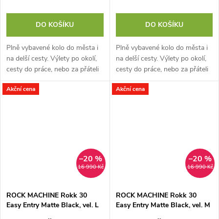
DO KOŠÍKU
DO KOŠÍKU
Plně vybavené kolo do města i
Plně vybavené kolo do města i
na delší cesty. Výlety po okolí,
na delší cesty. Výlety po okolí,
cesty do práce, nebo za přáteli
cesty do práce, nebo za přáteli
na zahradu? Umíme a dlouho
na zahradu? Umíme a dlouho
Akční cena
Akční cena
bez toho aby váš Rokk...
bez toho aby váš Rokk...
–20 %
–20 %
16 990 Kč
16 990 Kč
ROCK MACHINE Rokk 30
ROCK MACHINE Rokk 30
Easy Entry Matte Black, vel. L
Easy Entry Matte Black, vel. M