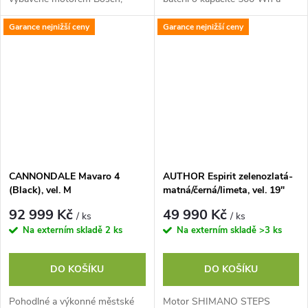
baterií o kapacitě 500 Wh a
5rychlostní nábojem Shimano
Garance nejnižší ceny
Garance nejnižší ceny
5rychlostní nábojem Shimano
Nexus
Nexus
CANNONDALE Mavaro 4
AUTHOR Espirit zelenozlatá-
(Black), vel. M
matná/černá/limeta, vel. 19"
92 999 Kč
49 990 Kč
/ ks
/ ks
Na externím skladě
2 ks
Na externím skladě
>3 ks
DO KOŠÍKU
DO KOŠÍKU
Pohodlné a výkonné městské
Motor SHIMANO STEPS