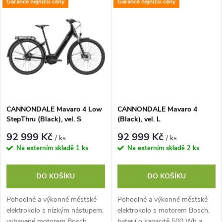
k
Garance nejnižší ceny
Garance nejnižší ceny
elektrokola. Představte si, že
5rychlostní nábojem Shimano
k
každý...
Nexus
t
t
ů
ů
CANNONDALE Mavaro 4 Low
CANNONDALE Mavaro 4
StepThru (Black), vel. S
(Black), vel. L
92 999 Kč
92 999 Kč
/ ks
/ ks
Na externím skladě
1 ks
Na externím skladě
2 ks
DO KOŠÍKU
DO KOŠÍKU
Pohodlné a výkonné městské
Pohodlné a výkonné městské
elektrokolo s nízkým nástupem,
elektrokolo s motorem Bosch,
vybavené motorem Bosch,
baterií o kapacitě 500 Wh a