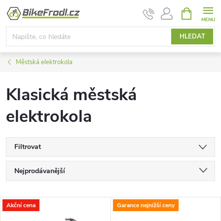
Přejít
NÁKUPNÍ
KOŠÍK
na
obsah
HLEDAT
Městská elektrokola
Klasická městská
elektrokola
Filtrovat
Ř
Nejprodávanější
a
Nejlevnější
V
Akční cena
Garance nejnižší ceny
Nejdražší