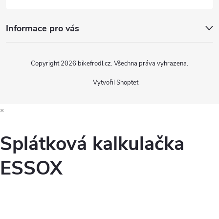
p
i
Informace pro vás
s
u
Copyright 2026
bikefrodl.cz
. Všechna práva vyhrazena.
Vytvořil Shoptet
×
Splátková kalkulačka
ESSOX