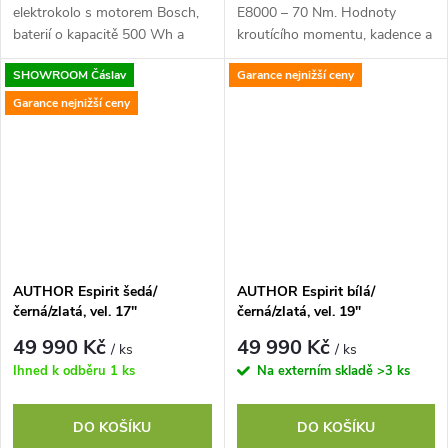
elektrokolo s motorem Bosch,
E8000 – 70 Nm. Hodnoty
baterií o kapacitě 500 Wh a
kroutícího momentu, kadence a
5rychlostní nábojem Shimano
čidla rychlosti jsou za jízdy
SHOWROOM Čáslav
Garance nejnižší ceny
Nexus
průběžně analyzovány pro
udržování optimální...
Garance nejnižší ceny
AUTHOR Espirit šedá/
AUTHOR Espirit bílá/
černá/zlatá, vel. 17"
černá/zlatá, vel. 19"
49 990 Kč
49 990 Kč
/ ks
/ ks
Ihned k odběru
1 ks
Na externím skladě
>3 ks
DO KOŠÍKU
DO KOŠÍKU