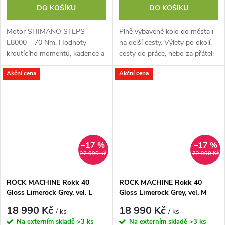
DO KOŠÍKU
DO KOŠÍKU
Motor SHIMANO STEPS
Plně vybavené kolo do města i
E8000 – 70 Nm. Hodnoty
na delší cesty. Výlety po okolí,
kroutícího momentu, kadence a
cesty do práce, nebo za přáteli
čidla rychlosti jsou za jízdy
na zahradu? Umíme a dlouho
Akční cena
Akční cena
průběžně analyzovány pro
bez toho aby váš Rokk...
udržování optimální...
–17 %
–17 %
22 990 Kč
22 990 Kč
ROCK MACHINE Rokk 40
ROCK MACHINE Rokk 40
Gloss Limerock Grey, vel. L
Gloss Limerock Grey, vel. M
18 990 Kč
18 990 Kč
/ ks
/ ks
Na externím skladě
>3 ks
Na externím skladě
>3 ks