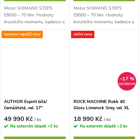
Motor SHIMANO STEPS
Motor SHIMANO STEPS
E8000 – 70 Nm. Hodnoty
E8000 – 70 Nm. Hodnoty
kroutícího momentu, kadence a
kroutícího momentu, kadence a
čidla rychlosti jsou za jízdy
čidla rychlosti jsou za jízdy
Garance nejnižší ceny
Akční cena
průběžně analyzovány pro
průběžně analyzovány pro
udržování optimální...
udržování optimální...
–17 %
22 990 Kč
AUTHOR Espirit bílá/
ROCK MACHINE Rokk 40
černá/zlatá, vel. 17"
Gloss Limerock Grey, vel. XL
49 990 Kč
18 990 Kč
/ ks
/ ks
Na externím skladě
>3 ks
Na externím skladě
>3 ks