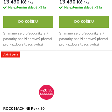
13 490 Kč
13 490 Kč
/ ks
/ ks
Na externím skladě
>3 ks
Na externím skladě
>3 ks
DO KOŠÍKU
DO KOŠÍKU
Shimano se 3 převodníky a 7
Shimano se 3 převodníky a 7
pastorky nabízí správný převod
pastorky nabízí správný převod
pro každou situaci, vydrží
pro každou situaci, vydrží
dlouho správně fungovat bez
dlouho správně fungovat bez
Akční cena
zásahu mechanika a až nastane
zásahu mechanika a až nastane
čas na...
čas na...
–20 %
16 990 Kč
ROCK MACHINE Rokk 30