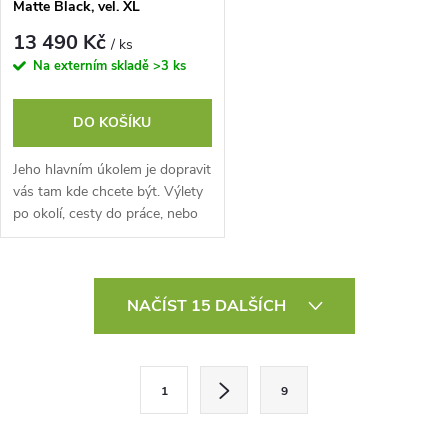
Matte Black, vel. XL
13 490 Kč
/ ks
Na externím skladě
>3 ks
DO KOŠÍKU
Jeho hlavním úkolem je dopravit
vás tam kde chcete být. Výlety
po okolí, cesty do práce, nebo
za přáteli na zahradu? Umíme a
dlouho bez toho aby váš...
O
NAČÍST 15 DALŠÍCH
v
l
S
1
9
t
á
r