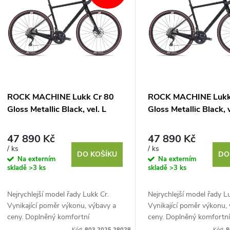
n
p
p
s
r
p
ROCK MACHINE Lukk Cr 80
ROCK MACHINE Lukk
o
Gloss Metallic Black, vel. L
Gloss Metallic Black, 
r
d
47 890 Kč
47 890 Kč
o
/ ks
/ ks
DO KOŠÍKU
DO
u
Na externím
Na externím
skladě
>3 ks
skladě
>3 ks
d
k
Nejrychlejší model řady Lukk Cr.
Nejrychlejší model řady L
u
Vynikající poměr výkonu, výbavy a
Vynikající poměr výkonu,
t
ceny. Doplněný komfortní
ceny. Doplněný komfortn
ergonomií a minimálními servisními
ergonomií a minimálními s
Kód:
803.2025.28028
Kód:
8