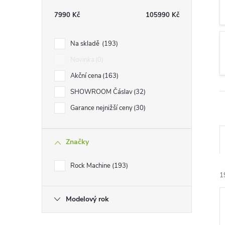
t
7990
Kč
105990
Kč
r
Na skladě
193
a
Novinka
0
Akční cena
163
n
SHOWROOM Čáslav
32
n
Garance nejnižší ceny
30
í
Značky
p
Rock Machine
193
1
a
Modelový rok
n