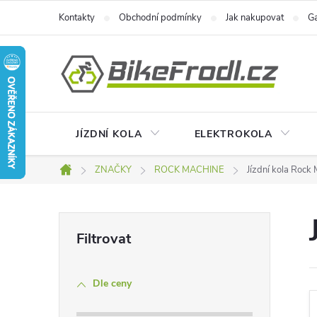
Přejít
Kontakty
Obchodní podmínky
Jak nakupovat
Ga
na
obsah
JÍZDNÍ KOLA
ELEKTROKOLA
ZNAČKY
ROCK MACHINE
Jízdní kola Rock
Domů
P
o
Dle ceny
s