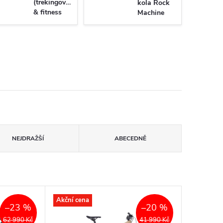
(trekingová)
kola Rock
& fitness
Machine
kola Rock
Machine
NEJDRAŽŠÍ
ABECEDNĚ
Akční cena
–23 %
–20 %
62 990 Kč
41 990 Kč