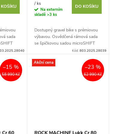
/ ks
 KOŠÍKU
DO KOŠÍKU
Na externím
skladě
>3 ks
rémiovou
Dostupný gravel bike s prémiovou
ová sada
výbavou. Osvědčená rámová sada
roSHIFT
se špičkovou sadou microSHIFT
urenčním
SWORD 2×10 s bezkonkurenčním
03.2025.28040
Kód:
803.2025.28039
cí...
rozsahem převodů, vynikající...
Akční cena
–15 %
–23 %
58 990 Kč
62 990 Kč
 Cr 60
ROCK MACHINE Lukk Cr 80