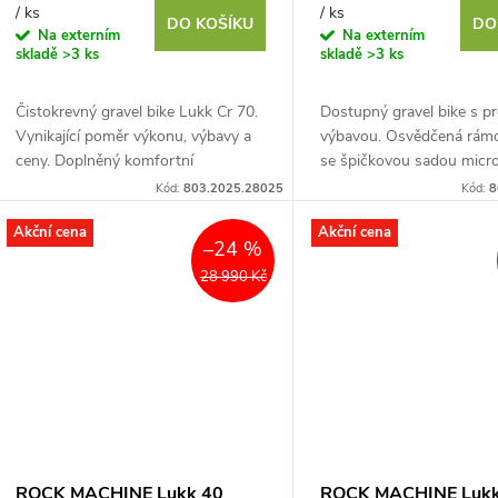
/ ks
/ ks
DO KOŠÍKU
DO
Na externím
Na externím
skladě
>3 ks
skladě
>3 ks
Čistokrevný gravel bike Lukk Cr 70.
Dostupný gravel bike s p
Vynikající poměr výkonu, výbavy a
výbavou. Osvědčená rám
ceny. Doplněný komfortní
se špičkovou sadou mic
ergonomií a minimálními servisními
SWORD 2×10 s bezkonk
Kód:
803.2025.28025
Kód:
8
nároky. Základem je...
rozsahem převodů, vynikají
Akční cena
Akční cena
–24 %
28 990 Kč
ROCK MACHINE Lukk 40
ROCK MACHINE Lukk