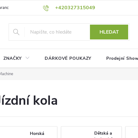
+420327315049
rance nejnižší ceny!
Podmínky ochrany osobních údajů
Platební me
HLEDAT
ZNAČKY
DÁRKOVÉ POUKAZY
Prodejní Sho
 Machine
Jízdní kola
Dětská a
Horská