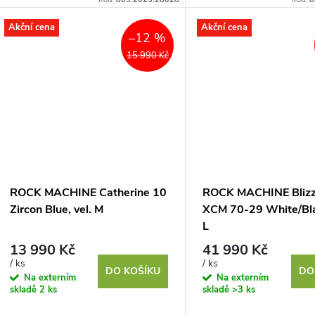
k
ů
nároky. Základem je...
nároky. Základem je...
t
Akční cena
Akční cena
–12 %
15 990 Kč
ů
ROCK MACHINE Catherine 10
ROCK MACHINE Bliz
Zircon Blue, vel. M
XCM 70-29 White/Blac
L
13 990 Kč
41 990 Kč
/ ks
/ ks
DO KOŠÍKU
DO
Na externím
Na externím
skladě
2 ks
skladě
>3 ks