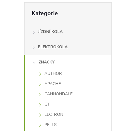
e
Přeskočit
Kategorie
kategorie
í
l
i
JÍZDNÍ KOLA
ELEKTROKOLA
ZNAČKY
AUTHOR
APACHE
CANNONDALE
GT
LECTRON
PELLS