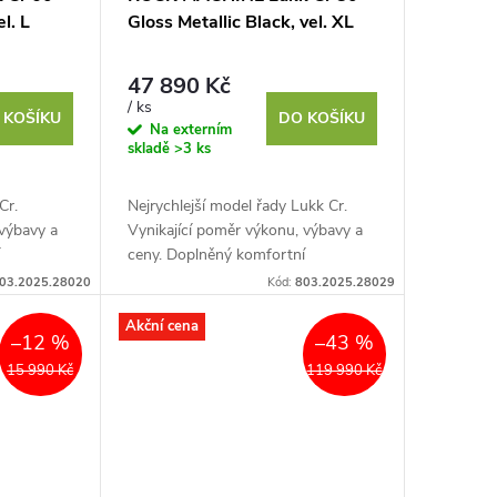
l. L
Gloss Metallic Black, vel. XL
47 890 Kč
/ ks
 KOŠÍKU
DO KOŠÍKU
Na externím
skladě
>3 ks
Cr.
Nejrychlejší model řady Lukk Cr.
 výbavy a
Vynikající poměr výkonu, výbavy a
í
ceny. Doplněný komfortní
ervisními
ergonomií a minimálními servisními
03.2025.28020
Kód:
803.2025.28029
nová...
nároky. Základem je...
Akční cena
–12 %
–43 %
15 990 Kč
119 990 Kč