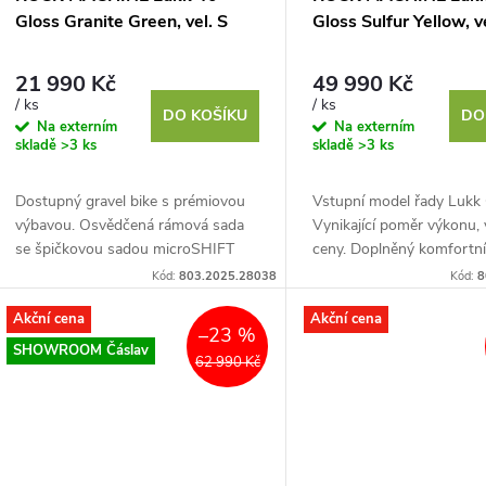
Gloss Granite Green, vel. S
Gloss Sulfur Yellow, ve
21 990 Kč
49 990 Kč
/ ks
/ ks
DO KOŠÍKU
DO
Na externím
Na externím
skladě
>3 ks
skladě
>3 ks
Dostupný gravel bike s prémiovou
Vstupní model řady Lukk 
výbavou. Osvědčená rámová sada
Vynikající poměr výkonu,
se špičkovou sadou microSHIFT
ceny. Doplněný komfortn
SWORD 2×10 s bezkonkurenčním
ergonomií a minimálními s
Kód:
803.2025.28038
Kód:
8
rozsahem převodů, vynikající...
nároky. Základem je karbo
Akční cena
Akční cena
–23 %
SHOWROOM Čáslav
62 990 Kč