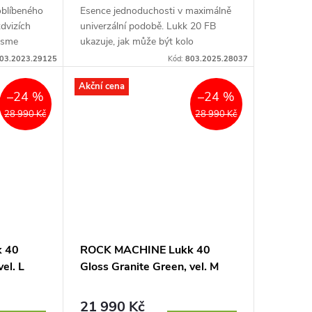
oblíbeného
Esence jednoduchosti v maximálně
dvizích
univerzální podobě. Lukk 20 FB
jsme
ukazuje, jak může být kolo
erzálnost:
jednoduché, univerzální, elegantní a
03.2023.29125
Kód:
803.2025.28037
cenově dostupné....
Akční cena
–24 %
–24 %
28 990 Kč
28 990 Kč
 40
ROCK MACHINE Lukk 40
el. L
Gloss Granite Green, vel. M
21 990 Kč