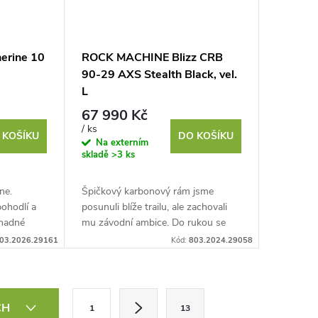
erine 10
ROCK MACHINE Blizz CRB
90-29 AXS Stealth Black, vel.
L
67 990 Kč
/ ks
 KOŠÍKU
DO KOŠÍKU
Na externím
skladě
>3 ks
ne.
Špičkový karbonový rám jsme
ohodlí a
posunuli blíže trailu, ale zachovali
snadné
mu závodní ambice. Do rukou se
statečné
vám tak dostane extrémně výkonný
03.2026.29161
Kód:
803.2024.29058
univerzál, na kterém...
S
CH
1
13