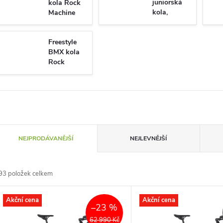
juniorská
kola Rock
kola,
Machine
odrážedla
Rock
Freestyle
Machine
BMX kola
Rock
Machine
Ř
NEJPRODÁVANĚJŠÍ
NEJLEVNĚJŠÍ
a
93
položek celkem
z
V
Akční cena
Akční cena
e
–23 %
ý
62 990 Kč