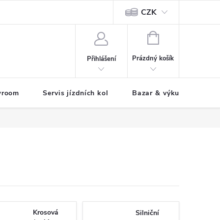
CZK
tody
NÁKUPNÍ
KOŠÍK
Prázdný košík
Přihlášení
wroom
Servis jízdních kol
Bazar & výkup jízdních 
Krosová
Silniční