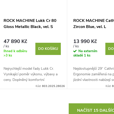
ROCK MACHINE Lukk Cr 80
ROCK MACHINE Cath
Gloss Metallic Black, vel. S
Zircon Blue, vel. L
47 890 Kč
13 990 Kč
/ ks
/ ks
DO KOŠÍKU
DO
Ihned k odběru
Na externím
>3 ks
skladě
1 ks
Nejrychlejší model řady Lukk Cr.
Nejdostupnější 29“ Cathri
Vynikající poměr výkonu, výbavy a
Ergonomie zaměřená na p
ceny. Doplněný komfortní
jízdní vlastnosti nabízejí 
ergonomií a minimálními servisními
zatáčení při zachování do
Kód:
803.2025.28026
Kód:
8
nároky. Základem je...
stability. Skladba...
O
NAČÍST 15 DALŠÍ