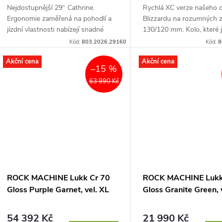
Nejdostupnější 29“ Cathrine.
Rychlá XC verze našeho 
Ergonomie zaměřená na pohodlí a
Blizzardu na rozumných z
jízdní vlastnosti nabízejí snadné
130/120 mm. Kolo, které 
zatáčení při zachování dostatečné
stavěli pro maximální univ
Kód:
803.2026.29160
Kód:
8
stability. Skladba...
je skvělé na trailu,...
Akční cena
Akční cena
–15 %
63 990 Kč
ROCK MACHINE Lukk Cr 70
ROCK MACHINE Lukk
Gloss Purple Garnet, vel. XL
Gloss Granite Green, v
54 392 Kč
21 990 Kč