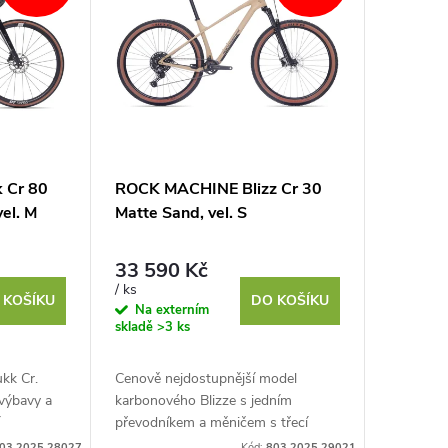
 Cr 80
ROCK MACHINE Blizz Cr 30
vel. M
Matte Sand, vel. S
33 590 Kč
/ ks
 KOŠÍKU
DO KOŠÍKU
Na externím
skladě
>3 ks
ukk Cr.
Cenově nejdostupnější model
 výbavy a
karbonového Blizze s jedním
í
převodníkem a měničem s třecí
ervisními
spojkou pro stabilitu řetězu na
03.2025.28027
Kód:
803.2025.29021