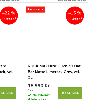
nerovnostech. Je vybaven vidlicí...
Akční cena
–22 %
–15 %
53 990 Kč
22 490 Kč
zard
ROCK MACHINE Lukk 20 Flat
k, vel.
Bar Matte Limerock Grey, vel.
XL
18 990 Kč
/ ks
 KOŠÍKU
DO KOŠÍKU
Na externím
skladě
>3 ks