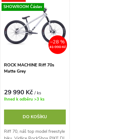
t
t
cestou...
1...
SHOWROOM Čáslav
ů
ů
–28 %
41 990 Kč
ROCK MACHINE Riff 70s
Matte Grey
29 990 Kč
/ ks
Ihned k odběru
>3 ks
DO KOŠÍKU
Riff 70, náš top model freestyle
biku. Vidlice RockShox PIKE DJ,