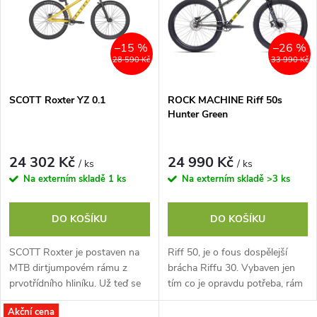
e
p
n
i
–15 %
–26 %
28 590 Kč
33 990 Kč
í
s
p
SCOTT Roxter YZ 0.1
ROCK MACHINE Riff 50s
Hunter Green
p
r
r
24 302 Kč
24 990 Kč
/ ks
/ ks
o
Na externím skladě
1 ks
Na externím skladě
>3 ks
o
d
DO KOŠÍKU
DO KOŠÍKU
d
u
SCOTT Roxter je postaven na
Riff 50, je o fous dospělejší
u
MTB dirtjumpovém rámu z
brácha Riffu 30. Vybaven jen
k
prvotřídního hliníku. Už teď se
tím co je opravdu potřeba, rám
k
těší na všechny tvoje flipy,
z nejklasičtějšího materiálu Cr-
Akční cena
whipy nebo jen jibbin' v ulicích
Mo 4130, 2 brzdy, 1 převod a