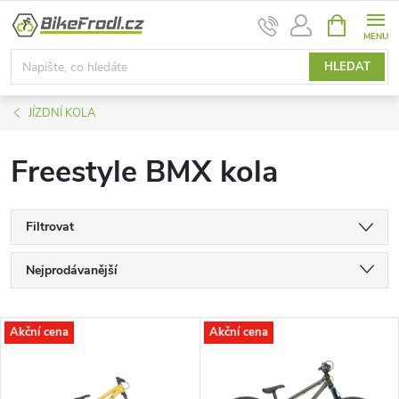
Přejít
NÁKUPNÍ
na
KOŠÍK
obsah
HLEDAT
JÍZDNÍ KOLA
Freestyle BMX kola
Filtrovat
Ř
Nejprodávanější
a
Nejlevnější
V
Akční cena
Akční cena
Nejdražší
z
ý
Abecedně