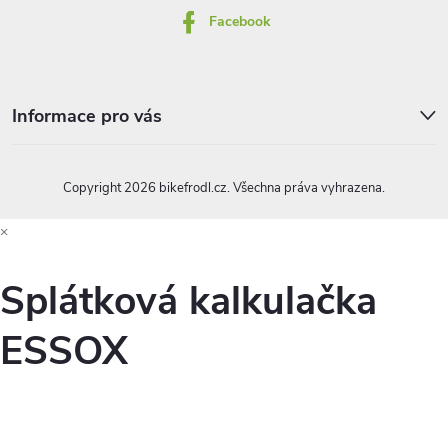
r
Facebook
v
k
Informace pro vás
y
v
Copyright 2026
bikefrodl.cz
. Všechna práva vyhrazena.
ý
×
p
i
Splátková kalkulačka
s
ESSOX
u