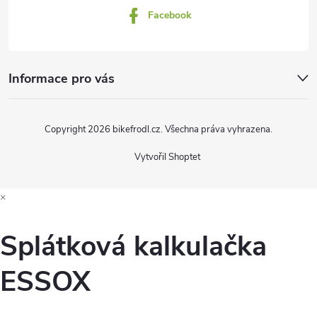
k
Facebook
y
v
Informace pro vás
ý
p
Copyright 2026
bikefrodl.cz
. Všechna práva vyhrazena.
i
Vytvořil Shoptet
s
×
u
Splátková kalkulačka
ESSOX