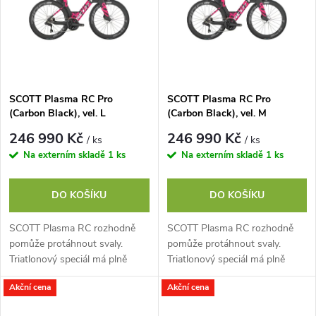
e
p
n
i
í
s
p
SCOTT Plasma RC Pro
SCOTT Plasma RC Pro
(Carbon Black), vel. L
(Carbon Black), vel. M
p
r
246 990 Kč
246 990 Kč
/ ks
/ ks
r
Na externím skladě
1 ks
Na externím skladě
1 ks
o
o
DO KOŠÍKU
DO KOŠÍKU
d
d
SCOTT Plasma RC rozhodně
SCOTT Plasma RC rozhodně
u
pomůže protáhnout svaly.
pomůže protáhnout svaly.
u
Triatlonový speciál má plně
Triatlonový speciál má plně
integrovanou kabeláž,
integrovanou kabeláž,
k
Akční cena
Akční cena
hydratační systém a úložné
hydratační systém a úložné
k
boxy. Zkonstruovali jsme...
boxy. Zkonstruovali jsme...