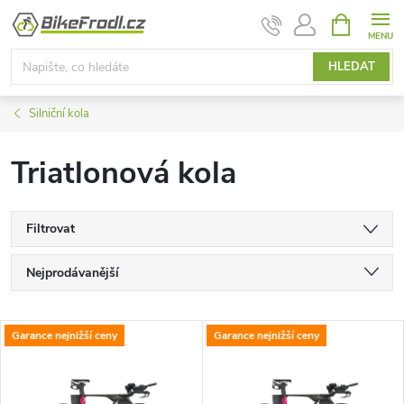
Přejít
NÁKUPNÍ
KOŠÍK
na
obsah
HLEDAT
Silniční kola
Triatlonová kola
Filtrovat
Ř
Nejprodávanější
a
Nejlevnější
V
Garance nejnižší ceny
Garance nejnižší ceny
Nejdražší
z
ý
Abecedně