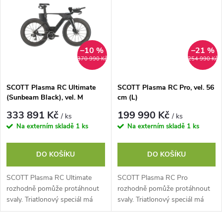
t
t
ů
ů
–10 %
–21 %
370 990 Kč
254 990 Kč
SCOTT Plasma RC Ultimate
SCOTT Plasma RC Pro, vel. 56
(Sunbeam Black), vel. M
cm (L)
333 891 Kč
199 990 Kč
/ ks
/ ks
Na externím skladě
1 ks
Na externím skladě
1 ks
DO KOŠÍKU
DO KOŠÍKU
SCOTT Plasma RC Ultimate
SCOTT Plasma RC Pro
rozhodně pomůže protáhnout
rozhodně pomůže protáhnout
svaly. Triatlonový speciál má
svaly. Triatlonový speciál má
plně integrovanou kabeláž,
plně integrovanou kabeláž,...
hydratační systém a úložné