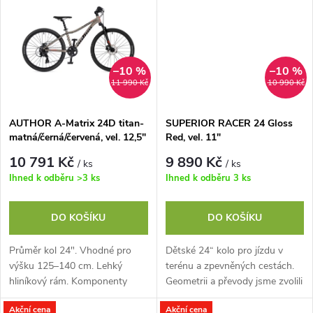
t
t
ů
ů
–10 %
–10 %
11 990 Kč
10 990 Kč
AUTHOR A-Matrix 24D titan-
SUPERIOR RACER 24 Gloss
matná/černá/červená, vel. 12,5"
Red, vel. 11"
10 791 Kč
9 890 Kč
/ ks
/ ks
Ihned k odběru
>3 ks
Ihned k odběru
3 ks
DO KOŠÍKU
DO KOŠÍKU
Průměr kol 24". Vhodné pro
Dětské 24“ kolo pro jízdu v
výšku 125–140 cm. Lehký
terénu a zpevněných cestách.
hliníkový rám. Komponenty
Geometrii a převody jsme zvolili
SHIMANO, 8 rychlostí.
tak, aby mladí jezdci získali
Akční cena
Akční cena
Kotoučové hydraulické brzdy
správné návyky, co se