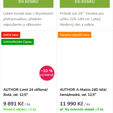
DO KOŠÍKU
DO KOŠÍKU
Lehké horské kolo s 8rychlostní
Průměr kol 24". Vhodné pro
přehazovačkou, předním
výšku 125–140 cm. Lehký
odpružením a ráfkovými
hliníkový rám a vidlice.
brzdami, pro děti ve věku 7–12
Hmotnost 9,9 kg. Komponenty
Akční cena
Garance nejnižší ceny
let
SHIMANO, 8 rychlostí (11-34).
Krosový speciál s...
SHOWROOM Čáslav
–10 %
10 990 Kč
AUTHOR Limit 24 stříbrná/
AUTHOR A-Matrix 24D bílá/
žlutá, vel. 12,5"
černá/modrá, vel. 12,5"
9 891 Kč
11 990 Kč
/ ks
/ ks
Ihned k odběru
>3 ks
Na externím skladě
>3 ks