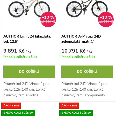
e
p
n
i
–10 %
–10 %
10 990 Kč
11 990 Kč
í
s
p
AUTHOR Limit 24 bílá/zlatá,
AUTHOR A-Matrix 24D
vel. 12,5"
zelenozlatá-matná/
p
černá/limeta, vel. 12,5"
r
9 891 Kč
10 791 Kč
/ ks
/ ks
r
Ihned k odběru
>3 ks
Ihned k odběru
>3 ks
o
o
DO KOŠÍKU
DO KOŠÍKU
d
d
Průměr kol 24". Vhodné pro
Průměr kol 24". Vhodné pro
u
výšku 125–140 cm. Lehký
výšku 125–140 cm. Lehký
u
hliníkový rám a vidlice.
hliníkový rám. Komponenty
Hmotnost 9,9 kg. Komponenty
SHIMANO, 8 rychlostí.
k
Akční cena
Akční cena
SHIMANO, 8 rychlostí (11-34).
Kotoučové hydraulické brzdy
k
Krosový speciál s...
TEKTRO. Odpružená vidlice...
SHOWROOM Čáslav
SHOWROOM Čáslav