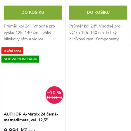
DO KOŠÍKU
DO KOŠÍKU
Průměr kol 24". Vhodné pro
Průměr kol 24". Vhodné pro
výšku 125–140 cm. Lehký
výšku 125–140 cm. Lehký
hliníkový rám a vidlice.
hliníkový rám. Komponenty
Hmotnost 9,9 kg. Komponenty
SHIMANO, 8 rychlostí.
Akční cena
SHIMANO, 8 rychlostí (11-34).
Kotoučové hydraulické brzdy
Krosový speciál s...
TEKTRO. Odpružená vidlice...
SHOWROOM Čáslav
–10 %
10 990 Kč
AUTHOR A-Matrix 24 černá-
matná/limeta, vel. 12,5"
9 891 Kč