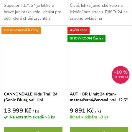
Superior F.L.Y. 24 je lehké a
Čisté, lehké juniorské kolo na
hravé juniorské kolo, ideální pro
ježdění bez stresu. Riff Tr 24 se
děti, které chtějí zrychlit a
snadno ovládá na
posunout své dovednosti dál.
cyklostezkách a baví i na
Garance nejnižší ceny
Akční cena
Nový hliníkový rám s dětskou...
lesních cestách díky
vyladěnému juniorskému...
SHOWROOM Čáslav
–10 %
10 990 Kč
CANNONDALE Kids Trail 24
AUTHOR Limit 24 titan-
(Sonic Blue), vel. Uni
matná/černá/červená, vel. 12,5"
13 999 Kč
9 891 Kč
/ ks
/ ks
Na externím skladě
>3 ks
Ihned k odběru
>3 ks