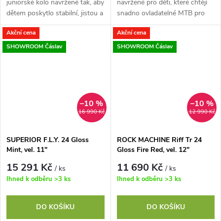
juniorské kolo navržené tak, aby
navržené pro děti, které chtějí
dětem poskytlo stabilní, jistou a
snadno ovladatelné MTB pro
snadno ovladatelnou jízdu
každodenní ježdění. Nový
Akční cena
Akční cena
každý den. Nový hliníkový rám
hliníkový rám s dětskou
s...
geometrií,...
SHOWROOM Čáslav
SHOWROOM Čáslav
–10 %
–10 %
16 990 Kč
12 990 Kč
SUPERIOR F.L.Y. 24 Gloss
ROCK MACHINE Riff Tr 24
Mint, vel. 11"
Gloss Fire Red, vel. 12"
15 291 Kč
11 690 Kč
/ ks
/ ks
Ihned k odběru
>3 ks
Ihned k odběru
>3 ks
DO KOŠÍKU
DO KOŠÍKU