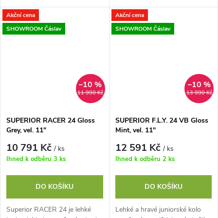
snadnou manipulaci, účinnými
ovládá na cyklostezkách i ve
Akční cena
Akční cena
ráfkovými V-brzdami a
městě a pohodlné pláště
geometrii...
pomůžou i...
SHOWROOM Čáslav
SHOWROOM Čáslav
–10 %
–10 %
11 990 Kč
13 990 Kč
SUPERIOR RACER 24 Gloss
SUPERIOR F.L.Y. 24 VB Gloss
Grey, vel. 11"
Mint, vel. 11"
10 791 Kč
12 591 Kč
/ ks
/ ks
Ihned k odběru
3 ks
Ihned k odběru
2 ks
DO KOŠÍKU
DO KOŠÍKU
Superior RACER 24 je lehké
Lehké a hravé juniorské kolo