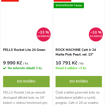
TEKTRO. Odpružená vidlice...
ovládání...
SHOWROOM Čáslav
–33 %
–10 %
14 990 Kč
11 990 Kč
PELLS Rocket Lite 24 Green
ROCK MACHINE Catt Jr 24
Matte Pink Pearl, vel. 13"
9 990 Kč
10 791 Kč
/ ks
/ ks
Na externím skladě
3 ks
Ihned k odběru
>3 ks
DO KOŠÍKU
DO KOŠÍKU
PELLS Rocket Lite je cenově
Čisté a lehké juniorské kolo na
dostupné dětské kolo na 24”
každodenní ježdění a rychlý
kolech s nízkou hmotností pro
progres. Catt Jr 24 se snadno