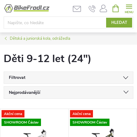
Přejít
NÁKUPNÍ
KOŠÍK
na
obsah
HLEDAT
Dětská a juniorská kola, odrážedla
Děti 9-12 let (24")
Filtrovat
Ř
Nejprodávanější
a
Nejlevnější
V
Akční cena
Akční cena
Nejdražší
z
SHOWROOM Čáslav
SHOWROOM Čáslav
ý
Abecedně