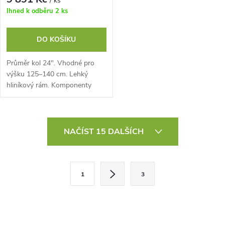
/ ks
Ihned k odběru
2 ks
DO KOŠÍKU
Průměr kol 24". Vhodné pro
výšku 125–140 cm. Lehký
hliníkový rám. Komponenty
SHIMANO, 8 rychlostí.
Odpružená vidlice ZOOM.
Kvalitní pláště KENDA Aptor,...
O
NAČÍST 15 DALŠÍCH
v
l
S
1
3
t
á
r
d
á
n