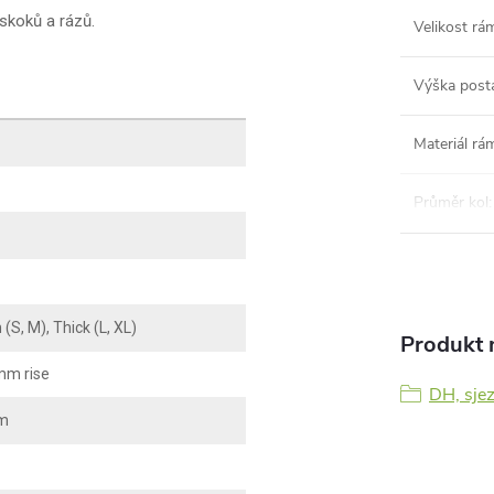
 skoků a rázů.
Velikost rá
Výška post
Materiál rá
Průměr kol
:
S, M), Thick (L, XL)
Produkt n
mm rise
DH, sje
mm