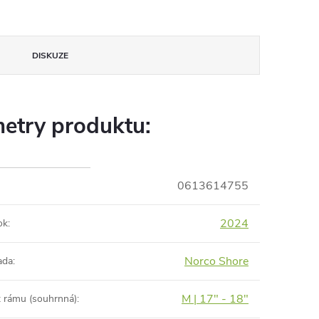
DISKUZE
etry produktu:
0613614755
2024
ok
:
Norco Shore
ada
:
M | 17" - 18"
t rámu (souhrnná)
: