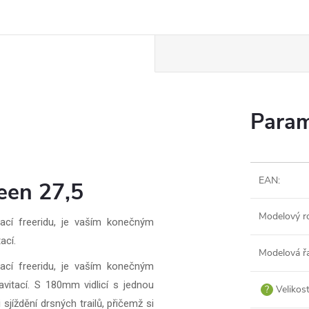
Param
EAN
:
en 27,5
Modelový r
vací freeridu, je vaším konečným
ací.
Modelová ř
vací freeridu, je vaším konečným
vitací. S 180mm vidlicí s jednou
?
Velikos
sjíždění drsných trailů, přičemž si