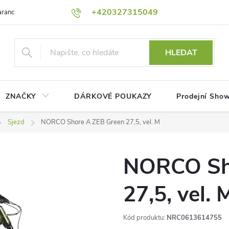
+420327315049
rance nejnižší ceny!
Podmínky ochrany osobních údajů
Platební me
HLEDAT
ZNAČKY
DÁRKOVÉ POUKAZY
Prodejní Sho
Sjezd
NORCO Shore A ZEB Green 27,5, vel. M
NORCO Sh
27,5, vel. 
Kód produktu:
NRC0613614755