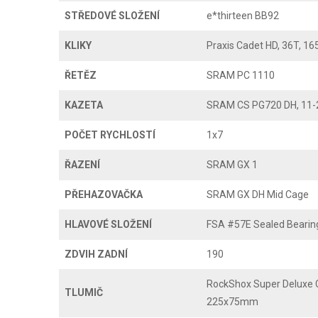
STŘEDOVÉ SLOŽENÍ
e*thirteen BB92
KLIKY
Praxis Cadet HD, 36T, 
ŘETĚZ
SRAM PC 1110
KAZETA
SRAM CS PG720 DH, 11-
POČET RYCHLOSTÍ
1x7
ŘAZENÍ
SRAM GX 1
PŘEHAZOVAČKA
SRAM GX DH Mid Cage
HLAVOVÉ SLOŽENÍ
FSA #57E Sealed Bearin
ZDVIH ZADNÍ
190
RockShox Super Deluxe C
TLUMIČ
225x75mm