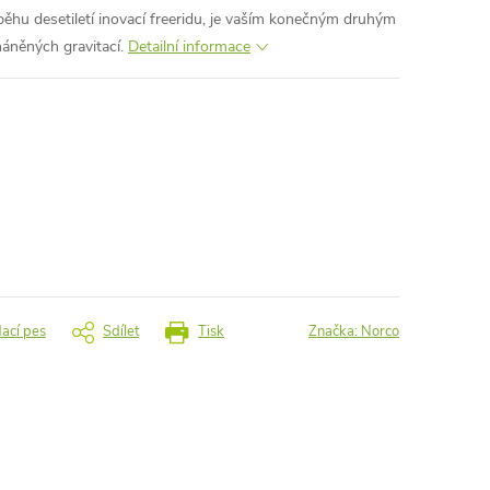
běhu desetiletí inovací freeridu, je vaším konečným druhým
háněných gravitací.
Detailní informace
dací pes
Sdílet
Tisk
Značka:
Norco