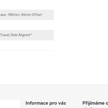
 Base, 180mm, 44mm Offset
ravel, Ride Aligned™
Informace pro vás
Přijímáme o