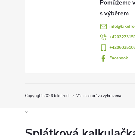
p
a
info
@
bikefro
t
+420327315
+420603510
í
Facebook
Copyright 2026
bikefrodl.cz
. Všechna práva vyhrazena.
×
Splátková kalkulač