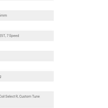
165mm
25T, 7 Speed
g
oil Select R, Custom Tune