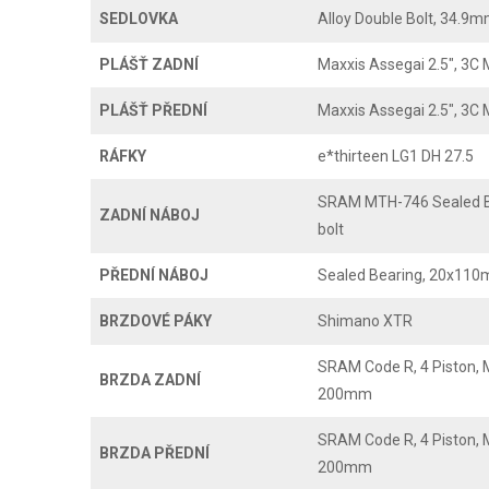
SEDLOVKA
Alloy Double Bolt, 34.9
PLÁŠŤ ZADNÍ
Maxxis Assegai 2.5", 3C
PLÁŠŤ PŘEDNÍ
Maxxis Assegai 2.5", 3C
RÁFKY
e*thirteen LG1 DH 27.5
SRAM MTH-746 Sealed B
ZADNÍ NÁBOJ
bolt
PŘEDNÍ NÁBOJ
Sealed Bearing, 20x110m
BRZDOVÉ PÁKY
Shimano XTR
SRAM Code R, 4 Piston, M
BRZDA ZADNÍ
200mm
SRAM Code R, 4 Piston, M
BRZDA PŘEDNÍ
200mm