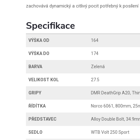
zachovává dynamický a citlivý pocit potřebný k posílení
Specifikace
VÝŠKA OD
164
VÝŠKA DO
174
BARVA
Zelená
VELIKOST KOL
27.5
GRIPY
DMR DeathGrip A20, Thin (
ŘÍDÍTKA
Norco 6061, 800mm, 25
PŘEDSTAVEC
Alloy Double Bolt, 34.9
SEDLO
WTB Volt 250 Sport