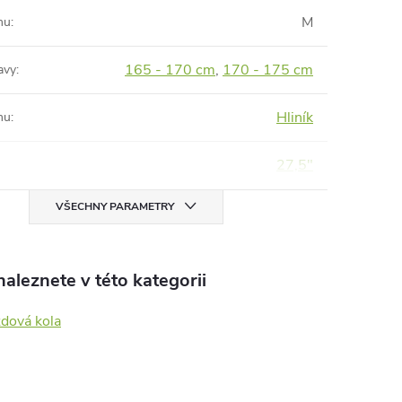
M
mu
:
165 - 170 cm
,
170 - 175 cm
avy
:
Hliník
mu
:
27,5"
VŠECHNY PARAMETRY
aleznete v této kategorii
zdová kola