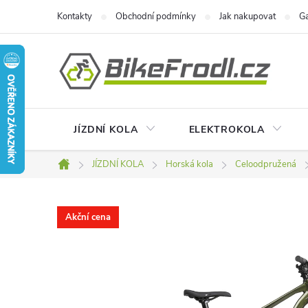
Přejít
Kontakty
Obchodní podmínky
Jak nakupovat
Ga
na
obsah
JÍZDNÍ KOLA
ELEKTROKOLA
JÍZDNÍ KOLA
Horská kola
Celoodpružená
Domů
Akční cena