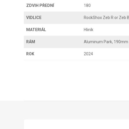
ZDVIH PŘEDNÍ
180
VIDLICE
RockShox Zeb R or Zeb
MATERIÁL
Hliník
RÁM
Aluminum Park, 190mm T
ROK
2024
Z
á