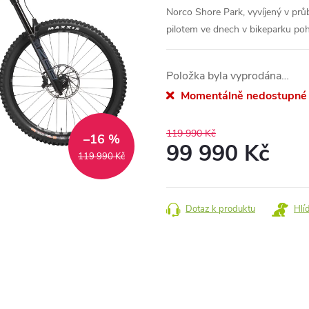
Norco Shore Park, vyvíjený v prů
pilotem ve dnech v bikeparku po
Položka byla vyprodána…
Momentálně nedostupné
119 990 Kč
–16 %
99 990 Kč
119 990 Kč
Měrná
cena:
Dotaz k produktu
Hlí