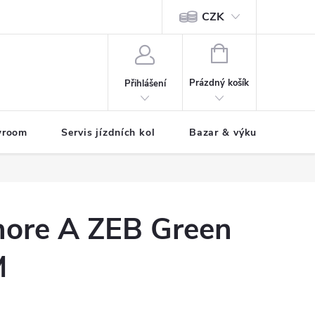
CZK
tody
NÁKUPNÍ
KOŠÍK
Prázdný košík
Přihlášení
wroom
Servis jízdních kol
Bazar & výkup jízdních 
ore A ZEB Green
M