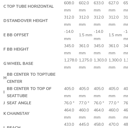
608.0
602.0
633.0
627.0
65
C
TOP TUBE HORIZONTAL
mm
mm
mm
mm
m
312.0
312.0
312.0
312.0
31
D
STANDOVER HEIGHT
mm
mm
mm
mm
m
-14.0
-14.0
-1
E
BB OFFSET
1.5 mm
1.5 mm
mm
mm
m
345.0
361.0
345.0
361.0
34
F
BB HEIGHT
mm
mm
mm
mm
m
1,278.0
1,275.0
1,303.0
1,300.0
1,
G
WHEEL BASE
mm
mm
mm
mm
m
BB CENTER TO TOPTUBE
H
CENTER
BB CENTER TO TOP OF
405.0
405.0
405.0
405.0
40
I
SEATTUBE
mm
mm
mm
mm
m
J
SEAT ANGLE
76.0 °
77.0 °
76.0 °
77.0 °
76
464.0
460.0
464.0
460.0
46
K
CHAINSTAY
mm
mm
mm
mm
m
433.0
445.0
458.0
470.0
48
L
REACH