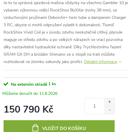
Je to ta správná sjezdová mašina vždycky na všechno.Gambler 10 je
vybaven výkonnou vidlicí RockShox BoXXer (nohy 38 mm), se
vzduchovými pružinami DebonAir+ twin tube a damperem Charger
3 RC, abyste si mohli odpružení vyladit k dokonalosti. Tlumič
RockShox Vivid Coil je v úvodu zdvihu neskutečně citlivý, plynule
reaguje ve středu zdvihu a po velkých nárazech se vrací pozvolna
díky nastavitelné hydraulické ochraně. Díky 7rychlostnímu řazení
SRAM GX DH a brzdám Shimano se o stopě na trati můžete
rozhodovat ve zlomku sekundy jako profíci.
Detailní informace
1 ks
Na externím skladě
11.8.2026
150 790 Kč
Měrná
cena:
VLOŽIT DO KOŠÍKU