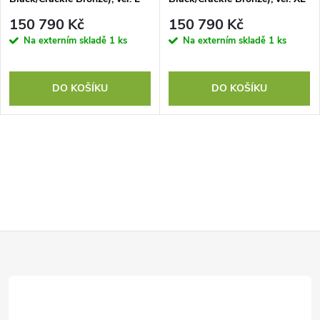
150 790 Kč
150 790 Kč
Na externím skladě
1 ks
Na externím skladě
1 ks
DO KOŠÍKU
DO KOŠÍKU
Z
á
p