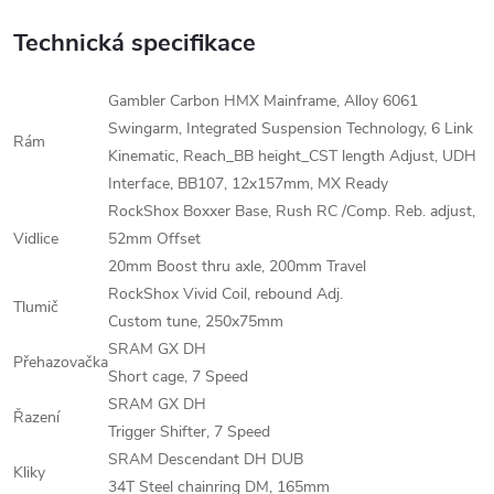
Technická specifikace
Gambler Carbon HMX Mainframe, Alloy 6061
Swingarm, Integrated Suspension Technology, 6 Link
Rám
Kinematic, Reach_BB height_CST length Adjust, UDH
Interface, BB107, 12x157mm, MX Ready
RockShox Boxxer Base, Rush RC /Comp. Reb. adjust,
Vidlice
52mm Offset
20mm Boost thru axle, 200mm Travel
RockShox Vivid Coil, rebound Adj.
Tlumič
Custom tune, 250x75mm
SRAM GX DH
Přehazovačka
Short cage, 7 Speed
SRAM GX DH
Řazení
Trigger Shifter, 7 Speed
SRAM Descendant DH DUB
Kliky
34T Steel chainring DM, 165mm