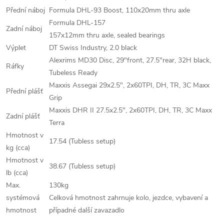
Přední náboj
Formula DHL-93 Boost, 110x20mm thru axle
Formula DHL-157
Zadní náboj
157x12mm thru axle, sealed bearings
Výplet
DT Swiss Industry, 2.0 black
Alexrims MD30 Disc, 29"front, 27.5"rear, 32H black,
Ráfky
Tubeless Ready
Maxxis Assegai 29x2.5", 2x60TPI, DH, TR, 3C Maxx
Přední plášť
Grip
Maxxis DHR II 27.5x2.5", 2x60TPI, DH, TR, 3C Maxx
Zadní plášť
Terra
Hmotnost v
17.54 (Tubless setup)
kg (cca)
Hmotnost v
38.67 (Tubless setup)
lb (cca)
Max.
130kg
systémová
Celková hmotnost zahrnuje kolo, jezdce, vybavení a
hmotnost
případné další zavazadlo