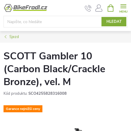
Přejít
NÁKUPNÍ
KOŠÍK
na
obsah
HLEDAT
Sjezd
SCOTT Gambler 10
(Carbon Black/Crackle
Bronze), vel. M
Kód produktu:
SCO4255828316008
Garance nejnižší ceny