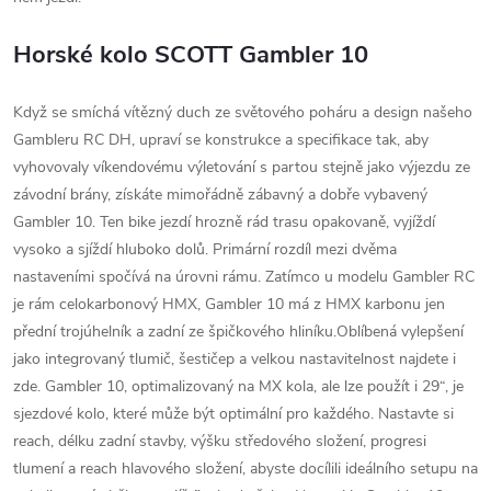
Horské kolo SCOTT Gambler 10
Když se smíchá vítězný duch ze světového poháru a design našeho
Gambleru RC DH, upraví se konstrukce a specifikace tak, aby
vyhovovaly víkendovému výletování s partou stejně jako výjezdu ze
závodní brány, získáte mimořádně zábavný a dobře vybavený
Gambler 10. Ten bike jezdí hrozně rád trasu opakovaně, vyjíždí
vysoko a sjíždí hluboko dolů. Primární rozdíl mezi dvěma
nastaveními spočívá na úrovni rámu. Zatímco u modelu Gambler RC
je rám celokarbonový HMX, Gambler 10 má z HMX karbonu jen
přední trojúhelník a zadní ze špičkového hliníku.Oblíbená vylepšení
jako integrovaný tlumič, šestičep a velkou nastavitelnost najdete i
zde. Gambler 10, optimalizovaný na MX kola, ale lze použít i 29“, je
sjezdové kolo, které může být optimální pro každého. Nastavte si
reach, délku zadní stavby, výšku středového složení, progresi
tlumení a reach hlavového složení, abyste docílili ideálního setupu na