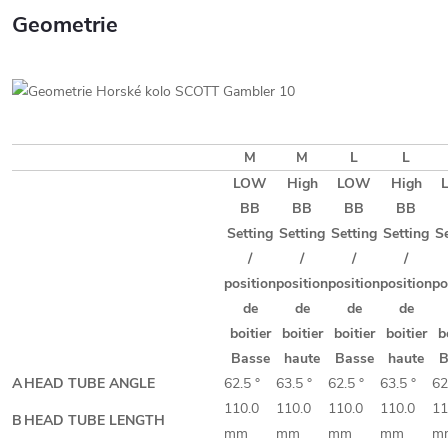
Geometrie
M
M
L
L
LOW
High
LOW
High
BB
BB
BB
BB
Setting
Setting
Setting
Setting
S
/
/
/
/
position
position
position
position
po
de
de
de
de
boitier
boitier
boitier
boitier
b
Basse
haute
Basse
haute
B
A
HEAD TUBE ANGLE
62.5 °
63.5 °
62.5 °
63.5 °
62
110.0
110.0
110.0
110.0
11
B
HEAD TUBE LENGTH
mm
mm
mm
mm
m