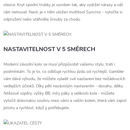
stezce. Kryt spodní trubky je vyroben tak, aby vydržel nárazy a váš
rám nemusel. Navíc je v něm uložen multitool Syncros - vytočte si
odpružení nebo utáhněte šrouby za chodu.
NASTAVITELNOST V 5 SMĚRECH
Moderní závodní kolo se musí přizpůsobit vašemu stylu, trati i
podmínkám. To je to, co odlišuje rychlou jízdu od rychlejší. Gambler
vám dává výhodu, že můžete vyladit své nastavení bez nežádoucích
vedlejších účinků. Díky pěti nezávislým nastavením - dosahu, délky
řetězové vzpěry, výšky BB, míry páky a velikosti kola - můžete
vytočit dokonalou souhru mezi vámi a vaším kolem, která vám zajistí
jistotu a rychlost, když ji potřebujete.