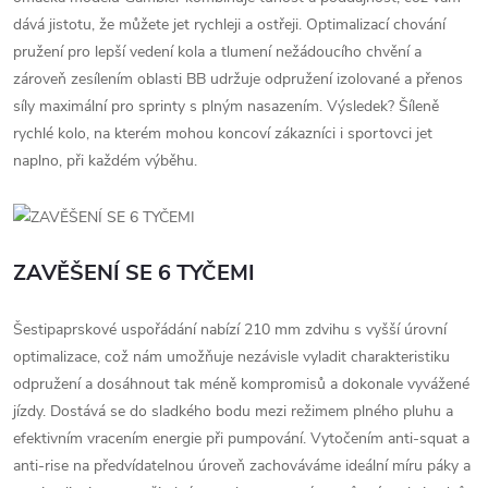
dává jistotu, že můžete jet rychleji a ostřeji. Optimalizací chování
pružení pro lepší vedení kola a tlumení nežádoucího chvění a
zároveň zesílením oblasti BB udržuje odpružení izolované a přenos
síly maximální pro sprinty s plným nasazením. Výsledek? Šíleně
rychlé kolo, na kterém mohou koncoví zákazníci i sportovci jet
naplno, při každém výběhu.
ZAVĚŠENÍ SE 6 TYČEMI
Šestipaprskové uspořádání nabízí 210 mm zdvihu s vyšší úrovní
optimalizace, což nám umožňuje nezávisle vyladit charakteristiku
odpružení a dosáhnout tak méně kompromisů a dokonale vyvážené
jízdy. Dostává se do sladkého bodu mezi režimem plného pluhu a
efektivním vracením energie při pumpování. Vytočením anti-squat a
anti-rise na předvídatelnou úroveň zachováváme ideální míru páky a