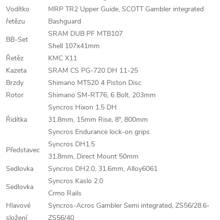
Vodítko
MRP TR2 Upper Guide, SCOTT Gambler integrated
řetězu
Bashguard
SRAM DUB PF MTB107
BB-Set
Shell 107x41mm
Řetěz
KMC X11
Kazeta
SRAM CS PG-720 DH 11-25
Brzdy
Shimano MT520 4 Piston Disc
Rotor
Shimano SM-RT76, 6 Bolt, 203mm
Syncros Hixon 1.5 DH
Řidítka
31.8mm, 15mm Rise, 8°, 800mm
Syncros Endurance lock-on grips
Syncros DH1.5
Představec
31.8mm, Direct Mount 50mm
Sedlovka
Syncros DH2.0, 31.6mm, Alloy6061
Syncros Kaslo 2.0
Sedlovka
Crmo Rails
Hlavové
Syncros-Acros Gambler Semi integrated, ZS56/28.6-
složení
ZS56/40