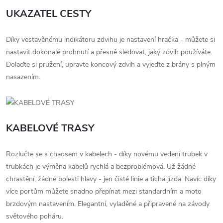
UKAZATEL CESTY
Díky vestavěnému indikátoru zdvihu je nastavení hračka - můžete si
nastavit dokonalé prohnutí a přesně sledovat, jaký zdvih používáte.
Dolaďte si pružení, upravte koncový zdvih a vyjeďte z brány s plným
nasazením.
KABELOVÉ TRASY
Rozlučte se s chaosem v kabelech - díky novému vedení trubek v
trubkách je výměna kabelů rychlá a bezproblémová. Už žádné
chrastění, žádné bolesti hlavy - jen čisté linie a tichá jízda. Navíc díky
více portům můžete snadno přepínat mezi standardním a moto
brzdovým nastavením. Elegantní, vyladěné a připravené na závody
světového poháru.