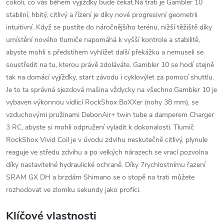
cokoli, co vás během vyjížďky bude čekat.Na trati je Gambler 10
stabilní, hbitý, citlivý a řízení je díky nové progresivní geometrii
intuitivní. Když se pustíte do náročnějšího terénu, nižší těžiště díky
umístění nového tlumiče napomáhá k vyšší kontrole a stabilitě,
abyste mohli s předstihem vyhlížet další překážku a nemuseli se
soustředit na tu, kterou právě zdoláváte. Gambler 10 se hodí stejně
tak na domácí vyjížďky, start závodu i cyklovýlet za pomocí shuttlu.
Je to ta správná sjezdová mašina vždycky na všechno.Gambler 10 je
vybaven výkonnou vidlicí RockShox BoXXer (nohy 38 mm), se
vzduchovými pružinami DebonAir+ twin tube a damperem Charger
3 RC, abyste si mohli odpružení vyladit k dokonalosti. Tlumič
RockShox Vivid Coil je v úvodu zdvihu neskutečně citlivý, plynule
reaguje ve středu zdvihu a po velkých nárazech se vrací pozvolna
díky nastavitelné hydraulické ochraně. Díky 7rychlostnímu řazení
SRAM GX DH a brzdám Shimano se o stopě na trati můžete
rozhodovat ve zlomku sekundy jako profíci.
Klíčové vlastnosti