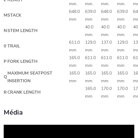
mm
mm
mm
mm
m
648.0
639.0
648.0
639.0
64
M
STACK
mm
mm
mm
mm
m
40.0
40.0
40.0
40
N
STEM LENGTH
mm
mm
mm
m
611.0
129.0
137.0
129.0
13
0
TRAIL
mm
mm
mm
mm
m
165.0
611.0
611.0
611.0
61
P
FORK LENGTH
mm
mm
mm
mm
m
MAXIMUM SEATPOST
165.0
165.0
165.0
165.0
16
Q
INSERTION
mm
mm
mm
mm
m
165.0
170.0
170.0
17
R
CRANK LENGTH
mm
mm
mm
m
Média