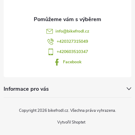
a
t
info
@
bikefrodl.cz
í
+420327315049
+420603510347
Facebook
Informace pro vás
Copyright 2026
bikefrodl.cz
. Všechna práva vyhrazena.
Vytvořil Shoptet