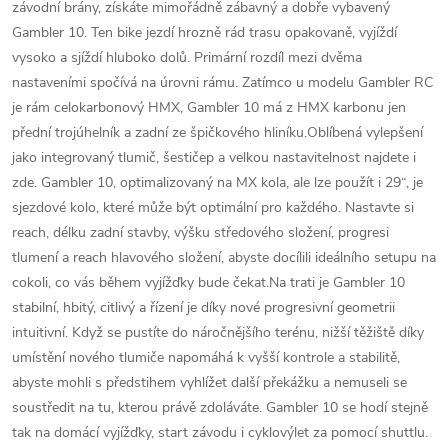
závodní brány, získáte mimořádně zábavný a dobře vybavený
Gambler 10. Ten bike jezdí hrozně rád trasu opakovaně, vyjíždí
vysoko a sjíždí hluboko dolů. Primární rozdíl mezi dvěma
nastaveními spočívá na úrovni rámu. Zatímco u modelu Gambler RC
je rám celokarbonový HMX, Gambler 10 má z HMX karbonu jen
přední trojúhelník a zadní ze špičkového hliníku.Oblíbená vylepšení
jako integrovaný tlumič, šestičep a velkou nastavitelnost najdete i
zde. Gambler 10, optimalizovaný na MX kola, ale lze použít i 29“, je
sjezdové kolo, které může být optimální pro každého. Nastavte si
reach, délku zadní stavby, výšku středového složení, progresi
tlumení a reach hlavového složení, abyste docílili ideálního setupu na
cokoli, co vás během vyjížďky bude čekat.Na trati je Gambler 10
stabilní, hbitý, citlivý a řízení je díky nové progresivní geometrii
intuitivní. Když se pustíte do náročnějšího terénu, nižší těžiště díky
umístění nového tlumiče napomáhá k vyšší kontrole a stabilitě,
abyste mohli s předstihem vyhlížet další překážku a nemuseli se
soustředit na tu, kterou právě zdoláváte. Gambler 10 se hodí stejně
tak na domácí vyjížďky, start závodu i cyklovýlet za pomocí shuttlu.