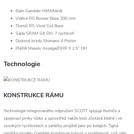
Rám Gambler HMX/hliník
Vidlice RS Boxxer Base 200 mm
Tlumič RS Vivid Coil Base
Sada SRAM GX DH, 7 rychlostí
Diskové brzdy Shimano 4 Piston
Pláště Maxxis Assegai/DHR II 2.5" DH
Technologie
KONSTRUKCE RÁMU
Technologie integrovaného odpružení SCOTT spojuje tlumiče a
spojovací prvky nízko a uprostřed, takže kolo zůstává klidné i ve
vysokých rychlostech a zatáčky projíždí jako po kolejích. Tajná
omáčka modelu Gambler kombinuje tuhost a poddajnost, což vám