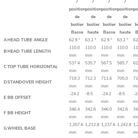
/
/
/
/
position
position
position
position
po
de
de
de
de
boitier
boitier
boitier
boitier
b
Basse
haute
Basse
haute
B
A
HEAD TUBE ANGLE
62.9 °
63.2 °
62.9 °
63.2 °
62
110.0
110.0
110.0
110.0
11
B
HEAD TUBE LENGTH
mm
mm
mm
mm
m
537.4
535.7
567.5
565.7
62
C
TOP TUBE HORIZONTAL
mm
mm
mm
mm
m
719.3
712.3
711.6
705.0
71
D
STANDOVER HEIGHT
mm
mm
mm
mm
m
-24.2
-8.5
-24.2
-8.5
-2
E
BB OFFSET
mm
mm
mm
mm
m
346.4
342.6
346.0
342.6
34
F
BB HEIGHT
mm
mm
mm
mm
m
1,207.6
1,212.8
1,237.6
1,242.8
1,
G
WHEEL BASE
mm
mm
mm
mm
m