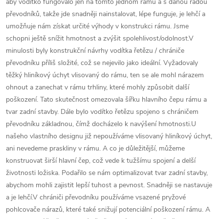
aby vodítko fungovalo jen na tomto jednom rámu a s danou řadou
převodníků, takže jde snadněji nainstalovat, lépe funguje, je lehčí a
umožňuje nám získat určité výhody v konstrukci rámu. Jsme
schopni ještě snížit hmotnost a zvýšit spolehlivost/odolnost.V
minulosti byly konstrukční návrhy vodítka řetězu / chrániče
převodníku příliš složité, což se nejevilo jako ideální. Vyžadovaly
těžký hliníkový úchyt vlisovaný do rámu, ten se ale mohl nárazem
ohnout a zanechat v rámu trhliny, které mohly způsobit další
poškození. Tato skutečnost omezovala šířku hlavního čepu rámu a
tvar zadní stavby. Dále bylo vodítko řetězu spojeno s chráničem
převodníku základnou, čímž docházelo k navýšení hmotnosti.U
našeho vlastního designu již nepoužíváme vlisovaný hliníkový úchyt,
ani nevedeme praskliny v rámu. A co je důležitější, můžeme
konstruovat širší hlavní čep, což vede k tužšímu spojení a delší
životnosti ložiska. Podařilo se nám optimalizovat tvar zadní stavby,
abychom mohli zajistit lepší tuhost a pevnost. Snadněji se nastavuje
a je lehčí.V chrániči převodníku používáme vsazené pryžové
pohlcovače nárazů, které také snižují potenciální poškození rámu. A