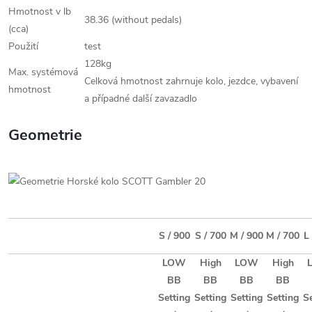
Hmotnost v lb
38.36 (without pedals)
(cca)
Použití
test
128kg
Max. systémová
Celková hmotnost zahrnuje kolo, jezdce, vybavení
hmotnost
a případné další zavazadlo
Geometrie
S / 900
S / 700
M / 900
M / 700
L
LOW
High
LOW
High
BB
BB
BB
BB
Setting
Setting
Setting
Setting
S