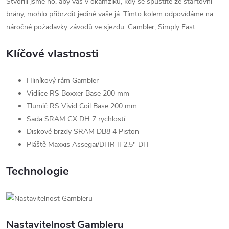
Stvořili jsme ho, aby vás v okamžiku, kdy se spustíte ze startovní
brány, mohlo přibrzdit jedině vaše já. Tímto kolem odpovídáme na
náročné požadavky závodů ve sjezdu. Gambler, Simply Fast.
Klíčové vlastnosti
Hliníkový rám Gambler
Vidlice RS Boxxer Base 200 mm
Tlumič RS Vivid Coil Base 200 mm
Sada SRAM GX DH 7 rychlostí
Diskové brzdy SRAM DB8 4 Piston
Pláště Maxxis Assegai/DHR II 2.5" DH
Technologie
Nastavitelnost Gambleru