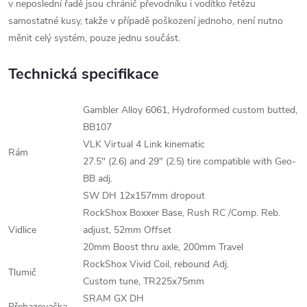
v neposlední řadě jsou chránič převodníku i vodítko řetězu
samostatné kusy, takže v případě poškození jednoho, není nutno
měnit celý systém, pouze jednu součást.
Technická specifikace
Gambler Alloy 6061, Hydroformed custom butted,
BB107
VLK Virtual 4 Link kinematic
Rám
27.5" (2.6) and 29" (2.5) tire compatible with Geo-
BB adj.
SW DH 12x157mm dropout
RockShox Boxxer Base, Rush RC /Comp. Reb.
Vidlice
adjust, 52mm Offset
20mm Boost thru axle, 200mm Travel
RockShox Vivid Coil, rebound Adj.
Tlumič
Custom tune, TR225x75mm
SRAM GX DH
Přehazovačka