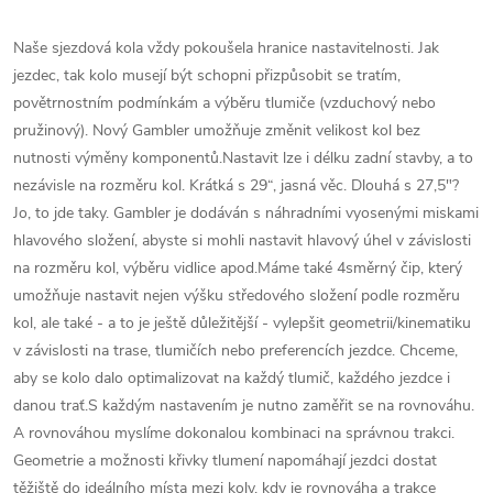
Naše sjezdová kola vždy pokoušela hranice nastavitelnosti. Jak
jezdec, tak kolo musejí být schopni přizpůsobit se tratím,
povětrnostním podmínkám a výběru tlumiče (vzduchový nebo
pružinový). Nový Gambler umožňuje změnit velikost kol bez
nutnosti výměny komponentů.Nastavit lze i délku zadní stavby, a to
nezávisle na rozměru kol. Krátká s 29“, jasná věc. Dlouhá s 27,5"?
Jo, to jde taky. Gambler je dodáván s náhradními vyosenými miskami
hlavového složení, abyste si mohli nastavit hlavový úhel v závislosti
na rozměru kol, výběru vidlice apod.Máme také 4směrný čip, který
umožňuje nastavit nejen výšku středového složení podle rozměru
kol, ale také - a to je ještě důležitější - vylepšit geometrii/kinematiku
v závislosti na trase, tlumičích nebo preferencích jezdce. Chceme,
aby se kolo dalo optimalizovat na každý tlumič, každého jezdce i
danou trať.S každým nastavením je nutno zaměřit se na rovnováhu.
A rovnováhou myslíme dokonalou kombinaci na správnou trakci.
Geometrie a možnosti křivky tlumení napomáhají jezdci dostat
těžiště do ideálního místa mezi koly, kdy je rovnováha a trakce