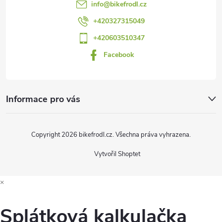
t
info
@
bikefrodl.cz
í
+420327315049
+420603510347
Facebook
Informace pro vás
Copyright 2026
bikefrodl.cz
. Všechna práva vyhrazena.
Vytvořil Shoptet
×
Splátková kalkulačka