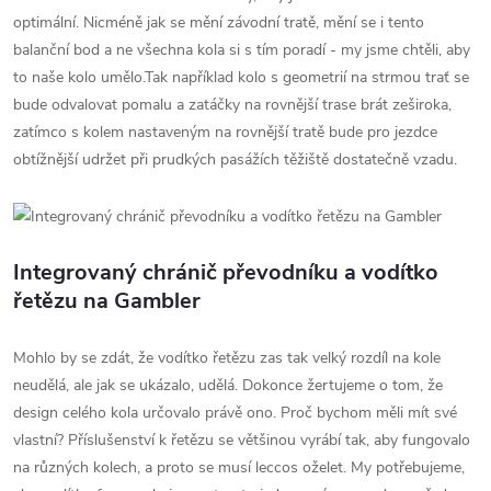
optimální. Nicméně jak se mění závodní tratě, mění se i tento
balanční bod a ne všechna kola si s tím poradí - my jsme chtěli, aby
to naše kolo umělo.Tak například kolo s geometrií na strmou trať se
bude odvalovat pomalu a zatáčky na rovnější trase brát zeširoka,
zatímco s kolem nastaveným na rovnější tratě bude pro jezdce
obtížnější udržet při prudkých pasážích těžiště dostatečně vzadu.
Integrovaný chránič převodníku a vodítko
řetězu na Gambler
Mohlo by se zdát, že vodítko řetězu zas tak velký rozdíl na kole
neudělá, ale jak se ukázalo, udělá. Dokonce žertujeme o tom, že
design celého kola určovalo právě ono. Proč bychom měli mít své
vlastní? Příslušenství k řetězu se většinou vyrábí tak, aby fungovalo
na různých kolech, a proto se musí leccos oželet. My potřebujeme,