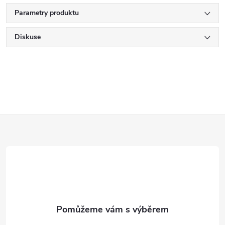
Parametry produktu
Diskuse
Z
á
p
a