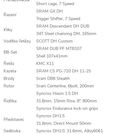
Short cage, 7 Speed
SRAM GX DH
Řazení
Trigger Shifter, 7 Speed
SRAM Descendant DH DUB
Kliky
34T Steel chainring DM, 165mm
Vodítko řetězu
SCOTT DH Custom
SRAM DUB PF MTB107
BB-Set
Shell 107x41mm
Řetěz
KMC X11
Kazeta
SRAM CS PG-720 DH 11-25
Brzdy
Sram DB8 Stealth
Rotor
Sram Centerline, 6bolt, 200mm
Syncros Hixon 1.5 DH
Řidítka
31.8mm, 15mm Rise, 8°, 800mm
Syncros Endurance lock-on grips
Syncros DH1.5
Představec
31.8mm, Direct Mount 50mm
Sedlovka
Syncros DH2.0, 31.6mm, Alloy6061