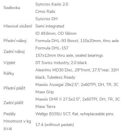
Syncros Kaslo 2.0
Sedlovka
Crmo Rails
Syncros DH
Hlavové složení
Semi integrated
ID 49.6mm, OD 56mm
Přední náboj
Formula DHL-93 Boost, 110x20mm, thru axle
Formula DHL-157
Zadní náboj
157x12mm thru axle, sealed bearings
Výplet
DT Swiss Industry, 2.0 black
Alexrims MD30 Disc, 29"front, 27.5"rear, 32H
Ráfky
black, Tubeless Ready
Maxxis Assegai 29x2.5", 2x60TPI, DH, TR, 3C
Přední plášť
Maxx Grip
Maxxis DHR II 27.5x2.5", 2x60TPI, DH, TR, 3C
Zadní plášť
Maxx Terra
Pedály
Wellgo B155U SCT, flat, w/replaceable pins
Hmotnost v kg
17.4 (without pedals)
(cca)