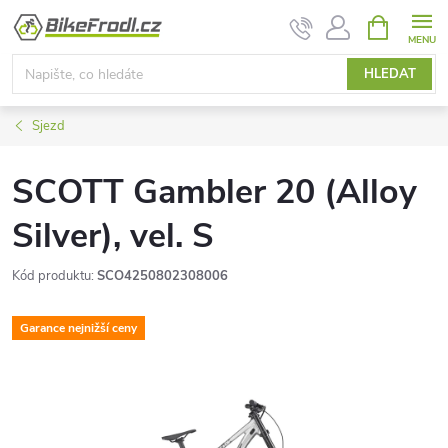
Přejít
NÁKUPNÍ
KOŠÍK
na
obsah
HLEDAT
Sjezd
SCOTT Gambler 20 (Alloy
Silver), vel. S
Kód produktu:
SCO4250802308006
Garance nejnižší ceny