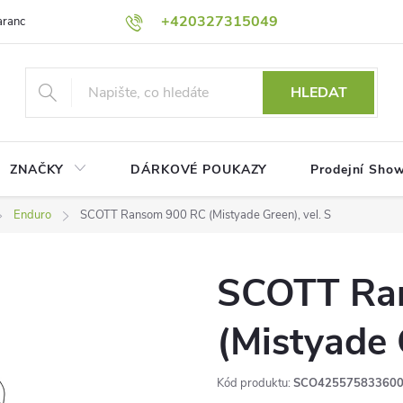
+420327315049
rance nejnižší ceny!
Podmínky ochrany osobních údajů
Platební me
HLEDAT
ZNAČKY
DÁRKOVÉ POUKAZY
Prodejní Sho
Enduro
SCOTT Ransom 900 RC (Mistyade Green), vel. S
SCOTT Ra
(Mistyade 
Kód produktu:
SCO42557583360