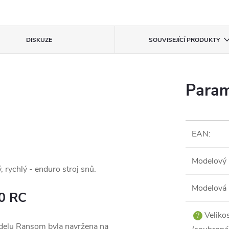
DISKUZE
SOUVISEJÍCÍ PRODUKTY
Param
EAN
:
Modelový 
, rychlý - enduro stroj snů.
Modelová 
0 RC
Veliko
?
elu Ransom byla navržena na