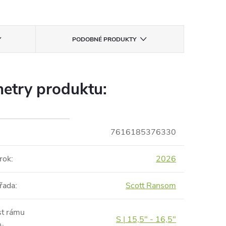
PODOBNÉ PRODUKTY
etry produktu:
7616185376330
rok
:
2026
řada
:
Scott Ransom
st rámu
S | 15,5" - 16,5"