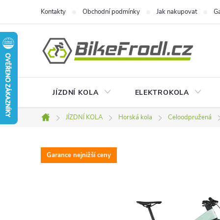
Přejít
Kontakty
Obchodní podmínky
Jak nakupovat
Ga
na
obsah
JÍZDNÍ KOLA
ELEKTROKOLA
JÍZDNÍ KOLA
Horská kola
Celoodpružená
Domů
Garance nejnižší ceny