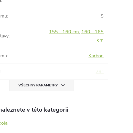
)
:
rámu
:
S
155 - 160 cm
,
160 - 165
tavy
:
cm
rámu
:
Karbon
l
:
29"
VŠECHNY PARAMETRY
aleznete v této kategorii
kola