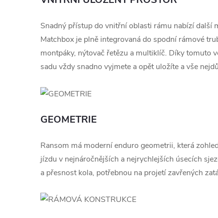
Snadný přístup do vnitřní oblasti rámu nabízí další
Matchbox je plně integrovaná do spodní rámové tru
montpáky, nýtovač řetězu a multiklíč. Díky tomuto 
sadu vždy snadno vyjmete a opět uložíte a vše nejdůl
GEOMETRIE
Ransom má moderní enduro geometrii, která zohledň
jízdu v nejnáročnějších a nejrychlejších úsecích sj
a přesnost kola, potřebnou na projetí zavřených zat