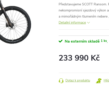
Představujeme SCOTT Ransom. P
nekompromisní sjezdový výkon a j
a mimořádným tlumením nebere „
Detailní informace
Na externím skladě
1 ks
233 990 Kč
Měrná
cena:
Dotaz k produktu
Hlí