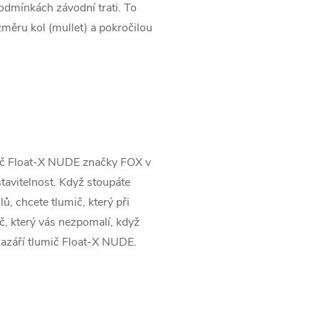
odmínkách závodní trati. To
změru kol (mullet) a pokročilou
ič Float-X NUDE značky FOX v
stavitelnost. Když stoupáte
lů, chcete tlumič, který při
č, který vás nezpomalí, když
zazáří tlumič Float-X NUDE.