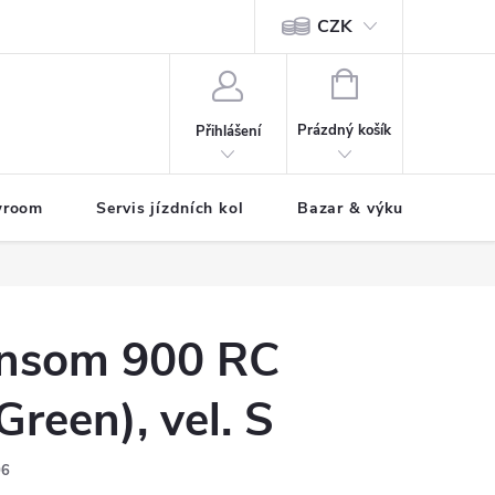
CZK
tody
NÁKUPNÍ
KOŠÍK
Prázdný košík
Přihlášení
wroom
Servis jízdních kol
Bazar & výkup jízdních 
nsom 900 RC
Green), vel. S
06