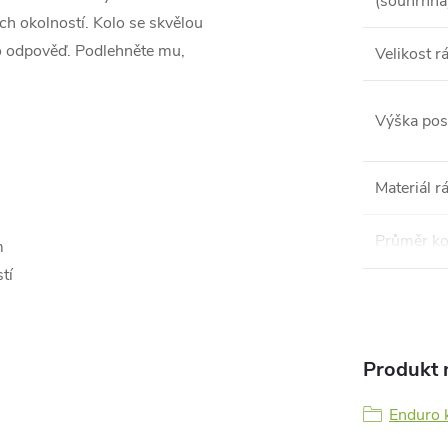
(souhrnná
ch okolností. Kolo se skvělou
o odpověď. Podlehněte mu,
Velikost 
Výška pos
Materiál 
Průměr ko
m
tí
Produkt n
Enduro 