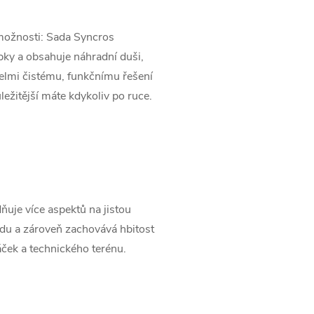
 možnosti: Sada Syncros
bky a obsahuje náhradní duši,
velmi čistému, funkčnímu řešení
ežitější máte kdykoliv po ruce.
uje více aspektů na jistou
ezdu a zároveň zachovává hbitost
áček a technického terénu.