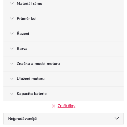
Materiál rámu
Průměr kol
Řazení
Barva
Značka a model motoru
Uložení motoru
Kapacita baterie
Zrušit filtry
Ř
Nejprodávanější