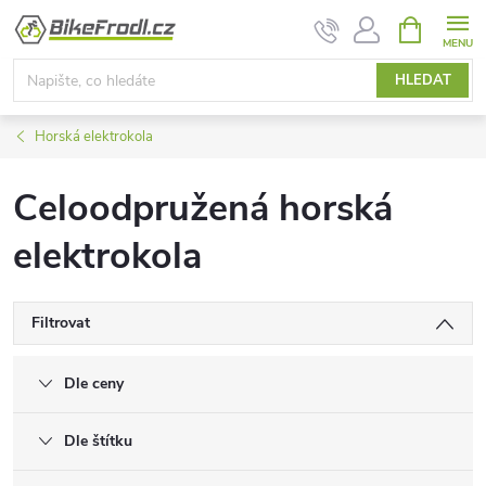
Přejít
NÁKUPNÍ
KOŠÍK
na
obsah
HLEDAT
Horská elektrokola
Celoodpružená horská
elektrokola
Filtrovat
Dle ceny
Dle štítku