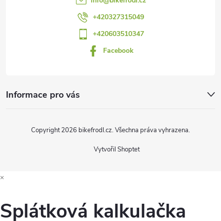
info
@
bikefrodl.cz
r
í
+420327315049
v
+420603510347
k
Facebook
y
v
Informace pro vás
ý
p
Copyright 2026
bikefrodl.cz
. Všechna práva vyhrazena.
i
Vytvořil Shoptet
s
×
u
Splátková kalkulačka