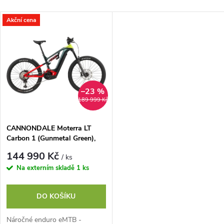
a
Nejlevnější
V
Akční cena
Nejdražší
z
ý
Abecedně
e
p
n
i
–23 %
189 999 Kč
í
s
p
CANNONDALE Moterra LT
Carbon 1 (Gunmetal Green),
p
vel. XL
r
144 990 Kč
/ ks
r
Na externím skladě
1 ks
o
o
DO KOŠÍKU
d
d
Náročné enduro eMTB -