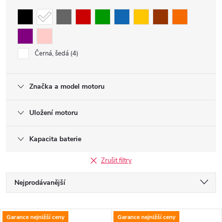
Černá, šedá
4
Značka a model motoru
Uložení motoru
Kapacita baterie
Zrušit filtry
Ř
Nejprodávanější
a
Nejlevnější
V
Garance nejnižší ceny
Garance nejnižší ceny