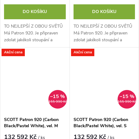
DO KOŠÍKU
DO KOŠÍKU
TO NEJLEPŠÍ Z OBOU SVĚTŮ
TO NEJLEPŠÍ Z OBOU SVĚTŮ
Má Patron 920. Je připraven
Má Patron 920. Je připraven
zdolat jakékoli stoupání a
zdolat jakékoli stoupání a
radostně, s jistotu a
radostně, s jistotu a
Akční cena
Akční cena
sebevědomím se pustit z kopce
sebevědomím se pustit z kopce
dolů. 150mm přední i...
dolů. 150mm přední i...
–15 %
–15 %
155 990 Kč
155 990 Kč
SCOTT Patron 920 (Carbon
SCOTT Patron 920 (Carbon
Black/Pastel White), vel. M
Black/Pastel White), vel. S
132 592 Kč
132 592 Kč
/ ks
/ ks