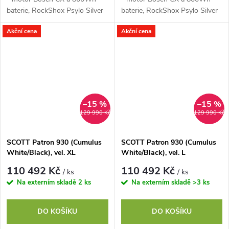
baterie, RockShox Psylo Silver
baterie, RockShox Psylo Silver
RC, Shimano CUES U6000
RC, Shimano CUES U6000
Akční cena
Akční cena
–15 %
–15 %
129 990 Kč
129 990 Kč
SCOTT Patron 930 (Cumulus
SCOTT Patron 930 (Cumulus
White/Black), vel. XL
White/Black), vel. L
110 492 Kč
110 492 Kč
/ ks
/ ks
Na externím skladě
2 ks
Na externím skladě
>3 ks
DO KOŠÍKU
DO KOŠÍKU