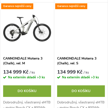
RC, Shimano CUES U6000
RC, Shimano CUES U6000
k
Garance nejnižší ceny
Garance nejnižší ceny
k
t
t
ů
ů
CANNONDALE Moterra 3
CANNONDALE Moterra 3
(Chalk), vel. M
(Chalk), vel. S
134 999 Kč
134 999 Kč
/ ks
/ ks
Na externím skladě
>3 ks
Na externím skladě
>3 ks
DO KOŠÍKU
DO KOŠÍKU
Dobrodružný, všestranný eMTB
Dobrodružný, všestranný eMTB
- motor Bosch CX a 800Wh
- motor Bosch CX a 800Wh