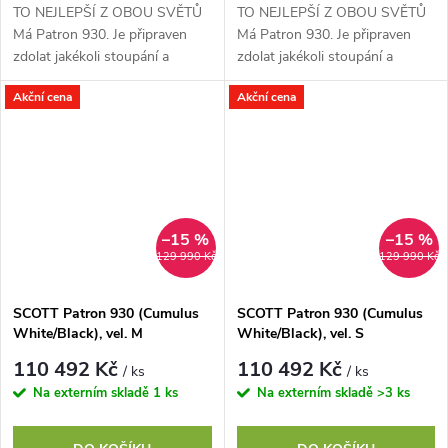
TO NEJLEPŠÍ Z OBOU SVĚTŮ
TO NEJLEPŠÍ Z OBOU SVĚTŮ
Má Patron 930. Je připraven
Má Patron 930. Je připraven
zdolat jakékoli stoupání a
zdolat jakékoli stoupání a
radostně, s jistotu a
radostně, s jistotu a
Akční cena
Akční cena
sebevědomím se pustit z kopce
sebevědomím se pustit z kopce
dolů. 150mm přední i...
dolů. 150mm přední i...
–15 %
–15 %
129 990 Kč
129 990 Kč
SCOTT Patron 930 (Cumulus
SCOTT Patron 930 (Cumulus
White/Black), vel. M
White/Black), vel. S
110 492 Kč
110 492 Kč
/ ks
/ ks
Na externím skladě
1 ks
Na externím skladě
>3 ks