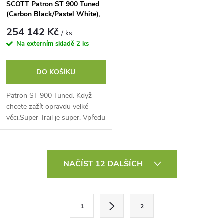
SCOTT Patron ST 900 Tuned
(Carbon Black/Pastel White),
vel. M
254 142 Kč
/ ks
Na externím skladě
2 ks
DO KOŠÍKU
Patron ST 900 Tuned. Když
chcete zažít opravdu velké
věci.Super Trail je super. Vpředu
má zdvih 170 mm, vzadu 150
mm díky piggyback tlumiči, na
doladění...
O
NAČÍST 12 DALŠÍCH
v
l
S
1
2
t
á