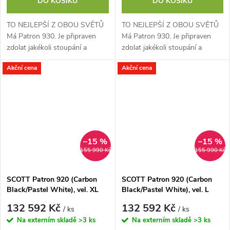
DO KOŠÍKU
DO KOŠÍKU
TO NEJLEPŠÍ Z OBOU SVĚTŮ
TO NEJLEPŠÍ Z OBOU SVĚTŮ
Má Patron 930. Je připraven
Má Patron 930. Je připraven
zdolat jakékoli stoupání a
zdolat jakékoli stoupání a
radostně, s jistotu a
radostně, s jistotu a
Akční cena
Akční cena
sebevědomím se pustit z kopce
sebevědomím se pustit z kopce
dolů. 150mm přední i...
dolů. 150mm přední i...
–15 %
–15 %
155 990 Kč
155 990 Kč
SCOTT Patron 920 (Carbon
SCOTT Patron 920 (Carbon
Black/Pastel White), vel. XL
Black/Pastel White), vel. L
132 592 Kč
132 592 Kč
/ ks
/ ks
Na externím skladě
>3 ks
Na externím skladě
>3 ks