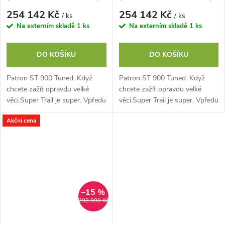
vel. XL
vel. L
254 142 Kč
254 142 Kč
/ ks
/ ks
Na externím skladě
1 ks
Na externím skladě
1 ks
DO KOŠÍKU
DO KOŠÍKU
Patron ST 900 Tuned. Když
Patron ST 900 Tuned. Když
chcete zažít opravdu velké
chcete zažít opravdu velké
věci.Super Trail je super. Vpředu
věci.Super Trail je super. Vpředu
má zdvih 170 mm, vzadu 150
má zdvih 170 mm, vzadu 150
Akční cena
mm díky piggyback tlumiči, na
mm díky piggyback tlumiči, na
doladění...
doladění...
–15 %
298 990 Kč