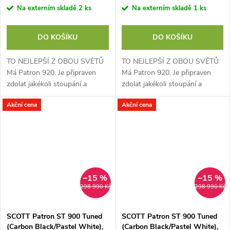
Na externím skladě
2 ks
Na externím skladě
1 ks
DO KOŠÍKU
DO KOŠÍKU
TO NEJLEPŠÍ Z OBOU SVĚTŮ
TO NEJLEPŠÍ Z OBOU SVĚTŮ
Má Patron 920. Je připraven
Má Patron 920. Je připraven
zdolat jakékoli stoupání a
zdolat jakékoli stoupání a
radostně, s jistotu a
radostně, s jistotu a
Akční cena
Akční cena
sebevědomím se pustit z kopce
sebevědomím se pustit z kopce
dolů. 150mm přední i...
dolů. 150mm přední i...
–15 %
–15 %
298 990 Kč
298 990 Kč
SCOTT Patron ST 900 Tuned
SCOTT Patron ST 900 Tuned
(Carbon Black/Pastel White),
(Carbon Black/Pastel White),