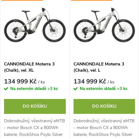
Nejdražší
z
ý
Abecedně
e
p
n
i
í
s
p
CANNONDALE Moterra 3
CANNONDALE Moterra 3
(Chalk), vel. XL
(Chalk), vel. L
p
r
134 999 Kč
134 999 Kč
/ ks
/ ks
r
Na externím skladě
>3 ks
Na externím skladě
>3 ks
o
o
DO KOŠÍKU
DO KOŠÍKU
d
d
Dobrodružný, všestranný eMTB
Dobrodružný, všestranný eMTB
u
- motor Bosch CX a 800Wh
- motor Bosch CX a 800Wh
u
baterie, RockShox Psylo Silver
baterie, RockShox Psylo Silver