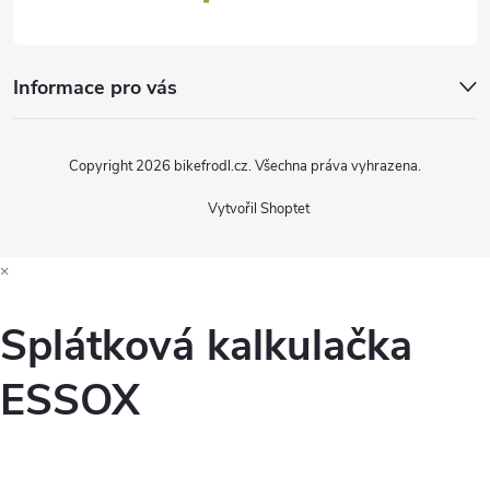
p
i
Informace pro vás
s
u
Copyright 2026
bikefrodl.cz
. Všechna práva vyhrazena.
Vytvořil Shoptet
×
Splátková kalkulačka
ESSOX