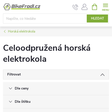
Přejít
NÁKUPNÍ
KOŠÍK
na
obsah
HLEDAT
Horská elektrokola
Celoodpružená horská
elektrokola
Filtrovat
Dle ceny
Dle štítku