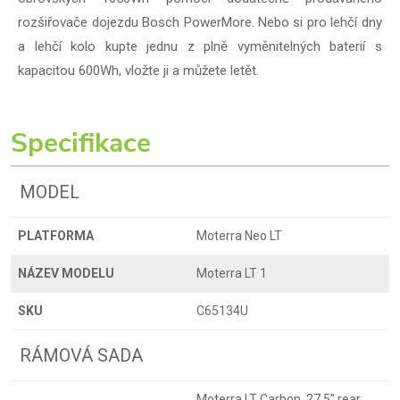
rozšiřovače dojezdu Bosch PowerMore. Nebo si pro lehčí dny
a lehčí kolo kupte jednu z plně vyměnitelných baterií s
kapacitou 600Wh, vložte ji a můžete letět.
Specifikace
MODEL
PLATFORMA
Moterra Neo LT
NÁZEV MODELU
Moterra LT 1
SKU
C65134U
RÁMOVÁ SADA
Moterra LT Carbon, 27.5" rear