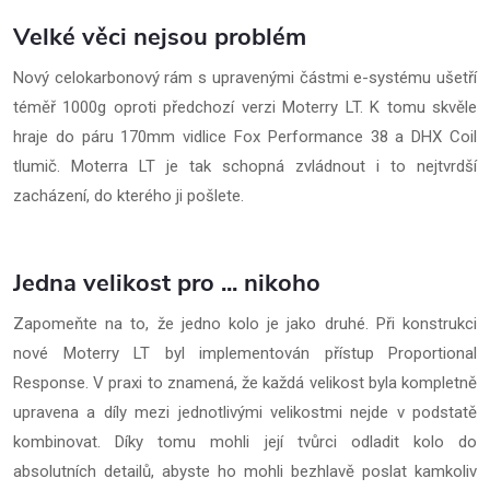
Velké věci nejsou problém
Nový celokarbonový rám s upravenými částmi e-systému ušetří
téměř 1000g oproti předchozí verzi Moterry LT. K tomu skvěle
hraje do páru 170mm vidlice Fox Performance 38 a DHX Coil
tlumič. Moterra LT je tak schopná zvládnout i to nejtvrdší
zacházení, do kterého ji pošlete.
Jedna velikost pro ... nikoho
Zapomeňte na to, že jedno kolo je jako druhé. Při konstrukci
nové Moterry LT byl implementován přístup Proportional
Response. V praxi to znamená, že každá velikost byla kompletně
upravena a díly mezi jednotlivými velikostmi nejde v podstatě
kombinovat. Díky tomu mohli její tvůrci odladit kolo do
absolutních detailů, abyste ho mohli bezhlavě poslat kamkoliv