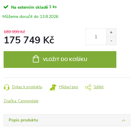
1 ks
Na externím skladě
13.8.2026
189 999 Kč
175 749 Kč
Měrná
cena:
VLOŽIT DO KOŠÍKU
Dotaz k produktu
Hlídací pes
Sdílet
Značka:
Cannondale
Popis produktu