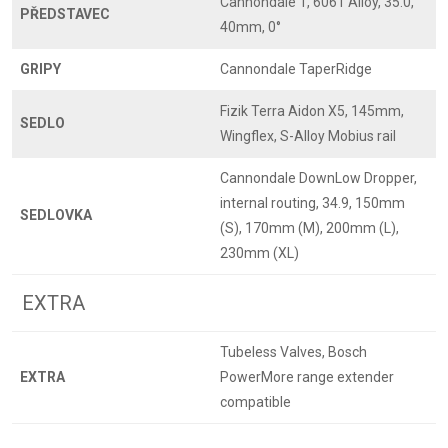
Cannondale 1, 6061 Alloy, 35.0,
PŘEDSTAVEC
40mm, 0°
GRIPY
Cannondale TaperRidge
Fizik Terra Aidon X5, 145mm,
SEDLO
Wingflex, S-Alloy Mobius rail
Cannondale DownLow Dropper,
internal routing, 34.9, 150mm
SEDLOVKA
(S), 170mm (M), 200mm (L),
230mm (XL)
EXTRA
Tubeless Valves, Bosch
EXTRA
PowerMore range extender
compatible