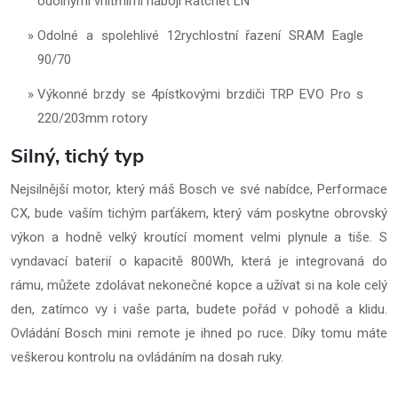
odolnými vnitřními náboji Ratchet LN
Odolné a spolehlivé 12rychlostní řazení SRAM Eagle
90/70
Výkonné brzdy se 4pístkovými brzdiči TRP EVO Pro s
220/203mm rotory
Silný, tichý typ
Nejsilnější motor, který máš Bosch ve své nabídce, Performace
CX, bude vaším tichým parťákem, který vám poskytne obrovský
výkon a hodně velký kroutící moment velmi plynule a tiše. S
vyndavací baterií o kapacitě 800Wh, která je integrovaná do
rámu, můžete zdolávat nekonečné kopce a užívat si na kole celý
den, zatímco vy i vaše parta, budete pořád v pohodě a klidu.
Ovládání Bosch mini remote je ihned po ruce. Díky tomu máte
veškerou kontrolu na ovládáním na dosah ruky.