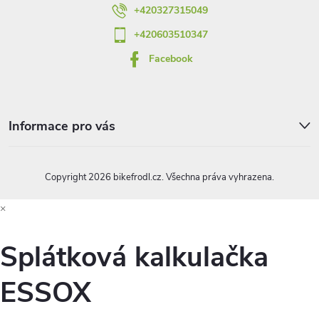
í
+420327315049
+420603510347
Facebook
Informace pro vás
Copyright 2026
bikefrodl.cz
. Všechna práva vyhrazena.
×
Splátková kalkulačka
ESSOX