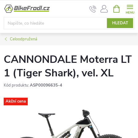
Přejít
NÁKUPNÍ
na
KOŠÍK
obsah
HLEDAT
Celoodpružená
CANNONDALE Moterra LT
1 (Tiger Shark), vel. XL
Kód produktu:
ASP00096635-4
Akční cena