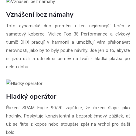
Vznášení bez námahy
Toto dynamické duo promění i ten nejdrsnější terén v
sametový koberec. Vidlice Fox 38 Performance a cívkový
tlumič DHX pracují v harmonii a umožňují vám překonávat
nerovnosti, jako by to byly pouhé návrhy. Jde jen o to, abyste
si jízdu užili a udrželi si úsměv na tváři - hladká plavba po
celou dobu.
Hladký operátor
Řazení SRAM Eagle 90/70 zajišťuje, že řazení šlape jako
hodinky. Poskytuje konzistentní a bezproblémový zážitek, ať
už se řítíte z kopce nebo stoupáte zpět na vrchol pro další
kolo.