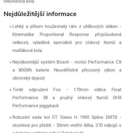
nekonečná kola.
Nejdůležitější informace
Lehký a přitom houževnatý rám z uhlíkových vláken -
Kinematika Proportional Response přizpůsobená
velikosti, vyladěná speciálně pro cívkový tlumič a
mulťáková kola
Nejvýkonnější systém Bosch - motor Performance CX
a 800Wh baterie. Neuvěřitelně přirozený výkon a
obrovský dojezd
Tvrdé odpružení Fox - 170mm vidlice Float
Performance 38 a pružný cívkový tlumič DHX
Performance piggyback
Robustní sada kol DT Swiss H 1900 Spline EMTB -
stvořená pro přežití - 30mm vnitřní šířka, 370 nábojů s