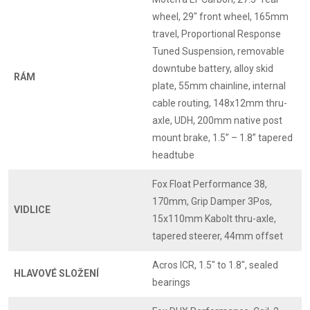
wheel, 29" front wheel, 165mm
travel, Proportional Response
Tuned Suspension, removable
downtube battery, alloy skid
RÁM
plate, 55mm chainline, internal
cable routing, 148x12mm thru-
axle, UDH, 200mm native post
mount brake, 1.5” – 1.8” tapered
headtube
Fox Float Performance 38,
170mm, Grip Damper 3Pos,
VIDLICE
15x110mm Kabolt thru-axle,
tapered steerer, 44mm offset
Acros ICR, 1.5" to 1.8", sealed
HLAVOVÉ SLOŽENÍ
bearings