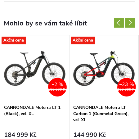
Akční cena
Akční cena
–2 %
–23 %
189 999 Kč
189 999 Kč
CANNONDALE Moterra LT 1
CANNONDALE Moterra LT
(Black), vel. XL
Carbon 1 (Gunmetal Green),
vel. XL
184 999 Kč
144 990 Kč