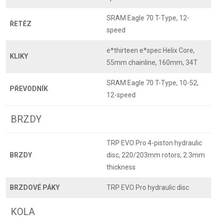
SRAM Eagle 70 T-Type, 12-
ŘETĚZ
speed
e*thirteen e*spec Helix Core,
KLIKY
55mm chainline, 160mm, 34T
SRAM Eagle 70 T-Type, 10-52,
PŘEVODNÍK
12-speed
BRZDY
TRP EVO Pro 4-piston hydraulic
BRZDY
disc, 220/203mm rotors, 2.3mm
thickness
BRZDOVÉ PÁKY
TRP EVO Pro hydraulic disc
KOLA