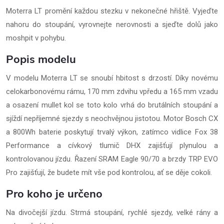
Moterra LT promění každou stezku v nekonečné hřiště. Vyjeďte
nahoru do stoupání, vyrovnejte nerovnosti a sjeďte dolů jako
moshpit v pohybu.
Popis modelu
V modelu Moterra LT se snoubí hbitost s drzostí. Díky novému
celokarbonovému rámu, 170 mm zdvihu vpředu a 165 mm vzadu
a osazení mullet kol se toto kolo vrhá do brutálních stoupání a
sjíždí nepříjemné sjezdy s neochvějnou jistotou. Motor Bosch CX
a 800Wh baterie poskytují trvalý výkon, zatímco vidlice Fox 38
Performance a cívkový tlumič DHX zajišťují plynulou a
kontrolovanou jízdu. Řazení SRAM Eagle 90/70 a brzdy TRP EVO
Pro zajišťují, že budete mít vše pod kontrolou, ať se děje cokoli.
Pro koho je určeno
Na divočejší jízdu. Strmá stoupání, rychlé sjezdy, velké rány a