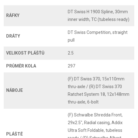
DT Swiss H 1900 Spline, 30mm
RÁFKY
inner width, TC (tubeless ready)
DT Swiss Competition, straight
DRÁTY
pull
VELIKOST PLÁŠŤŮ
2.5
PRŮMĚR KOLA
297
(F) DT Swiss 370, 15x110mm
thru-axle / (R) DT Swiss 370
NÁBOJE
Ratchet System 18, 12x148mm
thru-axle, 6-bolt
(F) Schwalbe Shredda Front,
29x2.5", Radial casing, Addix
Ultra Soft Foldable, tubeless
PLÁŠTĚ