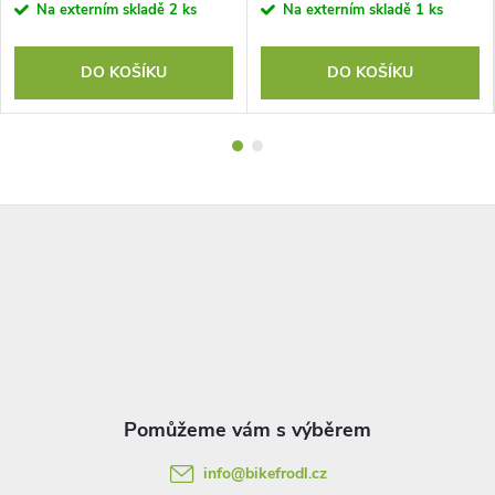
Na externím skladě
2 ks
Na externím skladě
1 ks
DO KOŠÍKU
DO KOŠÍKU
Z
á
p
a
t
info
@
bikefrodl.cz