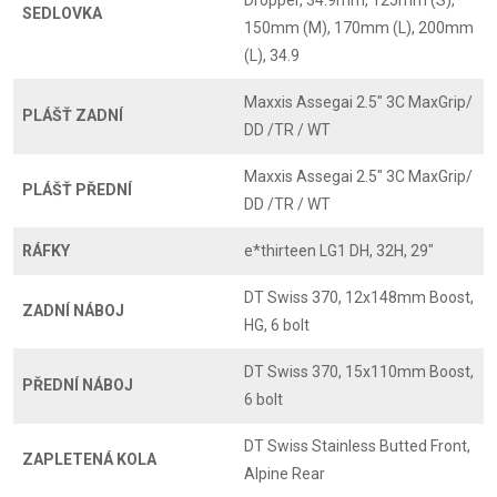
Dropper, 34.9mm, 125mm (S),
SEDLOVKA
150mm (M), 170mm (L), 200mm
(L), 34.9
Maxxis Assegai 2.5" 3C MaxGrip/
PLÁŠŤ ZADNÍ
DD /TR / WT
Maxxis Assegai 2.5" 3C MaxGrip/
PLÁŠŤ PŘEDNÍ
DD /TR / WT
RÁFKY
e*thirteen LG1 DH, 32H, 29"
DT Swiss 370, 12x148mm Boost,
ZADNÍ NÁBOJ
HG, 6 bolt
DT Swiss 370, 15x110mm Boost,
PŘEDNÍ NÁBOJ
6 bolt
DT Swiss Stainless Butted Front,
ZAPLETENÁ KOLA
Alpine Rear