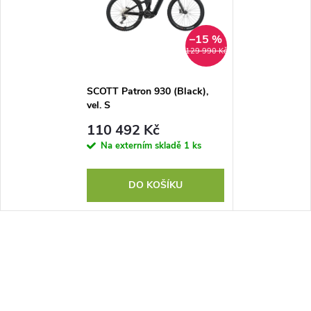
–15 %
129 990 Kč
SCOTT Patron 930 (Black),
vel. S
110 492 Kč
Na externím skladě
1 ks
DO KOŠÍKU