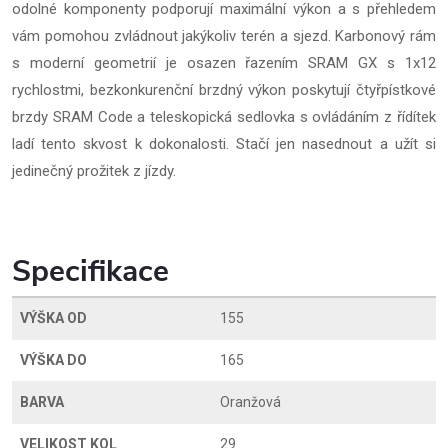
odolné komponenty podporují maximální výkon a s přehledem
vám pomohou zvládnout jakýkoliv terén a sjezd. Karbonový rám
s moderní geometrií je osazen řazením SRAM GX s 1x12
rychlostmi, bezkonkurenční brzdný výkon poskytují čtyřpístkové
brzdy SRAM Code a teleskopická sedlovka s ovládáním z řídítek
ladí tento skvost k dokonalosti. Stačí jen nasednout a užít si
jedinečný prožitek z jízdy.
Specifikace
VÝŠKA OD
155
VÝŠKA DO
165
BARVA
Oranžová
VELIKOST KOL
29