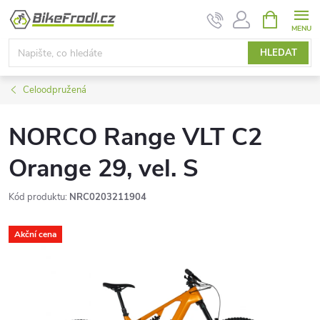
Přejít
NÁKUPNÍ
KOŠÍK
na
obsah
HLEDAT
Celoodpružená
NORCO Range VLT C2
Orange 29, vel. S
Kód produktu:
NRC0203211904
Akční cena