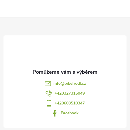
Z
á
p
a
t
info
@
bikefrodl.cz
í
+420327315049
+420603510347
Facebook