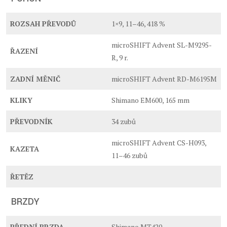
ROZSAH PŘEVODŮ
1×9, 11–46, 418 %
microSHIFT Advent SL-M9295-
ŘAZENÍ
R, 9 r.
ZADNÍ MĚNIČ
microSHIFT Advent RD-M6195M
KLIKY
Shimano EM600, 165 mm
PŘEVODNÍK
34 zubů
microSHIFT Advent CS-H093,
KAZETA
11–46 zubů
ŘETĚZ
BRZDY
PŘEDNÍ BRZDA
Shimano MT420