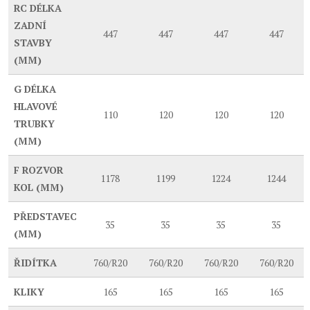
RC
DÉLKA
ZADNÍ
447
447
447
447
STAVBY
(MM)
G
DÉLKA
HLAVOVÉ
110
120
120
120
TRUBKY
(MM)
F
ROZVOR
1178
1199
1224
1244
KOL (MM)
PŘEDSTAVEC
35
35
35
35
(MM)
ŘIDÍTKA
760/R20
760/R20
760/R20
760/R20
KLIKY
165
165
165
165