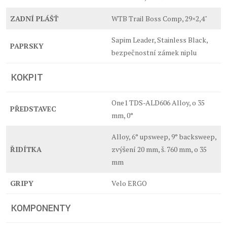
ZADNÍ PLÁŠŤ
WTB Trail Boss Comp, 29×2,4"
Sapim Leader, Stainless Black,
PAPRSKY
bezpečnostní zámek niplu
KOKPIT
One1 TDS-ALD606 Alloy, o 35
PŘEDSTAVEC
mm, 0°
Alloy, 6° upsweep, 9° backsweep,
ŘIDÍTKA
zvýšení 20 mm, š. 760 mm, o 35
mm
GRIPY
Velo ERGO
KOMPONENTY