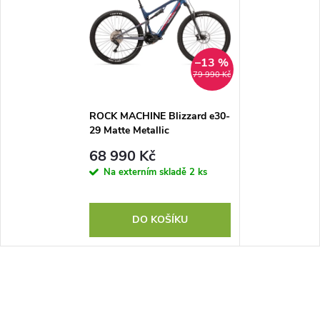
–13 %
79 990 Kč
ROCK MACHINE Blizzard e30-
29 Matte Metallic
Navy/Red/Grey, vel. M
68 990 Kč
Na externím skladě
2 ks
DO KOŠÍKU