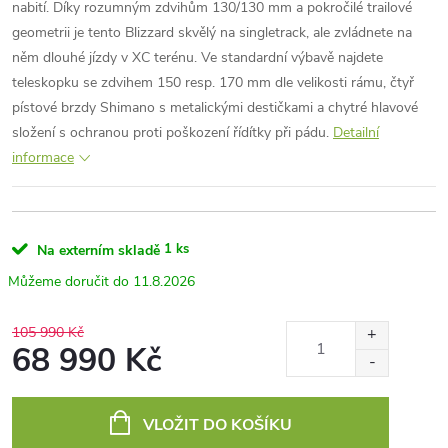
nabití. Díky rozumným zdvihům 130/130 mm a pokročilé trailové
geometrii je tento Blizzard skvělý na singletrack, ale zvládnete na
něm dlouhé jízdy v XC terénu. Ve standardní výbavě najdete
teleskopku se zdvihem 150 resp. 170 mm dle velikosti rámu, čtyř
pístové brzdy Shimano s metalickými destičkami a chytré hlavové
složení s ochranou proti poškození řídítky při pádu.
Detailní
informace
1 ks
Na externím skladě
11.8.2026
105 990 Kč
68 990 Kč
Měrná
cena:
VLOŽIT DO KOŠÍKU