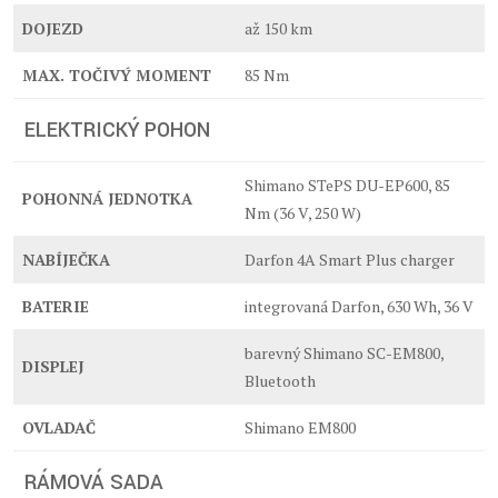
DOJEZD
až 150 km
MAX. TOČIVÝ MOMENT
85 Nm
ELEKTRICKÝ POHON
Shimano STePS DU-EP600, 85
POHONNÁ JEDNOTKA
Nm (36 V, 250 W)
NABÍJEČKA
Darfon 4A Smart Plus charger
BATERIE
integrovaná Darfon, 630 Wh, 36 V
barevný Shimano SC-EM800,
DISPLEJ
Bluetooth
OVLADAČ
Shimano EM800
RÁMOVÁ SADA