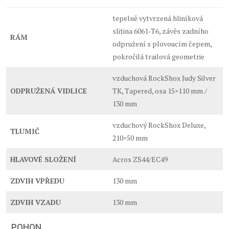
tepelně vytvrzená hliníková
slitina 6061-T6, závěs zadního
RÁM
odpružení s plovoucím čepem,
pokročilá trailová geometrie
vzduchová RockShox Judy Silver
ODPRUŽENÁ VIDLICE
TK, Tapered, osa 15×110 mm /
130 mm
vzduchový RockShox Deluxe,
TLUMIČ
210×50 mm
HLAVOVÉ SLOŽENÍ
Acros ZS44/EC49
ZDVIH VPŘEDU
130 mm
ZDVIH VZADU
130 mm
POHON