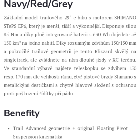
Navy/Red/Grey
Základní model trailového 29“ e-biku s motorem SHIMANO
STePS EP6, který je menší, tišší a výkonnější. Disponuje silou
85 Nm a díky plně integrované baterii s 630 Wh dojedete až
150 km* na jedno nabití. Díky rozumným zdvihům 130/130 mm
a pokročilé trailové geometrii je tento Blizzard skvělý na
singletrack, ale zvládnete na něm dlouhé jízdy v XC terénu.
Ve standardní výbavě najdete teleskopku se zdvihem 150
resp. 170 mm dle velikosti rámu, čtyř pístové brzdy Shimano s
metalickými destičkami a chytré hlavové složení s ochranou
proti poškození řídítky při pádu.
Benefity
Trail Advanced geometrie + original Floating Pivot
Suspension kinematika