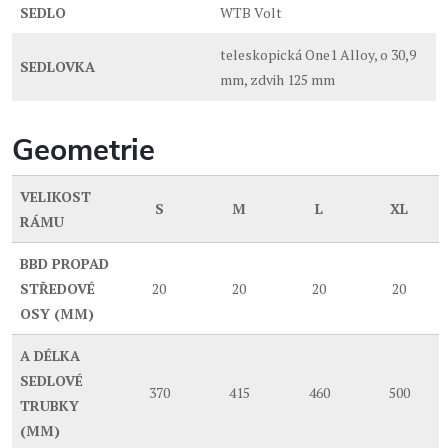
SEDLO
WTB Volt
teleskopická One1 Alloy, o 30,9
SEDLOVKA
mm, zdvih 125 mm
Geometrie
VELIKOST
S
M
L
XL
RÁMU
BBD
PROPAD
STŘEDOVÉ
20
20
20
20
OSY (MM)
A
DÉLKA
SEDLOVÉ
370
415
460
500
TRUBKY
(MM)