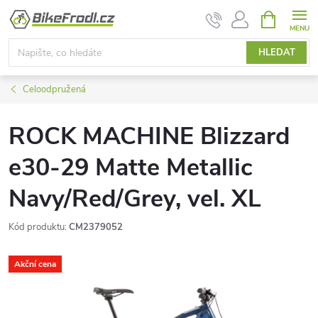
Přejít
NÁKUPNÍ
KOŠÍK
na
obsah
HLEDAT
Celoodpružená
ROCK MACHINE Blizzard
e30-29 Matte Metallic
Navy/Red/Grey, vel. XL
Kód produktu:
CM2379052
Akční cena