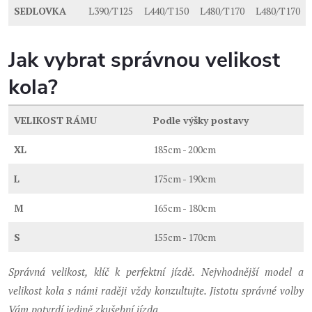
SEDLOVKA
L390/T125
L440/T150
L480/T170
L480/T170
Jak vybrat správnou velikost
kola?
VELIKOST RÁMU
Podle výšky postavy
XL
185cm - 200cm
L
175cm - 190cm
M
165cm - 180cm
S
155cm - 170cm
Správná velikost, klíč k perfektní jízdě. Nejvhodnější model a
velikost kola s námi raději vždy konzultujte. Jistotu správné volby
Vám potvrdí jedině zkušební jízda.