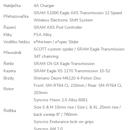
Nabíječka
4A Charger
SRAM S1000 Eagle AXS Transmission 12 Speed
Přehazovačka
Wireless Electronic Shift System
Řazení
SRAM AXS Pod Controller
Kliky
FSA Alloy
Vodítko řetězu
e*thirteen / e*spec Slider
SCOTT custom spider / SRAM Eagle Transmission
Převodník
34T chainring
Řetěz
SRAM CN GX Eagle Transmission
Kazeta
SRAM Eagle XS 1270 Transmission 10-52
Brzdy
Shimano Deore M6120 4-Piston Disc
Front: SM-RT64 CL 220mm / Rear: SM-RT64 CL
Rotor
203mm
Syncros Hixon 2.0 Alloy 6061
Size S & M 15mm rise / Size L & XL 25mm rise /
Řidítka
back sweep 8° / 780mm
Syncros Endurance lock-on grips
Syncros AM 2.0