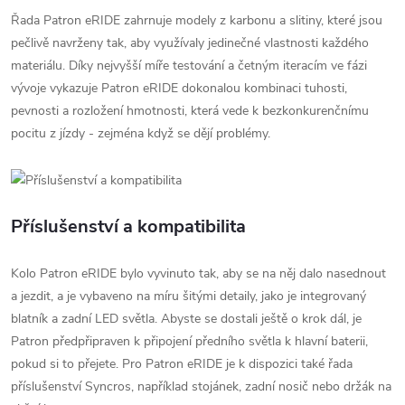
Řada Patron eRIDE zahrnuje modely z karbonu a slitiny, které jsou
pečlivě navrženy tak, aby využívaly jedinečné vlastnosti každého
materiálu. Díky nejvyšší míře testování a četným iteracím ve fázi
vývoje vykazuje Patron eRIDE dokonalou kombinaci tuhosti,
pevnosti a rozložení hmotnosti, která vede k bezkonkurenčnímu
pocitu z jízdy - zejména když se dějí problémy.
Příslušenství a kompatibilita
Kolo Patron eRIDE bylo vyvinuto tak, aby se na něj dalo nasednout
a jezdit, a je vybaveno na míru šitými detaily, jako je integrovaný
blatník a zadní LED světla. Abyste se dostali ještě o krok dál, je
Patron předpřipraven k připojení předního světla k hlavní baterii,
pokud si to přejete. Pro Patron eRIDE je k dispozici také řada
příslušenství Syncros, například stojánek, zadní nosič nebo držák na