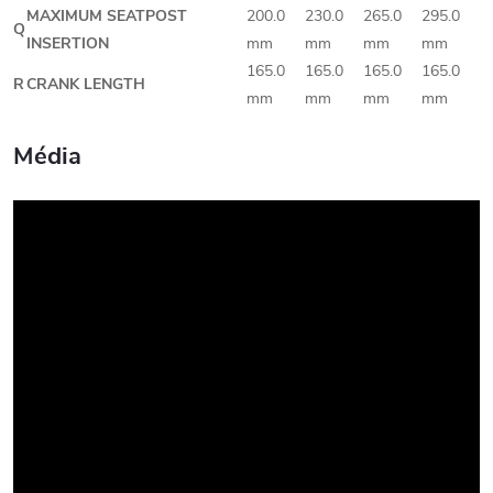
MAXIMUM SEATPOST
200.0
230.0
265.0
295.0
Q
INSERTION
mm
mm
mm
mm
165.0
165.0
165.0
165.0
R
CRANK LENGTH
mm
mm
mm
mm
Média