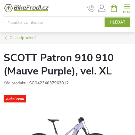
Přejít
NÁKUPNÍ
KOŠÍK
na
obsah
HLEDAT
Celoodpružená
SCOTT Patron 910 910
(Mauve Purple), vel. XL
Kód produktu:
SCO4234037963012
Akční cena