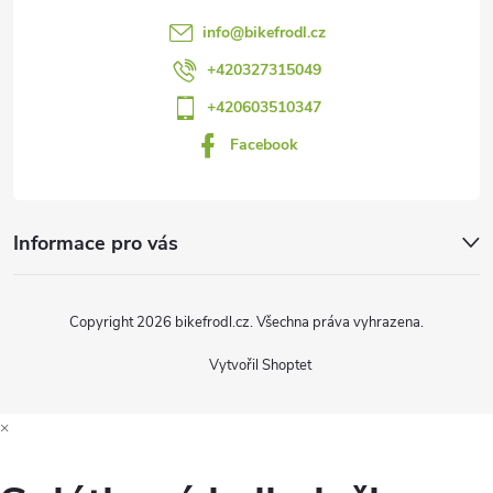
t
info
@
bikefrodl.cz
í
+420327315049
+420603510347
Facebook
Informace pro vás
Copyright 2026
bikefrodl.cz
. Všechna práva vyhrazena.
Vytvořil Shoptet
×