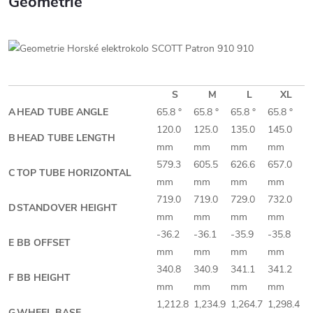
Geometrie
S
M
L
XL
A
HEAD TUBE ANGLE
65.8 °
65.8 °
65.8 °
65.8 °
120.0
125.0
135.0
145.0
B
HEAD TUBE LENGTH
mm
mm
mm
mm
579.3
605.5
626.6
657.0
C
TOP TUBE HORIZONTAL
mm
mm
mm
mm
719.0
719.0
729.0
732.0
D
STANDOVER HEIGHT
mm
mm
mm
mm
-36.2
-36.1
-35.9
-35.8
E
BB OFFSET
mm
mm
mm
mm
340.8
340.9
341.1
341.2
F
BB HEIGHT
mm
mm
mm
mm
1,212.8
1,234.9
1,264.7
1,298.4
G
WHEEL BASE