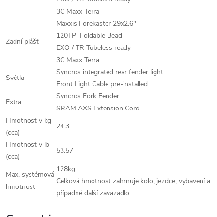
3C Maxx Terra
Maxxis Forekaster 29x2.6"
120TPI Foldable Bead
Zadní plášť
EXO / TR Tubeless ready
3C Maxx Terra
Syncros integrated rear fender light
Světla
Front Light Cable pre-installed
Syncros Fork Fender
Extra
SRAM AXS Extension Cord
Hmotnost v kg
24.3
(cca)
Hmotnost v lb
53.57
(cca)
128kg
Max. systémová
Celková hmotnost zahrnuje kolo, jezdce, vybavení a
hmotnost
případné další zavazadlo