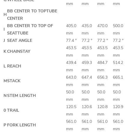
mm
mm
mm
mm
BB CENTER TO TOPTUBE
H
CENTER
BB CENTER TO TOP OF
405.0
435.0
470.0
500.0
I
SEATTUBE
mm
mm
mm
mm
J
SEAT ANGLE
77.4 °
77.2 °
77.2 °
77.2 °
453.5
453.5
453.5
453.5
K
CHAINSTAY
mm
mm
mm
mm
439.4
459.3
484.7
514.2
L
REACH
mm
mm
mm
mm
643.0
647.4
656.3
665.1
M
STACK
mm
mm
mm
mm
50.0
50.0
50.0
50.0
N
STEM LENGTH
mm
mm
mm
mm
120.5
120.6
120.8
120.9
0
TRAIL
mm
mm
mm
mm
561.0
561.0
561.0
561.0
P
FORK LENGTH
mm
mm
mm
mm