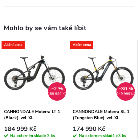
Akční cena
Akční cena
–2 %
–30 %
189 999 Kč
249 999 Kč
CANNONDALE Moterra LT 1
CANNONDALE Moterra SL 1
(Black), vel. XL
(Tungsten Blue), vel. XL
184 999 Kč
174 990 Kč
Na externím skladě
2 ks
Na externím skladě
>3 ks