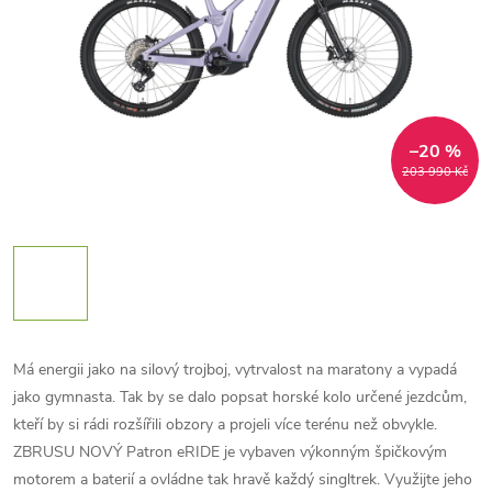
–20 %
203 990 Kč
Má energii jako na silový trojboj, vytrvalost na maratony a vypadá
jako gymnasta. Tak by se dalo popsat horské kolo určené jezdcům,
kteří by si rádi rozšířili obzory a projeli více terénu než obvykle.
ZBRUSU NOVÝ Patron eRIDE je vybaven výkonným špičkovým
motorem a baterií a ovládne tak hravě každý singltrek. Využijte jeho