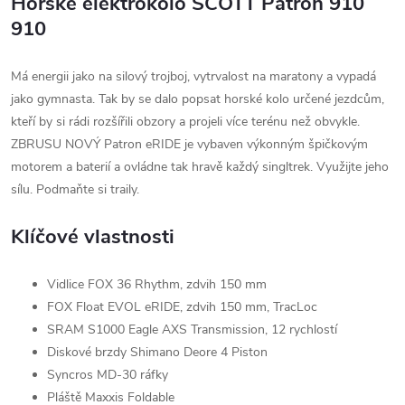
Horské elektrokolo SCOTT Patron 910
910
Má energii jako na silový trojboj, vytrvalost na maratony a vypadá
jako gymnasta. Tak by se dalo popsat horské kolo určené jezdcům,
kteří by si rádi rozšířili obzory a projeli více terénu než obvykle.
ZBRUSU NOVÝ Patron eRIDE je vybaven výkonným špičkovým
motorem a baterií a ovládne tak hravě každý singltrek. Využijte jeho
sílu. Podmaňte si traily.
Klíčové vlastnosti
Vidlice FOX 36 Rhythm, zdvih 150 mm
FOX Float EVOL eRIDE, zdvih 150 mm, TracLoc
SRAM S1000 Eagle AXS Transmission, 12 rychlostí
Diskové brzdy Shimano Deore 4 Piston
Syncros MD-30 ráfky
Pláště Maxxis Foldable