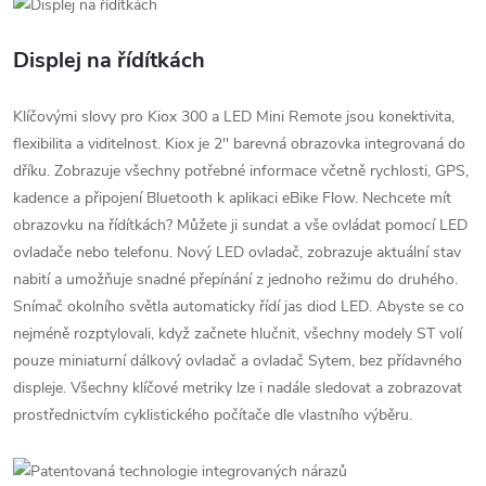
Displej na řídítkách
Klíčovými slovy pro Kiox 300 a LED Mini Remote jsou konektivita,
flexibilita a viditelnost. Kiox je 2'' barevná obrazovka integrovaná do
dříku. Zobrazuje všechny potřebné informace včetně rychlosti, GPS,
kadence a připojení Bluetooth k aplikaci eBike Flow. Nechcete mít
obrazovku na řídítkách? Můžete ji sundat a vše ovládat pomocí LED
ovladače nebo telefonu. Nový LED ovladač, zobrazuje aktuální stav
nabití a umožňuje snadné přepínání z jednoho režimu do druhého.
Snímač okolního světla automaticky řídí jas diod LED. Abyste se co
nejméně rozptylovali, když začnete hlučnit, všechny modely ST volí
pouze miniaturní dálkový ovladač a ovladač Sytem, bez přídavného
displeje. Všechny klíčové metriky lze i nadále sledovat a zobrazovat
prostřednictvím cyklistického počítače dle vlastního výběru.