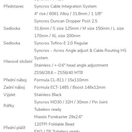
Představec
Syncros Cable Integration System
4° rise / 6061 Alloy / 31.8mm / 1 1/8"
Syncros Duncan Dropper Post 2.5
Sedlovka
31.6mm / S size 125mm / M size 150mm / L size
170mm / XL size 200mm
Sedlovka
Syncros Tofino-E 2.0 Regular
Syncros - Acros Angle adjust & Cable Routing HS
System
Hlavové složení
Stainless / +-0.6° head angle adjustment
ZS56/28.6 – ZS56/40 MTB
Přední náboj
Formula CL-811 / 15x110mm
Zadní náboj
Formula ECT-148S / Boost 148x12mm
Výplet
Stainless Black
Syncros MD30 / 32H / 30mm / Pin Joint
Ráfky
Tubeless ready
Maxxis Forekaster 29x2.6"
120TPI Foldable Bead
Přední plášť
EXO / TR Tubeless ready