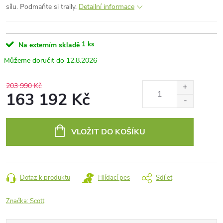
sílu. Podmaňte si traily.
Detailní informace
1 ks
Na externím skladě
12.8.2026
203 990 Kč
163 192 Kč
Měrná
cena:
VLOŽIT DO KOŠÍKU
Dotaz k produktu
Hlídací pes
Sdílet
Značka:
Scott