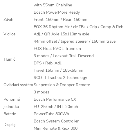
with 55mm Chainline
Bosch PowerMore Ready
Zdvih
Front: 150mm / Rear: 150mm
FOX 36 Rhythm Air / eMTB+ / Grip / Comp & Reb
Vidlice
Adj. / QR Axle 15x110mm axle
44mm offset / tapered steerer / 150mm travel
FOX Float EVOL Trunnion
3 modes / Lockout-Trail-Descend
Tlumič
DPS / Reb. Adj.
Travel 150mm / 185x55mm
SCOTT TracLoc 2 Technology
Ovládací systém
Suspension & Dropper Remote
3 modes
Pohonná
Bosch Performance CX
jednotka
EU: 25kmh / INT: 20mph
Baterie
PowerTube 800Wh
Bosch System Controller
Displej
Mini Remote & Kiox 300