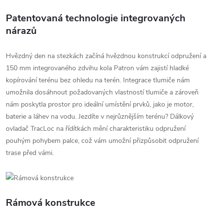
Patentovaná technologie integrovaných
nárazů
Hvězdný den na stezkách začíná hvězdnou konstrukcí odpružení a
150 mm integrovaného zdvihu kola Patron vám zajistí hladké
kopírování terénu bez ohledu na terén. Integrace tlumiče nám
umožnila dosáhnout požadovaných vlastností tlumiče a zároveň
nám poskytla prostor pro ideální umístění prvků, jako je motor,
baterie a láhev na vodu. Jezdíte v nejrůznějším terénu? Dálkový
ovladač TracLoc na řídítkách mění charakteristiku odpružení
pouhým pohybem palce, což vám umožní přizpůsobit odpružení
trase před vámi.
Rámová konstrukce