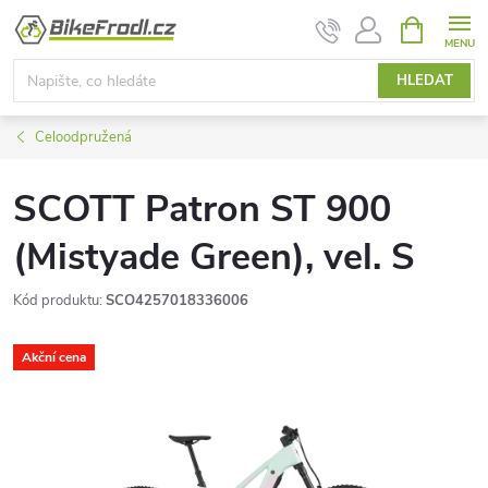
Přejít
NÁKUPNÍ
KOŠÍK
na
obsah
HLEDAT
Celoodpružená
SCOTT Patron ST 900
(Mistyade Green), vel. S
Kód produktu:
SCO4257018336006
Akční cena