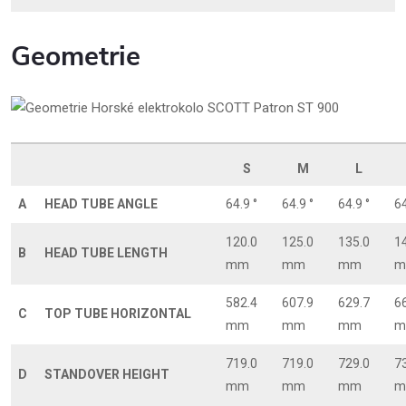
Geometrie
S
M
L
A
HEAD TUBE ANGLE
64.9 °
64.9 °
64.9 °
64
120.0
125.0
135.0
1
B
HEAD TUBE LENGTH
mm
mm
mm
m
582.4
607.9
629.7
6
C
TOP TUBE HORIZONTAL
mm
mm
mm
m
719.0
719.0
729.0
7
D
STANDOVER HEIGHT
mm
mm
mm
m