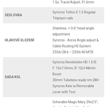
1.5s, Travel Adjust, 31.6mm
Syncros Tofino-E 1.5 Regular
SEDLOVKA
Titanium rails
Stainless, +-0.6° head angle
adjustment
HLAVOVÉ SLOŽENÍ
Syncros - Acros Angle adjust &
Cable Routing HS System
ZS56/28.6 – ZS56/40 MTB
Syncros Revelstoke-HD 1.5 IS
F: 15x110mm, R: 12x148mm
Boost
SADA KOL
30mm Tubeless ready rim 28H
Syncros Axle w/Removable
Lever with Tool
Schwalbe Magic Mary 29x2.5",