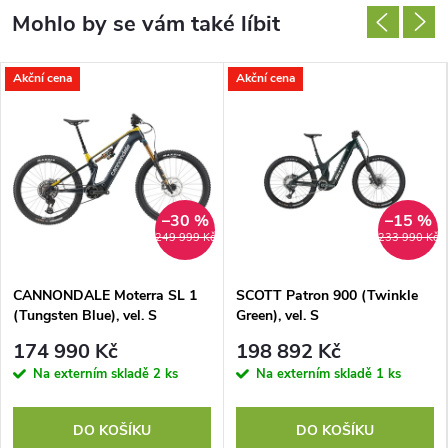
Akční cena
Akční cena
–30 %
–15 %
249 999 Kč
233 990 Kč
CANNONDALE Moterra SL 1
SCOTT Patron 900 (Twinkle
(Tungsten Blue), vel. S
Green), vel. S
174 990 Kč
198 892 Kč
Na externím skladě
2 ks
Na externím skladě
1 ks
DO KOŠÍKU
DO KOŠÍKU