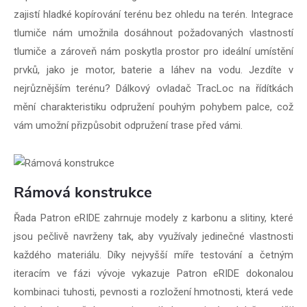
zajistí hladké kopírování terénu bez ohledu na terén. Integrace
tlumiče nám umožnila dosáhnout požadovaných vlastností
tlumiče a zároveň nám poskytla prostor pro ideální umístění
prvků, jako je motor, baterie a láhev na vodu. Jezdíte v
nejrůznějším terénu? Dálkový ovladač TracLoc na řídítkách
mění charakteristiku odpružení pouhým pohybem palce, což
vám umožní přizpůsobit odpružení trase před vámi.
Rámová konstrukce
Řada Patron eRIDE zahrnuje modely z karbonu a slitiny, které
jsou pečlivě navrženy tak, aby využívaly jedinečné vlastnosti
každého materiálu. Díky nejvyšší míře testování a četným
iteracím ve fázi vývoje vykazuje Patron eRIDE dokonalou
kombinaci tuhosti, pevnosti a rozložení hmotnosti, která vede