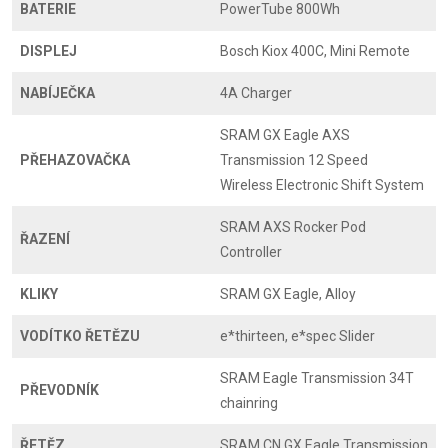
BATERIE
PowerTube 800Wh
DISPLEJ
Bosch Kiox 400C, Mini Remote
NABÍJEČKA
4A Charger
SRAM GX Eagle AXS
PŘEHAZOVAČKA
Transmission 12 Speed
Wireless Electronic Shift System
SRAM AXS Rocker Pod
ŘAZENÍ
Controller
KLIKY
SRAM GX Eagle, Alloy
VODÍTKO ŘETĚZU
e*thirteen, e*spec Slider
SRAM Eagle Transmission 34T
PŘEVODNÍK
chainring
ŘETĚZ
SRAM CN GX Eagle Transmission