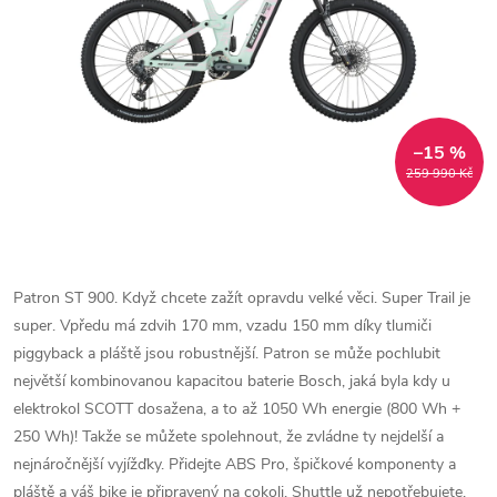
–15 %
259 990 Kč
Patron ST 900. Když chcete zažít opravdu velké věci. Super Trail je
super. Vpředu má zdvih 170 mm, vzadu 150 mm díky tlumiči
piggyback a pláště jsou robustnější. Patron se může pochlubit
největší kombinovanou kapacitou baterie Bosch, jaká byla kdy u
elektrokol SCOTT dosažena, a to až 1050 Wh energie (800 Wh +
250 Wh)! Takže se můžete spolehnout, že zvládne ty nejdelší a
nejnáročnější vyjížďky. Přidejte ABS Pro, špičkové komponenty a
pláště a váš bike je připravený na cokoli. Shuttle už nepotřebujete.