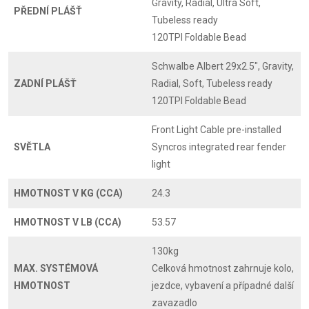
Gravity, Radial, Ultra Soft,
PŘEDNÍ PLÁŠŤ
Tubeless ready
120TPI Foldable Bead
Schwalbe Albert 29x2.5", Gravity,
ZADNÍ PLÁŠŤ
Radial, Soft, Tubeless ready
120TPI Foldable Bead
Front Light Cable pre-installed
SVĚTLA
Syncros integrated rear fender
light
HMOTNOST V KG (CCA)
24.3
HMOTNOST V LB (CCA)
53.57
130kg
MAX. SYSTÉMOVÁ
Celková hmotnost zahrnuje kolo,
HMOTNOST
jezdce, vybavení a případné další
zavazadlo