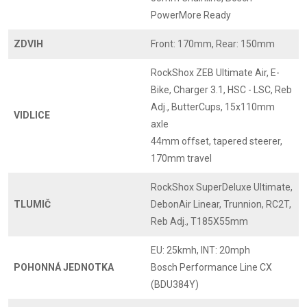
PowerMore Ready
ZDVIH
Front: 170mm, Rear: 150mm
RockShox ZEB Ultimate Air, E-
Bike, Charger 3.1, HSC - LSC, Reb
Adj., ButterCups, 15x110mm
VIDLICE
axle
44mm offset, tapered steerer,
170mm travel
RockShox SuperDeluxe Ultimate,
TLUMIČ
DebonAir Linear, Trunnion, RC2T,
Reb Adj., T185X55mm
EU: 25kmh, INT: 20mph
POHONNÁ JEDNOTKA
Bosch Performance Line CX
(BDU384Y)