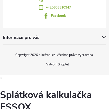
í
+420603510347
Facebook
Informace pro vás
Copyright 2026
bikefrodl.cz
. Všechna práva vyhrazena.
Vytvořil Shoptet
×
Splátková kalkulačka
ESSOX