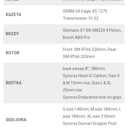
SRAM GX Eagle XS 1275
KAZETA
Transmission 10-52
Shimano XT BR-M8220 4 Piston,
BRZDY
Bosch ABS Pro
Front: SM-RT66 220mm, Rear:
ROTOR
SM-RT66 203mm
back sweep 8°, 780mm
Syncros Hixon iC Carbon, Size S
ŘIDÍTKA
& M 15mm rise, Size L & XL
25mm rise
Syncros Endurance lock-on grips
S size 140mm, M size 180mm, L
size 180mm, XL size 210mm
SEDLOVKA
Syncros Duncan Dropper Post