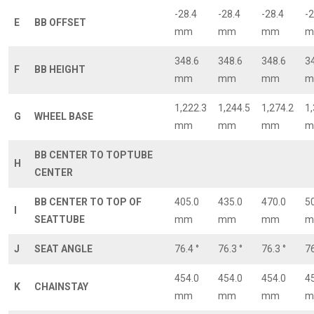
-28.4
-28.4
-28.4
-2
E
BB OFFSET
mm
mm
mm
m
348.6
348.6
348.6
3
F
BB HEIGHT
mm
mm
mm
m
1,222.3
1,244.5
1,274.2
1
G
WHEEL BASE
mm
mm
mm
m
BB CENTER TO TOPTUBE
H
CENTER
BB CENTER TO TOP OF
405.0
435.0
470.0
5
I
SEATTUBE
mm
mm
mm
m
J
SEAT ANGLE
76.4 °
76.3 °
76.3 °
76
454.0
454.0
454.0
4
K
CHAINSTAY
mm
mm
mm
m