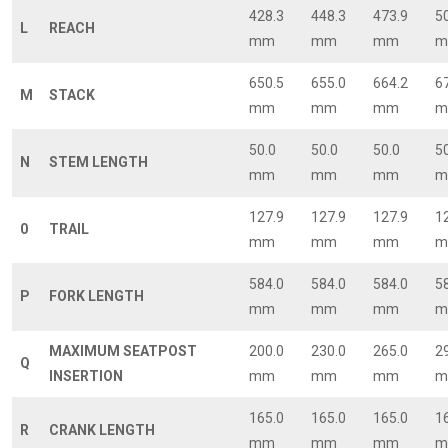
428.3
448.3
473.9
5
L
REACH
mm
mm
mm
m
650.5
655.0
664.2
6
M
STACK
mm
mm
mm
m
50.0
50.0
50.0
5
N
STEM LENGTH
mm
mm
mm
m
127.9
127.9
127.9
1
0
TRAIL
mm
mm
mm
m
584.0
584.0
584.0
5
P
FORK LENGTH
mm
mm
mm
m
MAXIMUM SEATPOST
200.0
230.0
265.0
2
Q
INSERTION
mm
mm
mm
m
165.0
165.0
165.0
1
R
CRANK LENGTH
mm
mm
mm
m