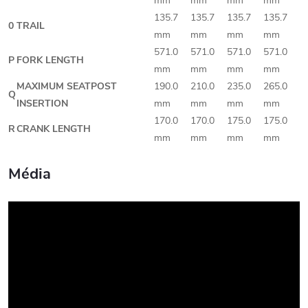
mm
mm
mm
mm
135.7
135.7
135.7
135.7
0
TRAIL
mm
mm
mm
mm
571.0
571.0
571.0
571.0
P
FORK LENGTH
mm
mm
mm
mm
MAXIMUM SEATPOST
190.0
210.0
235.0
265.0
Q
INSERTION
mm
mm
mm
mm
170.0
170.0
175.0
175.0
R
CRANK LENGTH
mm
mm
mm
mm
Média