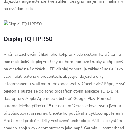
dojezdu (range extender) ve štíhlém designu má jen minimální vliv
na ovládání kola.
Displej TQ HPR50
V rámci zachování úhledného kokpitu klade systém TQ důraz na
minimalistický displej vnořený do horní rámové trubky a připojený
na ovladač na řídítkách. LED displej zobrazuje základní údaje, jako
stav nabití baterie v procentech, zbývající dojezd a díky
integrovanému wattmetru dokonce watty. Chcete víc? Připojte svůj
telefon a pusťte se do toho prostřednictvím aplikace TQ E-Bike,
dostupné v Apple App nebo obchodě Google Play. Pomocí
automatického připojení Bluetooth můžete sledovat svou jízdu a
přizpůsobovat si režimy. Chcete ho používat s cyklocomputerem?
Ani to není problém. Díky vestavěné technologii ANT+ se systém
snadno spojí s cyklocomputerem jako např. Garmin, Hammerhead