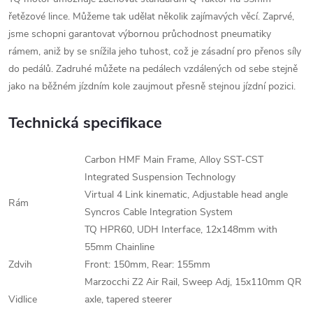
řetězové lince. Můžeme tak udělat několik zajímavých věcí. Zaprvé,
jsme schopni garantovat výbornou průchodnost pneumatiky
rámem, aniž by se snížila jeho tuhost, což je zásadní pro přenos síly
do pedálů. Zadruhé můžete na pedálech vzdálených od sebe stejně
jako na běžném jízdním kole zaujmout přesně stejnou jízdní pozici.
Technická specifikace
Carbon HMF Main Frame, Alloy SST-CST
Integrated Suspension Technology
Virtual 4 Link kinematic, Adjustable head angle
Rám
Syncros Cable Integration System
TQ HPR60, UDH Interface, 12x148mm with
55mm Chainline
Zdvih
Front: 150mm, Rear: 155mm
Marzocchi Z2 Air Rail, Sweep Adj, 15x110mm QR
Vidlice
axle, tapered steerer