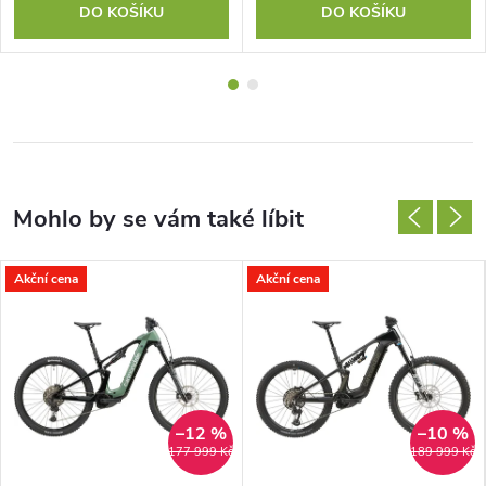
DO KOŠÍKU
DO KOŠÍKU
Akční cena
Akční cena
–12 %
–10 %
177 999 Kč
189 999 Kč