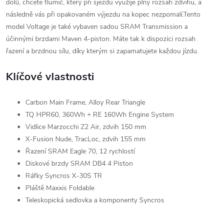
dolů, chcete tlumič, který při sjezdu využije plný rozsah zdvihu, a
následně vás při opakovaném výjezdu na kopec nezpomalí.Tento
model Voltage je také vybaven sadou SRAM Transmission a
účinnými brzdami Maven 4-piston. Máte tak k dispozici rozsah
řazení a brzdnou sílu, díky kterým si zapamatujete každou jízdu.
Klíčové vlastnosti
Carbon Main Frame, Alloy Rear Triangle
TQ HPR60, 360Wh + RE 160Wh Engine System
Vidlice Marzocchi Z2 Air, zdvih 150 mm
X-Fusion Nude, TracLoc, zdvih 155 mm
Řazení SRAM Eagle 70, 12 rychlostí
Diskové brzdy SRAM DB4 4 Piston
Ráfky Syncros X-30S TR
Pláště Maxxis Foldable
Teleskopická sedlovka a komponenty Syncros