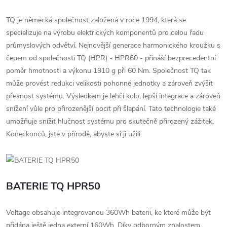
TQ je německá společnost založená v roce 1994, která se
specializuje na výrobu elektrických komponentů pro celou řadu
průmyslových odvětví. Nejnovější generace harmonického kroužku s
čepem od společnosti TQ (HPR) - HPR60 - přináší bezprecedentní
poměr hmotnosti a výkonu 1910 g při 60 Nm. Společnost TQ tak
může provést redukci velikosti pohonné jednotky a zároveň zvýšit
přesnost systému. Výsledkem je lehčí kolo, lepší integrace a zároveň
snížení vůle pro přirozenější pocit při šlapání. Tato technologie také
umožňuje snížit hlučnost systému pro skutečně přirozený zážitek.
Koneckonců, jste v přírodě, abyste si ji užili.
BATERIE TQ HPR50
Voltage obsahuje integrovanou 360Wh baterii, ke které může být
přidána ještě jedna externí 160Wh. Díky odborným znalostem