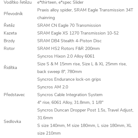
Vodítko řetězu
e*thirteen, e*spec Slider
Praxis alloy spider, SRAM Eagle Transmission 34T
Převodník
chainring
Řetěz
SRAM CN Eagle 70 Transmission
Kazeta
SRAM Eagle XS 1270 Transmission 10-52
Brzdy
SRAM DB4 Stealth 4-Piston Disc
Rotor
SRAM HS2 Rotors F&R 200mm
Syncros Hixon 2.0 Alloy 6061
Size S & M 15mm rise, Size L & XL 25mm rise,
Řidítka
back sweep 8°, 780mm
Syncros Endurance lock-on grips
Syncros AM 2.0
Představec
Syncros Cable Integration System
4° rise, 6061 Alloy, 31.8mm, 1 1/8"
Syncros Duncan Dropper Post 1.5s, Travel Adjust,
31.6mm
Sedlovka
S size 140mm, M size 180mm, L size 180mm, XL
size 210mm