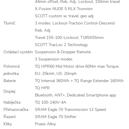
44mm offset, Reb. Adj., Lockout, 150mm travel
X-Fusion NUDE 5 RLX Trunnion
SCOTT custom w. travel, geo adj.
Tlumič
3 modes: Lockout-Traction Control-Descend
Reb. Adj.
Travel 155-100-Lockout, T185X55mm
SCOTT TracLoc 2 Technology
Ovládací systém
Suspension & Dropper Remote
3 Suspension modes
Pohonná
TQ HPR60 Mid Motor drive 60Nm max Torque,
jednotka
EU: 25kmh, US: 20mph
Baterie
TQ Internal 360Wh + TQ Range Extender 160Wh
TQ HPR
Displej
Bluetooth, ANT+, Dedicated Smartphone app
Nabíječka
TQ 100-240V-4A
Přehazovačka
SRAM Eagle 70 Transmission 12 Speed
Řazení
SRAM Eagle 70 Shifter
Kliky
Praxis Alloy