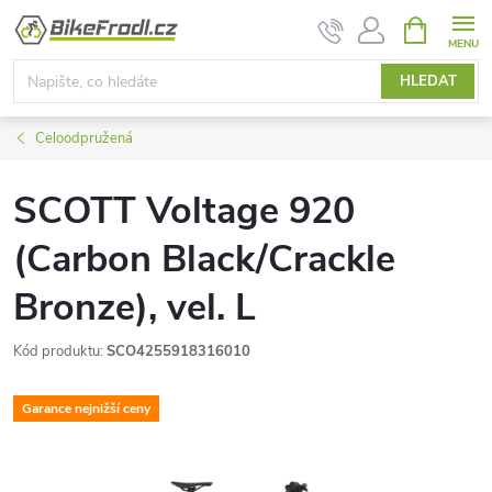
Přejít
NÁKUPNÍ
KOŠÍK
na
obsah
HLEDAT
Celoodpružená
SCOTT Voltage 920
(Carbon Black/Crackle
Bronze), vel. L
Kód produktu:
SCO4255918316010
Garance nejnižší ceny