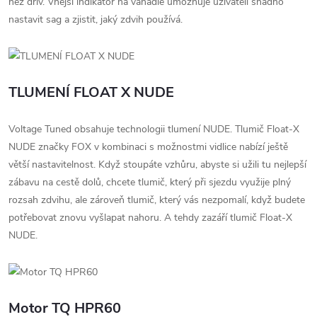
než dřív. Vnější indikátor na vahadle umožňuje uživateli snadno
nastavit sag a zjistit, jaký zdvih používá.
TLUMENÍ FLOAT X NUDE
Voltage Tuned obsahuje technologii tlumení NUDE. Tlumič Float-X
NUDE značky FOX v kombinaci s možnostmi vidlice nabízí ještě
větší nastavitelnost. Když stoupáte vzhůru, abyste si užili tu nejlepší
zábavu na cestě dolů, chcete tlumič, který při sjezdu využije plný
rozsah zdvihu, ale zároveň tlumič, který vás nezpomalí, když budete
potřebovat znovu vyšlapat nahoru. A tehdy zazáří tlumič Float-X
NUDE.
Motor TQ HPR60