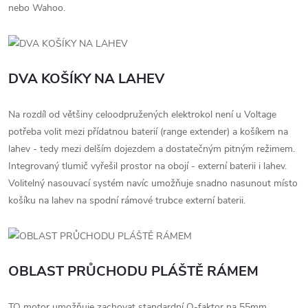
nebo Wahoo.
DVA KOŠÍKY NA LAHEV
Na rozdíl od většiny celoodpružených elektrokol není u Voltage
potřeba volit mezi přídatnou baterií (range extender) a košíkem na
lahev - tedy mezi delším dojezdem a dostatečným pitným režimem.
Integrovaný tlumič vyřešil prostor na obojí - externí baterii i lahev.
Volitelný nasouvací systém navíc umožňuje snadno nasunout místo
košíku na lahev na spodní rámové trubce externí baterii.
OBLAST PRŮCHODU PLÁŠTĚ RÁMEM
TQ motor umožňuje zachovat standardní Q-faktor na 55mm