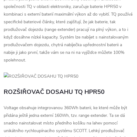
společnosti TQ v oblasti elektroniky, zaručuje baterie HPR50 v
kombinaci s externí baterií maximální výkon až do vybití. TQ používá
specifické bateriové články, které zajišťují, že jak baterie, tak
prodlužovač dojezdu (range extender) pracují na plný výkon, a to i
když dosáhne nízké kapacity. Systém lze nabíjet s nainstalovaným
prodlužovačem dojezdu, chytrá nabíječka upřednostní baterii a
nabije ji jako první, takže vám se na ni na vyjížďce můžete 100%
spolehnout.
ROZŠIŘOVAČ DOSAHU TQ HPR50
Voltage obsahuje integrovanou 360Wh baterii, ke které může být
přidána ještě jedna externí 160Wh, tzv. range extender. Ta se dá
snadno nainstalovat místo předního košíku na lahev pomocí
unikátního rychloupínacího systému SCOTT. Lehký prodlužovač