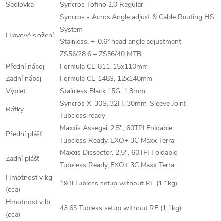
Sedlovka
Syncros Tofino 2.0 Regular
Syncros - Acros Angle adjust & Cable Routing HS
System
Hlavové složení
Stainless, +-0.6° head angle adjustment
ZS56/28.6 – ZS56/40 MTB
Přední náboj
Formula CL-811, 15x110mm
Zadní náboj
Formula CL-148S, 12x148mm
Výplet
Stainless Black 15G, 1.8mm
Syncros X-30S, 32H, 30mm, Sleeve Joint
Ráfky
Tubeless ready
Maxxis Assegai, 2.5", 60TPI Foldable
Přední plášť
Tubeless Ready, EXO+ 3C Maxx Terra
Maxxis Dissector, 2.5", 60TPI Foldable
Zadní plášť
Tubeless Ready, EXO+ 3C Maxx Terra
Hmotnost v kg
19.8 Tubless setup without RE (1.1kg)
(cca)
Hmotnost v lb
43.65 Tubless setup without RE (1.1kg)
(cca)