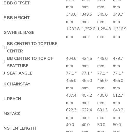
E
BB OFFSET
mm
mm
mm
mm
349.6
349.5
349.6
349.7
F
BB HEIGHT
mm
mm
mm
mm
1,232.8
1,252.6
1,284.8
1,316.9
G
WHEEL BASE
mm
mm
mm
mm
BB CENTER TO TOPTUBE
H
CENTER
BB CENTER TO TOP OF
404.6
424.5
449.6
479.7
I
SEATTUBE
mm
mm
mm
mm
J
SEAT ANGLE
77.1 °
77.1 °
77.1 °
77.1 °
455.0
455.0
455.0
455.0
K
CHAINSTAY
mm
mm
mm
mm
437.4
457.2
485.0
512.7
L
REACH
mm
mm
mm
mm
622.3
622.4
631.3
640.2
M
STACK
mm
mm
mm
mm
40.0
40.0
50.0
50.0
N
STEM LENGTH