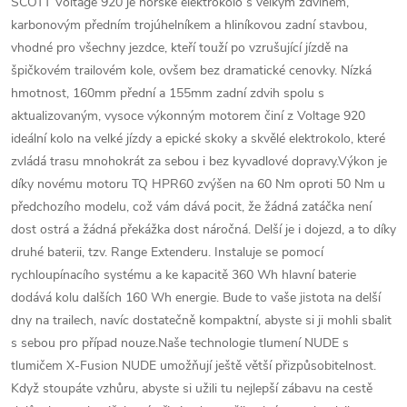
SCOTT Voltage 920 je horské elektrokolo s velkým zdvihem,
karbonovým předním trojúhelníkem a hliníkovou zadní stavbou,
vhodné pro všechny jezdce, kteří touží po vzrušující jízdě na
špičkovém trailovém kole, ovšem bez dramatické cenovky. Nízká
hmotnost, 160mm přední a 155mm zadní zdvih spolu s
aktualizovaným, vysoce výkonným motorem činí z Voltage 920
ideální kolo na velké jízdy a epické skoky a skvělé elektrokolo, které
zvládá trasu mnohokrát za sebou i bez kyvadlové dopravy.Výkon je
díky novému motoru TQ HPR60 zvýšen na 60 Nm oproti 50 Nm u
předchozího modelu, což vám dává pocit, že žádná zatáčka není
dost ostrá a žádná překážka dost náročná. Delší je i dojezd, a to díky
druhé baterii, tzv. Range Extenderu. Instaluje se pomocí
rychloupínacího systému a ke kapacitě 360 Wh hlavní baterie
dodává kolu dalších 160 Wh energie. Bude to vaše jistota na delší
dny na trailech, navíc dostatečně kompaktní, abyste si ji mohli sbalit
s sebou pro případ nouze.Naše technologie tlumení NUDE s
tlumičem X-Fusion NUDE umožňují ještě větší přizpůsobitelnost.
Když stoupáte vzhůru, abyste si užili tu nejlepší zábavu na cestě