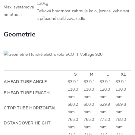
130kg
Max. systémová
Celková hmotnost zahrnuje kolo, jezdce, vybavení
hmotnost
a případné další zavazadlo
Geometrie
S
M
L
XL
A
HEAD TUBE ANGLE
63.9 °
63.9 °
63.9 °
63.9 °
110.0
110.0
120.0
130.0
B
HEAD TUBE LENGTH
mm
mm
mm
mm
580.2
600.0
629.9
659.8
C
TOP TUBE HORIZONTAL
mm
mm
mm
mm
765.0
765.0
772.0
788.0
D
STANDOVER HEIGHT
mm
mm
mm
mm
27.4
27.5
27.4
27.3