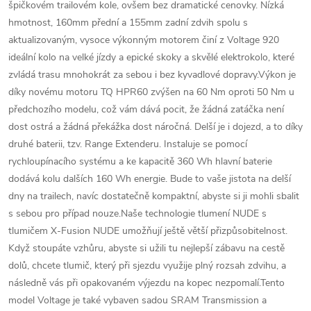
špičkovém trailovém kole, ovšem bez dramatické cenovky. Nízká
hmotnost, 160mm přední a 155mm zadní zdvih spolu s
aktualizovaným, vysoce výkonným motorem činí z Voltage 920
ideální kolo na velké jízdy a epické skoky a skvělé elektrokolo, které
zvládá trasu mnohokrát za sebou i bez kyvadlové dopravy.Výkon je
díky novému motoru TQ HPR60 zvýšen na 60 Nm oproti 50 Nm u
předchozího modelu, což vám dává pocit, že žádná zatáčka není
dost ostrá a žádná překážka dost náročná. Delší je i dojezd, a to díky
druhé baterii, tzv. Range Extenderu. Instaluje se pomocí
rychloupínacího systému a ke kapacitě 360 Wh hlavní baterie
dodává kolu dalších 160 Wh energie. Bude to vaše jistota na delší
dny na trailech, navíc dostatečně kompaktní, abyste si ji mohli sbalit
s sebou pro případ nouze.Naše technologie tlumení NUDE s
tlumičem X-Fusion NUDE umožňují ještě větší přizpůsobitelnost.
Když stoupáte vzhůru, abyste si užili tu nejlepší zábavu na cestě
dolů, chcete tlumič, který při sjezdu využije plný rozsah zdvihu, a
následně vás při opakovaném výjezdu na kopec nezpomalí.Tento
model Voltage je také vybaven sadou SRAM Transmission a