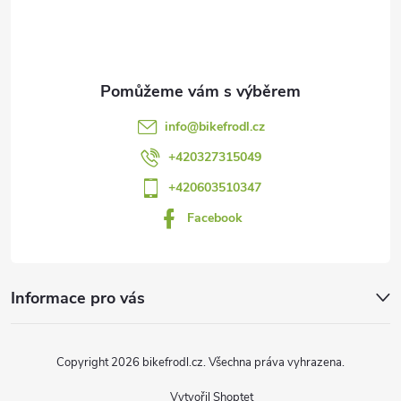
p
a
t
info
@
bikefrodl.cz
í
+420327315049
+420603510347
Facebook
Informace pro vás
Copyright 2026
bikefrodl.cz
. Všechna práva vyhrazena.
Vytvořil Shoptet