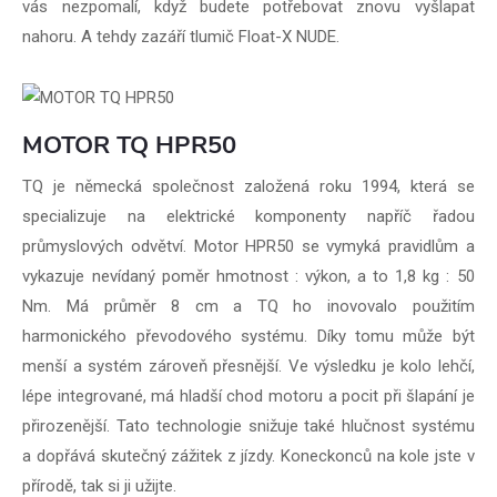
vás nezpomalí, když budete potřebovat znovu vyšlapat
nahoru. A tehdy zazáří tlumič Float-X NUDE.
MOTOR TQ HPR50
TQ je německá společnost založená roku 1994, která se
specializuje na elektrické komponenty napříč řadou
průmyslových odvětví. Motor HPR50 se vymyká pravidlům a
vykazuje nevídaný poměr hmotnost : výkon, a to 1,8 kg : 50
Nm. Má průměr 8 cm a TQ ho inovovalo použitím
harmonického převodového systému. Díky tomu může být
menší a systém zároveň přesnější. Ve výsledku je kolo lehčí,
lépe integrované, má hladší chod motoru a pocit při šlapání je
přirozenější. Tato technologie snižuje také hlučnost systému
a dopřává skutečný zážitek z jízdy. Koneckonců na kole jste v
přírodě, tak si ji užijte.