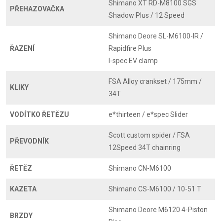
Shimano XT RD-M8100 SGS
PŘEHAZOVAČKA
Shadow Plus / 12 Speed
Shimano Deore SL-M6100-IR /
ŘAZENÍ
Rapidfire Plus
I-spec EV clamp
FSA Alloy crankset / 175mm /
KLIKY
34T
VODÍTKO ŘETĚZU
e*thirteen / e*spec Slider
Scott custom spider / FSA
PŘEVODNÍK
12Speed 34T chainring
ŘETĚZ
Shimano CN-M6100
KAZETA
Shimano CS-M6100 / 10-51 T
Shimano Deore M6120 4-Piston
BRZDY