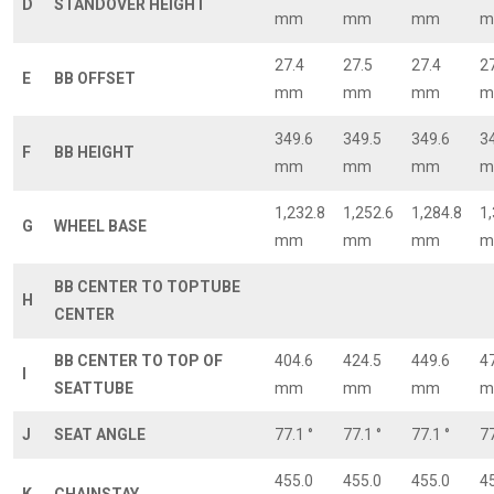
D
STANDOVER HEIGHT
mm
mm
mm
m
27.4
27.5
27.4
2
E
BB OFFSET
mm
mm
mm
m
349.6
349.5
349.6
3
F
BB HEIGHT
mm
mm
mm
m
1,232.8
1,252.6
1,284.8
1
G
WHEEL BASE
mm
mm
mm
m
BB CENTER TO TOPTUBE
H
CENTER
BB CENTER TO TOP OF
404.6
424.5
449.6
4
I
SEATTUBE
mm
mm
mm
m
J
SEAT ANGLE
77.1 °
77.1 °
77.1 °
77
455.0
455.0
455.0
4
K
CHAINSTAY