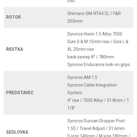
Disc
Shimano SM-RT64 CL / F&R
ROTOR
203mm
Syncros Hixon 1.5 Alloy 7050
Size S & M 15mm rise / Size L &
ŘIDÍTKA
XL 25mm rise
back sweep 8° / 780mm
Syncros Endurance lock-on grips
Syncros AM 1.5
Syncros Cable Integration
PŘEDSTAVEC
System
4° rise / 7050 Alloy / 31.8mm / 1
1/8"
Syncros Duncan Dropper Post
1.5S / Travel Adjust / 31.6mm
SEDLOVKA
S size 140mm / M size 180mm /