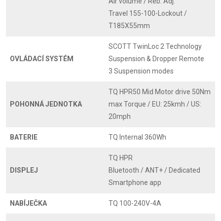
Air volume / Reb. Adj.
Travel 155-100-Lockout /
T185X55mm
SCOTT TwinLoc 2 Technology
OVLÁDACÍ SYSTÉM
Suspension & Dropper Remote
3 Suspension modes
TQ HPR50 Mid Motor drive 50Nm
POHONNÁ JEDNOTKA
max Torque / EU: 25kmh / US:
20mph
BATERIE
TQ Internal 360Wh
TQ HPR
DISPLEJ
Bluetooth / ANT+ / Dedicated
Smartphone app
NABÍJEČKA
TQ 100-240V-4A