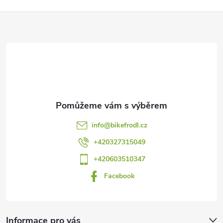
Z
á
p
a
t
info
@
bikefrodl.cz
í
+420327315049
+420603510347
Facebook
Informace pro vás