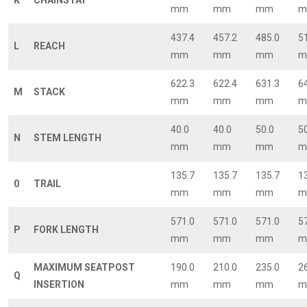
mm
mm
mm
m
437.4
457.2
485.0
5
L
REACH
mm
mm
mm
m
622.3
622.4
631.3
6
M
STACK
mm
mm
mm
m
40.0
40.0
50.0
5
N
STEM LENGTH
mm
mm
mm
m
135.7
135.7
135.7
1
0
TRAIL
mm
mm
mm
m
571.0
571.0
571.0
5
P
FORK LENGTH
mm
mm
mm
m
MAXIMUM SEATPOST
190.0
210.0
235.0
2
Q
INSERTION
mm
mm
mm
m