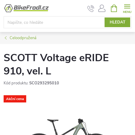
Přejít
NÁKUPNÍ
KOŠÍK
na
obsah
HLEDAT
Celoodpružená
SCOTT Voltage eRIDE
910, vel. L
Kód produktu:
SCO293295010
Akční cena