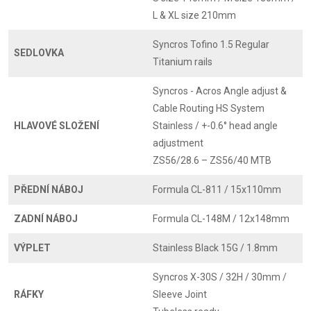
L & XL size 210mm
Syncros Tofino 1.5 Regular
SEDLOVKA
Titanium rails
Syncros - Acros Angle adjust &
Cable Routing HS System
HLAVOVÉ SLOŽENÍ
Stainless / +-0.6° head angle
adjustment
ZS56/28.6 – ZS56/40 MTB
PŘEDNÍ NÁBOJ
Formula CL-811 / 15x110mm
ZADNÍ NÁBOJ
Formula CL-148M / 12x148mm
VÝPLET
Stainless Black 15G / 1.8mm
Syncros X-30S / 32H / 30mm /
RÁFKY
Sleeve Joint