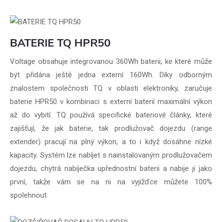
BATERIE TQ HPR50
Voltage obsahuje integrovanou 360Wh baterii, ke které může
být přidána ještě jedna externí 160Wh. Díky odborným
znalostem společnosti TQ v oblasti elektroniky, zaručuje
baterie HPR50 v kombinaci s externí baterií maximální výkon
až do vybití. TQ používá specifické bateriové články, které
zajišťují, že jak baterie, tak prodlužovač dojezdu (range
extender) pracují na plný výkon, a to i když dosáhne nízké
kapacity. Systém lze nabíjet s nainstalovaným prodlužovačem
dojezdu, chytrá nabíječka upřednostní baterii a nabije ji jako
první, takže vám se na ni na vyjížďce můžete 100%
spolehnout.