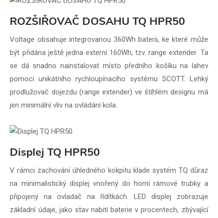
ROZŠIŘOVAČ DOSAHU TQ HPR50
Voltage obsahuje integrovanou 360Wh baterii, ke které může
být přidána ještě jedna externí 160Wh, tzv. range extender. Ta
se dá snadno nainstalovat místo předního košíku na lahev
pomocí unikátního rychloupínacího systému SCOTT. Lehký
prodlužovač dojezdu (range extender) ve štíhlém designu má
jen minimální vliv na ovládání kola.
Displej TQ HPR50
V rámci zachování úhledného kokpitu klade systém TQ důraz
na minimalistický displej vnořený do horní rámové trubky a
připojený na ovladač na řídítkách. LED displej zobrazuje
základní údaje, jako stav nabití baterie v procentech, zbývající