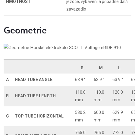
HMOTNOST
jezdce, vybavení a případné další
zavazadlo
Geometrie
S
M
L
A
HEAD TUBE ANGLE
63.9 °
63.9 °
63.9 °
63
110.0
110.0
120.0
1
B
HEAD TUBE LENGTH
mm
mm
mm
m
580.2
600.0
629.9
6
C
TOP TUBE HORIZONTAL
mm
mm
mm
m
765.0
765.0
772.0
7