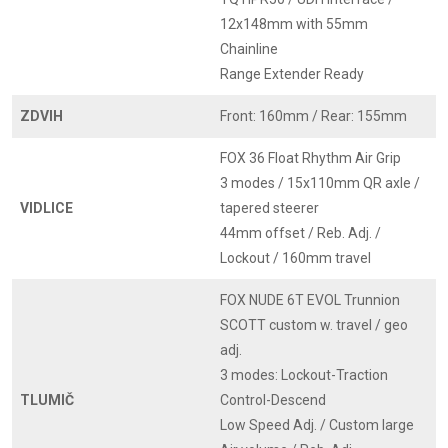
12x148mm with 55mm
Chainline
Range Extender Ready
ZDVIH
Front: 160mm / Rear: 155mm
FOX 36 Float Rhythm Air Grip
3 modes / 15x110mm QR axle /
VIDLICE
tapered steerer
44mm offset / Reb. Adj. /
Lockout / 160mm travel
FOX NUDE 6T EVOL Trunnion
SCOTT custom w. travel / geo
adj.
3 modes: Lockout-Traction
TLUMIČ
Control-Descend
Low Speed Adj. / Custom large