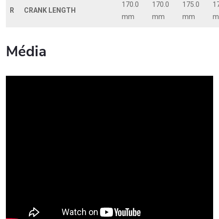
170.0
170.0
175.0
1
R
CRANK LENGTH
mm
mm
mm
m
Média