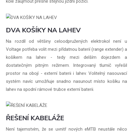
kole zaujmout přesně stejnou jízdní pozici.
DVA KOŠÍKY NA LAHEV
Na rozdíl od většiny celoodpružených elektrokol není u
Voltage potřeba volit mezi přídatnou baterií (range extender) a
košíkem na lahev - tedy mezi delším dojezdem a
dostatečným pitným režimem. Integrovaný tlumič vyřešil
prostor na obojí - externí baterii i lahev. Volitelný nasouvací
systém navíc umožňuje snadno nasunout místo košíku na
lahev na spodní rámové trubce externí baterii.
ŘEŠENÍ KABELÁŽE
Není tajemstvím, že se uvnitř nových eMTB neustále něco