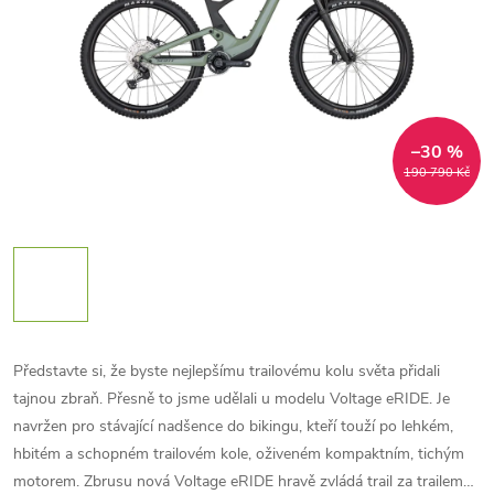
–30 %
190 790 Kč
Představte si, že byste nejlepšímu trailovému kolu světa přidali
tajnou zbraň. Přesně to jsme udělali u modelu Voltage eRIDE. Je
navržen pro stávající nadšence do bikingu, kteří touží po lehkém,
hbitém a schopném trailovém kole, oživeném kompaktním, tichým
motorem. Zbrusu nová Voltage eRIDE hravě zvládá trail za trailem…