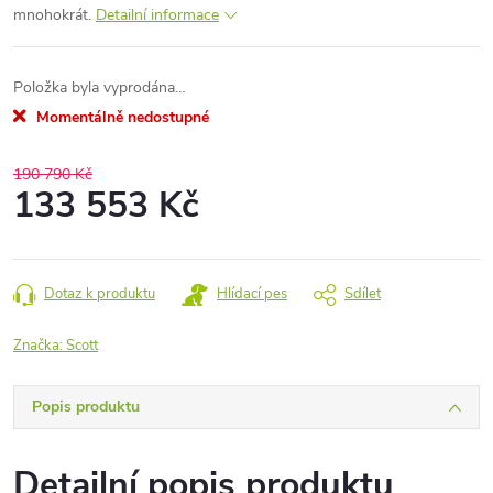
mnohokrát.
Detailní informace
Položka byla vyprodána…
Momentálně nedostupné
190 790 Kč
133 553 Kč
Měrná
cena:
Dotaz k produktu
Hlídací pes
Sdílet
Značka:
Scott
Popis produktu
Detailní popis produktu