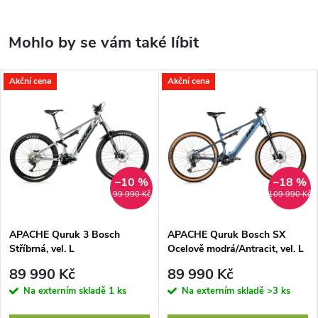
Akční cena
Akční cena
–10 %
–18 %
99 990 Kč
109 990 Kč
APACHE Quruk 3 Bosch
APACHE Quruk Bosch SX
Stříbrná, vel. L
Ocelově modrá/Antracit, vel. L
89 990 Kč
89 990 Kč
Na externím skladě
1 ks
Na externím skladě
>3 ks