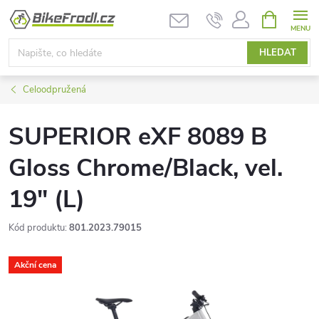
Přejít
NÁKUPNÍ
KOŠÍK
na
obsah
HLEDAT
Celoodpružená
SUPERIOR eXF 8089 B
Gloss Chrome/Black, vel.
19" (L)
Kód produktu:
801.2023.79015
Akční cena