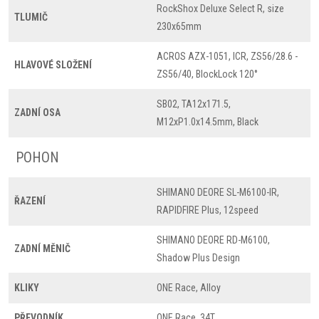
RockShox Deluxe Select R, size
TLUMIČ
230x65mm
ACROS AZX-1051, ICR, ZS56/28.6 -
HLAVOVÉ SLOŽENÍ
ZS56/40, BlockLock 120°
SB02, TA12x171.5,
ZADNÍ OSA
M12xP1.0x14.5mm, Black
POHON
SHIMANO DEORE SL-M6100-IR,
ŘAZENÍ
RAPIDFIRE Plus, 12speed
SHIMANO DEORE RD-M6100,
ZADNÍ MĚNIČ
Shadow Plus Design
KLIKY
ONE Race, Alloy
PŘEVODNÍK
ONE Race, 34T