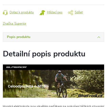
cena:
Dotaz k produktu
Hlídací pes
Sdílet
Značka:
Superior
Popis produktu
Detailní popis produktu
Horská elektrokola jsou skvělým parťákem na pokoření těžkých stoupání