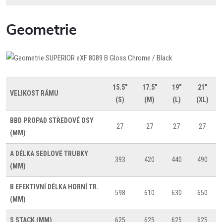
Geometrie
15.5"
17.5"
19"
21"
VELIKOST RÁMU
(S)
(M)
(L)
(XL)
BBD
PROPAD STŘEDOVÉ OSY
27
27
27
27
(MM)
A
DÉLKA SEDLOVÉ TRUBKY
393
420
440
490
(MM)
B
EFEKTIVNÍ DÉLKA HORNÍ TR.
598
610
630
650
(MM)
S
STACK (MM)
625
625
625
625