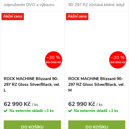
odpružením DVO a výbavou
90-297 RZ zůstává klidné, když
doladěnou pro celodenní
trail zdivočí, díky Enduro
Akční cena
Akční cena
zábavu na trailu. Díky vlastnímu
Advanced Geometry a
vývoji...
odpružení...
–30 %
–30 %
89 990 Kč
89 990 Kč
ROCK MACHINE Blizzard 90-
ROCK MACHINE Blizzard 90-
297 RZ Gloss Silver/Black, vel.
297 RZ Gloss Silver/Black, vel.
L
M
62 990 Kč
62 990 Kč
/ ks
/ ks
Na externím skladě
>3 ks
Na externím skladě
>3 ks
DO KOŠÍKU
DO KOŠÍKU