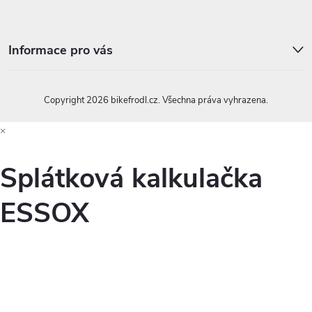
ý
p
Informace pro vás
i
s
Copyright 2026
bikefrodl.cz
. Všechna práva vyhrazena.
u
×
Splátková kalkulačka
ESSOX