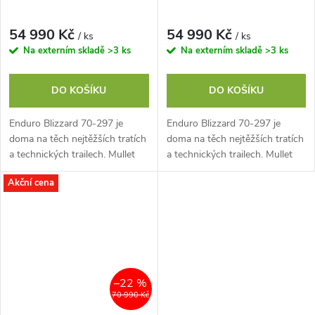
54 990 Kč
54 990 Kč
/ ks
/ ks
Na externím skladě
>3 ks
Na externím skladě
>3 ks
DO KOŠÍKU
DO KOŠÍKU
Enduro Blizzard 70-297 je
Enduro Blizzard 70-297 je
doma na těch nejtěžších tratích
doma na těch nejtěžších tratích
a technických trailech. Mullet
a technických trailech. Mullet
set up 29 a 27,5“, podvozek
set up 29 a 27,5“, podvozek
Akční cena
pružina/vzduch DVO se zdvihy
pružina/vzduch DVO se zdvihy
160...
160...
–22 %
70 990 Kč