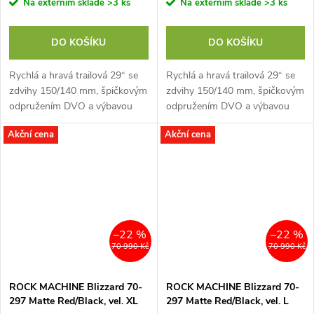
Na externím skladě
>3 ks
Na externím skladě
>3 ks
DO KOŠÍKU
DO KOŠÍKU
Rychlá a hravá trailová 29“ se
Rychlá a hravá trailová 29“ se
zdvihy 150/140 mm, špičkovým
zdvihy 150/140 mm, špičkovým
odpružením DVO a výbavou
odpružením DVO a výbavou
doladěnou pro celodenní
doladěnou pro celodenní
Akční cena
Akční cena
zábavu na trailu. Díky vlastnímu
zábavu na trailu. Díky vlastnímu
vývoji...
vývoji...
–22 %
–22 %
70 990 Kč
70 990 Kč
ROCK MACHINE Blizzard 70-
ROCK MACHINE Blizzard 70-
297 Matte Red/Black, vel. XL
297 Matte Red/Black, vel. L