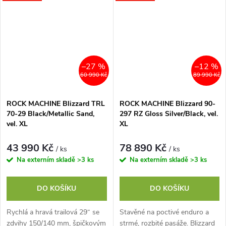
citlivém...
citlivém...
–27 %
–12 %
60 990 Kč
89 990 Kč
ROCK MACHINE Blizzard TRL
ROCK MACHINE Blizzard 90-
70-29 Black/Metallic Sand,
297 RZ Gloss Silver/Black, vel.
vel. XL
XL
43 990 Kč
78 890 Kč
/ ks
/ ks
Na externím skladě
>3 ks
Na externím skladě
>3 ks
DO KOŠÍKU
DO KOŠÍKU
Rychlá a hravá trailová 29“ se
Stavěné na poctivé enduro a
zdvihy 150/140 mm, špičkovým
strmé, rozbité pasáže. Blizzard