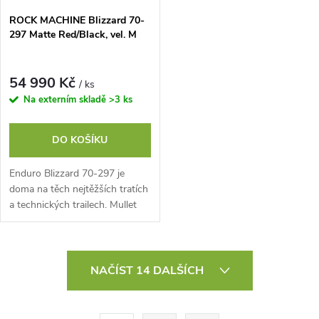
ROCK MACHINE Blizzard 70-
297 Matte Red/Black, vel. M
54 990 Kč
/ ks
Na externím skladě
>3 ks
DO KOŠÍKU
Enduro Blizzard 70-297 je
doma na těch nejtěžších tratích
a technických trailech. Mullet
set up 29 a 27,5“, podvozek
pružina/vzduch DVO se zdvihy
160...
O
NAČÍST 14 DALŠÍCH
v