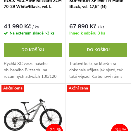
p
ROCK MACHINE Blizzard XCM
SUPERIOR XF 999 TR Matte
70-29 White/Black, vel. L
Black, vel. 17,5" (M)
p
r
r
41 990 Kč
67 890 Kč
/ ks
/ ks
o
Na externím skladě
>3 ks
Ihned k odběru
3 ks
o
d
DO KOŠÍKU
DO KOŠÍKU
d
u
Rychlá XC verze našeho
Trailové kolo, se kterým si
u
oblíbeného Blizzardu na
dokonale užijete jak sjezd, tak
k
rozumných zdvizích 130/120
také výjezd. Karbonový rám s
k
mm. Kolo, které jsme stavěli pro
čistým designem dopřeje
Akční cena
Akční cena
t
maximální univerzálnost: je
maximální tuhost a je vybaven
t
skvělé na trailu,...
chytrými...
ů
ů
–21 %
–34 %