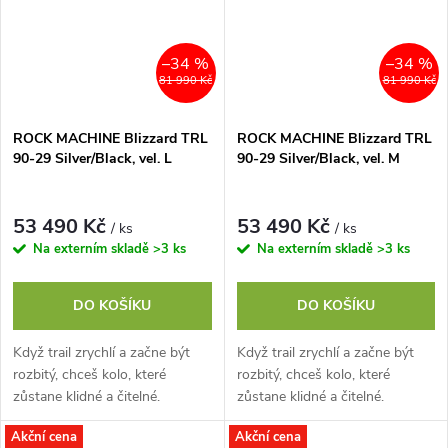
–34 %
–34 %
81 990 Kč
81 990 Kč
ROCK MACHINE Blizzard TRL
ROCK MACHINE Blizzard TRL
90-29 Silver/Black, vel. L
90-29 Silver/Black, vel. M
53 490 Kč
53 490 Kč
/ ks
/ ks
Na externím skladě
>3 ks
Na externím skladě
>3 ks
DO KOŠÍKU
DO KOŠÍKU
Když trail zrychlí a začne být
Když trail zrychlí a začne být
rozbitý, chceš kolo, které
rozbitý, chceš kolo, které
zůstane klidné a čitelné.
zůstane klidné a čitelné.
Blizzard TRL 90-29 stojí na
Blizzard TRL 90-29 stojí na
Akční cena
Akční cena
Trail Advanced Geometry a
Trail Advanced Geometry a