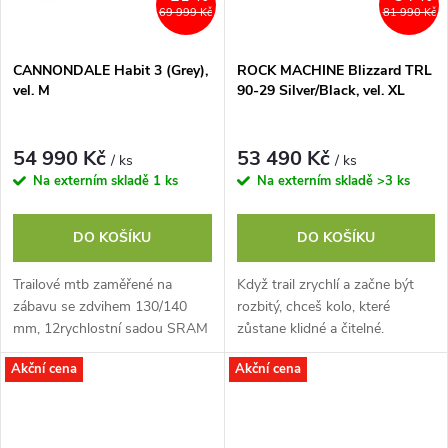
69 999 Kč
81 990 Kč
CANNONDALE Habit 3 (Grey),
ROCK MACHINE Blizzard TRL
vel. M
90-29 Silver/Black, vel. XL
54 990 Kč
53 490 Kč
/ ks
/ ks
Na externím skladě
1 ks
Na externím skladě
>3 ks
DO KOŠÍKU
DO KOŠÍKU
Trailové mtb zaměřené na
Když trail zrychlí a začne být
zábavu se zdvihem 130/140
rozbitý, chceš kolo, které
mm, 12rychlostní sadou SRAM
zůstane klidné a čitelné.
NX Eagle, 4pístkovými brzdami
Blizzard TRL 90-29 stojí na
Akční cena
Akční cena
G2 R a vidlicí Pike Select
Trail Advanced Geometry a
citlivém...