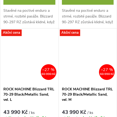
Stavěné na poctivé enduro a
Stavěné na poctivé enduro a
strmé, rozbité pasáže. Blizzard
strmé, rozbité pasáže. Blizzard
90-297 RZ zůstává klidné, když
90-297 RZ zůstává klidné, když
trail zdivočí, díky Enduro
trail zdivočí, díky Enduro
Akční cena
Akční cena
Advanced Geometry a
Advanced Geometry a
odpružení...
odpružení...
–27 %
–27 %
60 990 Kč
60 990 Kč
ROCK MACHINE Blizzard TRL
ROCK MACHINE Blizzard TRL
70-29 Black/Metallic Sand,
70-29 Black/Metallic Sand,
vel. L
vel. M
43 990 Kč
43 990 Kč
/ ks
/ ks