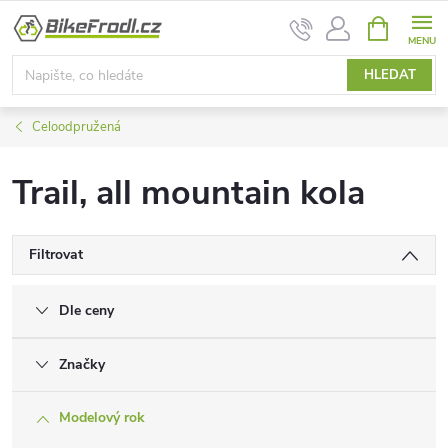
Přejít
NÁKUPNÍ
na
KOŠÍK
obsah
HLEDAT
Celoodpružená
Trail, all mountain kola
Filtrovat
Dle ceny
Značky
Modelový rok