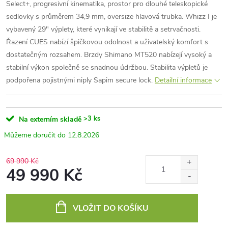
Select+, progresivní kinematika, prostor pro dlouhé teleskopické
sedlovky s průměrem 34,9 mm, oversize hlavová trubka. Whizz I je
vybavený 29" výplety, které vynikají ve stabilitě a setrvačnosti.
Řazení CUES nabízí špičkovou odolnost a uživatelský komfort s
dostatečným rozsahem. Brzdy Shimano MT520 nabízejí vysoký a
stabilní výkon společně se snadnou údržbou. Stabilita výpletů je
podpořena pojistnými niply Sapim secure lock.
Detailní informace
>3 ks
Na externím skladě
12.8.2026
69 990 Kč
49 990 Kč
Měrná
cena:
VLOŽIT DO KOŠÍKU