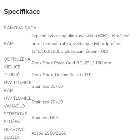
Specifikace
RÁMOVÁ SADA
Tepelně vytvrzená hliníková slitina 6061-T6, dělená
RÁM
horní rámová trubka, volitelný zdvih odpružení
(140/160/180), s plovoucím čepem, UDH
ODPRUŽENÁ
Rock Shox Psylo Gold RC, 29" / 150 mm
VIDLICE
TLUMIČ
Rock Shox, Deluxe Select+ RT
HW TLUMIČE
Stainless 20×10
RÁM
HW TLUMIČE
Stainless 20×10
VAHADLO
STŘEDOVÉ
Shimano BSA
SLOŽENÍ
HLAVOVÉ
Acros ZS56/ZS66
SLOŽENÍ