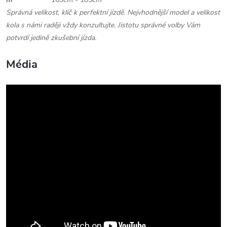
Správná velikost, klíč k perfektní jízdě. Nejvhodnější model a velikost
kola s námi raději vždy konzultujte. Jistotu správné volby Vám
potvrdí jedině zkušební jízda.
Média