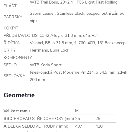
WTB Trail Boss, 29×2,4", TCS Light Fast Rolling
PLÁŠŤ
Sapim Leader, Stainless Black, bezpečnostní zámek
PAPRSKY
niplu
KOKPIT
PŘEDSTAVEC
TDS-C342 Alloy, o 31,8 mm, e45, +3°
ŘIDÍTKA
Velobel, BB, o 31,8 mm, š. 760, 40R, 13° Backsweep
GRIPY
Herrmans, Luna Lock
KOMPONENTY
SEDLO
WTB Koda Sport
teleskopická Post Moderne Pm214, o 34,9 mm, zdvih
SEDLOVKA
200 mm
Geometrie
Velikost rámu
M
L
BBD
PROPAD STŘEDOVÉ OSY (mm)
25
25
A
DÉLKA SEDLOVÉ TRUBKY (mm)
407
420