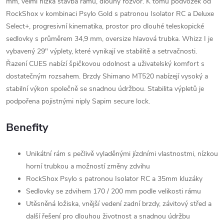
mm, velmi nízká stavba rámu, dlouhý rozvor. K tomu podvozek od
RockShox v kombinaci Psylo Gold s patronou Isolator RC a Deluxe
Select+, progresivní kinematika, prostor pro dlouhé teleskopické
sedlovky s průměrem 34,9 mm, oversize hlavová trubka. Whizz I je
vybavený 29" výplety, které vynikají ve stabilitě a setrvačnosti.
Řazení CUES nabízí špičkovou odolnost a uživatelský komfort s
dostatečným rozsahem. Brzdy Shimano MT520 nabízejí vysoký a
stabilní výkon společně se snadnou údržbou. Stabilita výpletů je
podpořena pojistnými niply Sapim secure lock.
Benefity
Unikátní rám s pečlivě vyladěnými jízdními vlastnostmi, nízkou
horní trubkou a možností změny zdvihu
RockShox Psylo s patronou Isolator RC a 35mm kluzáky
Sedlovky se zdvihem 170 / 200 mm podle velikosti rámu
Utěsněná ložiska, vnější vedení zadní brzdy, závitový střed a
další řešení pro dlouhou životnost a snadnou údržbu