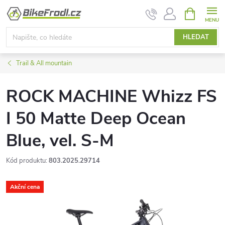
Přejít
NÁKUPNÍ
KOŠÍK
na
obsah
HLEDAT
Trail & All mountain
ROCK MACHINE Whizz FS
I 50 Matte Deep Ocean
Blue, vel. S-M
Kód produktu:
803.2025.29714
Akční cena