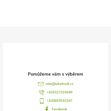
Z
á
p
a
t
info
@
bikefrodl.cz
í
+420327315049
+420603510347
Facebook