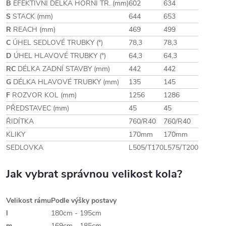
B
EFEKTIVNÍ DÉLKA HORNÍ TR. (mm)
602
634
S
STACK (mm)
644
653
R
REACH (mm)
469
499
C
ÚHEL SEDLOVÉ TRUBKY (°)
78,3
78,3
D
ÚHEL HLAVOVÉ TRUBKY (°)
64,3
64,3
RC
DÉLKA ZADNÍ STAVBY (mm)
442
442
G
DÉLKA HLAVOVÉ TRUBKY (mm)
135
145
F
ROZVOR KOL (mm)
1256
1286
PŘEDSTAVEC (mm)
45
45
ŘIDÍTKA
760/R40
760/R40
KLIKY
170mm
170mm
SEDLOVKA
L505/T170
L575/T200
Jak vybrat správnou velikost kola?
Velikost rámu
Podle výšky postavy
l
180cm - 195cm
m
169cm - 185cm