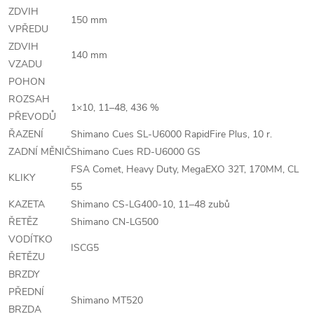
ZDVIH
150 mm
VPŘEDU
ZDVIH
140 mm
VZADU
POHON
ROZSAH
1×10, 11–48, 436 %
PŘEVODŮ
ŘAZENÍ
Shimano Cues SL-U6000 RapidFire Plus, 10 r.
ZADNÍ MĚNIČ
Shimano Cues RD-U6000 GS
FSA Comet, Heavy Duty, MegaEXO 32T, 170MM, CL
KLIKY
55
KAZETA
Shimano CS-LG400-10, 11–48 zubů
ŘETĚZ
Shimano CN-LG500
VODÍTKO
ISCG5
ŘETĚZU
BRZDY
PŘEDNÍ
Shimano MT520
BRZDA