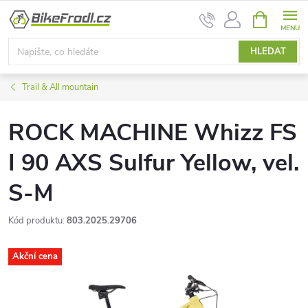
Přejít
NÁKUPNÍ
na
KOŠÍK
obsah
HLEDAT
Trail & All mountain
ROCK MACHINE Whizz FS
I 90 AXS Sulfur Yellow, vel.
S-M
Kód produktu:
803.2025.29706
Akční cena