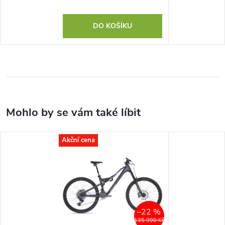
DO KOŠÍKU
Akční cena
–22 %
135 990 Kč