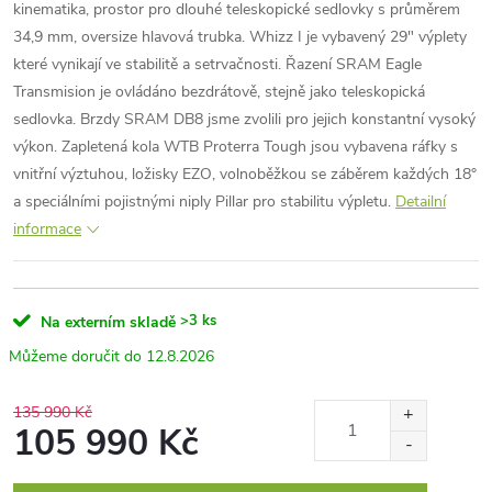
kinematika, prostor pro dlouhé teleskopické sedlovky s průměrem
34,9 mm, oversize hlavová trubka. Whizz I je vybavený 29" výplety
které vynikají ve stabilitě a setrvačnosti. Řazení SRAM Eagle
Transmision je ovládáno bezdrátově, stejně jako teleskopická
sedlovka. Brzdy SRAM DB8 jsme zvolili pro jejich konstantní vysoký
výkon. Zapletená kola WTB Proterra Tough jsou vybavena ráfky s
vnitřní výztuhou, ložisky EZO, volnoběžkou se záběrem každých 18°
a speciálními pojistnými niply Pillar pro stabilitu výpletu.
Detailní
informace
>3 ks
Na externím skladě
12.8.2026
135 990 Kč
105 990 Kč
Měrná