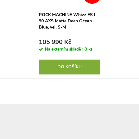
ROCK MACHINE Whizz FS I
90 AXS Matte Deep Ocean
Blue, vel. S-M
105 990 Kč
Na externím skladě
>3 ks
DO KOŠÍKU
Z
á