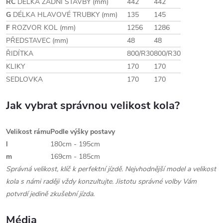
RC
DÉLKA ZADNÍ STAVBY (mm)
442
442
G
DÉLKA HLAVOVÉ TRUBKY (mm)
135
145
F
ROZVOR KOL (mm)
1256
1286
PŘEDSTAVEC (mm)
48
48
ŘIDÍTKA
800/R30
800/R30
KLIKY
170
170
SEDLOVKA
170
170
Jak vybrat správnou velikost kola?
Velikost rámu
Podle výšky postavy
l
180cm - 195cm
m
169cm - 185cm
Správná velikost, klíč k perfektní jízdě. Nejvhodnější model a velikost
kola s námi raději vždy konzultujte. Jistotu správné volby Vám
potvrdí jedině zkušební jízda.
Média