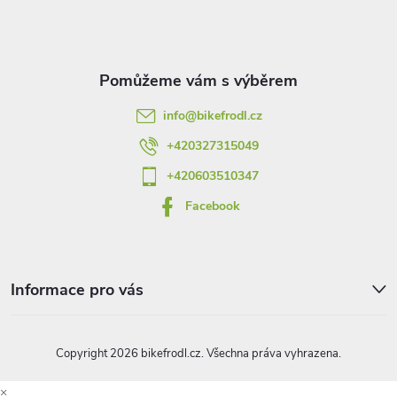
p
a
t
info
@
bikefrodl.cz
í
+420327315049
+420603510347
Facebook
Informace pro vás
Copyright 2026
bikefrodl.cz
. Všechna práva vyhrazena.
×