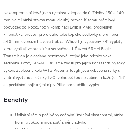
Nekompromisní když jde o rychlost z kopce dolů. Zdvihy 150 a 140
mm, velmi nízká stavba rámu, dlouhý rozvor. K tomu prémiový
podvozek od RockShox v kombinaci Lyrik a Vivid, progresivní
kinematika, prostor pro dlouhé teleskopické sedlovky s průměrem
34,9 mm, oversize hlavová trubka. Whizz I je vybavený 29" výplety
které vynikají ve stabilitě a setrvačnosti. Řazení SRAM Eagle
Transmision je ovládáno bezdrátově, stejně jako teleskopická
sedlovka. Brzdy SRAM DB8 jsme zvolili pro jejich konstantní vysoký
výkon. Zapletená kola WTB Proterra Tough jsou vybavena ráfky s
vnitřní výztuhou, ložisky EZO, volnoběžkou se záběrem každých 18°
a speciálními pojistnými niply Pillar pro stabilitu výpletu.
Benefity
Unikátní rám s pečlivě vyladěnými jízdními vlastnostmi, nízkou
horní trubkou a možností změny zdvihu