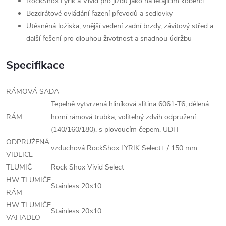
RockShox Lyrik a Vivid pro jízdu jako na létajícím koberci
Bezdrátové ovládání řazení převodů a sedlovky
Utěsněná ložiska, vnější vedení zadní brzdy, závitový střed a
další řešení pro dlouhou životnost a snadnou údržbu
Specifikace
RÁMOVÁ SADA
Tepelně vytvrzená hliníková slitina 6061-T6, dělená
RÁM
horní rámová trubka, volitelný zdvih odpružení
(140/160/180), s plovoucím čepem, UDH
ODPRUŽENÁ
vzduchová RockShox LYRIK Select+ / 150 mm
VIDLICE
TLUMIČ
Rock Shox Vivid Select
HW TLUMIČE
Stainless 20×10
RÁM
HW TLUMIČE
Stainless 20×10
VAHADLO