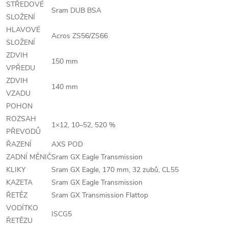
STŘEDOVÉ
Sram DUB BSA
SLOŽENÍ
HLAVOVÉ
Acros ZS56/ZS66
SLOŽENÍ
ZDVIH
150 mm
VPŘEDU
ZDVIH
140 mm
VZADU
POHON
ROZSAH
1×12, 10–52, 520 %
PŘEVODŮ
ŘAZENÍ
AXS POD
ZADNÍ MĚNIČ
Sram GX Eagle Transmission
KLIKY
Sram GX Eagle, 170 mm, 32 zubů, CL55
KAZETA
Sram GX Eagle Transmission
ŘETĚZ
Sram GX Transmission Flattop
VODÍTKO
ISCG5
ŘETĚZU