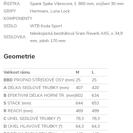
ŘIDÍTKA
Spank Spike Vibrocore, š. 800 mm, zvýšení 30 mm
GRIPY
Herrmans, Luna Lock
KOMPONENTY
SEDLO
WTB Koda Sport
teleskopická bezdrátová Sram Reverb AXS, o 34,9
SEDLOVKA
mm, zdvih 170 mm
Geometrie
Velikost rámu
M
L
BBD
PROPAD STŘEDOVÉ OSY (mm)
25
25
A
DÉLKA SEDLOVÉ TRUBKY (mm)
407
420
B
EFEKTIVNÍ DÉLKA HORNÍ TR. (mm)
602
634
S
STACK (mm)
644
653
R
REACH (mm)
469
499
C
ÚHEL SEDLOVÉ TRUBKY (°)
78,3
78,3
D
ÚHEL HLAVOVÉ TRUBKY (°)
64,3
64,3