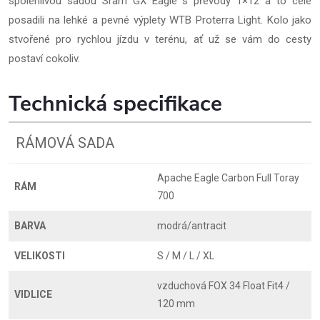
spolehlivou sadou Sram GX Eagle s převody 1×12 a to celé
posadili na lehké a pevné výplety WTB Proterra Light. Kolo jako
stvořené pro rychlou jízdu v terénu, ať už se vám do cesty
postaví cokoliv.
Technická specifikace
RÁMOVÁ SADA
Apache Eagle Carbon Full Toray
RÁM
700
BARVA
modrá/antracit
VELIKOSTI
S / M / L / XL
vzduchová FOX 34 Float Fit4 /
VIDLICE
120 mm