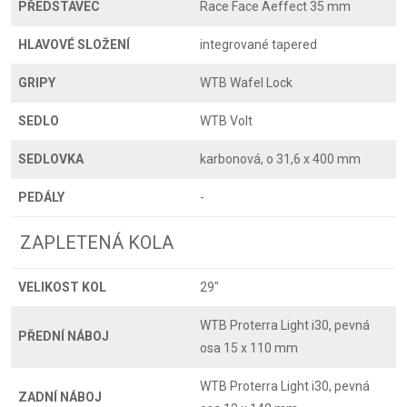
PŘEDSTAVEC
Race Face Aeffect 35 mm
HLAVOVÉ SLOŽENÍ
integrované tapered
GRIPY
WTB Wafel Lock
SEDLO
WTB Volt
SEDLOVKA
karbonová, o 31,6 x 400 mm
PEDÁLY
-
ZAPLETENÁ KOLA
VELIKOST KOL
29"
WTB Proterra Light i30, pevná
PŘEDNÍ NÁBOJ
osa 15 x 110 mm
WTB Proterra Light i30, pevná
ZADNÍ NÁBOJ