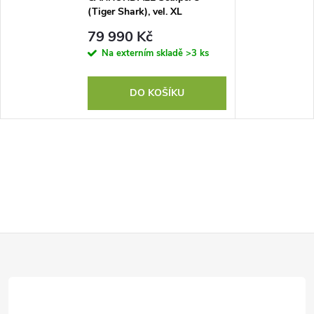
(Tiger Shark), vel. XL
79 990 Kč
Na externím skladě
>3 ks
DO KOŠÍKU
Z
á