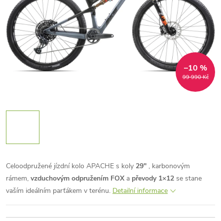
–10 %
99 990 Kč
Celoodpružené jízdní kolo APACHE s koly
29"
, karbonovým
rámem,
vzduchovým odpružením FOX
a
převody 1×12
se stane
vaším ideálním parťákem v terénu.
Detailní informace