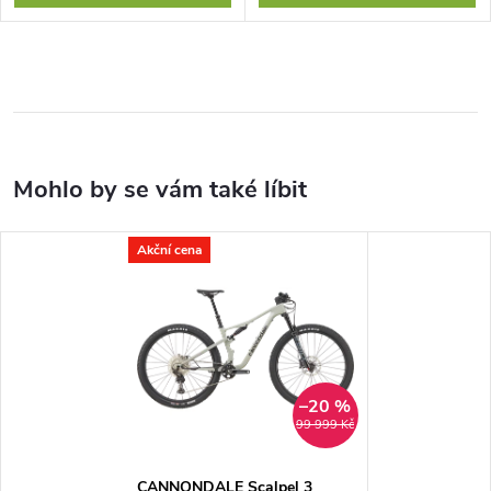
Akční cena
–20 %
99 999 Kč
CANNONDALE Scalpel 3