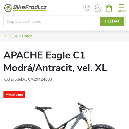
Přejít
NÁKUPNÍ
KOŠÍK
na
obsah
HLEDAT
XC & Maraton
APACHE Eagle C1
Modrá/Antracit, vel. XL
Kód produktu:
CM29424503
Akční cena