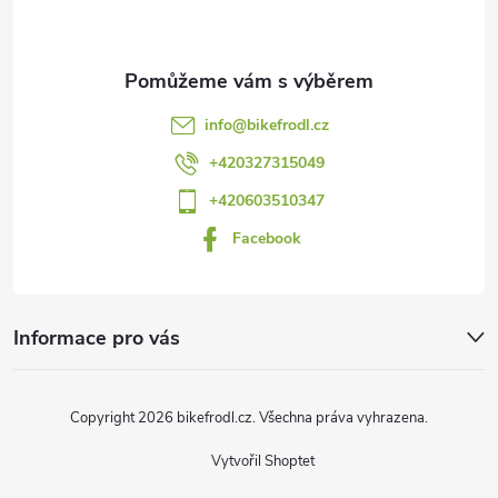
p
a
t
info
@
bikefrodl.cz
í
+420327315049
+420603510347
Facebook
Informace pro vás
Copyright 2026
bikefrodl.cz
. Všechna práva vyhrazena.
Vytvořil Shoptet