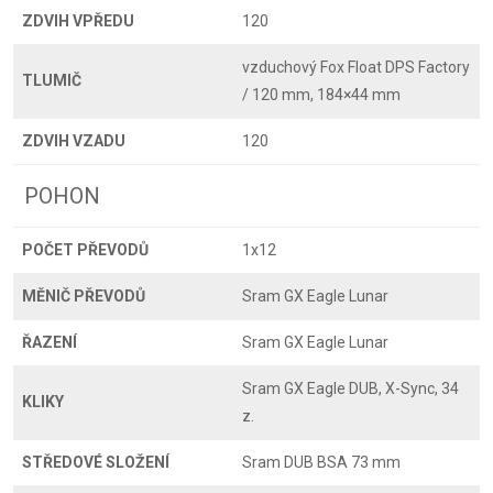
ZDVIH VPŘEDU
120
vzduchový Fox Float DPS Factory
TLUMIČ
/ 120 mm, 184×44 mm
ZDVIH VZADU
120
POHON
POČET PŘEVODŮ
1x12
MĚNIČ PŘEVODŮ
Sram GX Eagle Lunar
ŘAZENÍ
Sram GX Eagle Lunar
Sram GX Eagle DUB, X-Sync, 34
KLIKY
z.
STŘEDOVÉ SLOŽENÍ
Sram DUB BSA 73 mm