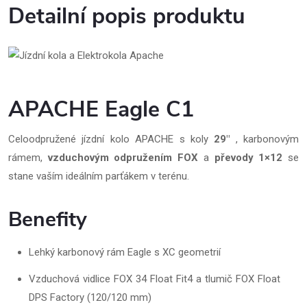
Detailní popis produktu
APACHE Eagle C1
Celoodpružené jízdní kolo APACHE s koly
29"
, karbonovým
rámem,
vzduchovým odpružením FOX
a
převody 1×12
se
stane vaším ideálním parťákem v terénu.
Benefity
Lehký karbonový rám Eagle s XC geometrií
Vzduchová vidlice FOX 34 Float Fit4 a tlumič FOX Float
DPS Factory (120/120 mm)