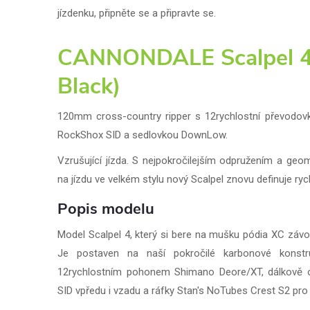
jízdenku, připněte se a připravte se.
CANNONDALE Scalpel 4
Black)
120mm cross-country ripper s 12rychlostní převodov
RockShox SID a sedlovkou DownLow.
Vzrušující jízda. S nejpokročilejším odpružením a geom
na jízdu ve velkém stylu nový Scalpel znovu definuje ry
Popis modelu
Model Scalpel 4, který si bere na mušku pódia XC závodů 
Je postaven na naší pokročilé karbonové konstr
12rychlostním pohonem Shimano Deore/XT, dálkově
SID vpředu i vzadu a ráfky Stan's NoTubes Crest S2 pro 