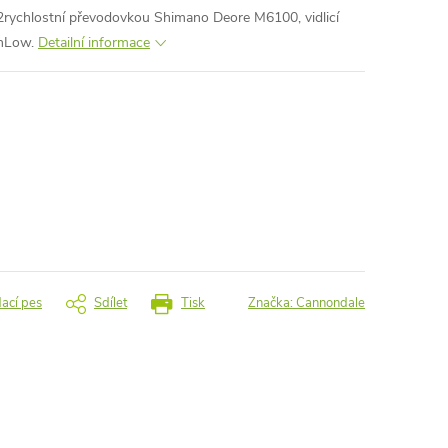
rychlostní převodovkou Shimano Deore M6100, vidlicí
nLow.
Detailní informace
dací pes
Sdílet
Tisk
Značka:
Cannondale