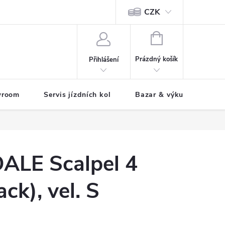
CZK
tody
NÁKUPNÍ
KOŠÍK
Prázdný košík
Přihlášení
wroom
Servis jízdních kol
Bazar & výkup jízdních 
LE Scalpel 4
ck), vel. S