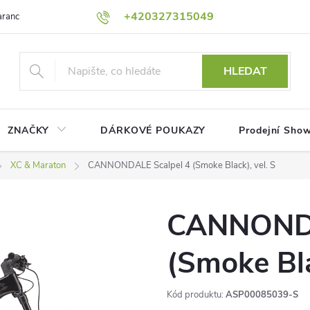
+420327315049
rance nejnižší ceny!
Podmínky ochrany osobních údajů
Platební me
HLEDAT
ZNAČKY
DÁRKOVÉ POUKAZY
Prodejní Sho
XC & Maraton
CANNONDALE Scalpel 4 (Smoke Black), vel. S
CANNONDA
(Smoke Bla
Kód produktu:
ASP00085039-S