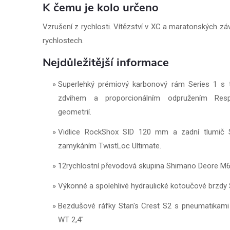
K čemu je kolo určeno
Vzrušení z rychlosti. Vítězství v XC a maratonských záv
rychlostech.
Nejdůležitější informace
Superlehký prémiový karbonový rám Series 1 s t
zdvihem a proporcionálním odpružením Res
geometrií.
Vidlice RockShox SID 120 mm a zadní tlumič 
zamykáním TwistLoc Ultimate.
12rychlostní převodová skupina Shimano Deore M6
Výkonné a spolehlivé hydraulické kotoučové brzd
Bezdušové ráfky Stan's Crest S2 s pneumatikam
WT 2,4"