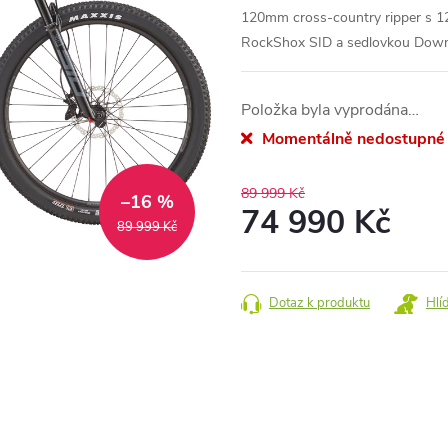
120mm cross-country ripper s 12
RockShox SID a sedlovkou Dow
Položka byla vyprodána…
Momentálně nedostupné
89 999 Kč
–16 %
74 990 Kč
89 999 Kč
Měrná
cena:
Dotaz k produktu
Hlí