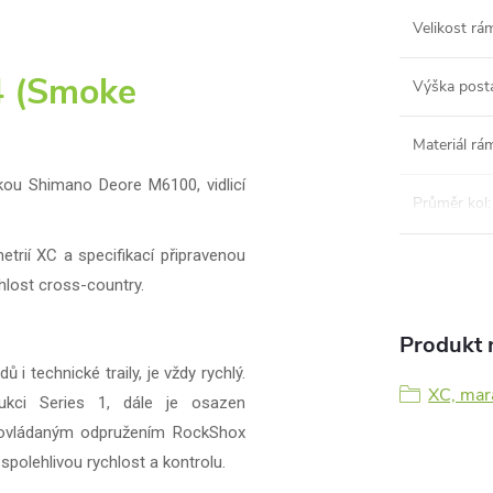
Velikost rá
 (Smoke
Výška post
Materiál rá
kou Shimano Deore M6100, vidlicí
Průměr kol
:
etrií XC a specifikací připravenou
chlost cross-country.
Produkt n
i technické traily, je vždy rychlý.
XC, mar
ukci Series 1, dále je osazen
 ovládaným odpružením RockShox
spolehlivou rychlost a kontrolu.