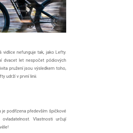
 vidlice nefunguje tak, jako Lefty.
ední dvacet let nespočet pódiových
ivita pružení jsou výsledkem toho,
 udrží v první linii.
u je podřízena především špičkové
ovladatelnost. Vlastnosti určují
věle!