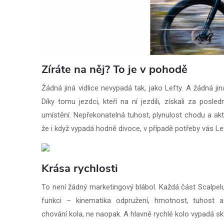
Zíráte na něj? To je v pohodě
Žádná jiná vidlice nevypadá tak, jako Lefty. A žádná jiná
Díky tomu jezdci, kteří na ní jezdili, získali za posl
umístění. Nepřekonatelná tuhost, plynulost chodu a akt
že i když vypadá hodně divoce, v případě potřeby vás Lefty
Krása rychlosti
To není žádný marketingový blábol. Každá část Scalpel
funkci – kinematika odpružení, hmotnost, tuhost a 
chování kola, ne naopak. A hlavně rychlé kolo vypadá sk