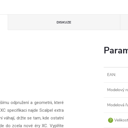
DISKUZE
Param
EAN
:
Modelový r
ejšímu odpružení a geometrii, které
Modelová ř
 XC specifikaci najde Scalpel extra
ní váhají, držte se tam, kde ostatní
?
Velikos
vede do zcela nové éry XC. Vyplňte