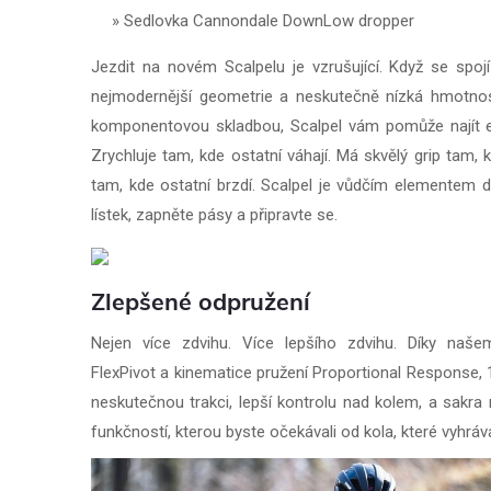
Sedlovka Cannondale DownLow dropper
Jezdit na novém Scalpelu je vzrušující. Když se spojí 
nejmodernější geometrie a neskutečně nízká hmotnos
komponentovou skladbou, Scalpel vám pomůže najít ext
Zrychluje tam, kde ostatní váhají. Má skvělý grip tam, 
tam, kde ostatní brzdí. Scalpel je vůdčím elementem 
lístek, zapněte pásy a připravte se.
Zlepšené odpružení
Nejen více zdvihu. Více lepšího zdvihu. Díky na
FlexPivot a kinematice pružení Proportional Response,
neskutečnou trakci, lepší kontrolu nad kolem, a sakra 
funkčností, kterou byste očekávali od kola, které vyhr