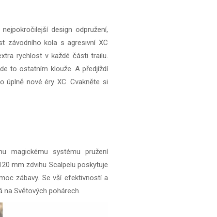
nejpokročilejší design odpružení,
t závodního kola s agresivní XC
ra rychlost v každé části trailu.
kde to ostatním klouže. A předjíždí
do úplně nové éry XC. Cvakněte si
šemu magickému systému pružení
 120 mm zdvihu Scalpelu poskytuje
moc zábavy. Se vší efektivností a
ává na Světových pohárech.