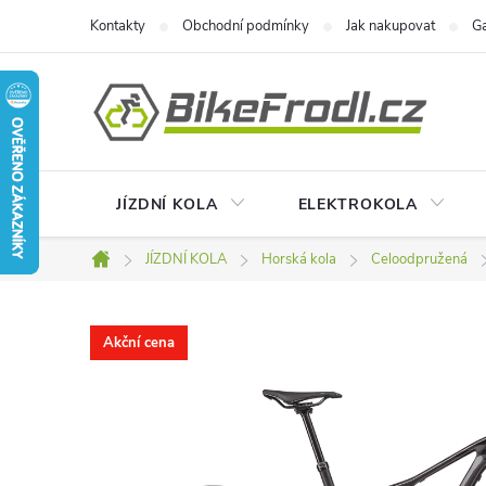
Přejít
Kontakty
Obchodní podmínky
Jak nakupovat
Ga
na
obsah
JÍZDNÍ KOLA
ELEKTROKOLA
JÍZDNÍ KOLA
Horská kola
Celoodpružená
Domů
Akční cena