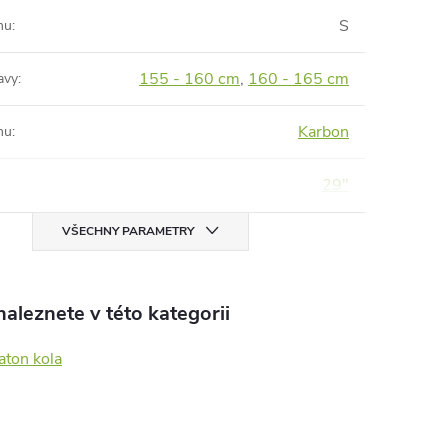
S
mu
:
155 - 160 cm
,
160 - 165 cm
avy
:
Karbon
mu
:
29"
VŠECHNY PARAMETRY
aleznete v této kategorii
aton kola