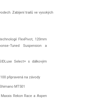
odech. Zabíjení trailů ve vysokých
echnologií FlexPivot, 120mm
ponse-Tuned Suspension a
SIDLuxe Select+ s dálkovým
100 připravená na závody
y Shimano MT501
i Maxxis Rekon Race a Aspen