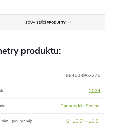
SOUVISEJÍCÍ PRODUKTY
etry produktu:
884603962275
2024
ok
:
Cannondale Scalpel
ada
:
S | 15,5" - 16,5"
t rámu (souhrnná)
: