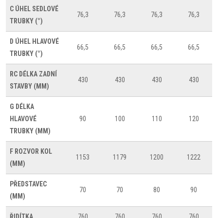
C
ÚHEL SEDLOVÉ
76,3
76,3
76,3
76,3
TRUBKY (°)
D
ÚHEL HLAVOVÉ
66,5
66,5
66,5
66,5
TRUBKY (°)
RC
DÉLKA ZADNÍ
430
430
430
430
STAVBY (MM)
G
DÉLKA
HLAVOVÉ
90
100
110
120
TRUBKY (MM)
F
ROZVOR KOL
1153
1179
1200
1222
(MM)
PŘEDSTAVEC
70
70
80
90
(MM)
ŘIDÍTKA
760
760
760
760