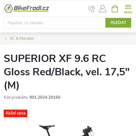
Přejít
NÁKUPNÍ
na
KOŠÍK
obsah
HLEDAT
XC & Maraton
SUPERIOR XF 9.6 RC
Gloss Red/Black, vel. 17,5"
(M)
Kód produktu:
801.2024.29160
Akční cena