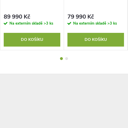
89 990 Kč
79 990 Kč
Na externím skladě
>3 ks
Na externím skladě
>3 ks
DO KOŠÍKU
DO KOŠÍKU
Z
á
p
a