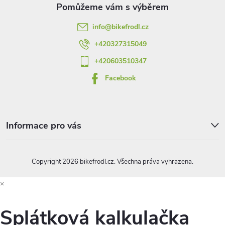
t
info
@
bikefrodl.cz
í
+420327315049
+420603510347
Facebook
Informace pro vás
Copyright 2026
bikefrodl.cz
. Všechna práva vyhrazena.
×
Splátková kalkulačka