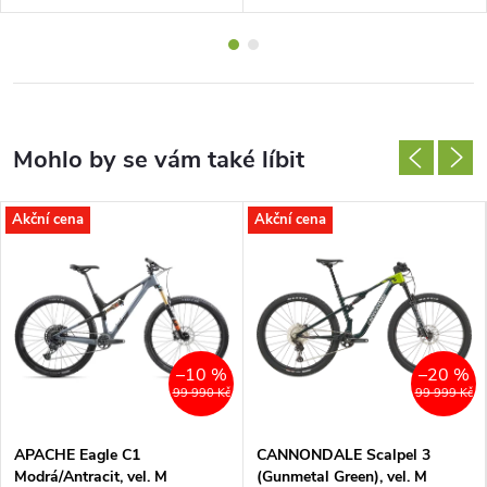
Akční cena
Akční cena
–10 %
–20 %
99 990 Kč
99 999 Kč
APACHE Eagle C1
CANNONDALE Scalpel 3
Modrá/Antracit, vel. M
(Gunmetal Green), vel. M