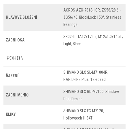
ACROS AZX-781S, ICR, ZS56/28.6 -
HLAVOVÉ SLOŽENÍ
ZS56/40, BlockLock 150°, Stainless
Bearings
SB02-LT, TA12x175.5, M12x1,0x14.5L,
ZADNÍ OSA
Light, Black
POHON
SHIMANO SLX SL-M7100-IR,
ŘAZENÍ
RAPIDFIRE Plus, 12-speed
SHIMANO SLX RD-M7100, Shadow
ZADNÍ MĚNIČ
Plus Design
SHIMANO SLX FC-M7120,
KLIKY
Hollowtech II, 34T