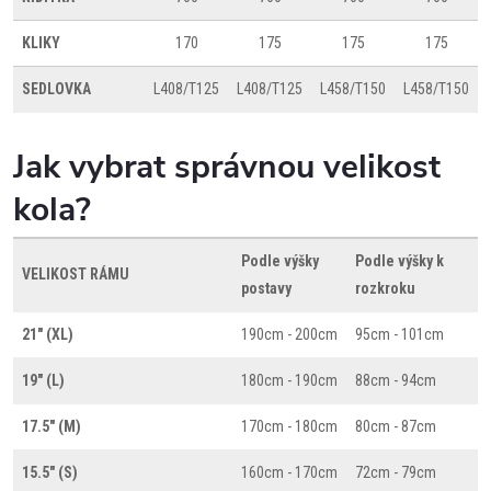
KLIKY
170
175
175
175
SEDLOVKA
L408/T125
L408/T125
L458/T150
L458/T150
Jak vybrat správnou velikost
kola?
Podle výšky
Podle výšky k
VELIKOST RÁMU
postavy
rozkroku
21" (XL)
190cm - 200cm
95cm - 101cm
19" (L)
180cm - 190cm
88cm - 94cm
17.5" (M)
170cm - 180cm
80cm - 87cm
15.5" (S)
160cm - 170cm
72cm - 79cm