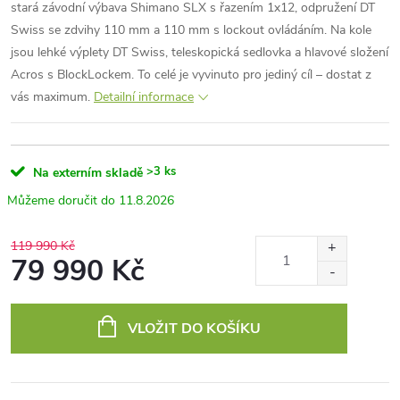
stará závodní výbava Shimano SLX s řazením 1x12, odpružení DT
Swiss se zdvihy 110 mm a 110 mm s lockout ovládáním. Na kole
jsou lehké výplety DT Swiss, teleskopická sedlovka a hlavové složení
Acros s BlockLockem. To celé je vyvinuto pro jediný cíl – dostat z
vás maximum.
Detailní informace
>3 ks
Na externím skladě
11.8.2026
119 990 Kč
79 990 Kč
Měrná
cena:
VLOŽIT DO KOŠÍKU