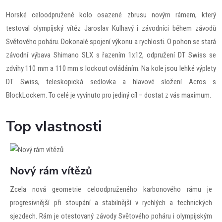
Horské celoodpružené kolo osazené zbrusu novým rámem, který
testoval olympijský vítěz Jaroslav Kulhavý i závodníci během závodů
Světového poháru. Dokonalé spojení výkonu a rychlosti. O pohon se stará
závodní výbava Shimano SLX s řazením 1x12, odpružení DT Swiss se
zdvihy 110 mm a 110 mm s lockout ovládáním. Na kole jsou lehké výplety
DT Swiss, teleskopická sedlovka a hlavové složení Acros s
BlockLockem. To celé je vyvinuto pro jediný cíl – dostat z vás maximum.
Top vlastnosti
Nový rám vítězů
Zcela nová geometrie celoodpruženého karbonového rámu je
progresivnější při stoupání a stabilnější v rychlých a technických
sjezdech. Rám je otestovaný závody Světového poháru i olympijským