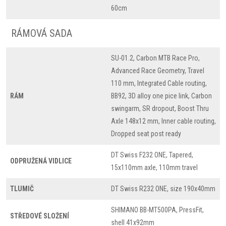
60cm
RÁMOVÁ SADA
SU-01.2, Carbon MTB Race Pro,
Advanced Race Geometry, Travel
110 mm, Integrated Cable routing,
RÁM
BB92, 3D alloy one pice link, Carbon
swingarm, SR dropout, Boost Thru
Axle 148x12 mm, Inner cable routing,
Dropped seat post ready
DT Swiss F232 ONE, Tapered,
ODPRUŽENÁ VIDLICE
15x110mm axle, 110mm travel
TLUMIČ
DT Swiss R232 ONE, size 190x40mm
SHIMANO BB-MT500PA, PressFit,
STŘEDOVÉ SLOŽENÍ
shell 41x92mm