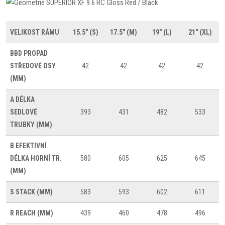
VELIKOST RÁMU
15.5" (S)
17.5" (M)
19" (L)
21" (XL)
BBD
PROPAD
STŘEDOVÉ OSY
42
42
42
42
(MM)
A
DÉLKA
SEDLOVÉ
393
431
482
533
TRUBKY (MM)
B
EFEKTIVNÍ
DÉLKA HORNÍ TR.
580
605
625
645
(MM)
S
STACK (MM)
583
593
602
611
R
REACH (MM)
439
460
478
496