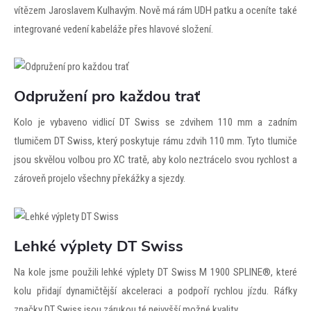
vítězem Jaroslavem Kulhavým. Nově má rám UDH patku a oceníte také
integrované vedení kabeláže přes hlavové složení.
Odpružení pro každou trať
Kolo je vybaveno vidlicí DT Swiss se zdvihem 110 mm a zadním
tlumičem DT Swiss, který poskytuje rámu zdvih 110 mm. Tyto tlumiče
jsou skvělou volbou pro XC tratě, aby kolo neztrácelo svou rychlost a
zároveň projelo všechny překážky a sjezdy.
Lehké výplety DT Swiss
Na kole jsme použili lehké výplety DT Swiss M 1900 SPLINE®, které
kolu přidají dynamičtější akceleraci a podpoří rychlou jízdu. Ráfky
značky DT Swiss jsou zárukou té nejvyšší možné kvality.