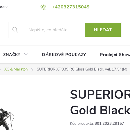
+420327315049
rance nejnižší ceny!
Podmínky ochrany osobních údajů
Platební me
HLEDAT
ZNAČKY
DÁRKOVÉ POUKAZY
Prodejní Sho
XC & Maraton
SUPERIOR XF 939 RC Gloss Gold Black, vel. 17,5" (M)
SUPERIOR 
Gold Black,
Kód produktu:
801.2023.29157