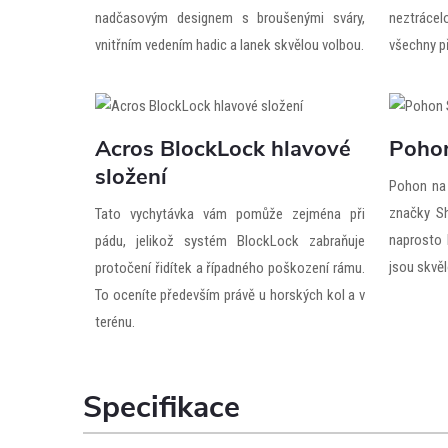
nadčasovým designem s broušenými sváry,
neztrácel
vnitřním vedením hadic a lanek skvělou volbou.
všechny p
Acros BlockLock hlavové
Poho
složení
Pohon na 
značky S
Tato vychytávka vám pomůže zejména při
naprosto
pádu, jelikož systém BlockLock zabraňuje
jsou skvěl
protočení řidítek a řípadného poškození rámu.
To oceníte především právě u horských kol a v
terénu.
Specifikace