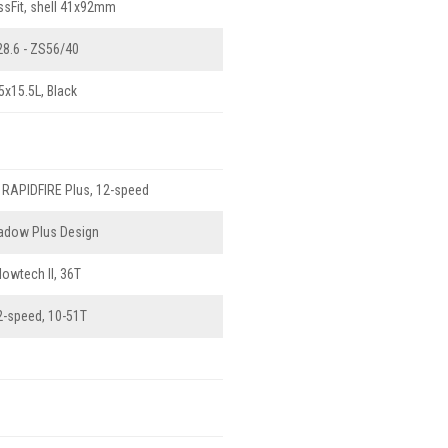
sFit, shell 41x92mm
8.6 - ZS56/40
x15.5L, Black
RAPIDFIRE Plus, 12-speed
adow Plus Design
owtech II, 36T
-speed, 10-51T