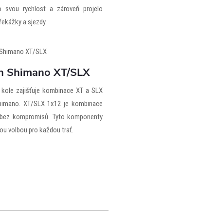
o svou rychlost a zároveň projelo
řekážky a sjezdy.
n Shimano XT/SLX
kole zajišťuje kombinace XT a SLX
himano. XT/SLX 1x12 je kombinace
 bez kompromisů. Tyto komponenty
ou volbou pro každou trať.