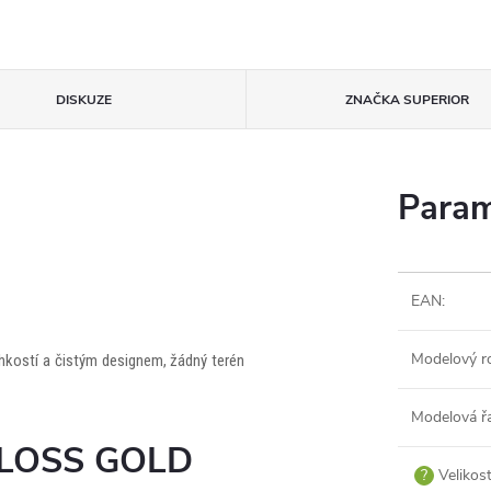
DISKUZE
ZNAČKA
SUPERIOR
Param
EAN
:
Modelový r
ehkostí a čistým designem, žádný terén
Modelová ř
GLOSS GOLD
?
Velikos