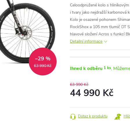
Celoodpružené kolo s hliníkovým 
i tvary jako nejdražší karbonová 
Kolo je osazené pohonem Shimano
RockShox a 105 mm tlumič DT Swi
hlavové složení Acros s funkcí Bl
Detailní informace
–29 %
63 990 Kč
Ihned k odběru
1 ks
63 990 Kč
44 990 Kč
Měrná
cena:
Dotaz k produktu
Hlí