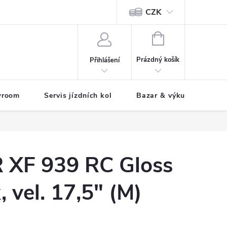
CZK
tody
NÁKUPNÍ
KOŠÍK
Prázdný košík
Přihlášení
wroom
Servis jízdních kol
Bazar & výkup jízdních 
XF 939 RC Gloss
 vel. 17,5" (M)