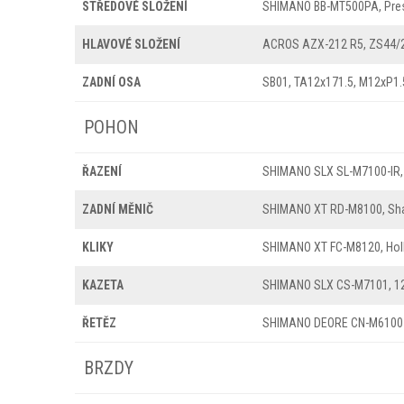
STŘEDOVÉ SLOŽENÍ
SHIMANO BB-MT500PA, Pres
HLAVOVÉ SLOŽENÍ
ACROS AZX-212 R5, ZS44/2
ZADNÍ OSA
SB01, TA12x171.5, M12xP1.5
POHON
ŘAZENÍ
SHIMANO SLX SL-M7100-IR, 
ZADNÍ MĚNIČ
SHIMANO XT RD-M8100, Sh
KLIKY
SHIMANO XT FC-M8120, Holl
KAZETA
SHIMANO SLX CS-M7101, 12
ŘETĚZ
SHIMANO DEORE CN-M6100
BRZDY