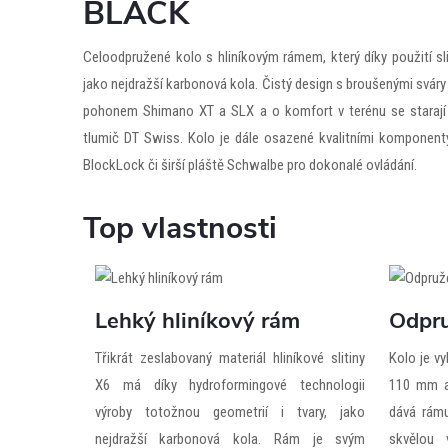
BLACK
Celoodpružené kolo s hliníkovým rámem, který díky použití sl
jako nejdražší karbonová kola. Čistý design s broušenými sváry
pohonem Shimano XT a SLX a o komfort v terénu se staraj
tlumič DT Swiss. Kolo je dále osazené kvalitními komponent
BlockLock či širší pláště Schwalbe pro dokonalé ovládání.
Top vlastnosti
Lehký hliníkový rám
Odpru
Třikrát zeslabovaný materiál hliníkové slitiny
Kolo je v
X6 má díky hydroformingové technologii
110 mm a
výroby totožnou geometrií i tvary, jako
dává rám
nejdražší karbonová kola. Rám je svým
skvělou 