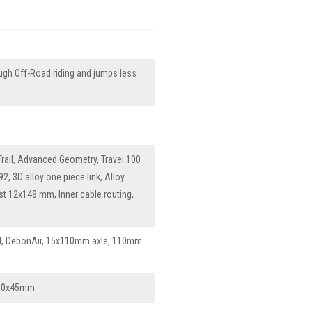
ugh Off-Road riding and jumps less
 Trail, Advanced Geometry, Travel 100
, 3D alloy one piece link, Alloy
t 12x148 mm, Inner cable routing,
d, DebonAir, 15x110mm axle, 110mm
190x45mm