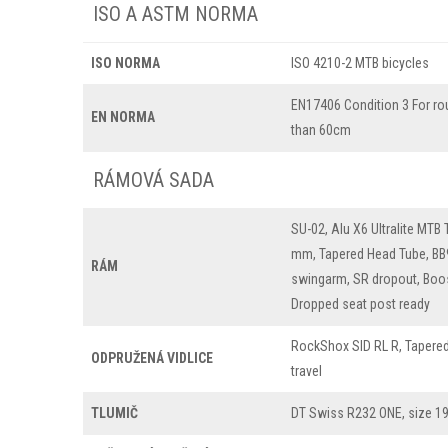
ISO A ASTM NORMA
ISO NORMA
ISO 4210-2 MTB bicycles
EN17406 Condition 3 For ro
EN NORMA
than 60cm
RÁMOVÁ SADA
SU-02, Alu X6 Ultralite MTB
mm, Tapered Head Tube, BB92
RÁM
swingarm, SR dropout, Boos
Dropped seat post ready
RockShox SID RL R, Tapere
ODPRUŽENÁ VIDLICE
travel
TLUMIČ
DT Swiss R232 ONE, size 