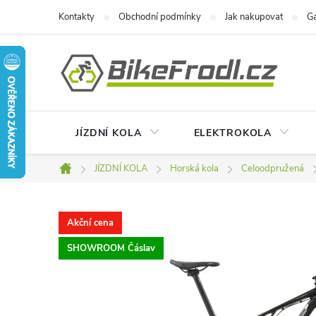
Přejít
Kontakty
Obchodní podmínky
Jak nakupovat
Ga
na
obsah
JÍZDNÍ KOLA
ELEKTROKOLA
JÍZDNÍ KOLA
Horská kola
Celoodpružená
Domů
Akční cena
SHOWROOM Čáslav