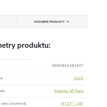
PODOBNÉ PRODUKTY
etry produktu:
8592842183437
2023
ok
:
Superior XF Race
ada
:
M | 17" - 18"
t rámu (souhrnná)
: