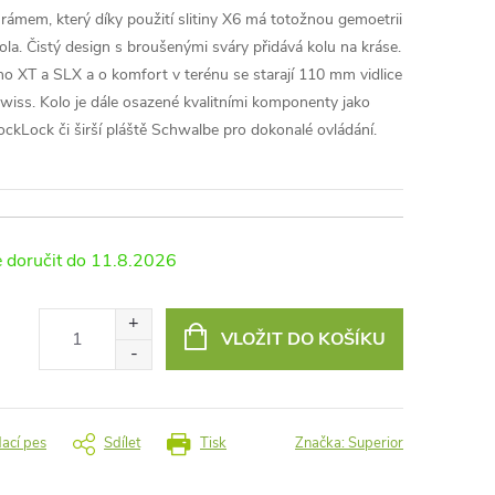
rámem, který díky použití slitiny X6 má totožnou gemoetrii
kola. Čistý design s broušenými sváry přidává kolu na kráse.
 XT a SLX a o komfort v terénu se starají 110 mm vidlice
ss. Kolo je dále osazené kvalitními komponenty jako
ockLock či širší pláště Schwalbe pro dokonalé ovládání.
11.8.2026
VLOŽIT DO KOŠÍKU
dací pes
Sdílet
Tisk
Značka:
Superior