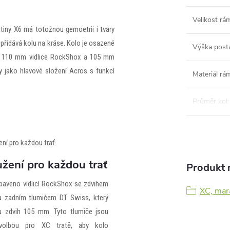
Velikost rá
itiny X6 má totožnou gemoetrii i tvary
 přidává kolu na kráse. Kolo je osazené
Výška post
í 110 mm vidlice RockShox a 105 mm
y jako hlavové složení Acros s funkcí
Materiál rá
Průměr kol
:
žení pro každou trať
Produkt n
ybaveno vidlicí RockShox se zdvihem
XC, mar
 zadním tlumičem DT Swiss, který
u zdvih 105 mm. Tyto tlumiče jsou
volbou pro XC tratě, aby kolo