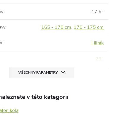
17,5"
mu
:
165 - 170 cm
,
170 - 175 cm
avy
:
Hliník
mu
:
29"
VŠECHNY PARAMETRY
aleznete v této kategorii
aton kola