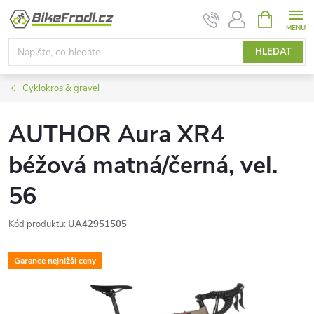
Přejít
NÁKUPNÍ
KOŠÍK
na
obsah
HLEDAT
Cyklokros & gravel
AUTHOR Aura XR4
béžová matná/černá, vel.
56
Kód produktu:
UA42951505
Garance nejnižší ceny