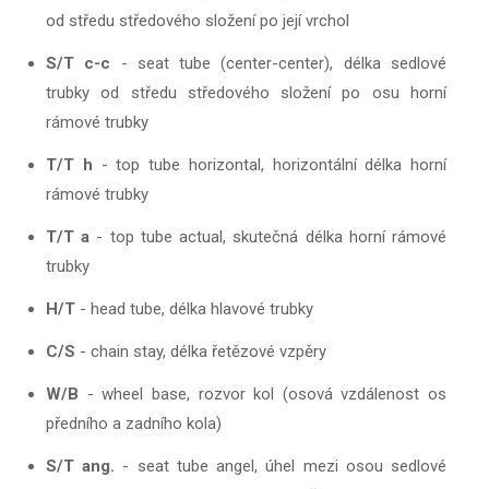
od středu středového složení po její vrchol
S/T c-c
- seat tube (center-center), délka sedlové
trubky od středu středového složení po osu horní
rámové trubky
T/T h
- top tube horizontal, horizontální délka horní
rámové trubky
T/T a
- top tube actual, skutečná délka horní rámové
trubky
H/T
- head tube, délka hlavové trubky
C/S
- chain stay, délka řetězové vzpěry
W/B
- wheel base, rozvor kol (osová vzdálenost os
předního a zadního kola)
S/T ang.
- seat tube angel, úhel mezi osou sedlové