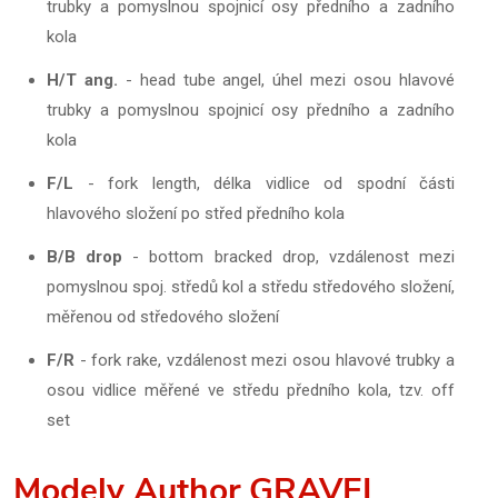
trubky a pomyslnou spojnicí osy předního a zadního
kola
H/T ang.
- head tube angel, úhel mezi osou hlavové
trubky a pomyslnou spojnicí osy předního a zadního
kola
F/L
- fork length, délka vidlice od spodní části
hlavového složení po střed předního kola
B/B drop
- bottom bracked drop, vzdálenost mezi
pomyslnou spoj. středů kol a středu středového složení,
měřenou od středového složení
F/R
- fork rake, vzdálenost mezi osou hlavové trubky a
osou vidlice měřené ve středu předního kola, tzv. off
set
Modely Author GRAVEL