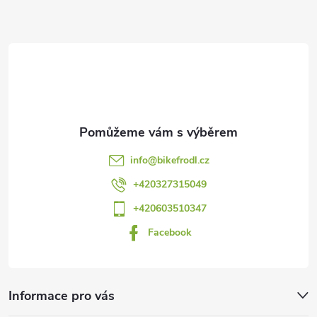
Z
á
p
a
t
info
@
bikefrodl.cz
í
+420327315049
+420603510347
Facebook
Informace pro vás