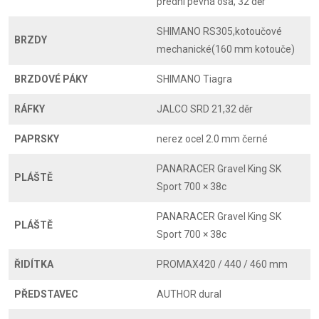
přední pevná osa, 32 děr
SHIMANO RS305,kotoučové
BRZDY
mechanické(160 mm kotouče)
BRZDOVÉ PÁKY
SHIMANO Tiagra
RÁFKY
JALCO SRD 21,32 děr
PAPRSKY
nerez ocel 2.0 mm černé
PANARACER Gravel King SK
PLÁŠTĚ
Sport 700 × 38c
PANARACER Gravel King SK
PLÁŠTĚ
Sport 700 × 38c
ŘIDÍTKA
PROMAX420 / 440 / 460 mm
PŘEDSTAVEC
AUTHOR dural