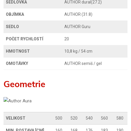
SEDLOVKA
AUTHOR dural(27.2)
OBJÍMKA
AUTHOR (31.8)
SEDLO
AUTHOR Guru
POČET RYCHLOSTÍ
20
HMOTNOST
10,8 kg / 54 cm
OMOTÁVKY
AUTHOR semiš / gel
Geometrie
VELIKOST
500
520
540
560
580
MIN. POSTAVA [CM]
160
168
176
183
190