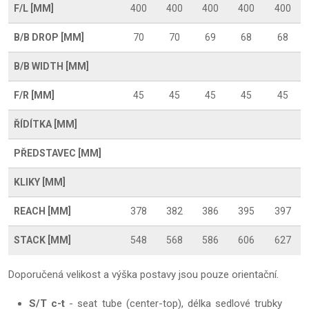
F/L [MM]
400
400
400
400
400
B/B DROP [MM]
70
70
69
68
68
B/B WIDTH [MM]
F/R [MM]
45
45
45
45
45
ŘÍDÍTKA [MM]
PŘEDSTAVEC [MM]
KLIKY [MM]
REACH [MM]
378
382
386
395
397
STACK [MM]
548
568
586
606
627
Doporučená velikost a výška postavy jsou pouze orientační.
S/T c-t
- seat tube (center-top), délka sedlové trubky