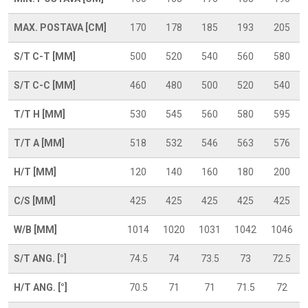
MAX. POSTAVA [CM]
170
178
185
193
205
S/T C-T [MM]
500
520
540
560
580
S/T C-C [MM]
460
480
500
520
540
T/T H [MM]
530
545
560
580
595
T/T A [MM]
518
532
546
563
576
H/T [MM]
120
140
160
180
200
C/S [MM]
425
425
425
425
425
W/B [MM]
1014
1020
1031
1042
1046
S/T ANG. [°]
74.5
74
73.5
73
72.5
H/T ANG. [°]
70.5
71
71
71.5
72