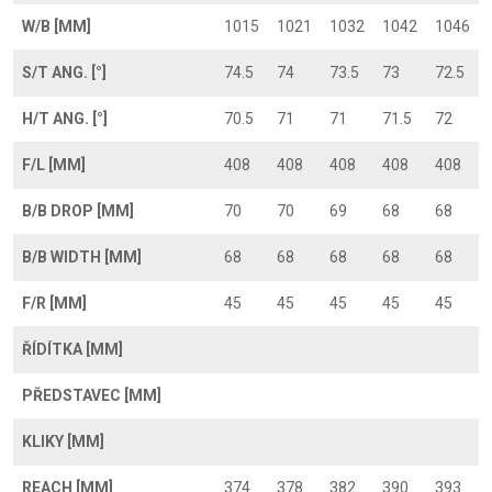
W/B [MM]
1015
1021
1032
1042
1046
S/T ANG. [°]
74.5
74
73.5
73
72.5
H/T ANG. [°]
70.5
71
71
71.5
72
F/L [MM]
408
408
408
408
408
B/B DROP [MM]
70
70
69
68
68
B/B WIDTH [MM]
68
68
68
68
68
F/R [MM]
45
45
45
45
45
ŘÍDÍTKA [MM]
PŘEDSTAVEC [MM]
KLIKY [MM]
REACH [MM]
374
378
382
390
393