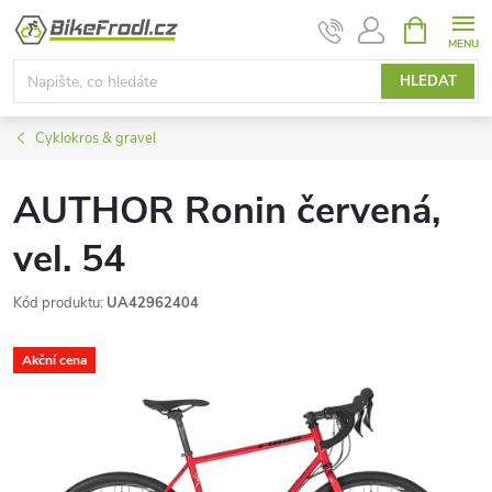
Přejít
NÁKUPNÍ
KOŠÍK
na
obsah
HLEDAT
Cyklokros & gravel
AUTHOR Ronin červená,
vel. 54
Kód produktu:
UA42962404
Akční cena