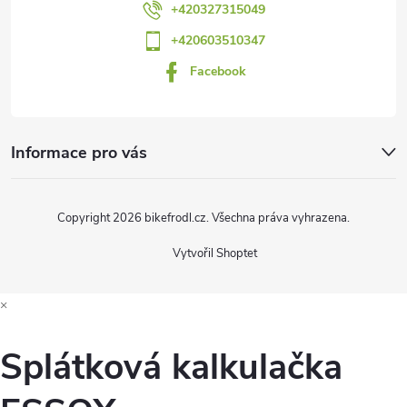
í
+420327315049
+420603510347
Facebook
Informace pro vás
Copyright 2026
bikefrodl.cz
. Všechna práva vyhrazena.
Vytvořil Shoptet
×
Splátková kalkulačka