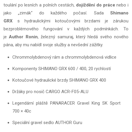
toulání po lesních a polních cestách,
dojíždění do práce
nebo i
jako „zimák“ do každého počasí. Sada
Shimano
GRX
s hydraulickými kotoučovými brzdami je zárukou
bezproblémového fungování v každých podmínkách. To
je
Author Ronin
, železný samuraj, který hledá svého nového
pána, aby mu nabídl svoje služby a nevšední zážitky.
Chrommolybdenový rám a chrommolybdenová vidlice
Komponenty SHIMANO GRX 600 / 400, 20 rychlostí
Kotoučové hydraulické brzdy SHIMANO GRX 400
Držáky pro nosič CARGO ACR-F05-ALU
Legendární pláště PANARACER Gravel King SK Sport
700 × 40c
Speciální gravel sedlo AUTHOR Guru