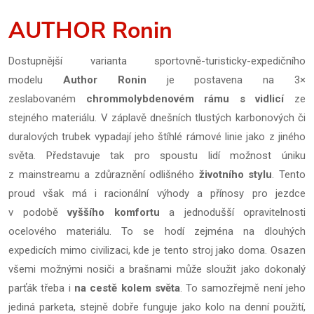
AUTHOR Ronin
Dostupnější varianta sportovně-turisticky-expedičního
modelu
Author Ronin
je postavena na 3×
zeslabovaném
chrommolybdenovém rámu
s vidlicí
ze
stejného materiálu. V záplavě dnešních tlustých karbonových či
duralových trubek vypadají jeho štíhlé rámové linie jako z jiného
světa. Představuje tak pro spoustu lidí možnost úniku
z mainstreamu a zdůraznění odlišného
životního stylu
. Tento
proud však má i racionální výhody a přínosy pro jezdce
v podobě
vyššího komfortu
a jednodušší opravitelnosti
ocelového materiálu. To se hodí zejména na dlouhých
expedicích mimo civilizaci, kde je tento stroj jako doma. Osazen
všemi možnými nosiči a brašnami může sloužit jako dokonalý
parťák třeba i
na cestě kolem světa
. To samozřejmě není jeho
jediná parketa, stejně dobře funguje jako kolo na denní použití,