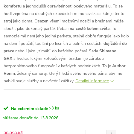
komfortu
a jednodušší opravitelnosti ocelového materiálu. To se
hodí zejména na dlouhých expedicích mimo civilizaci, kde je tento
stroj jako doma. Osazen všemi možnými nosiči a brašnami může
sloužit jako dokonalý parťák třeba i
na cestě kolem světa
. To
samozřejmě není jeho jediná parketa, stejně dobře funguje jako kolo
na denní použití, toulání po lesních a polních cestách,
dojíždění do
práce
nebo i jako „zimák“ do každého počasí. Sada
Shimano
GRX
s hydraulickými kotoučovými brzdami je zárukou
bezproblémového fungování v každých podmínkách. To je
Author
Ronin
, železný samuraj, který hledá svého nového pána, aby mu
nabídl svoje služby a nevšední zážitky.
Detailní informace
>3 ks
Na externím skladě
13.8.2026
38 990 Kč