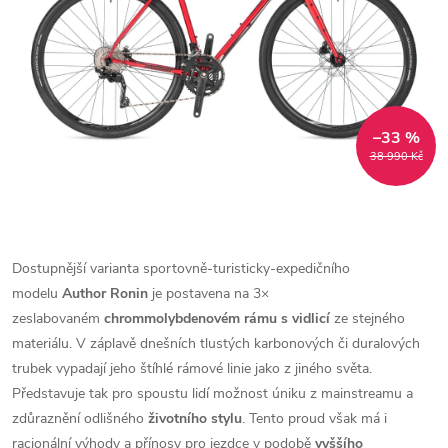
–33 %
38 990 Kč
Dostupnější varianta sportovně-turisticky-expedičního
modelu
Author Ronin
je postavena na 3×
zeslabovaném
chrommolybdenovém rámu
s vidlicí
ze stejného
materiálu. V záplavě dnešních tlustých karbonových či duralových
trubek vypadají jeho štíhlé rámové linie jako z jiného světa.
Představuje tak pro spoustu lidí možnost úniku z mainstreamu a
zdůraznění odlišného
životního stylu
. Tento proud však má i
racionální výhody a přínosy pro jezdce v podobě
vyššího