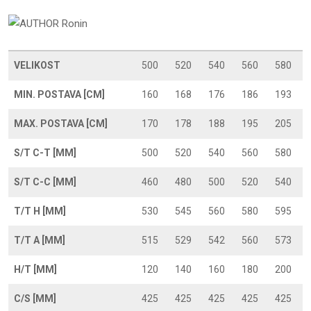
VELIKOST
500
520
540
560
580
MIN. POSTAVA [CM]
160
168
176
186
193
MAX. POSTAVA [CM]
170
178
188
195
205
S/T C-T [MM]
500
520
540
560
580
S/T C-C [MM]
460
480
500
520
540
T/T H [MM]
530
545
560
580
595
T/T A [MM]
515
529
542
560
573
H/T [MM]
120
140
160
180
200
C/S [MM]
425
425
425
425
425