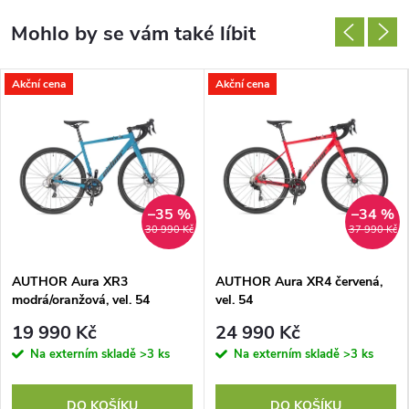
Akční cena
Akční cena
–35 %
–34 %
30 990 Kč
37 990 Kč
AUTHOR Aura XR3
AUTHOR Aura XR4 červená,
modrá/oranžová, vel. 54
vel. 54
19 990 Kč
24 990 Kč
Na externím skladě
>3 ks
Na externím skladě
>3 ks
DO KOŠÍKU
DO KOŠÍKU