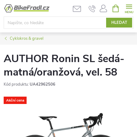
Přejít
NÁKUPNÍ
KOŠÍK
na
obsah
HLEDAT
Cyklokros & gravel
AUTHOR Ronin SL šedá-
matná/oranžová, vel. 58
Kód produktu:
UA42962506
Akční cena