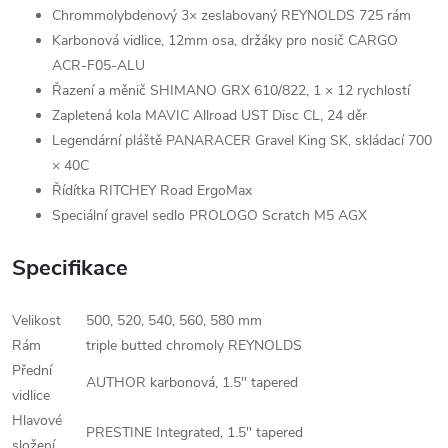
Chrommolybdenový 3× zeslabovaný REYNOLDS 725 rám
Karbonová vidlice, 12mm osa, držáky pro nosič CARGO
ACR-F05-ALU
Řazení a měnič SHIMANO GRX 610/822, 1 × 12 rychlostí
Zapletená kola MAVIC Allroad UST Disc CL, 24 děr
Legendární pláště PANARACER Gravel King SK, skládací 700
× 40C
Řídítka RITCHEY Road ErgoMax
Speciální gravel sedlo PROLOGO Scratch M5 AGX
Specifikace
Velikost
500, 520, 540, 560, 580 mm
Rám
triple butted chromoly REYNOLDS
Přední
AUTHOR karbonová, 1.5" tapered
vidlice
Hlavové
PRESTINE Integrated, 1.5" tapered
složení