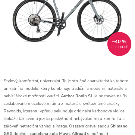
–40 %
63 990 Kč
Stylový, komfortní, univerzální. To je stručná charakteristika tohoto
unikátního modelu, který kombinuje tradiční a moderní materiály a
nabízí široké možnosti využití.
Author Ronin SL
je postaven na 3×
zeslabovaném ocelovém rámu z materiálu světoznámé značky
Reynolds, kterému vpředu sekunduje originální karbonová vidlice.
Dokáže tak svému jezdci poskytnout nebývalou míru komfortu a
zároveň netradiční vzhled a image. Osazení gravel sadou
Shimano
GRX
doplňují
zapletená kola Mavic Allroad
s možností