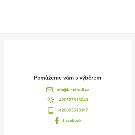
Z
á
p
a
info
@
bikefrodl.cz
t
+420327315049
+420603510347
í
Facebook