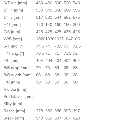
S/T c-c [mm]
460
480
500
520
540
T/T h [mm]
530
545
560
580
595
T/T a [mm]
517
530
544
562
575
H/T [mm]
120
140
160
180
200
C/S [mm]
425
425
425
425
425
W/B [mm]
1020
1026
1037
1047
1051
S/T ang. [°]
74.5
74
73.5
73
72.5
H/T ang. [°]
70.5
71
71
71.5
72
F/L [mm]
404
404
404
404
404
B/B drop [mm]
70
70
69
68
68
B/B width [mm]
68
68
68
68
68
F/R [mm]
50
50
50
50
50
Řídítka [mm]
Představec [mm]
Kliky [mm]
Reach [mm]
378
382
386
395
397
Stack [mm]
548
569
587
607
628