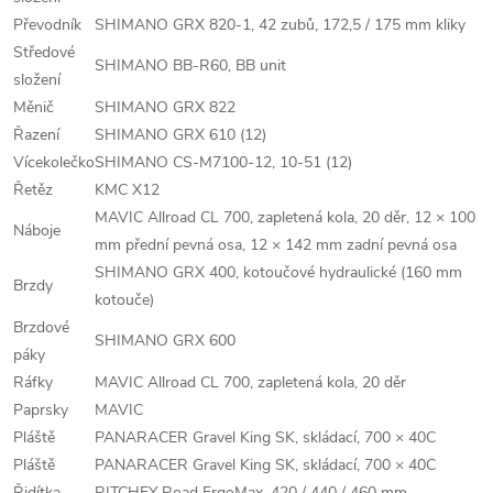
Převodník
SHIMANO GRX 820-1, 42 zubů, 172,5 / 175 mm kliky
Středové
SHIMANO BB-R60, BB unit
složení
Měnič
SHIMANO GRX 822
Řazení
SHIMANO GRX 610 (12)
Vícekolečko
SHIMANO CS-M7100-12, 10-51 (12)
Řetěz
KMC X12
MAVIC Allroad CL 700, zapletená kola, 20 děr, 12 × 100
Náboje
mm přední pevná osa, 12 × 142 mm zadní pevná osa
SHIMANO GRX 400, kotoučové hydraulické (160 mm
Brzdy
kotouče)
Brzdové
SHIMANO GRX 600
páky
Ráfky
MAVIC Allroad CL 700, zapletená kola, 20 děr
Paprsky
MAVIC
Pláště
PANARACER Gravel King SK, skládací, 700 × 40C
Pláště
PANARACER Gravel King SK, skládací, 700 × 40C
Řidítka
RITCHEY Road ErgoMax, 420 / 440 / 460 mm