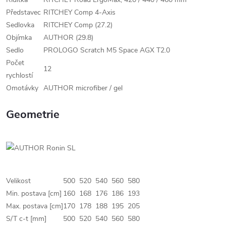
Představec
RITCHEY Comp 4-Axis
Sedlovka
RITCHEY Comp (27.2)
Objímka
AUTHOR (29.8)
Sedlo
PROLOGO Scratch M5 Space AGX T2.0
Počet
12
rychlostí
Omotávky
AUTHOR microfiber / gel
Geometrie
Velikost
500
520
540
560
580
Min. postava [cm]
160
168
176
186
193
Max. postava [cm]
170
178
188
195
205
S/T c-t [mm]
500
520
540
560
580