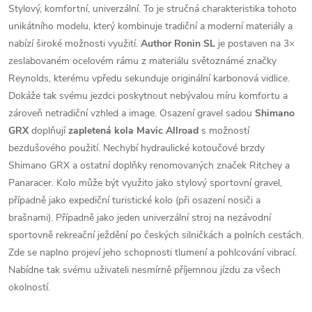
Stylový, komfortní, univerzální. To je stručná charakteristika tohoto
unikátního modelu, který kombinuje tradiční a moderní materiály a
nabízí široké možnosti využití.
Author Ronin SL
je postaven na 3×
zeslabovaném ocelovém rámu z materiálu světoznámé značky
Reynolds, kterému vpředu sekunduje originální karbonová vidlice.
Dokáže tak svému jezdci poskytnout nebývalou míru komfortu a
zároveň netradiční vzhled a image. Osazení gravel sadou
Shimano
GRX
doplňují
zapletená kola Mavic Allroad
s možností
bezdušového použití. Nechybí hydraulické kotoučové brzdy
Shimano GRX a ostatní doplňky renomovaných značek Ritchey a
Panaracer. Kolo může být využito jako stylový sportovní gravel,
případně jako expediční turistické kolo (při osazení nosiči a
brašnami). Případně jako jeden univerzální stroj na nezávodní
sportovně rekreační ježdění po českých silničkách a polních cestách.
Zde se naplno projeví jeho schopnosti tlumení a pohlcování vibrací.
Nabídne tak svému uživateli nesmírně příjemnou jízdu za všech
okolností.