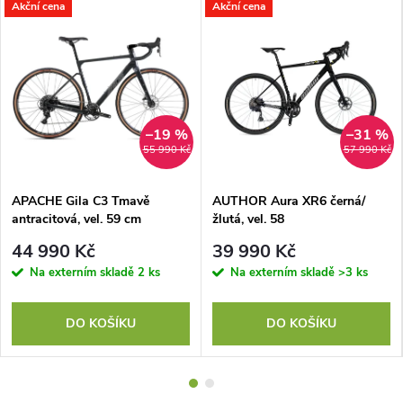
Akční cena
Akční cena
–19 %
–31 %
55 990 Kč
57 990 Kč
APACHE Gila C3 Tmavě
AUTHOR Aura XR6 černá/
antracitová, vel. 59 cm
žlutá, vel. 58
44 990 Kč
39 990 Kč
Na externím skladě
2 ks
Na externím skladě
>3 ks
DO KOŠÍKU
DO KOŠÍKU