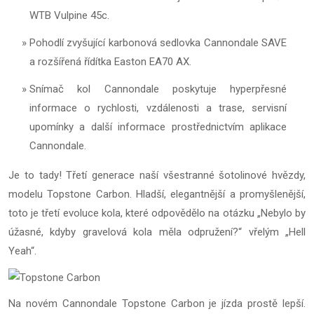
WTB Vulpine 45c.
Pohodlí zvyšující karbonová sedlovka Cannondale SAVE
a rozšířená řídítka Easton EA70 AX.
Snímač kol Cannondale poskytuje hyperpřesné
informace o rychlosti, vzdálenosti a trase, servisní
upomínky a další informace prostřednictvím aplikace
Cannondale.
Je to tady! Třetí generace naší všestranné šotolinové hvězdy,
modelu Topstone Carbon. Hladší, elegantnější a promyšlenější,
toto je třetí evoluce kola, které odpovědělo na otázku „Nebylo by
úžasné, kdyby gravelová kola měla odpružení?“ vřelým „Hell
Yeah“.
Na novém Cannondale Topstone Carbon je jízda prostě lepší.