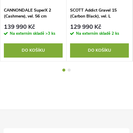
CANNONDALE SuperX 2
SCOTT Addict Gravel 15
(Cashmere), vel. 56 cm
(Carbon Black), vel. L
139 990 Kč
129 990 Kč
Na externím skladě
>3 ks
Na externím skladě
2 ks
DO KOŠÍKU
DO KOŠÍKU
Z
á