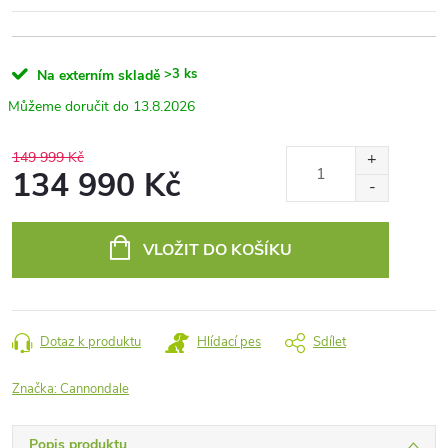
>3 ks
Na externím skladě
13.8.2026
149 999 Kč
134 990 Kč
Měrná
cena:
VLOŽIT DO KOŠÍKU
Dotaz k produktu
Hlídací pes
Sdílet
Značka:
Cannondale
Popis produktu