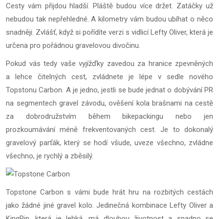
Cesty vám přijdou hladší. Pláště budou více držet. Zatáčky už
nebudou tak nepřehledné. A kilometry vám budou ubíhat o něco
snadněji. Zvlášť, když si pořídíte verzi s vidlicí Lefty Oliver, která je
určena pro pořádnou gravelovou divočinu.
Pokud vás tedy vaše vyjížďky zavedou za hranice zpevněných
a lehce čitelných cest, zvládnete je lépe v sedle nového
Topstonu Carbon. A je jedno, jestli se bude jednat o dobývání PR
na segmentech gravel závodu, ověšení kola brašnami na cestě
za dobrodružstvím během bikepackingu nebo jen
prozkoumávání méně frekventovaných cest. Je to dokonalý
gravelový parťák, který se hodí všude, uveze všechno, zvládne
všechno, je rychlý a zběsilý.
Topstone Carbon s vámi bude hrát hru na rozbitých cestách
jako žádné jiné gravel kolo. Jedinečná kombinace Lefty Oliver a
KingPin, která je lehká, má dlouhou životnost a snadno se