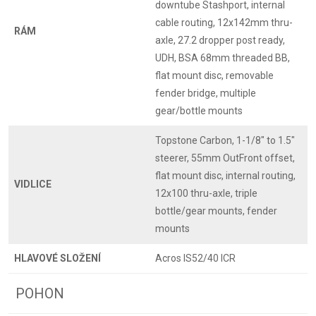
downtube Stashport, internal
cable routing, 12x142mm thru-
RÁM
axle, 27.2 dropper post ready,
UDH, BSA 68mm threaded BB,
flat mount disc, removable
fender bridge, multiple
gear/bottle mounts
Topstone Carbon, 1-1/8" to 1.5"
steerer, 55mm OutFront offset,
flat mount disc, internal routing,
VIDLICE
12x100 thru-axle, triple
bottle/gear mounts, fender
mounts
HLAVOVÉ SLOŽENÍ
Acros IS52/40 ICR
POHON