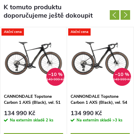
K tomuto produktu
doporučujeme ještě dokoupit
Akční cena
Akční cena
–10 %
–10 %
149 999 Kč
149 999 Kč
CANNONDALE Topstone
CANNONDALE Topstone
Carbon 1 AXS (Black), vel. 51
Carbon 1 AXS (Black), vel. 54
cm
cm
134 990 Kč
134 990 Kč
Na externím skladě
2 ks
Na externím skladě
>3 ks