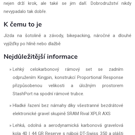
nejen drží krok, ale také se jim daří. Dobrodružství nikdy
nevypadalo tak dobře.
K čemu to je
Jízda na šotolině a závody, bikepacking, náročné a dlouhé
vyjížďky po hlíně nebo dlažbě
Nejdůležitější informace
Lehký celokarbonový rámový set se zadním
odpružením Kingpin, konstrukcí Proportional Response
přizpůsobenou velikosti a úložným prostorem
StashPort na spodní rámové trubce.
Hladké řazení bez námahy díky všestranné bezdrátové
elektronické gravel skupině SRAM Rival XPLR AXS
Lehká, odolná a aerodynamická karbonová gravelová
kola 40 I 44 GR Reserve s náboji DT-Swiss 350 a plášti