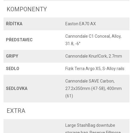
KOMPONENTY
ŘÍDÍTKA
Easton EA70 AX
Cannondale C1 Conceal, Alloy,
PŘEDSTAVEC
31.8, -6°
GRIPY
Cannondale KnurlCork, 2.7mm
SEDLO
Fizik Terra Argo X5, S-Alloy rails
Cannondale SAVE Carbon,
SEDLOVKA
27.2x350mm (47-58), 400mm
(61)
EXTRA
Large StashBag downtube
storage bag, Reserve Fillmore