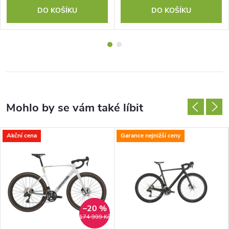
DO KOŠÍKU
DO KOŠÍKU
Akční cena
Garance nejnižší ceny
–20 %
174 999 Kč