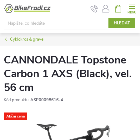
Přejít
NÁKUPNÍ
KOŠÍK
na
obsah
HLEDAT
Cyklokros & gravel
CANNONDALE Topstone
Carbon 1 AXS (Black), vel.
56 cm
Kód produktu:
ASP00098616-4
Akční cena