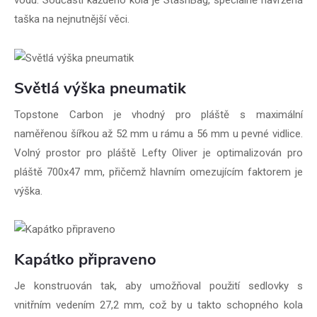
vodu. Součástí každého kola je StashBag, speciálně navržená
taška na nejnutnější věci.
Světlá výška pneumatik
Topstone Carbon je vhodný pro pláště s maximální
naměřenou šířkou až 52 mm u rámu a 56 mm u pevné vidlice.
Volný prostor pro pláště Lefty Oliver je optimalizován pro
pláště 700x47 mm, přičemž hlavním omezujícím faktorem je
výška.
Kapátko připraveno
Je konstruován tak, aby umožňoval použití sedlovky s
vnitřním vedením 27,2 mm, což by u takto schopného kola