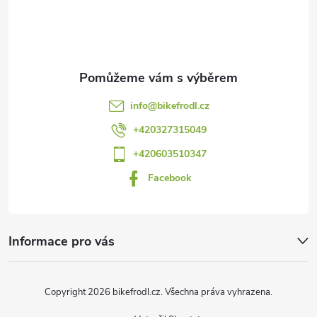
p
a
t
info
@
bikefrodl.cz
í
+420327315049
+420603510347
Facebook
Informace pro vás
Copyright 2026
bikefrodl.cz
. Všechna práva vyhrazena.