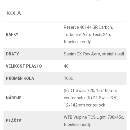
KOLA
Reserve 40 I 44 GR Carbon,
RÁFKY
Turbulent Aero Tech, 24h,
tubeless ready
DRÁTY
Sapim CX-Ray Aero, straight-pull
VELIKOST PLÁŠŤŮ
40
PRŮMĚR KOLA
700c
(F) DT Swiss 370, 12x100mm
NÁBOJE
centerlock / (R) DT Swiss 370,
12x142mm centerlock
WTB Vulpine TCS Light, 700x45c,
PLÁŠTĚ
tubeless ready