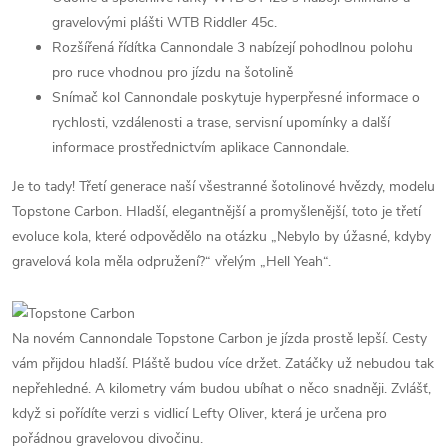
gravelovými plášti WTB Riddler 45c.
Rozšířená řídítka Cannondale 3 nabízejí pohodlnou polohu
pro ruce vhodnou pro jízdu na šotolině
Snímač kol Cannondale poskytuje hyperpřesné informace o
rychlosti, vzdálenosti a trase, servisní upomínky a další
informace prostřednictvím aplikace Cannondale.
Je to tady! Třetí generace naší všestranné šotolinové hvězdy, modelu
Topstone Carbon. Hladší, elegantnější a promyšlenější, toto je třetí
evoluce kola, které odpovědělo na otázku „Nebylo by úžasné, kdyby
gravelová kola měla odpružení?“ vřelým „Hell Yeah“.
Na novém Cannondale Topstone Carbon je jízda prostě lepší. Cesty
vám přijdou hladší. Pláště budou více držet. Zatáčky už nebudou tak
nepřehledné. A kilometry vám budou ubíhat o něco snadněji. Zvlášť,
když si pořídíte verzi s vidlicí Lefty Oliver, která je určena pro
pořádnou gravelovou divočinu.