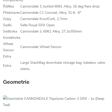
Komponenty
Řídítka
Cannondale 3, butted 6061 Alloy, 16 deg flare drop
Představec
Cannondale C1 Conceal, Alloy, 31.8, -6°
Gripy
Cannondale KnurlCork, 2.7mm
Sedlo
Selle Royal SRX Open
Sedlovka
Cannondale 3, 6061 Alloy, 27.2x350mm
Konektivita
Wheel
Cannondale Wheel Sensor
Sensor
Extra
Large StashBag downtube storage bag, tubeless valve
Extra
stems
Geometrie