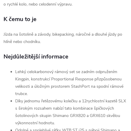
o rychlé kolo, nebo celodenní výpravu.
K čemu to je
Jízda na šotolině a závody, bikepacking, náročné a dlouhé jízdy po
hlíně nebo chodníku.
Nejdůležitější informace
Lehký celokarbonový rámový set se zadním odpružením
Kingpin, konstrukcí Proportional Response přizpůsobenou
velikosti a úložným prostorem StashPort na spodní rámové
trubce.
Díky jednomu řetězovému kolečku a 12rychlostní kazetě SLX
s širokým rozsahem nabízí tato kombinace špičkových
šotolinových skupin Shimano GRX820 a GRX610 skvělou
výkonnostní hodnotu.
Odolné a spolehlivé ráfky WTB ST i25 s náboji Shimano a