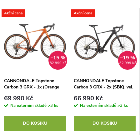
Akční cena
Akční cena
–15 %
–19 %
82 999 Kč
82 999 Kč
CANNONDALE Topstone
CANNONDALE Topstone
Carbon 3 GRX - 1x (Orange
Carbon 3 GRX - 2x (SBK), vel.
Slice), vel. 61 cm
61 cm
69 990 Kč
66 990 Kč
Na externím skladě
>3 ks
Na externím skladě
>3 ks
DO KOŠÍKU
DO KOŠÍKU