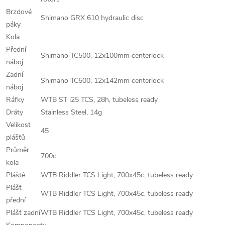
Brzdové
Shimano GRX 610 hydraulic disc
páky
Kola
Přední
Shimano TC500, 12x100mm centerlock
náboj
Zadní
Shimano TC500, 12x142mm centerlock
náboj
Ráfky
WTB ST i25 TCS, 28h, tubeless ready
Dráty
Stainless Steel, 14g
Velikost
45
plášťů
Průměr
700c
kola
Pláště
WTB Riddler TCS Light, 700x45c, tubeless ready
Plášť
WTB Riddler TCS Light, 700x45c, tubeless ready
přední
Plášť zadní
WTB Riddler TCS Light, 700x45c, tubeless ready