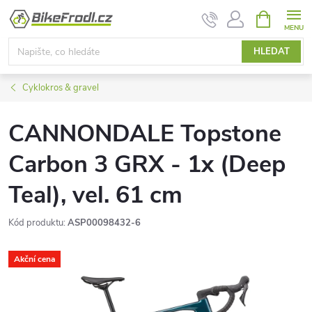
Přejít
NÁKUPNÍ
KOŠÍK
na
obsah
HLEDAT
Cyklokros & gravel
CANNONDALE Topstone
Carbon 3 GRX - 1x (Deep
Teal), vel. 61 cm
Kód produktu:
ASP00098432-6
Akční cena