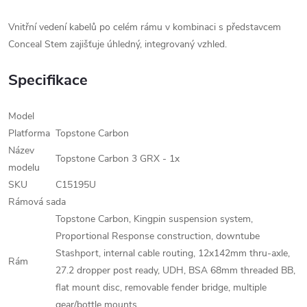
Vnitřní vedení kabelů po celém rámu v kombinaci s představcem
Conceal Stem zajišťuje úhledný, integrovaný vzhled.
Specifikace
Model
Platforma
Topstone Carbon
Název
Topstone Carbon 3 GRX - 1x
modelu
SKU
C15195U
Rámová sada
Topstone Carbon, Kingpin suspension system,
Proportional Response construction, downtube
Stashport, internal cable routing, 12x142mm thru-axle,
Rám
27.2 dropper post ready, UDH, BSA 68mm threaded BB,
flat mount disc, removable fender bridge, multiple
gear/bottle mounts