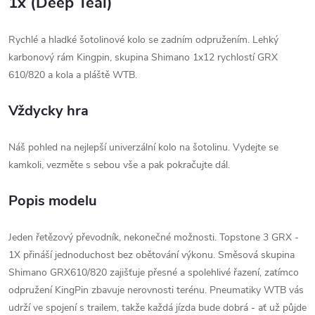
1x (Deep Teal)
Rychlé a hladké šotolinové kolo se zadním odpružením. Lehký
karbonový rám Kingpin, skupina Shimano 1x12 rychlostí GRX
610/820 a kola a pláště WTB.
Vždycky hra
Náš pohled na nejlepší univerzální kolo na šotolinu. Vydejte se
kamkoli, vezměte s sebou vše a pak pokračujte dál.
Popis modelu
Jeden řetězový převodník, nekonečné možnosti. Topstone 3 GRX -
1X přináší jednoduchost bez obětování výkonu. Směsová skupina
Shimano GRX610/820 zajišťuje přesné a spolehlivé řazení, zatímco
odpružení KingPin zbavuje nerovnosti terénu. Pneumatiky WTB vás
udrží ve spojení s trailem, takže každá jízda bude dobrá - ať už půjde