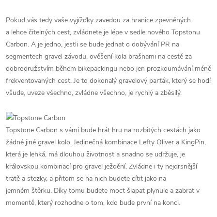
Pokud vás tedy vaše vyjížďky zavedou za hranice zpevněných
a lehce čitelných cest, zvládnete je lépe v sedle nového Topstonu
Carbon. A je jedno, jestli se bude jednat o dobývání PR na
segmentech gravel závodu, ověšení kola brašnami na cestě za
dobrodružstvím během bikepackingu nebo jen prozkoumávání méně
frekventovaných cest. Je to dokonalý gravelový parťák, který se hodí
všude, uveze všechno, zvládne všechno, je rychlý a zběsilý.
Topstone Carbon s vámi bude hrát hru na rozbitých cestách jako
žádné jiné gravel kolo. Jedinečná kombinace Lefty Oliver a KingPin,
která je lehká, má dlouhou životnost a snadno se udržuje, je
královskou kombinací pro gravel ježdění. Zvládne i ty nejdrsnější
tratě a stezky, a přitom se na nich budete cítit jako na
jemném štěrku. Díky tomu budete moct šlapat plynule a zabrat v
momentě, který rozhodne o tom, kdo bude první na konci.