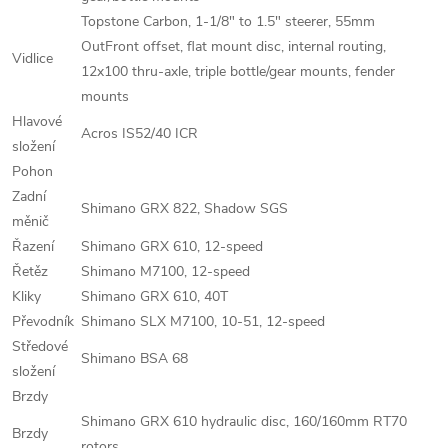
Topstone Carbon, 1-1/8" to 1.5" steerer, 55mm
OutFront offset, flat mount disc, internal routing,
Vidlice
12x100 thru-axle, triple bottle/gear mounts, fender
mounts
Hlavové
Acros IS52/40 ICR
složení
Pohon
Zadní
Shimano GRX 822, Shadow SGS
měnič
Řazení
Shimano GRX 610, 12-speed
Řetěz
Shimano M7100, 12-speed
Kliky
Shimano GRX 610, 40T
Převodník
Shimano SLX M7100, 10-51, 12-speed
Středové
Shimano BSA 68
složení
Brzdy
Shimano GRX 610 hydraulic disc, 160/160mm RT70
Brzdy
rotors