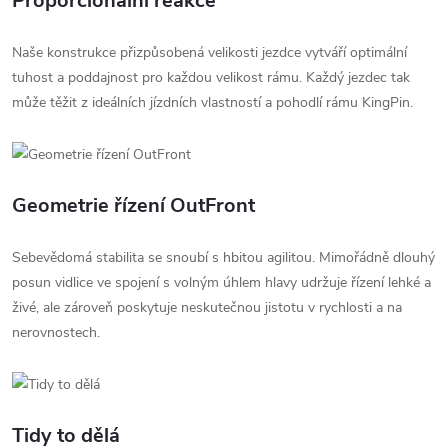
Proporcionální reakce
Naše konstrukce přizpůsobená velikosti jezdce vytváří optimální
tuhost a poddajnost pro každou velikost rámu. Každý jezdec tak
může těžit z ideálních jízdních vlastností a pohodlí rámu KingPin.
Geometrie řízení OutFront
Sebevědomá stabilita se snoubí s hbitou agilitou. Mimořádně dlouhý
posun vidlice ve spojení s volným úhlem hlavy udržuje řízení lehké a
živé, ale zároveň poskytuje neskutečnou jistotu v rychlosti a na
nerovnostech.
Tidy to dělá