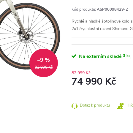
Kód produktu:
ASP00098429-2
Rychlé a hladké šotolinové kolo
2x12rychlostní řazení Shimano 
Na externím skladě
3 ks
–9 %
82 999 Kč
82 999 Kč
74 990 Kč
Měrná
cena:
Dotaz k produktu
Hlí