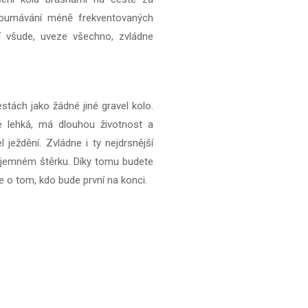
koumávání méně frekventovaných
dí všude, uveze všechno, zvládne
tách jako žádné jiné gravel kolo.
je lehká, má dlouhou životnost a
ježdění. Zvládne i ty nejdrsnější
na jemném štěrku. Díky tomu budete
 o tom, kdo bude první na konci.