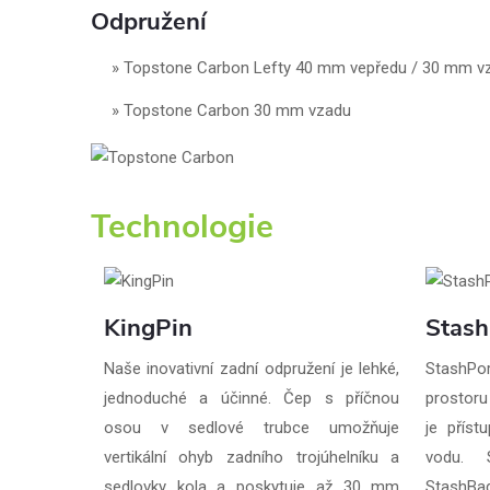
Odpružení
Topstone Carbon Lefty 40 mm vepředu / 30 mm v
Topstone Carbon 30 mm vzadu
Technologie
KingPin
Stash
Naše inovativní zadní odpružení je lehké,
StashPo
jednoduché a účinné. Čep s příčnou
prostoru
osou v sedlové trubce umožňuje
je přís
vertikální ohyb zadního trojúhelníku a
vodu. 
sedlovky kola a poskytuje až 30 mm
StashBag