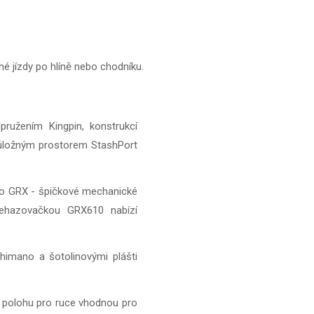
hé jízdy po hlíně nebo chodníku.
ružením Kingpin, konstrukcí
 úložným prostorem StashPort
no GRX - špičkové mechanické
řehazovačkou GRX610 nabízí
himano a šotolinovými plášti
u polohu pro ruce vhodnou pro