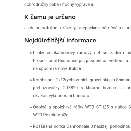
dobrodružný příběh hodný vyprávění.
K čemu je určeno
Jízda po šotolině a závody, bikepacking, náročné a dlou
Nejdůležitější informace
Lehký celokarbonový rámový set se zadním odp
Proportional Response přizpůsobenou velikosti a
na spodní rámové trubce.
Kombinace 2x12rychlostních gravel skupin Shima
přehazovačky GRX820 s klikami, brzdami a p
skvělou výkonnostní hodnotu.
Odolné a spolehlivé ráfky WTB ST i25 s náboji S
WTB Resolute 42c.
Rozšířená řídítka Cannondale 3 nabízejí pohodlno