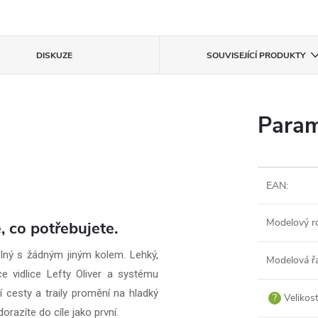
DISKUZE
SOUVISEJÍCÍ PRODUKTY
Param
EAN
:
Modelový r
, co potřebujete.
lný s žádným jiným kolem. Lehký,
Modelová ř
 vidlice Lefty Oliver a systému
ší cesty a traily promění na hladký
?
Velikos
orazíte do cíle jako první.