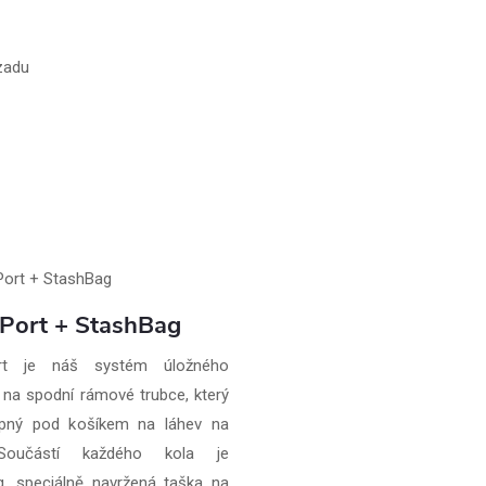
zadu
Port + StashBag
rt je náš systém úložného
 na spodní rámové trubce, který
tupný pod košíkem na láhev na
Součástí každého kola je
, speciálně navržená taška na