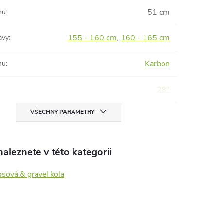
51 cm
mu
:
155 - 160 cm
,
160 - 165 cm
avy
:
Karbon
mu
:
28"
VŠECHNY PARAMETRY
aleznete v této kategorii
sová & gravel kola