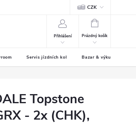
CZK
tody
NÁKUPNÍ
KOŠÍK
Prázdný košík
Přihlášení
wroom
Servis jízdních kol
Bazar & výkup jízdních 
LE Topstone
GRX - 2x (CHK),