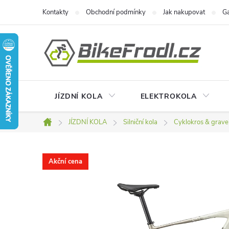
Přejít
Kontakty
Obchodní podmínky
Jak nakupovat
Ga
na
obsah
JÍZDNÍ KOLA
ELEKTROKOLA
JÍZDNÍ KOLA
Silniční kola
Cyklokros & grave
Domů
Akční cena