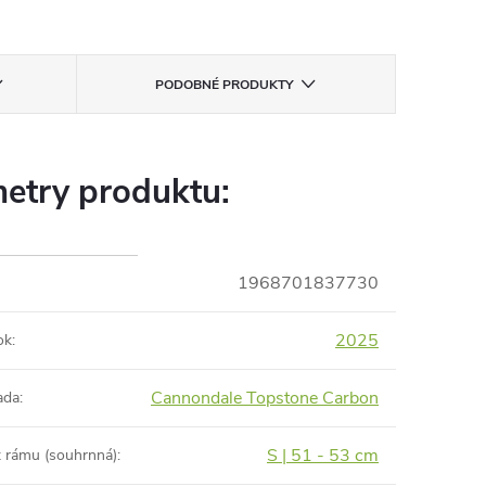
PODOBNÉ PRODUKTY
etry produktu:
1968701837730
2025
ok
:
Cannondale Topstone Carbon
ada
:
S | 51 - 53 cm
t rámu (souhrnná)
: