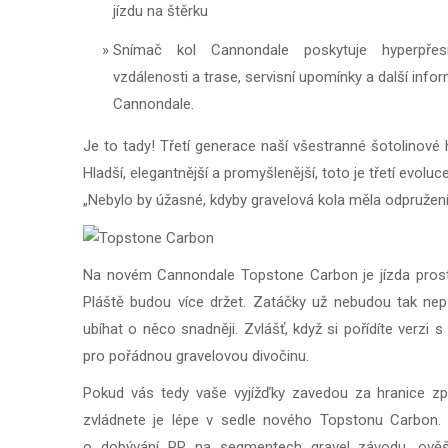
jízdu na štěrku
Snímač kol Cannondale poskytuje hyperpřes
vzdálenosti a trase, servisní upomínky a další info
Cannondale.
Je to tady! Třetí generace naší všestranné šotolinov
Hladší, elegantnější a promyšlenější, toto je třetí evolu
„Nebylo by úžasné, kdyby gravelová kola měla odpružení?
Na novém Cannondale Topstone Carbon je jízda prostě 
Pláště budou více držet. Zatáčky už nebudou tak ne
ubíhat o něco snadněji. Zvlášť, když si pořídíte verzi s v
pro pořádnou gravelovou divočinu.
Pokud vás tedy vaše vyjížďky zavedou za hranice zp
zvládnete je lépe v sedle nového Topstonu Carbon. A
o dobývání PR na segmentech gravel závodu, ověš