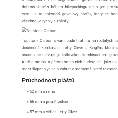
dobrodružstvím během bikepackingu nebo jen proz
cest. Je to dokonalý gravelový parťák, který se ho
všechno, je rychlý a zběsilý.
Topstone Carbon s vámi bude hrát hru na rozbitých ces
Jedinečná kombinace Lefty Oliver a KingPin, která 
snadno se udržuje, je královskou kombinací pro gravel 
tratě a stezky, a přitom se na nich budete cítit jako 
moct šlapat plynule a zabrat v momentě, který rozhodne
Průchodnost pláštů
52 mm u rámu
56 mm u pevné vidlice
57 mm u vidlice Lefty Oliver