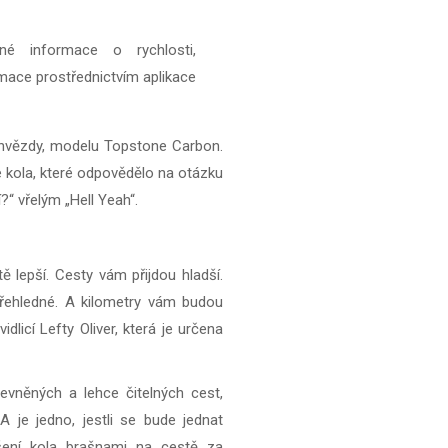
né informace o rychlosti,
rmace prostřednictvím aplikace
é hvězdy, modelu Topstone Carbon.
ce kola, které odpovědělo na otázku
“ vřelým „Hell Yeah“.
lepší. Cesty vám přijdou hladší.
přehledné. A kilometry vám budou
idlicí Lefty Oliver, která je určena
evněných a lehce čitelných cest,
 je jedno, jestli se bude jednat
ení kola brašnami na cestě za