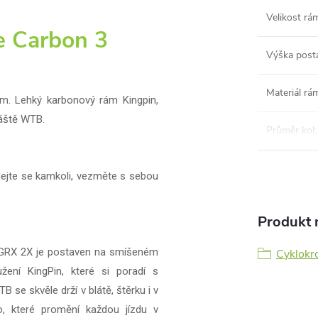
Velikost rá
 Carbon 3
Výška post
Materiál rá
ím. Lehký karbonový rám Kingpin,
láště WTB.
Průměr kol
:
ydejte se kamkoli, vezměte s sebou
Produkt n
 GRX 2X je postaven na smíšeném
Cyklokro
ní KingPin, které si poradí s
 se skvěle drží v blátě, štěrku i v
, které promění každou jízdu v