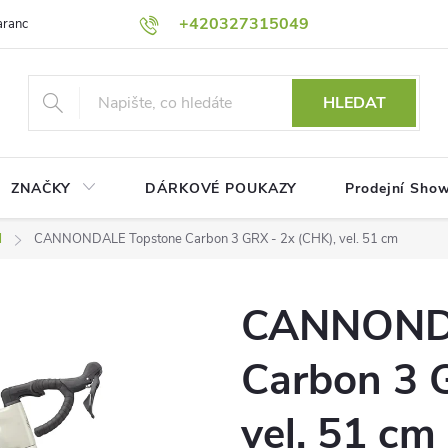
+420327315049
rance nejnižší ceny!
Podmínky ochrany osobních údajů
Platební me
HLEDAT
ZNAČKY
DÁRKOVÉ POUKAZY
Prodejní Sho
l
CANNONDALE Topstone Carbon 3 GRX - 2x (CHK), vel. 51 cm
CANNONDA
Carbon 3 
vel. 51 cm