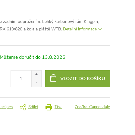
 se zadním odpružením. Lehký karbonový rám Kingpin,
GRX 610/820 a kola a pláště WTB.
Detailní informace
13.8.2026
VLOŽIT DO KOŠÍKU
dací pes
Sdílet
Tisk
Značka:
Cannondale