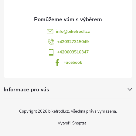
a
t
info
@
bikefrodl.cz
í
+420327315049
+420603510347
Facebook
Informace pro vás
Copyright 2026
bikefrodl.cz
. Všechna práva vyhrazena.
Vytvořil Shoptet