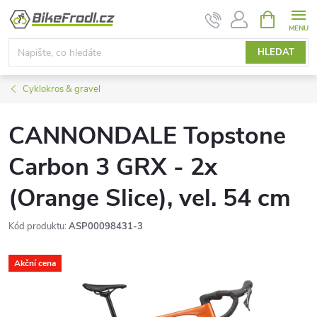
Přejít
NÁKUPNÍ
KOŠÍK
na
obsah
HLEDAT
Cyklokros & gravel
CANNONDALE Topstone
Carbon 3 GRX - 2x
(Orange Slice), vel. 54 cm
Kód produktu:
ASP00098431-3
Akční cena