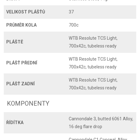
VELIKOST PLÁŠŤŮ
37
PRŮMĚR KOLA
700c
WTB Resolute TCS Light,
PLÁŠTĚ
700x42c, tubeless ready
WTB Resolute TCS Light,
PLÁŠŤ PŘEDNÍ
700x42c, tubeless ready
WTB Resolute TCS Light,
PLÁŠŤ ZADNÍ
700x42c, tubeless ready
KOMPONENTY
Cannondale 3, butted 6061 Alloy,
ŘÍDÍTKA
16 deg flare drop
Cannondale C1 Conceal, Alloy,