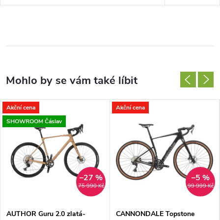
Akční cena
Akční cena
SHOWROOM Čáslav
–27 %
–5 %
75 990 Kč
99 999 Kč
AUTHOR Guru 2.0 zlatá-
CANNONDALE Topstone