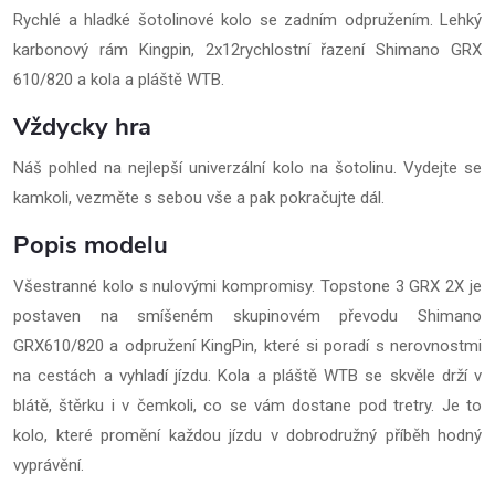
Rychlé a hladké šotolinové kolo se zadním odpružením. Lehký
karbonový rám Kingpin, 2x12rychlostní řazení Shimano GRX
610/820 a kola a pláště WTB.
Vždycky hra
Náš pohled na nejlepší univerzální kolo na šotolinu. Vydejte se
kamkoli, vezměte s sebou vše a pak pokračujte dál.
Popis modelu
Všestranné kolo s nulovými kompromisy. Topstone 3 GRX 2X je
postaven na smíšeném skupinovém převodu Shimano
GRX610/820 a odpružení KingPin, které si poradí s nerovnostmi
na cestách a vyhladí jízdu. Kola a pláště WTB se skvěle drží v
blátě, štěrku i v čemkoli, co se vám dostane pod tretry. Je to
kolo, které promění každou jízdu v dobrodružný příběh hodný
vyprávění.