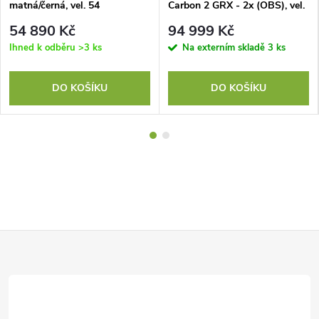
matná/černá, vel. 54
Carbon 2 GRX - 2x (OBS), vel.
54 cm
54 890 Kč
94 999 Kč
Ihned k odběru
>3 ks
Na externím skladě
3 ks
DO KOŠÍKU
DO KOŠÍKU
Z
á
p