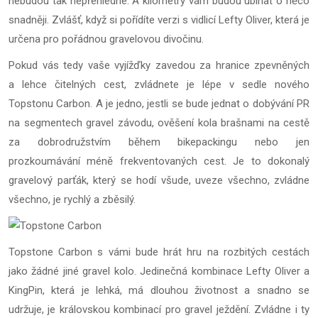
nebudou tak nepřehledné. A kilometry vám budou ubíhat o něco
snadněji. Zvlášť, když si pořídíte verzi s vidlicí Lefty Oliver, která je
určena pro pořádnou gravelovou divočinu.
Pokud vás tedy vaše vyjížďky zavedou za hranice zpevněných
a lehce čitelných cest, zvládnete je lépe v sedle nového
Topstonu Carbon. A je jedno, jestli se bude jednat o dobývání PR
na segmentech gravel závodu, ověšení kola brašnami na cestě
za dobrodružstvím během bikepackingu nebo jen
prozkoumávání méně frekventovaných cest. Je to dokonalý
gravelový parťák, který se hodí všude, uveze všechno, zvládne
všechno, je rychlý a zběsilý.
Topstone Carbon s vámi bude hrát hru na rozbitých cestách
jako žádné jiné gravel kolo. Jedinečná kombinace Lefty Oliver a
KingPin, která je lehká, má dlouhou životnost a snadno se
udržuje, je královskou kombinací pro gravel ježdění. Zvládne i ty