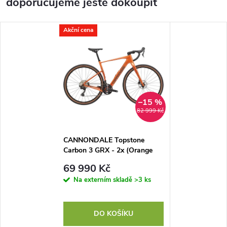
doporučujeme ještě dokoupit
Akční cena
–15 %
82 999 Kč
CANNONDALE Topstone
Carbon 3 GRX - 2x (Orange
Slice), vel. 56 cm
69 990 Kč
Na externím skladě
>3 ks
DO KOŠÍKU