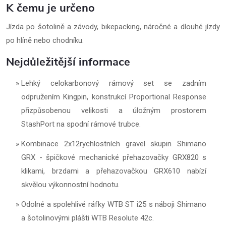
K čemu je určeno
Jízda po šotolině a závody, bikepacking, náročné a dlouhé jízdy
po hlíně nebo chodníku.
Nejdůležitější informace
Lehký celokarbonový rámový set se zadním
odpružením Kingpin, konstrukcí Proportional Response
přizpůsobenou velikosti a úložným prostorem
StashPort na spodní rámové trubce.
Kombinace 2x12rychlostních gravel skupin Shimano
GRX - špičkové mechanické přehazovačky GRX820 s
klikami, brzdami a přehazovačkou GRX610 nabízí
skvělou výkonnostní hodnotu.
Odolné a spolehlivé ráfky WTB ST i25 s náboji Shimano
a šotolinovými plášti WTB Resolute 42c.