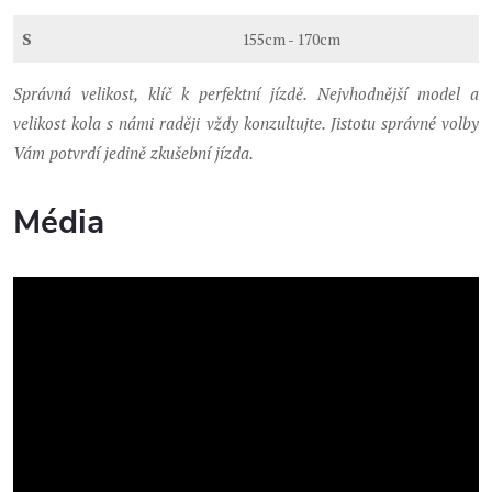
S
155cm - 170cm
Správná velikost, klíč k perfektní jízdě. Nejvhodnější model a
velikost kola s námi raději vždy konzultujte. Jistotu správné volby
Vám potvrdí jedině zkušební jízda.
Média