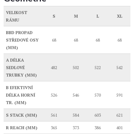
VELIKOST
S
M
L
XL
RÁMU
BBD
PROPAD
STŘEDOVÉ OSY
68
68
68
68
(MM)
A
DÉLKA
SEDLOVÉ
482
502
522
542
TRUBKY (MM)
B
EFEKTIVNÍ
DÉLKA HORNÍ
526
546
570
591
TR. (MM)
S
STACK (MM)
561
584
603
621
R
REACH (MM)
365
373
386
401