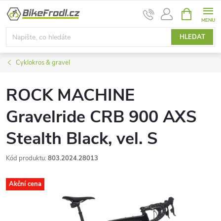
Přejít
NÁKUPNÍ
na
KOŠÍK
obsah
HLEDAT
Cyklokros & gravel
ROCK MACHINE
Gravelride CRB 900 AXS
Stealth Black, vel. S
Kód produktu:
803.2024.28013
Akční cena