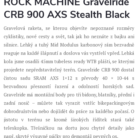
ROCK MACHINE Gravelride
CRB 900 AXS Stealth Black
Gravelová raketa, se kterou objevíte nepoznané rozměry
cyklistiky, nové cesty a svět, tak jak ho neznáte z bajku ani
silnice. Lehký a tuhý Mid Modulus karbonový rám bezvadně
reaguje na každé šlápnutí a doslova vás vystřelí vpřed. Lehká
kola jsme osadili 45mm tubeless ready WTB plášti, se kterými
projedete nepředstavitelný terén. Gravelride CRB 900 dostal
čistou sadu SRAM AXS 1×12 s převody 40 × 10-44 s
bezvadnou přesností řazení a odolností horských sad.
Gravelride má montážní body pro tři bidony, blatníky, přední i
zadní nosič – můžete tak vyrazit vstříc bikepackingovým
dobrodružstvím nebo dojíždět do práce za každého počasí. O
jistotu v terénu se kromě širokých řídítek stará také
teleskopka. Třešničkou na dortu jsou chytré detaily jako
např. skryté výsuvné páčky pro demontáž pevných os.