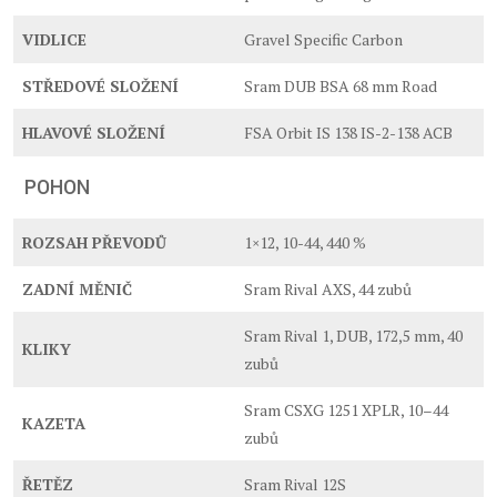
VIDLICE
Gravel Specific Carbon
STŘEDOVÉ SLOŽENÍ
Sram DUB BSA 68 mm Road
HLAVOVÉ SLOŽENÍ
FSA Orbit IS 138 IS-2-138 ACB
POHON
ROZSAH PŘEVODŮ
1×12, 10-44, 440 %
ZADNÍ MĚNIČ
Sram Rival AXS, 44 zubů
Sram Rival 1, DUB, 172,5 mm, 40
KLIKY
zubů
Sram CSXG 1251 XPLR, 10–44
KAZETA
zubů
ŘETĚZ
Sram Rival 12S