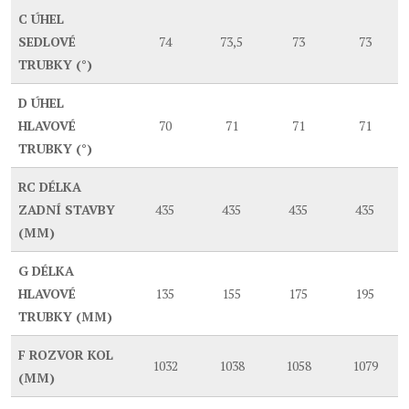
C
ÚHEL
SEDLOVÉ
74
73,5
73
73
TRUBKY (°)
D
ÚHEL
HLAVOVÉ
70
71
71
71
TRUBKY (°)
RC
DÉLKA
ZADNÍ STAVBY
435
435
435
435
(MM)
G
DÉLKA
HLAVOVÉ
135
155
175
195
TRUBKY (MM)
F
ROZVOR KOL
1032
1038
1058
1079
(MM)