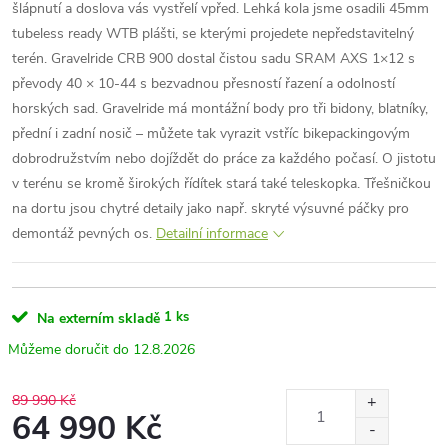
šlápnutí a doslova vás vystřelí vpřed. Lehká kola jsme osadili 45mm
tubeless ready WTB plášti, se kterými projedete nepředstavitelný
terén. Gravelride CRB 900 dostal čistou sadu SRAM AXS 1×12 s
převody 40 × 10-44 s bezvadnou přesností řazení a odolností
horských sad. Gravelride má montážní body pro tři bidony, blatníky,
přední i zadní nosič – můžete tak vyrazit vstříc bikepackingovým
dobrodružstvím nebo dojíždět do práce za každého počasí. O jistotu
v terénu se kromě širokých řídítek stará také teleskopka. Třešničkou
na dortu jsou chytré detaily jako např. skryté výsuvné páčky pro
demontáž pevných os.
Detailní informace
1 ks
Na externím skladě
12.8.2026
89 990 Kč
64 990 Kč