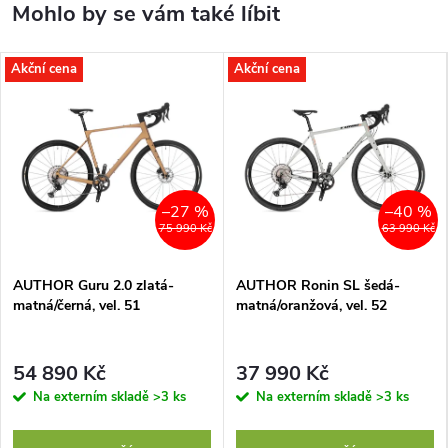
Akční cena
Akční cena
–27 %
–40 %
75 990 Kč
63 990 Kč
AUTHOR Guru 2.0 zlatá-
AUTHOR Ronin SL šedá-
matná/černá, vel. 51
matná/oranžová, vel. 52
54 890 Kč
37 990 Kč
Na externím skladě
>3 ks
Na externím skladě
>3 ks