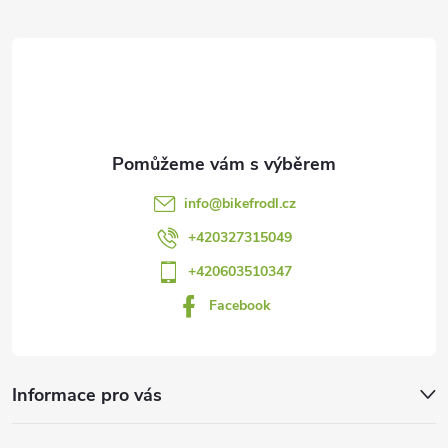
á
p
a
t
info
@
bikefrodl.cz
í
+420327315049
+420603510347
Facebook
Informace pro vás