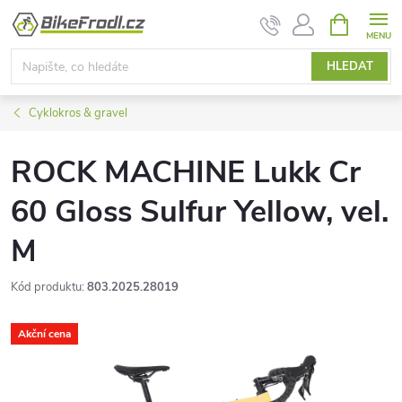
Přejít
NÁKUPNÍ
KOŠÍK
na
obsah
HLEDAT
Cyklokros & gravel
ROCK MACHINE Lukk Cr
60 Gloss Sulfur Yellow, vel.
M
Kód produktu:
803.2025.28019
Akční cena