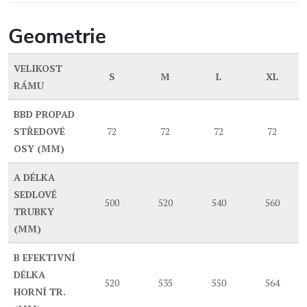
Geometrie
VELIKOST
S
M
L
XL
RÁMU
BBD
PROPAD
STŘEDOVÉ
72
72
72
72
OSY (MM)
A
DÉLKA
SEDLOVÉ
500
520
540
560
TRUBKY
(MM)
B
EFEKTIVNÍ
DÉLKA
520
535
550
564
HORNÍ TR.