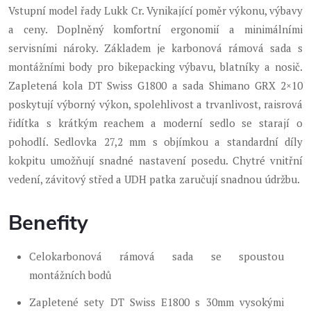
Vstupní model řady Lukk Cr. Vynikající poměr výkonu, výbavy
a ceny. Doplněný komfortní ergonomií a minimálními
servisními nároky. Základem je karbonová rámová sada s
montážními body pro bikepacking výbavu, blatníky a nosič.
Zapletená kola DT Swiss G1800 a sada Shimano GRX 2×10
poskytují výborný výkon, spolehlivost a trvanlivost, raisrová
řidítka s krátkým reachem a moderní sedlo se starají o
pohodlí. Sedlovka 27,2 mm s objímkou a standardní díly
kokpitu umožňují snadné nastavení posedu. Chytré vnitřní
vedení, závitový střed a UDH patka zaručují snadnou údržbu.
Benefity
Celokarbonová rámová sada se spoustou
montážních bodů
Zapletené sety DT Swiss E1800 s 30mm vysokými