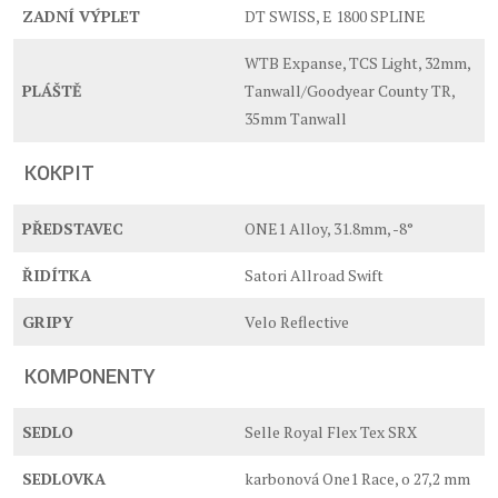
ZADNÍ VÝPLET
DT SWISS, E 1800 SPLINE
WTB Expanse, TCS Light, 32mm,
PLÁŠTĚ
Tanwall/Goodyear County TR,
35mm Tanwall
KOKPIT
PŘEDSTAVEC
ONE1 Alloy, 31.8mm, -8°
ŘIDÍTKA
Satori Allroad Swift
GRIPY
Velo Reflective
KOMPONENTY
SEDLO
Selle Royal Flex Tex SRX
SEDLOVKA
karbonová One1 Race, o 27,2 mm