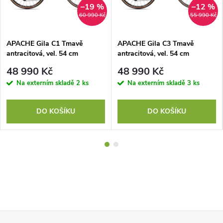
–19 %
–12 %
60 990 Kč
55 990 Kč
APACHE Gila C1 Tmavě
APACHE Gila C3 Tmavě
antracitová, vel. 54 cm
antracitová, vel. 54 cm
48 990 Kč
48 990 Kč
Na externím skladě
2 ks
Na externím skladě
3 ks
DO KOŠÍKU
DO KOŠÍKU
Z