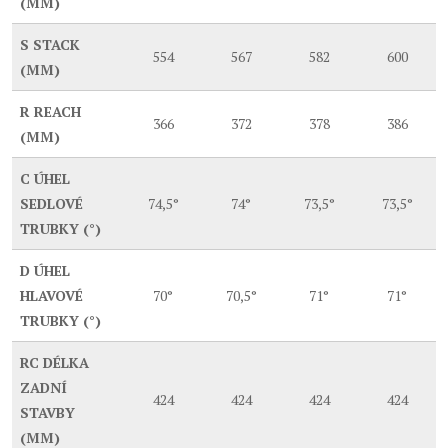
(MM)
S
STACK
554
567
582
600
(MM)
R
REACH
366
372
378
386
(MM)
C
ÚHEL
SEDLOVÉ
74,5°
74°
73,5°
73,5°
TRUBKY (°)
D
ÚHEL
HLAVOVÉ
70°
70,5°
71°
71°
TRUBKY (°)
RC
DÉLKA
ZADNÍ
424
424
424
424
STAVBY
(MM)