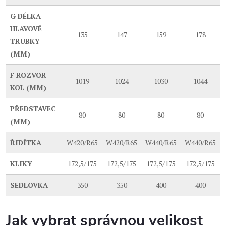
G
DÉLKA
HLAVOVÉ
135
147
159
178
TRUBKY
(MM)
F
ROZVOR
1019
1024
1030
1044
KOL (MM)
PŘEDSTAVEC
80
80
80
80
(MM)
ŘIDÍTKA
W420/R65
W420/R65
W440/R65
W440/R65
KLIKY
172,5/175
172,5/175
172,5/175
172,5/175
SEDLOVKA
350
350
400
400
Jak vybrat správnou velikost