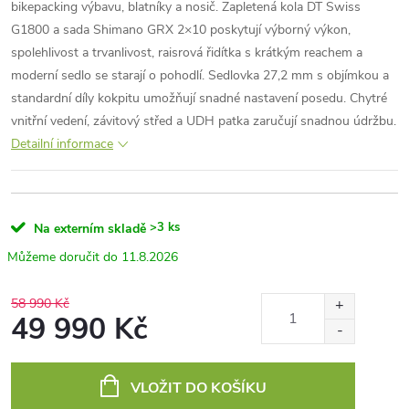
bikepacking výbavu, blatníky a nosič. Zapletená kola DT Swiss
G1800 a sada Shimano GRX 2×10 poskytují výborný výkon,
spolehlivost a trvanlivost, raisrová řidítka s krátkým reachem a
moderní sedlo se starají o pohodlí. Sedlovka 27,2 mm s objímkou a
standardní díly kokpitu umožňují snadné nastavení posedu. Chytré
vnitřní vedení, závitový střed a UDH patka zaručují snadnou údržbu.
Detailní informace
>3 ks
Na externím skladě
11.8.2026
58 990 Kč
49 990 Kč
Měrná
cena:
VLOŽIT DO KOŠÍKU