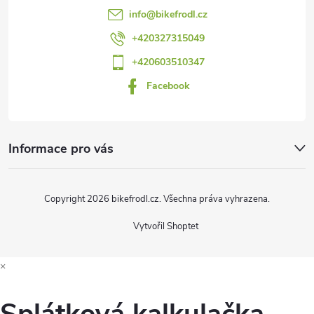
a
info
@
bikefrodl.cz
t
+420327315049
+420603510347
í
Facebook
Informace pro vás
Copyright 2026
bikefrodl.cz
. Všechna práva vyhrazena.
Vytvořil Shoptet
×