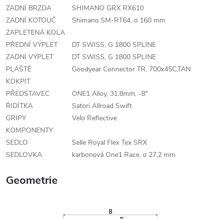
ZADNÍ BRZDA
SHIMANO GRX RX610
ZADNÍ KOTOUČ
Shimano SM-RT64, o 160 mm
ZAPLETENÁ KOLA
PŘEDNÍ VÝPLET
DT SWISS, G 1800 SPLINE
ZADNÍ VÝPLET
DT SWISS, G 1800 SPLINE
PLÁŠTĚ
Goodyear Connector TR, 700x45C,TAN
KOKPIT
PŘEDSTAVEC
ONE1 Alloy, 31.8mm, -8°
ŘIDÍTKA
Satori Allroad Swift
GRIPY
Velo Reflective
KOMPONENTY
SEDLO
Selle Royal Flex Tex SRX
SEDLOVKA
karbonová One1 Race, o 27,2 mm
Geometrie