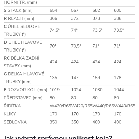
HORNÍ TR. (mm)
S
STACK (mm)
554
567
582
600
R
REACH (mm)
366
372
378
386
C
ÚHEL SEDLOVÉ
74,5°
74°
73,5°
73,5°
TRUBKY (°)
D
ÚHEL HLAVOVÉ
70°
70,5°
71°
71°
TRUBKY (°)
RC
DÉLKA ZADNÍ
424
424
424
424
STAVBY (mm)
G
DÉLKA HLAVOVÉ
135
147
159
178
TRUBKY (mm)
F
ROZVOR KOL (mm)
1019
1024
1030
1044
PŘEDSTAVEC (mm)
80
80
80
80
ŘIDÍTKA
W420/R65
W420/R65
W440/R65
W440/R65
KLIKY
170
170
170
170
SEDLOVKA
350
350
400
400
Jak vybrat správnou velikost kola?