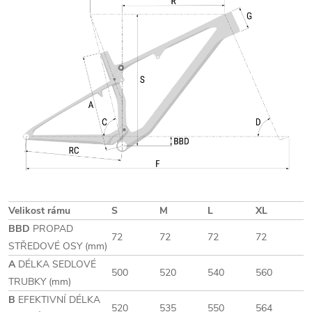
Velikost rámu
S
M
L
XL
BBD
PROPAD
72
72
72
72
STŘEDOVÉ OSY (mm)
A
DÉLKA SEDLOVÉ
500
520
540
560
TRUBKY (mm)
B
EFEKTIVNÍ DÉLKA
520
535
550
564