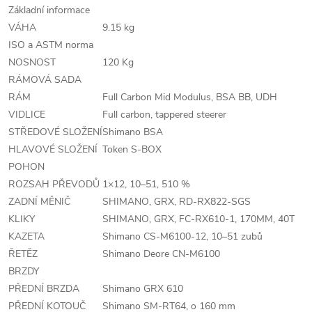
Základní informace
VÁHA
9.15 kg
ISO a ASTM norma
NOSNOST
120 Kg
RÁMOVÁ SADA
RÁM
Full Carbon Mid Modulus, BSA BB, UDH
VIDLICE
Full carbon, tappered steerer
STŘEDOVÉ SLOŽENÍ
Shimano BSA
HLAVOVÉ SLOŽENÍ
Token S-BOX
POHON
ROZSAH PŘEVODŮ
1×12, 10–51, 510 %
ZADNÍ MĚNIČ
SHIMANO, GRX, RD-RX822-SGS
KLIKY
SHIMANO, GRX, FC-RX610-1, 170MM, 40T
KAZETA
Shimano CS-M6100-12, 10–51 zubů
ŘETĚZ
Shimano Deore CN-M6100
BRZDY
PŘEDNÍ BRZDA
Shimano GRX 610
PŘEDNÍ KOTOUČ
Shimano SM-RT64, o 160 mm