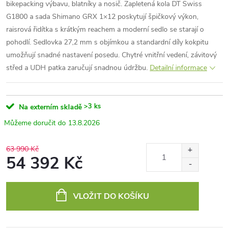
bikepacking výbavu, blatníky a nosič. Zapletená kola DT Swiss
G1800 a sada Shimano GRX 1×12 poskytují špičkový výkon,
raisrová řidítka s krátkým reachem a moderní sedlo se starají o
pohodlí. Sedlovka 27,2 mm s objímkou a standardní díly kokpitu
umožňují snadné nastavení posedu. Chytré vnitřní vedení, závitový
střed a UDH patka zaručují snadnou údržbu.
Detailní informace
>3 ks
Na externím skladě
13.8.2026
63 990 Kč
54 392 Kč
Měrná
cena:
VLOŽIT DO KOŠÍKU