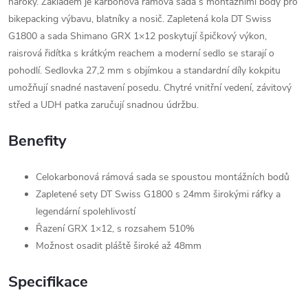
nároky. Základem je karbonová rámová sada s montážními body pro
bikepacking výbavu, blatníky a nosič. Zapletená kola DT Swiss
G1800 a sada Shimano GRX 1×12 poskytují špičkový výkon,
raisrová řidítka s krátkým reachem a moderní sedlo se starají o
pohodlí. Sedlovka 27,2 mm s objímkou a standardní díly kokpitu
umožňují snadné nastavení posedu. Chytré vnitřní vedení, závitový
střed a UDH patka zaručují snadnou údržbu.
Benefity
Celokarbonová rámová sada se spoustou montážních bodů
Zapletené sety DT Swiss G1800 s 24mm širokými ráfky a
legendární spolehlivostí
Řazení GRX 1×12, s rozsahem 510%
Možnost osadit pláště široké až 48mm
Specifikace