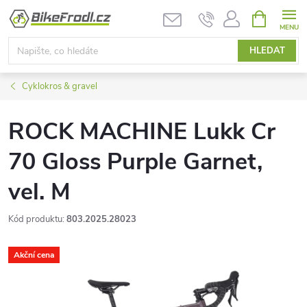
Přejít
NÁKUPNÍ
KOŠÍK
na
obsah
HLEDAT
Cyklokros & gravel
ROCK MACHINE Lukk Cr
70 Gloss Purple Garnet,
vel. M
Kód produktu:
803.2025.28023
Akční cena