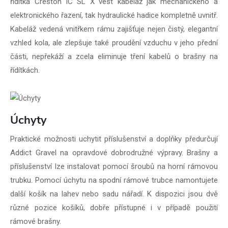
řídítka Creston iC SL X vést kabeláž jak mechanického a
elektronického řazení, tak hydraulické hadice kompletně uvnitř.
Kabeláž vedená vnitřkem rámu zajišťuje nejen čistý, elegantní
vzhled kola, ale zlepšuje také proudění vzduchu v jeho přední
části, nepřekáží a zcela eliminuje tření kabelů o brašny na
řídítkách.
Úchyty
Praktické možnosti uchytit příslušenství a doplňky předurčují
Addict Gravel na opravdové dobrodružné výpravy. Brašny a
příslušenství lze instalovat pomocí šroubů na horní rámovou
trubku. Pomocí úchytu na spodní rámové trubce namontujete
další košík na lahev nebo sadu nářadí. K dispozici jsou dvě
různé pozice košíků, dobře přístupné i v případě použití
rámové brašny.