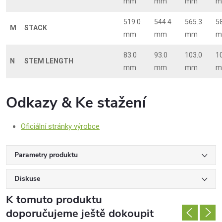
mm
mm
mm
m
519.0
544.4
565.3
5
M
STACK
mm
mm
mm
m
83.0
93.0
103.0
1
N
STEM LENGTH
mm
mm
mm
m
Odkazy & Ke stažení
Oficiální stránky výrobce
Parametry produktu
Diskuse
K tomuto produktu
doporučujeme ještě dokoupit