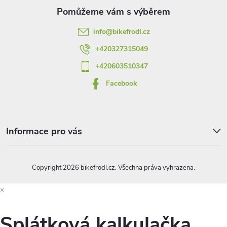
t
info
@
bikefrodl.cz
í
+420327315049
+420603510347
Facebook
Informace pro vás
Copyright 2026
bikefrodl.cz
. Všechna práva vyhrazena.
×
Splátková kalkulačka