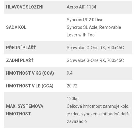
HLAVOVÉ SLOŽENÍ
Acros AIF-1134
Syncros RP2.0 Disc
SADA KOL
Syncros SL Axle, Removable
Lever with Tool
PŘEDNÍ PLÁŠŤ
Schwalbe G-One RX, 700x45C
ZADNÍ PLÁŠŤ
Schwalbe G-One RX, 700x45C
HMOTNOST V KG (CCA)
9.4
HMOTNOST V LB (CCA)
20.72
120kg
MAX. SYSTÉMOVÁ
Celková hmotnost zahrnuje kolo,
HMOTNOST
jezdce, vybavení a případné další
zavazadlo