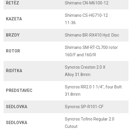
ŘETĚZ
Shimano CN-M6100-12
Shimano CS-HG710-12
KAZETA
11-36
BRZDY
Shimano BR-RX410 Hyd. Disc
Shimano SM-RT-CL700 rotor
ROTOR
160/F and 160/R
Syncros Creston 2.0 X
ŘIDÍTKA
Alloy 31.8mm
Syncros RR2.0 1 1/4", four Bolt
PŘEDSTAVEC
31.8mm
SEDLOVKA
Syncros SP-R101-CF
Syncros Tofino Regular 2.0
SEDLOVKA
Cutout