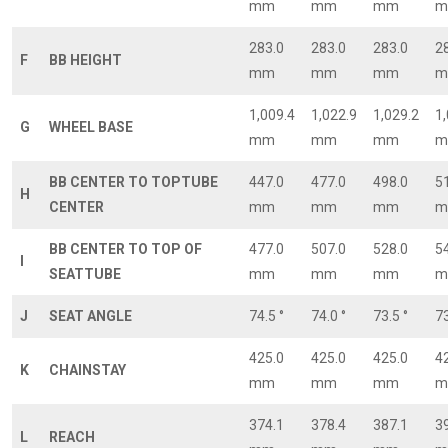
mm
mm
mm
m
283.0
283.0
283.0
2
F
BB HEIGHT
mm
mm
mm
m
1,009.4
1,022.9
1,029.2
1
G
WHEEL BASE
mm
mm
mm
m
BB CENTER TO TOPTUBE
447.0
477.0
498.0
5
H
CENTER
mm
mm
mm
m
BB CENTER TO TOP OF
477.0
507.0
528.0
5
I
SEATTUBE
mm
mm
mm
m
J
SEAT ANGLE
74.5 °
74.0 °
73.5 °
73
425.0
425.0
425.0
4
K
CHAINSTAY
mm
mm
mm
m
374.1
378.4
387.1
3
L
REACH