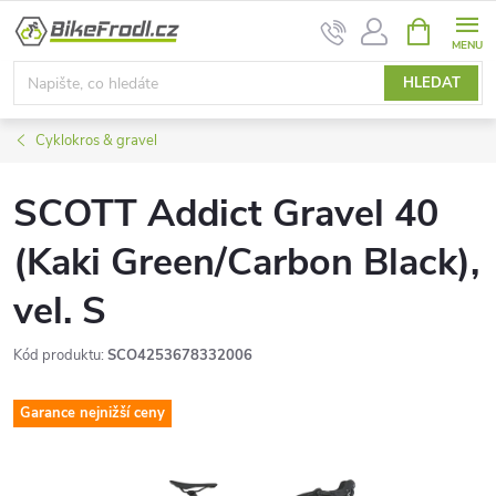
Přejít
NÁKUPNÍ
na
KOŠÍK
obsah
HLEDAT
Cyklokros & gravel
SCOTT Addict Gravel 40
(Kaki Green/Carbon Black),
vel. S
Kód produktu:
SCO4253678332006
Garance nejnižší ceny