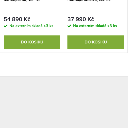
54 890 Kč
37 990 Kč
Na externím skladě
>3 ks
Na externím skladě
>3 ks
DO KOŠÍKU
DO KOŠÍKU
Z
á
p
a