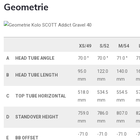
Geometrie
XS/49
S/52
M/54
A
HEAD TUBE ANGLE
70.0 °
70.0 °
71.0 °
71
95.0
122.0
140.0
1
B
HEAD TUBE LENGTH
mm
mm
mm
m
518.0
534.5
554.5
5
C
TOP TUBE HORIZONTAL
mm
mm
mm
m
759.0
786.0
807.0
8
D
STANDOVER HEIGHT
mm
mm
mm
m
-71.0
-71.0
-71.0
-7
E
BB OFFSET