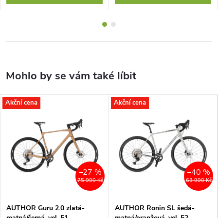
Akční cena
Akční cena
–27 %
–40 %
75 990 Kč
63 990 Kč
AUTHOR Guru 2.0 zlatá-
AUTHOR Ronin SL šedá-
matná/černá, vel. 51
matná/oranžová, vel. 52