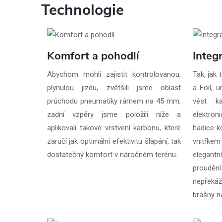
Technologie
Komfort a pohodlí
Integ
Abychom mohli zajistit kontrolovanou,
Tak, jak
plynulou jízdu, zvětšili jsme oblast
a Foil, 
průchodu pneumatiky rámem na 45 mm,
vést k
zadní vzpěry jsme položili níže a
elektron
aplikovali takové vrstvení karbonu, které
hadice k
zaručí jak optimální efektivitu šlapání, tak
vnitřke
dostatečný komfort v náročném terénu.
elegantn
proudění
nepřekáží
brašny na