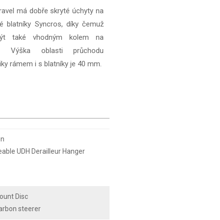
ravel má dobře skryté úchyty na
ké blatníky Syncros, díky čemuž
ýt také vhodným kolem na
ní. Výška oblasti průchodu
ky rámem i s blatníky je 40 mm.
on
eable UDH Derailleur Hanger
ount Disc
Carbon steerer