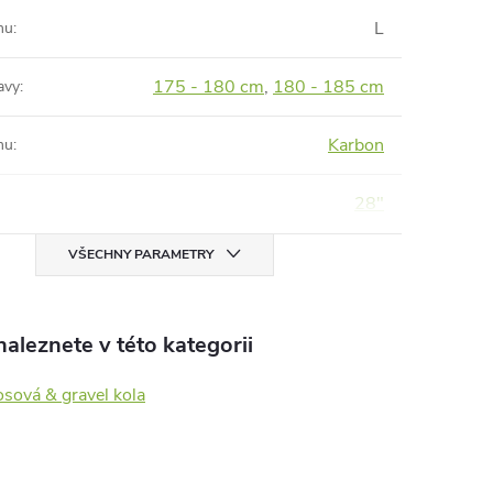
L
mu
:
175 - 180 cm
,
180 - 185 cm
avy
:
Karbon
mu
:
28"
VŠECHNY PARAMETRY
aleznete v této kategorii
sová & gravel kola