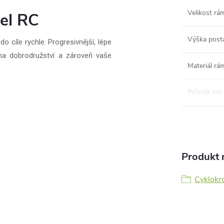
Velikost rá
el RC
Výška post
cíle rychle. Progresivnější, lépe
 na dobrodružství a zároveň vaše
Materiál rá
Průměr kol
:
Produkt n
Cyklokro