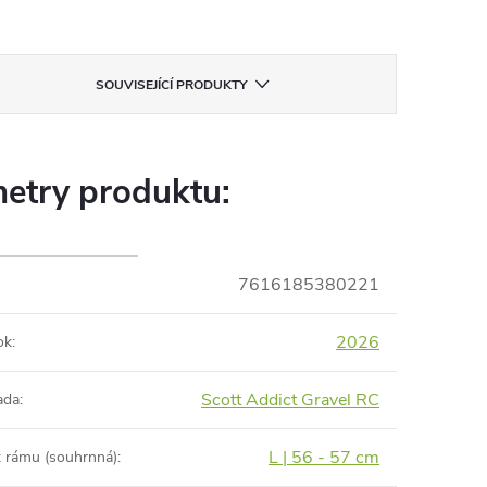
SOUVISEJÍCÍ PRODUKTY
etry produktu:
7616185380221
2026
ok
:
Scott Addict Gravel RC
ada
:
L | 56 - 57 cm
t rámu (souhrnná)
: