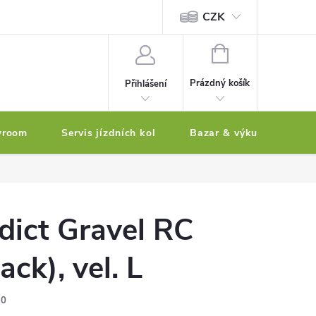
CZK
tody
NÁKUPNÍ
KOŠÍK
Prázdný košík
Přihlášení
wroom
Servis jízdních kol
Bazar & výkup jízdních 
ict Gravel RC
ck), vel. L
10