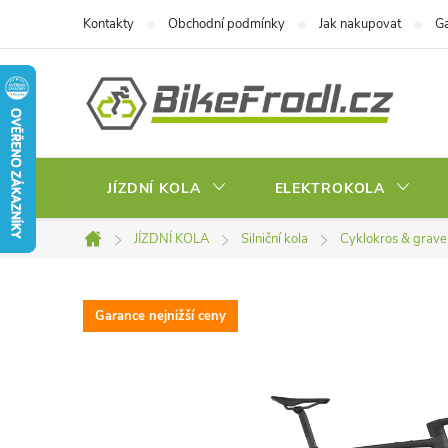
Přejít
Kontakty
Obchodní podmínky
Jak nakupovat
Ga
na
obsah
JÍZDNÍ KOLA
ELEKTROKOLA
JÍZDNÍ KOLA
Silniční kola
Cyklokros & grave
Domů
Garance nejnižší ceny