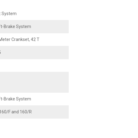
ft System
t-Brake System
ter Crankset, 42 T
5
1
t-Brake System
160/F and 160/R