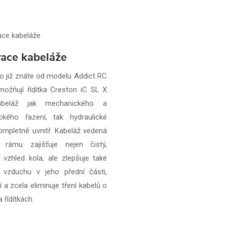
race kabeláže
 to již znáte od modelu Addict RC
umožňují řídítka Creston iC SL X
abeláž jak mechanického a
ického řazení, tak hydraulické
ompletně uvnitř. Kabeláž vedená
m rámu zajišťuje nejen čistý,
í vzhled kola, ale zlepšuje také
 vzduchu v jeho přední části,
 a zcela eliminuje tření kabelů o
 řídítkách.