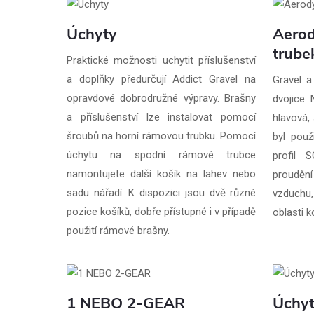
Úchyty
Aerod
trube
Praktické možnosti uchytit příslušenství
a doplňky předurčují Addict Gravel na
Gravel a
opravdové dobrodružné výpravy. Brašny
dvojice.
a příslušenství lze instalovat pomocí
hlavová,
šroubů na horní rámovou trubku. Pomocí
byl použ
úchytu na spodní rámové trubce
profil 
namontujete další košík na lahev nebo
proudění
sadu nářadí. K dispozici jsou dvě různé
vzduchu
pozice košíků, dobře přístupné i v případě
oblasti 
použití rámové brašny.
1 NEBO 2-GEAR
Úchyt