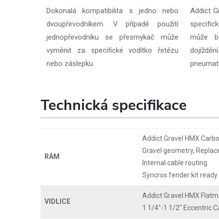
Dokonalá kompatibilita s jedno nebo
Addict G
dvoupřevodníkem. V případě použití
specific
jednopřevodníku se přesmykač může
může b
vyměnit za specifické vodítko řetězu
dojíždě
nebo záslepku.
pneumati
Technická specifikace
Addict Gravel HMX Carb
Gravel geometry, Replac
RÁM
Internal cable routing
Syncros fender kit ready
Addict Gravel HMX Flatm
VIDLICE
1 1/4"-1 1/2" Eccentric 