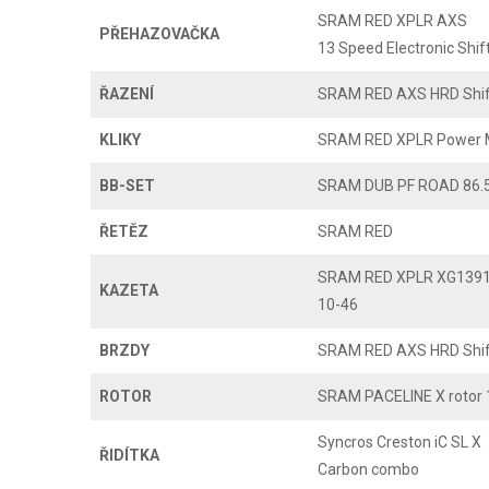
SRAM RED XPLR AXS
PŘEHAZOVAČKA
13 Speed Electronic Shi
ŘAZENÍ
SRAM RED AXS HRD Shif
KLIKY
SRAM RED XPLR Power Me
BB-SET
SRAM DUB PF ROAD 86.
ŘETĚZ
SRAM RED
SRAM RED XPLR XG139
KAZETA
10-46
BRZDY
SRAM RED AXS HRD Shif
ROTOR
SRAM PACELINE X rotor 
Syncros Creston iC SL X
ŘIDÍTKA
Carbon combo