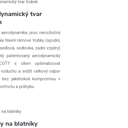
ynamický tvar
k
 aerodynamika jsou nerozlučná
 Na hlavní rámové trubky (spodní,
 sedlová, sedlovka, zadní vzpěry)
itý patentovaný aerodynamický
SCOTT s cílem optimalizovat
 vzduchu a snížit celkový odpor
, bez jakéhokoli kompromisu v
komfortu a průhybu.
y na blatníky