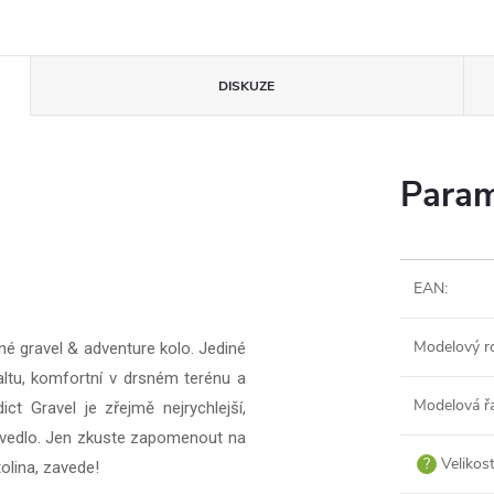
DISKUZE
Param
EAN
:
Modelový r
é gravel & adventure kolo. Jediné
faltu, komfortní v drsném terénu a
Modelová ř
ct Gravel je zřejmě nejrychlejší,
povedlo. Jen zkuste zapomenout na
?
Velikos
tolina, zavede!