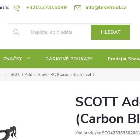
+420327315049
info@bikefrodl.cz
rance nejnižší ceny!
Podmínky ochrany osobních údajů
Platební me
HLEDAT
ZNAČKY
DÁRKOVÉ POUKAZY
Prodejní Sho
l
SCOTT Addict Gravel RC (Carbon Black), vel. L
SCOTT Add
(Carbon Bla
Kód produktu:
SCO42536330200