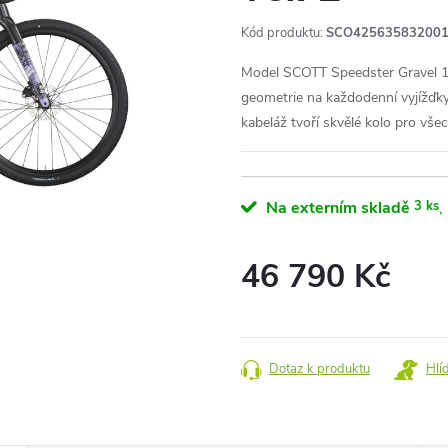
Kód produktu:
SCO42563583200
Model SCOTT Speedster Gravel 10
geometrie na každodenní vyjížďky,
kabeláž tvoří skvělé kolo pro všec
Na externím skladě
3 ks
46 790 Kč
Měrná
cena:
Dotaz k produktu
Hlí