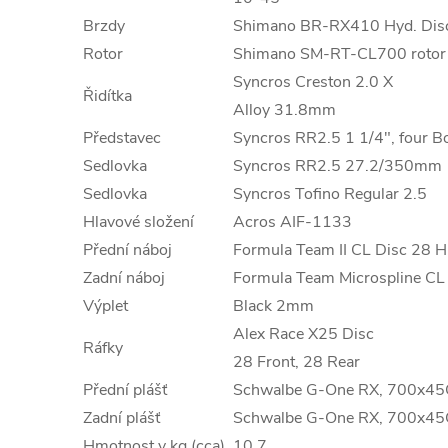
Brzdy
Shimano BR-RX410 Hyd. Dis
Rotor
Shimano SM-RT-CL700 rotor
Syncros Creston 2.0 X
Řidítka
Alloy 31.8mm
Představec
Syncros RR2.5 1 1/4", four 
Sedlovka
Syncros RR2.5 27.2/350mm
Sedlovka
Syncros Tofino Regular 2.5
Hlavové složení
Acros AIF-1133
Přední náboj
Formula Team II CL Disc 28 H
Zadní náboj
Formula Team Microspline CL
Výplet
Black 2mm
Alex Race X25 Disc
Ráfky
28 Front, 28 Rear
Přední plášť
Schwalbe G-One RX, 700x45
Zadní plášť
Schwalbe G-One RX, 700x45
Hmotnost v kg (cca)
10.7