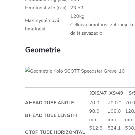
Hmotnost v lb (cca)
23.59
120kg
Max. systémová
Celková hmotnost zahrnuje kol
hmotnost
další zavazadlo
Geometrie
XXS/47
XS/49
S/
A
HEAD TUBE ANGLE
70.0 °
70.0 °
70.0
98.0
108.0
128
B
HEAD TUBE LENGTH
mm
mm
mm
512.6
524.1
538
C
TOP TUBE HORIZONTAL