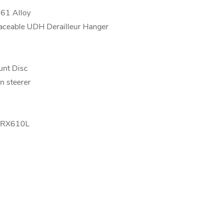
061 Alloy
aceable UDH Derailleur Hanger
unt Disc
n steerer
-RX610L