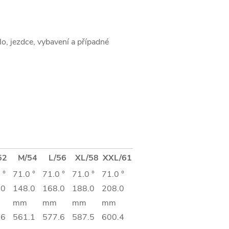
o, jezdce, vybavení a případné
52
M/54
L/56
XL/58
XXL/61
 °
71.0 °
71.0 °
71.0 °
71.0 °
.0
148.0
168.0
188.0
208.0
mm
mm
mm
mm
.6
561.1
577.6
587.5
600.4