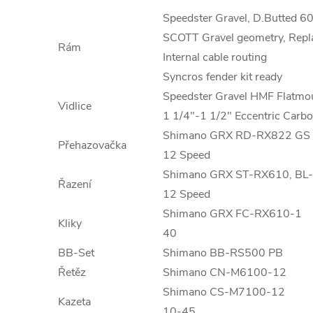
Speedster Gravel, D.Butted 6
SCOTT Gravel geometry, Repl
Rám
Internal cable routing
Syncros fender kit ready
Speedster Gravel HMF Flatmo
Vidlice
1 1/4"-1 1/2" Eccentric Carbo
Shimano GRX RD-RX822 GS
Přehazovačka
12 Speed
Shimano GRX ST-RX610, BL
Řazení
12 Speed
Shimano GRX FC-RX610-1
Kliky
40
BB-Set
Shimano BB-RS500 PB
Řetěz
Shimano CN-M6100-12
Shimano CS-M7100-12
Kazeta
10-45