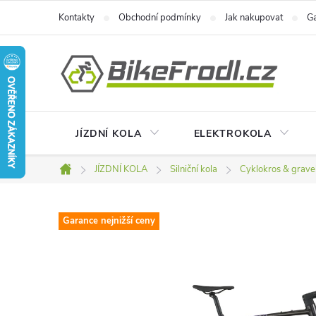
Přejít
Kontakty
Obchodní podmínky
Jak nakupovat
Ga
na
obsah
JÍZDNÍ KOLA
ELEKTROKOLA
JÍZDNÍ KOLA
Silniční kola
Cyklokros & grave
Domů
Garance nejnižší ceny