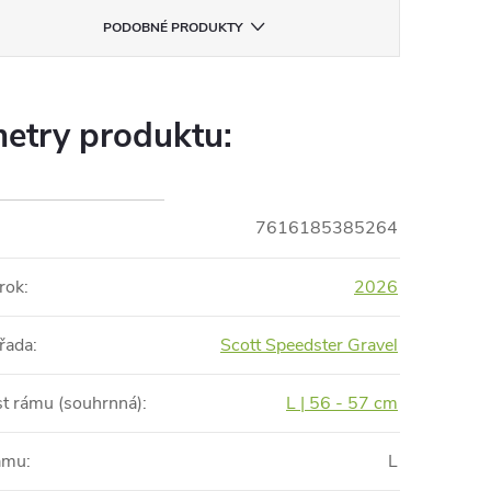
PODOBNÉ PRODUKTY
etry produktu:
7616185385264
rok
:
2026
řada
:
Scott Speedster Gravel
st rámu (souhrnná)
:
L | 56 - 57 cm
rámu
:
L