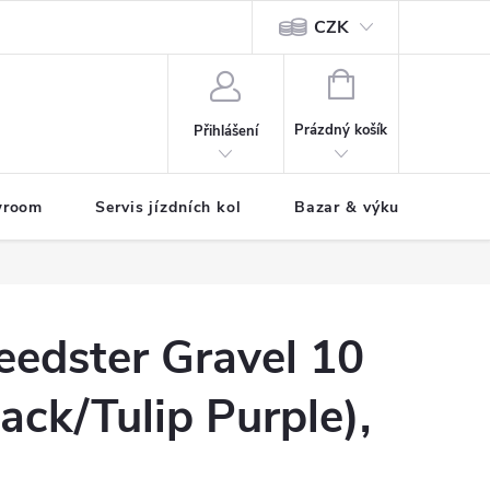
CZK
tody
NÁKUPNÍ
KOŠÍK
Prázdný košík
Přihlášení
wroom
Servis jízdních kol
Bazar & výkup jízdních 
edster Gravel 10
ack/Tulip Purple),