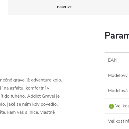
DISKUZE
Param
EAN
:
Modelový 
mečné gravel & adventure kolo.
ší na asfaltu, komfortní v
Modelová 
ít do tuhého. Addict Gravel je
olo, jaké se nám kdy povedlo.
Veliko
?
te, kam vás silnice, vlastně
Velikost 