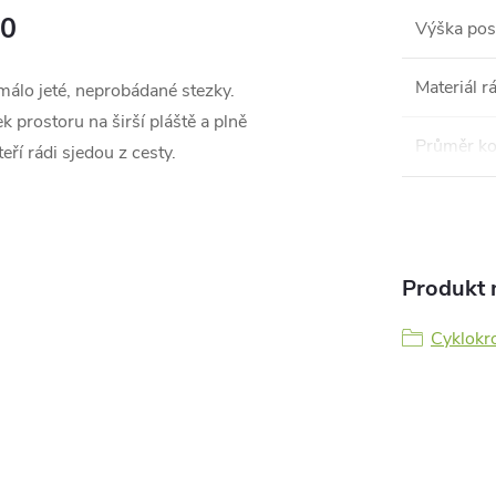
10
Výška pos
Materiál 
álo jeté, neprobádané stezky.
 prostoru na širší pláště a plně
Průměr ko
eří rádi sjedou z cesty.
Produkt n
Cyklokro