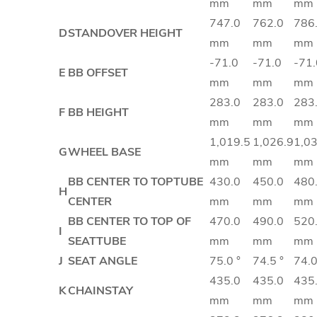
mm
mm
mm
747.0
762.0
786
D
STANDOVER HEIGHT
mm
mm
mm
-71.0
-71.0
-71.
E
BB OFFSET
mm
mm
mm
283.0
283.0
283
F
BB HEIGHT
mm
mm
mm
1,019.5
1,026.9
1,0
G
WHEEL BASE
mm
mm
mm
BB CENTER TO TOPTUBE
430.0
450.0
480
H
CENTER
mm
mm
mm
BB CENTER TO TOP OF
470.0
490.0
520
I
SEATTUBE
mm
mm
mm
J
SEAT ANGLE
75.0 °
74.5 °
74.0
435.0
435.0
435
K
CHAINSTAY
mm
mm
mm