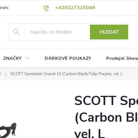
+420327315049
rance nejnižší ceny!
Podmínky ochrany osobních údajů
Platební me
HLEDAT
ZNAČKY
DÁRKOVÉ POUKAZY
Prodejní Sho
l
SCOTT Speedster Gravel 10 (Carbon Black/Tulip Purple), vel. L
SCOTT Spe
(Carbon Bl
vel. L