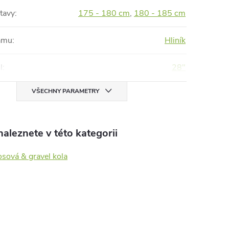
tavy
:
175 - 180 cm
,
180 - 185 cm
rámu
:
Hliník
l
:
28"
VŠECHNY PARAMETRY
aleznete v této kategorii
sová & gravel kola