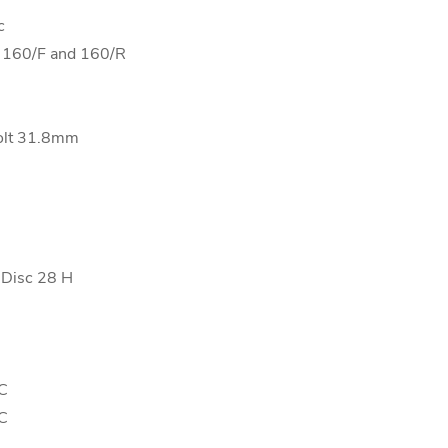
c
 160/F and 160/R
Bolt 31.8mm
 Disc 28 H
C
C