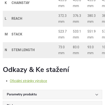
435.0
435.0
435.0
4
K
CHAINSTAY
mm
mm
mm
m
372.3
376.3
380.3
3
L
REACH
mm
mm
mm
m
523.7
533.1
551.9
5
M
STACK
mm
mm
mm
m
73.0
83.0
93.0
1
N
STEM LENGTH
mm
mm
mm
m
Odkazy & Ke stažení
Oficiální stránky výrobce
Parametry produktu