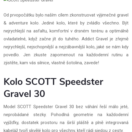
Od prvopočátku bylo naším cílem zkonstruovat výjimečné gravel
& adventure kolo. Jediné kolo, které by zvládlo všechno. Být
nejrychlejší na asfaltu, komfortní v drsném terénu a optimálně
ovladatelné, když začne jít do tuhého. Addict Gravel je zřejmě
nejrychlejší, nejschopnější a nejzábavnější kolo, jaké se nám kdy
povedlo. Jen zkuste zapomenout na každodenní rutinu a
zjistěte, kam vás silnice, vlastně šotolina, zavede!
Kolo SCOTT Speedster
Gravel 30
Model SCOTT Speedster Gravel 30 bez váhání řeší málo jeté,
neprobádané stezky. Pohodlná geometrie na každodenní
vyjížďky, dostatek prostoru na širší pláště a plně integrovaná
kabeláž tvoří skvělé kolo pro všechny, kteří rádi sjedou z cesty.