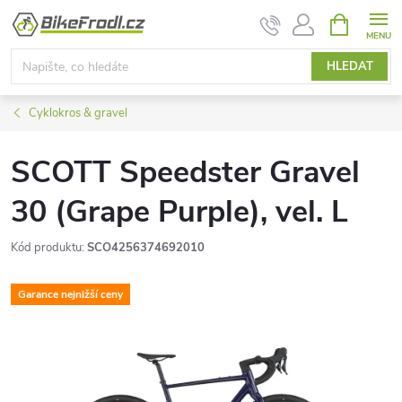
Přejít
NÁKUPNÍ
KOŠÍK
na
obsah
HLEDAT
Cyklokros & gravel
SCOTT Speedster Gravel
30 (Grape Purple), vel. L
Kód produktu:
SCO4256374692010
Garance nejnižší ceny