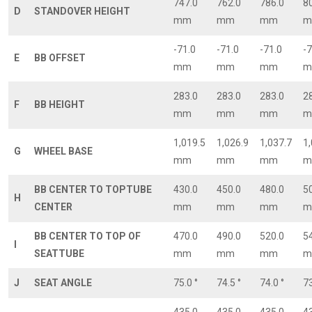
747.0
762.0
786.0
8
D
STANDOVER HEIGHT
mm
mm
mm
m
-71.0
-71.0
-71.0
-7
E
BB OFFSET
mm
mm
mm
m
283.0
283.0
283.0
2
F
BB HEIGHT
mm
mm
mm
m
1,019.5
1,026.9
1,037.7
1
G
WHEEL BASE
mm
mm
mm
m
BB CENTER TO TOPTUBE
430.0
450.0
480.0
5
H
CENTER
mm
mm
mm
m
BB CENTER TO TOP OF
470.0
490.0
520.0
5
I
SEATTUBE
mm
mm
mm
m
J
SEAT ANGLE
75.0 °
74.5 °
74.0 °
73