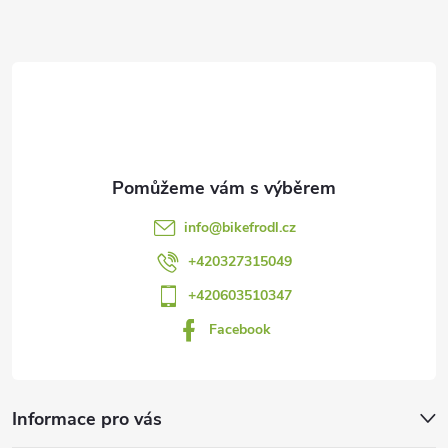
Z
á
p
a
t
info
@
bikefrodl.cz
í
+420327315049
+420603510347
Facebook
Informace pro vás