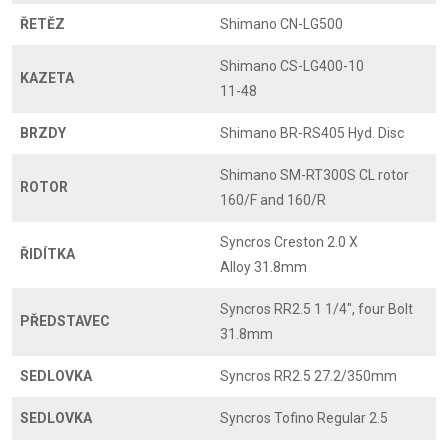
ŘETĚZ
Shimano CN-LG500
Shimano CS-LG400-10
KAZETA
11-48
BRZDY
Shimano BR-RS405 Hyd. Disc
Shimano SM-RT300S CL rotor
ROTOR
160/F and 160/R
Syncros Creston 2.0 X
ŘIDÍTKA
Alloy 31.8mm
Syncros RR2.5 1 1/4", four Bolt
PŘEDSTAVEC
31.8mm
SEDLOVKA
Syncros RR2.5 27.2/350mm
SEDLOVKA
Syncros Tofino Regular 2.5