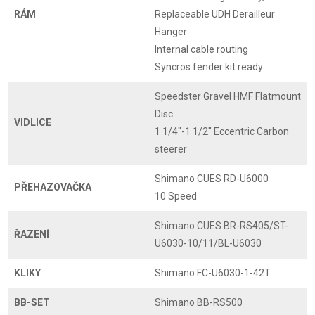
RÁM
Replaceable UDH Derailleur
Hanger
Internal cable routing
Syncros fender kit ready
Speedster Gravel HMF Flatmount
Disc
VIDLICE
1 1/4"-1 1/2" Eccentric Carbon
steerer
Shimano CUES RD-U6000
PŘEHAZOVAČKA
10 Speed
Shimano CUES BR-RS405/ST-
ŘAZENÍ
U6030-10/11/BL-U6030
KLIKY
Shimano FC-U6030-1-42T
BB-SET
Shimano BB-RS500