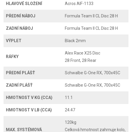
HLAVOVÉ SLOŽENÍ
Acros AIF-1133
PŘEDNÍ NÁBOJ
Formula Team II CL Disc 28 H
ZADNÍ NÁBOJ
Formula Team II CL Disc 28 H
VÝPLET
Black 2mm
Alex Race X25 Disc
RÁFKY
28 Front, 28 Rear
PŘEDNÍ PLÁŠŤ
Schwalbe G-One RX, 700x45C
ZADNÍ PLÁŠŤ
Schwalbe G-One RX, 700x45C
HMOTNOST V KG (CCA)
11.1
HMOTNOST V LB (CCA)
24.47
120kg
MAX. SYSTÉMOVÁ
Celková hmotnost zahrnuje kolo,