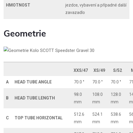
HMOTNOST
jezdce, vybavení a případné další
zavazadlo
Geometrie
XXS/47
XS/49
S/52
A
HEAD TUBE ANGLE
70.0 °
70.0 °
70.0 °
71
98.0
108.0
128.0
1
B
HEAD TUBE LENGTH
mm
mm
mm
m
512.6
524.1
538.6
5
C
TOP TUBE HORIZONTAL
mm
mm
mm
m