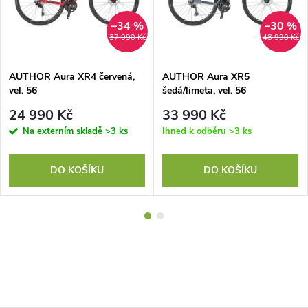
–34 %
–30 %
37 990 Kč
48 990 Kč
AUTHOR Aura XR4 červená,
AUTHOR Aura XR5
vel. 56
šedá/limeta, vel. 56
24 990 Kč
33 990 Kč
Na externím skladě
>3 ks
Ihned k odběru
>3 ks
DO KOŠÍKU
DO KOŠÍKU