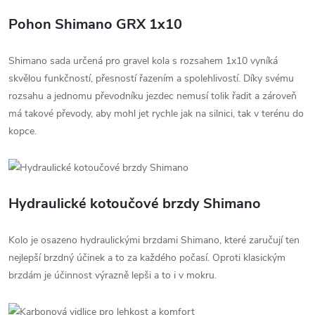
Pohon Shimano GRX 1x10
Shimano sada určená pro gravel kola s rozsahem 1x10 vyníká
skvělou funkčností, přesností řazením a spolehlivostí. Díky svému
rozsahu a jednomu převodníku jezdec nemusí tolik řadit a zároveň
má takové převody, aby mohl jet rychle jak na silnici, tak v terénu do
kopce.
Hydraulické kotoučové brzdy Shimano
Kolo je osazeno hydraulickými brzdami Shimano, které zaručují ten
nejlepší brzdný účinek a to za každého počasí. Oproti klasickým
brzdám je účinnost výrazně lepši a to i v mokru.