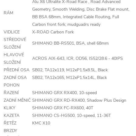
Alu X6 Ultralite X-Road Race , Road Advanced
Geometry, Smooth Welding, Disc Brake Flat mount,
RÁM
BB BSA 68mm, Integrated Cable Routing, Full
Carbon front fork; mudguadrs ready
VIDLICE
X-ROAD Carbon Fork
STŘEDOVÉ
SHIMANO BB-RS501, BSA, shell 68mm
SLOŽENÍ
HLAVOVÉ
ACROS AIX-643, ICR, OD56, IS52/28.6 - 40IPS
SLOŽENÍ
PŘEDNÍ OSA
SB02, TA12x119, M12xP1.5x8.5L, Black
ZADNÍ OSA
SB02, TA12x165, M12xP1.5x14L, Black
POHON
ŘAZENÍ
SHIMANO GRX RX400, 10-speed
ZADNÍ MĚNIČ
SHIMANO GRX RD-RX400, Shadow Plus Design
KLIKY
SHIMANO GRX FC-RX600, 40T
KAZETA
SHIMANO CS-HG500, 10-speed, 11-36T
ŘETĚZ
KMC X10
BRZDY