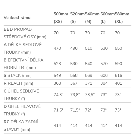
500mm
520mm
540mm
560mm
580mm
Velikost rámu
(XS)
(S)
(M)
(L)
(XL)
BBD
PROPAD
70
70
70
70
70
STŘEDOVÉ OSY (mm)
A
DÉLKA SEDLOVÉ
470
490
510
530
550
TRUBKY (mm)
B
EFEKTIVNÍ DÉLKA
523
530
540
570
590
HORNÍ TR. (mm)
S
STACK (mm)
549
558
569
606
616
R
REACH (mm)
368
367
371
384
401
C
ÚHEL SEDLOVÉ
74,3°
73,8°
73,5°
73°
73°
TRUBKY (°)
D
ÚHEL HLAVOVÉ
71,5°
71,5°
72°
73°
73°
TRUBKY (°)
RC
DÉLKA ZADNÍ
414
414
414
414
414
STAVBY (mm)