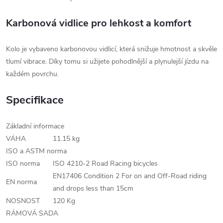
Karbonová vidlice pro lehkost a komfort
Kolo je vybaveno karbonovou vidlicí, která snižuje hmotnost a skvěle
tlumí vibrace. Díky tomu si užijete pohodlnější a plynulejší jízdu na
každém povrchu.
Specifikace
Základní informace
VÁHA
11.15 kg
ISO a ASTM norma
ISO norma
ISO 4210-2 Road Racing bicycles
EN17406 Condition 2 For on and Off-Road riding
EN norma
and drops less than 15cm
NOSNOST
120 Kg
RÁMOVÁ SADA