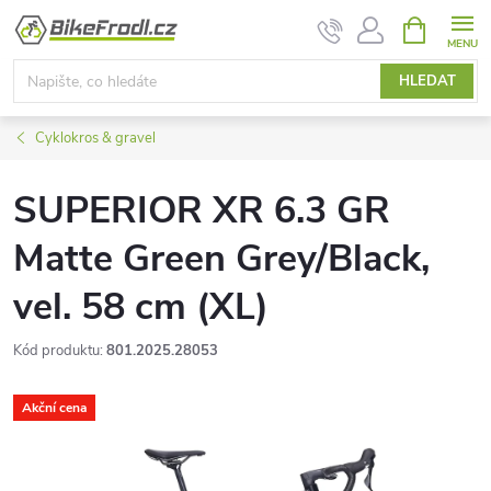
Přejít
NÁKUPNÍ
KOŠÍK
na
obsah
HLEDAT
Cyklokros & gravel
SUPERIOR XR 6.3 GR
Matte Green Grey/Black,
vel. 58 cm (XL)
Kód produktu:
801.2025.28053
Akční cena