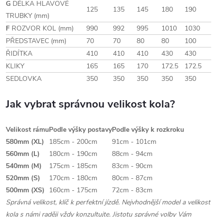
G
DÉLKA HLAVOVÉ
125
135
145
180
190
TRUBKY (mm)
F
ROZVOR KOL (mm)
990
992
995
1010
1030
PŘEDSTAVEC (mm)
70
70
80
80
100
ŘIDÍTKA
410
410
410
430
430
KLIKY
165
165
170
172.5
172.5
SEDLOVKA
350
350
350
350
350
Jak vybrat správnou velikost kola?
Velikost rámu
Podle výšky postavy
Podle výšky k rozkroku
580mm (XL)
185cm - 200cm
91cm - 101cm
560mm (L)
180cm - 190cm
88cm - 94cm
540mm (M)
175cm - 185cm
83cm - 90cm
520mm (S)
170cm - 180cm
80cm - 87cm
500mm (XS)
160cm - 175cm
72cm - 83cm
Správná velikost, klíč k perfektní jízdě. Nejvhodnější model a velikost
kola s námi raději vždy konzultujte. Jistotu správné volby Vám