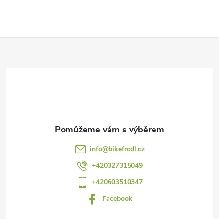
Z
á
p
a
t
info
@
bikefrodl.cz
í
+420327315049
+420603510347
Facebook