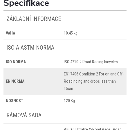
Specifikace
ZÁKLADNÍ INFORMACE
VÁHA
10.45 kg
ISO A ASTM NORMA
ISO NORMA
ISO 4210-2 Road Racing bicycles
EN17406 Condition 2 For on and Off-
EN NORMA
Road riding and drops less than
15cm
NOSNOST
120 Kg
RÁMOVÁ SADA
Alu X6 Ultralite X-Road Race , Road