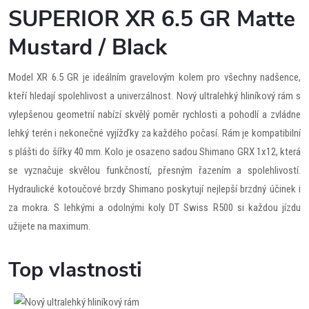
SUPERIOR XR 6.5 GR Matte
Mustard / Black
Model XR 6.5 GR je ideálním gravelovým kolem pro všechny nadšence,
kteří hledají spolehlivost a univerzálnost. Nový ultralehký hliníkový rám s
vylepšenou geometrií nabízí skvělý poměr rychlosti a pohodlí a zvládne
lehký terén i nekonečné vyjížďky za každého počasí. Rám je kompatibilní
s plášti do šířky 40 mm. Kolo je osazeno sadou Shimano GRX 1x12, která
se vyznačuje skvělou funkčností, přesným řazením a spolehlivostí.
Hydraulické kotoučové brzdy Shimano poskytují nejlepší brzdný účinek i
za mokra. S lehkými a odolnými koly DT Swiss R500 si každou jízdu
užijete na maximum.
Top vlastnosti