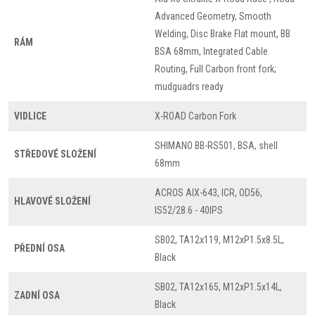
Advanced Geometry, Smooth
Welding, Disc Brake Flat mount, BB
RÁM
BSA 68mm, Integrated Cable
Routing, Full Carbon front fork;
mudguadrs ready
VIDLICE
X-ROAD Carbon Fork
SHIMANO BB-RS501, BSA, shell
STŘEDOVÉ SLOŽENÍ
68mm
ACROS AIX-643, ICR, OD56,
HLAVOVÉ SLOŽENÍ
IS52/28.6 - 40IPS
SB02, TA12x119, M12xP1.5x8.5L,
PŘEDNÍ OSA
Black
SB02, TA12x165, M12xP1.5x14L,
ZADNÍ OSA
Black