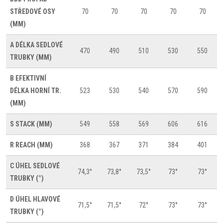
STŘEDOVÉ OSY
70
70
70
70
70
(MM)
A
DÉLKA SEDLOVÉ
470
490
510
530
550
TRUBKY (MM)
B
EFEKTIVNÍ
DÉLKA HORNÍ TR.
523
530
540
570
590
(MM)
S
STACK (MM)
549
558
569
606
616
R
REACH (MM)
368
367
371
384
401
C
ÚHEL SEDLOVÉ
74,3°
73,8°
73,5°
73°
73°
TRUBKY (°)
D
ÚHEL HLAVOVÉ
71,5°
71,5°
72°
73°
73°
TRUBKY (°)