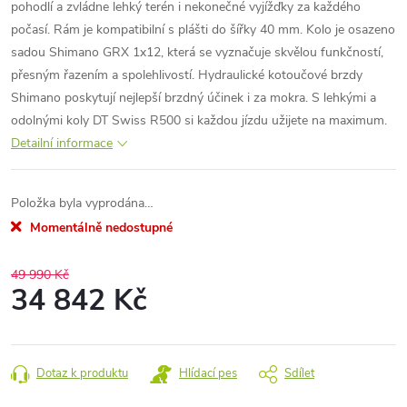
pohodlí a zvládne lehký terén i nekonečné vyjížďky za každého
počasí. Rám je kompatibilní s plášti do šířky 40 mm. Kolo je osazeno
sadou Shimano GRX 1x12, která se vyznačuje skvělou funkčností,
přesným řazením a spolehlivostí. Hydraulické kotoučové brzdy
Shimano poskytují nejlepší brzdný účinek i za mokra. S lehkými a
odolnými koly DT Swiss R500 si každou jízdu užijete na maximum.
Detailní informace
Položka byla vyprodána…
Momentálně nedostupné
49 990 Kč
34 842 Kč
Měrná
cena:
Dotaz k produktu
Hlídací pes
Sdílet