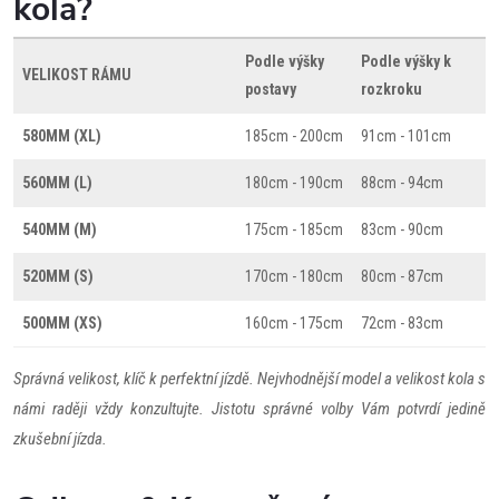
kola?
Podle výšky
Podle výšky k
VELIKOST RÁMU
postavy
rozkroku
580MM (XL)
185cm - 200cm
91cm - 101cm
560MM (L)
180cm - 190cm
88cm - 94cm
540MM (M)
175cm - 185cm
83cm - 90cm
520MM (S)
170cm - 180cm
80cm - 87cm
500MM (XS)
160cm - 175cm
72cm - 83cm
Správná velikost, klíč k perfektní jízdě. Nejvhodnější model a velikost kola s
námi raději vždy konzultujte. Jistotu správné volby Vám potvrdí jedině
zkušební jízda.