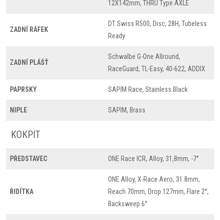
12X142mm, THRU Type AXLE
DT Swiss R500, Disc, 28H, Tubeless
ZADNÍ RÁFEK
Ready
Schwalbe G-One Allround,
ZADNÍ PLÁŠŤ
RaceGuard, TL-Easy, 40-622, ADDIX
PAPRSKY
SAPIM Race, Stainless Black
NIPLE
SAPIM, Brass
KOKPIT
PŘEDSTAVEC
ONE Race ICR, Alloy, 31,8mm, -7°
ONE Alloy, X-Race Aero, 31.8mm,
ŘIDÍTKA
Reach 70mm, Drop 127mm, Flare 2°,
Backsweep 6°