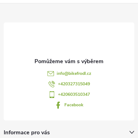
Z
á
p
a
t
info
@
bikefrodl.cz
í
+420327315049
+420603510347
Facebook
Informace pro vás