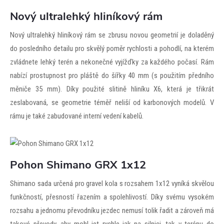
Nový ultralehký hliníkový rám
Nový ultralehký hliníkový rám se zbrusu novou geometrií je doladěný
do posledního detailu pro skvělý poměr rychlosti a pohodlí, na kterém
zvládnete lehký terén a nekonečné vyjížďky za každého počasí. Rám
nabízí prostupnost pro pláště do šířky 40 mm (s použitím předního
měniče 35 mm). Díky použité slitině hliníku X6, která je třikrát
zeslabovaná, se geometrie téměř neliší od karbonových modelů. V
rámu je také zabudované interní vedení kabelů.
Pohon Shimano GRX 1x12
Shimano sada určená pro gravel kola s rozsahem 1x12 vyníká skvělou
funkčností, přesností řazením a spolehlivostí. Díky svému vysokém
rozsahu a jednomu převodníku jezdec nemusí tolik řadit a zároveň má
takové převody, aby mohl jet rychle jak na silnici, tak v terénu do