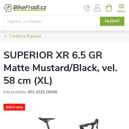
Přejít
NÁKUPNÍ
KOŠÍK
na
obsah
HLEDAT
Cyklokros & gravel
SUPERIOR XR 6.5 GR
Matte Mustard/Black, vel.
58 cm (XL)
Kód produktu:
801.2025.28048
Akční cena