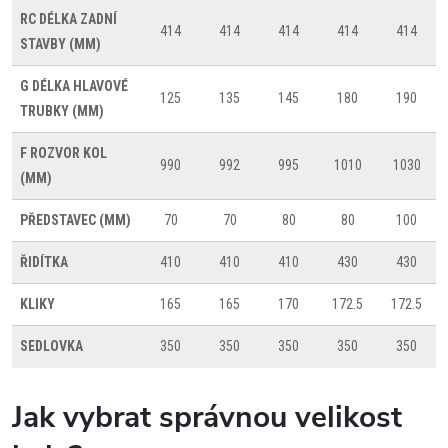
RC
DÉLKA ZADNÍ
414
414
414
414
414
STAVBY (MM)
G
DÉLKA HLAVOVÉ
125
135
145
180
190
TRUBKY (MM)
F
ROZVOR KOL
990
992
995
1010
1030
(MM)
PŘEDSTAVEC (MM)
70
70
80
80
100
ŘIDÍTKA
410
410
410
430
430
KLIKY
165
165
170
172.5
172.5
SEDLOVKA
350
350
350
350
350
Jak vybrat správnou velikost