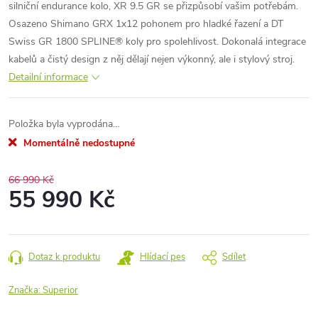
silniční endurance kolo, XR 9.5 GR se přizpůsobí vašim potřebám.
Osazeno Shimano GRX 1x12 pohonem pro hladké řazení a DT
Swiss GR 1800 SPLINE® koly pro spolehlivost. Dokonalá integrace
kabelů a čistý design z něj dělají nejen výkonný, ale i stylový stroj.
Detailní informace
Položka byla vyprodána…
Momentálně nedostupné
66 990 Kč
55 990 Kč
Měrná
cena:
Dotaz k produktu
Hlídací pes
Sdílet
Značka:
Superior