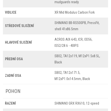
mudguards ready.
VIDLICE
XR Mid Modulus Carbon Fork
SHIMANO BB-RS500PB, PressFit,
STŘEDOVÉ SLOŽENÍ
shell 41x86.5mm
ACROS AIX-643, ICR, OD56,
HLAVOVÉ SLOŽENÍ
IS52/28.6 - 40IPS
SB02, TA12x119, M12xP1.5x8.5L,
PŘEDNÍ OSA
Black
SB02, TA12x171.5,
ZADNÍ OSA
M12xP1.0x14.5mm, Black
POHON
ŘAZENÍ
SHIMANO GRX RX610, 12-speed