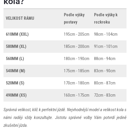
kola?
Podle výšky
Podle výšky k
VELIKOST RÁMU
postavy
rozkroku
610MM (XXL)
195cm - 205cm
98cm - 104cm
580MM (XL)
185cm - 200cm
91cm - 101cm
560MM (L)
180cm - 190cm
88cm - 94cm
540MM (M)
175cm - 185cm
83cm - 90cm
520MM (S)
170cm - 180cm
80cm - 87cm
490MM (XS)
160cm - 175cm
72cm - 83cm
Správná velikost, klíč k perfektní jízdě. Nejvhodnější model a velikost kola s
námi raději vždy konzultujte. Jistotu správné volby Vám potvrdí jedině
zkušební jízda.