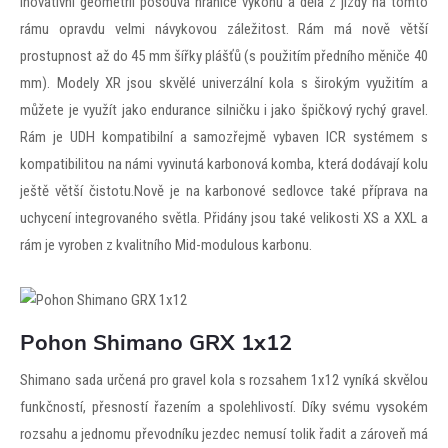
inovativní geometrií posouvá hranice výkonu a dělá z jízdy na tomto
rámu opravdu velmi návykovou záležitost. Rám má nově větší
prostupnost až do 45 mm šířky plášťů (s použitím předního měniče 40
mm). Modely XR jsou skvělé univerzální kola s širokým využitím a
můžete je využít jako endurance silničku i jako špičkový rychý gravel.
Rám je UDH kompatibilní a samozřejmě vybaven ICR systémem s
kompatibilitou na námi vyvinutá karbonová komba, která dodávají kolu
ještě větší čistotu.Nově je na karbonové sedlovce také příprava na
uchycení integrovaného světla. Přidány jsou také velikosti XS a XXL a
rám je vyroben z kvalitního Mid-modulous karbonu.
Pohon Shimano GRX 1x12
Shimano sada určená pro gravel kola s rozsahem 1x12 vyníká skvělou
funkčností, přesností řazením a spolehlivostí. Díky svému vysokém
rozsahu a jednomu převodníku jezdec nemusí tolik řadit a zároveň má