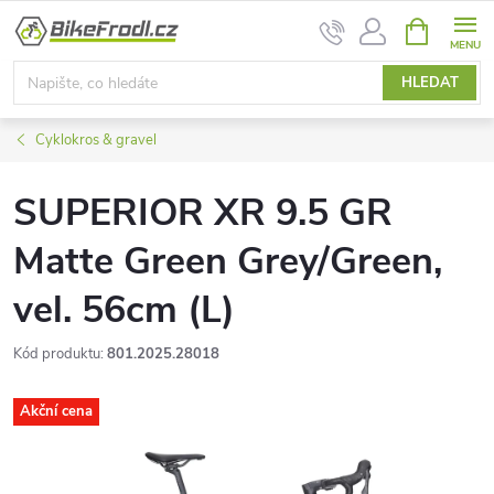
Přejít
NÁKUPNÍ
na
KOŠÍK
obsah
HLEDAT
Cyklokros & gravel
SUPERIOR XR 9.5 GR
Matte Green Grey/Green,
vel. 56cm (L)
Kód produktu:
801.2025.28018
Akční cena