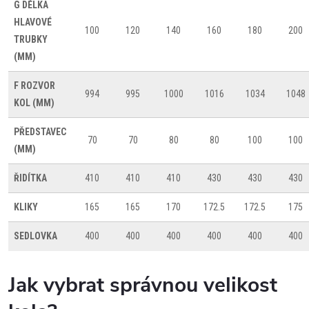
G
DÉLKA
HLAVOVÉ
100
120
140
160
180
200
TRUBKY
(MM)
F
ROZVOR
994
995
1000
1016
1034
1048
KOL (MM)
PŘEDSTAVEC
70
70
80
80
100
100
(MM)
ŘIDÍTKA
410
410
410
430
430
430
KLIKY
165
165
170
172.5
172.5
175
SEDLOVKA
400
400
400
400
400
400
Jak vybrat správnou velikost