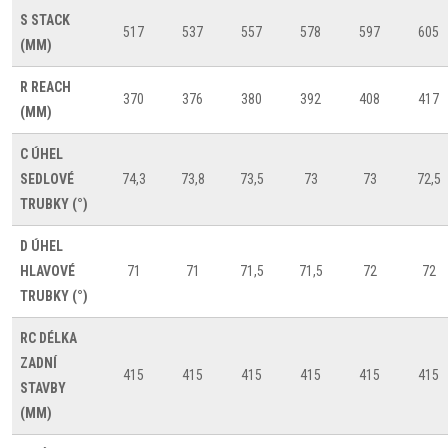
S
STACK
517
537
557
578
597
605
(MM)
R
REACH
370
376
380
392
408
417
(MM)
C
ÚHEL
SEDLOVÉ
74,3
73,8
73,5
73
73
72,5
TRUBKY (°)
D
ÚHEL
HLAVOVÉ
71
71
71,5
71,5
72
72
TRUBKY (°)
RC
DÉLKA
ZADNÍ
415
415
415
415
415
415
STAVBY
(MM)