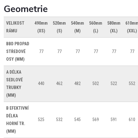
Geometrie
VELIKOST
490mm
520mm
540mm
560mm
580mm
610m
RÁMU
(XS)
(S)
(M)
(L)
(XL)
(XXL)
BBD
PROPAD
STŘEDOVÉ
77
77
77
77
77
77
OSY (MM)
A
DÉLKA
SEDLOVÉ
440
462
482
502
522
552
TRUBKY
(MM)
B
EFEKTIVNÍ
DÉLKA
525
532
545
569
591
610
HORNÍ TR.
(MM)