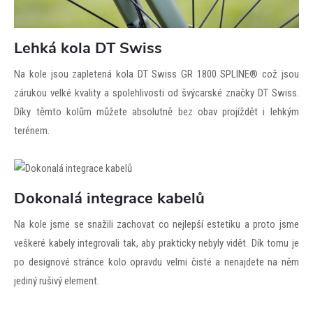
Lehká kola DT Swiss
Na kole jsou zapletená kola DT Swiss GR 1800 SPLINE® což jsou
zárukou velké kvality a spolehlivosti od švýcarské značky DT Swiss.
Díky těmto kolům můžete absolutně bez obav projíždět i lehkým
terénem.
Dokonalá integrace kabelů
Na kole jsme se snažili zachovat co nejlepší estetiku a proto jsme
veškeré kabely integrovali tak, aby prakticky nebyly vidět. Dík tomu je
po designové stránce kolo opravdu velmi čisté a nenajdete na něm
jediný rušivý element.