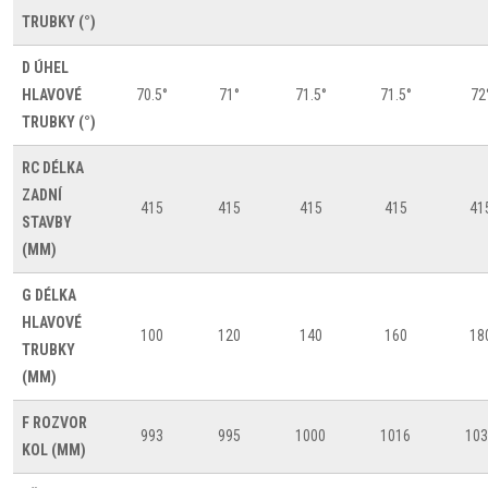
TRUBKY (°)
D
ÚHEL
HLAVOVÉ
70.5°
71°
71.5°
71.5°
72
TRUBKY (°)
RC
DÉLKA
ZADNÍ
415
415
415
415
41
STAVBY
(MM)
G
DÉLKA
HLAVOVÉ
100
120
140
160
18
TRUBKY
(MM)
F
ROZVOR
993
995
1000
1016
103
KOL (MM)