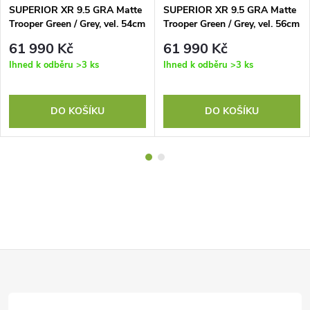
SUPERIOR XR 9.5 GRA Matte
SUPERIOR XR 9.5 GRA Matte
Trooper Green / Grey, vel. 54cm
Trooper Green / Grey, vel. 56cm
(M)
(L)
61 990 Kč
61 990 Kč
Ihned k odběru
>3 ks
Ihned k odběru
>3 ks
DO KOŠÍKU
DO KOŠÍKU
Z
á