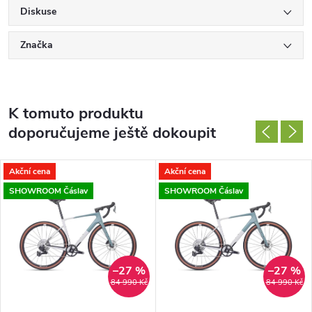
Diskuse
Značka
K tomuto produktu
doporučujeme ještě dokoupit
Akční cena
Akční cena
SHOWROOM Čáslav
SHOWROOM Čáslav
–27 %
–27 %
84 990 Kč
84 990 Kč