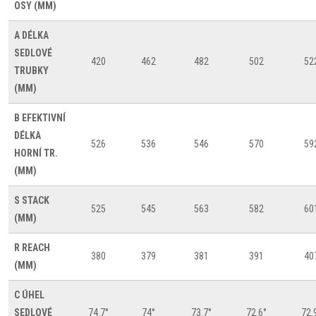
OSY (MM)
A
DÉLKA
SEDLOVÉ
420
462
482
502
52
TRUBKY
(MM)
B
EFEKTIVNÍ
DÉLKA
526
536
546
570
59
HORNÍ TR.
(MM)
S
STACK
525
545
563
582
60
(MM)
R
REACH
380
379
381
391
40
(MM)
C
ÚHEL
SEDLOVÉ
74.7°
74°
73.7°
72.6°
72.