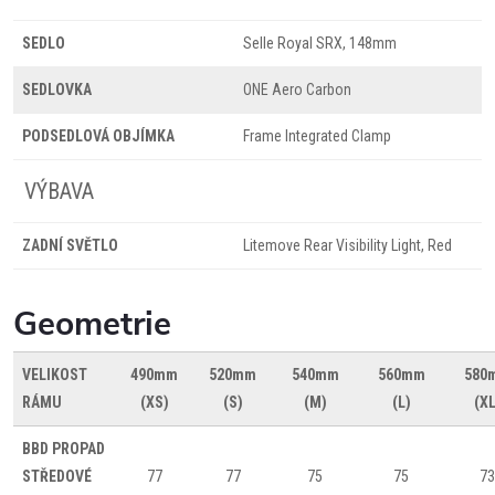
SEDLO
Selle Royal SRX, 148mm
SEDLOVKA
ONE Aero Carbon
PODSEDLOVÁ OBJÍMKA
Frame Integrated Clamp
VÝBAVA
ZADNÍ SVĚTLO
Litemove Rear Visibility Light, Red
Geometrie
VELIKOST
490mm
520mm
540mm
560mm
580
RÁMU
(XS)
(S)
(M)
(L)
(XL
BBD
PROPAD
STŘEDOVÉ
77
77
75
75
73