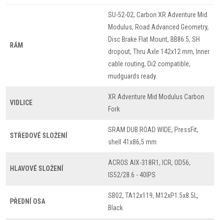
SU-52-02, Carbon XR Adventure Mid
Modulus, Road Advanced Geometry,
Disc Brake Flat Mount, BB86.5, SH
RÁM
dropout, Thru Axle 142x12 mm, Inner
cable routing, Di2 compatible,
mudguards ready.
XR Adventure Mid Modulus Carbon
VIDLICE
Fork
SRAM DUB ROAD WIDE, PressFit,
STŘEDOVÉ SLOŽENÍ
shell 41x86,5 mm
ACROS AIX-318R1, ICR, OD56,
HLAVOVÉ SLOŽENÍ
IS52/28.6 - 40IPS
SB02, TA12x119, M12xP1.5x8.5L,
PŘEDNÍ OSA
Black