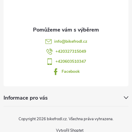
p
a
t
info
@
bikefrodl.cz
í
+420327315049
+420603510347
Facebook
Informace pro vás
Copyright 2026
bikefrodl.cz
. Všechna práva vyhrazena.
Vytvořil Shoptet