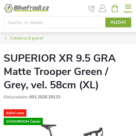
Přejít
NÁKUPNÍ
KOŠÍK
na
obsah
HLEDAT
Cyklokros & gravel
SUPERIOR XR 9.5 GRA
Matte Trooper Green /
Grey, vel. 58cm (XL)
Kód produktu:
801.2026.28133
Akční cena
SHOWROOM Čáslav