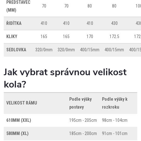
PŘEDSTAVEC
70
70
80
80
10
(MM)
ŘIDÍTKA
410
410
410
430
43
KLIKY
165
165
170
172.5
172
SEDLOVKA
320/0mm
320/0mm
400/15mm
400/15mm
400/
Jak vybrat správnou velikost
kola?
Podle výšky
Podle výšky k
VELIKOST RÁMU
postavy
rozkroku
610MM (XXL)
195cm - 205cm
98cm - 104cm
580MM (XL)
185cm - 200cm
91cm - 101cm