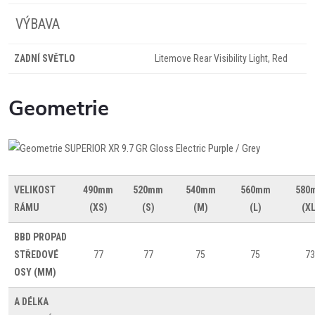
VÝBAVA
ZADNÍ SVĚTLO
Litemove Rear Visibility Light, Red
Geometrie
VELIKOST
490mm
520mm
540mm
560mm
580
RÁMU
(XS)
(S)
(M)
(L)
(XL
BBD
PROPAD
STŘEDOVÉ
77
77
75
75
73
OSY (MM)
A
DÉLKA