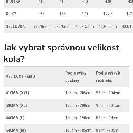
ŘIDÍTKA
410
410
410
430
43
KLIKY
165
165
170
172.5
172
SEDLOVKA
320/0mm
320/0mm
400/15mm
400/15mm
400/
Jak vybrat správnou velikost
kola?
Podle výšky
Podle výšky k
VELIKOST RÁMU
postavy
rozkroku
610MM (XXL)
195cm - 205cm
98cm - 104cm
580MM (XL)
185cm - 200cm
91cm - 101cm
560MM (L)
180cm - 190cm
88cm - 94cm
540MM (M)
175cm - 185cm
83cm - 90cm