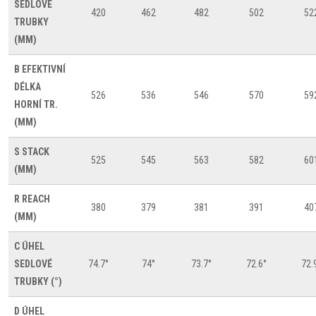
SEDLOVÉ
420
462
482
502
52
TRUBKY
(MM)
B
EFEKTIVNÍ
DÉLKA
526
536
546
570
59
HORNÍ TR.
(MM)
S
STACK
525
545
563
582
60
(MM)
R
REACH
380
379
381
391
40
(MM)
C
ÚHEL
SEDLOVÉ
74.7°
74°
73.7°
72.6°
72.
TRUBKY (°)
D
ÚHEL