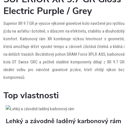
Electric Purple / Grey
Superior XR 9.7 GR je vysoce výkonné gravelové kolo navržené pro rychlou
jízdu na asfaltu i šotolině, s důrazem na efektivitu, stabilitu a dlouhodobý
komfort. Karbonový rám XR kombinuje nízkou hmotnost s geometrií,
která umožňuje držet vysoké tempo a zároveň zůstává čitelná a klidná i
na delších trasách. Bezdrátový pohon SRAM Force XPLR AXS, karbonová
kola DT Swiss GRC a pečlivě sladěné komponenty dělají z XR 9.7 GR
ideální volbu pro náročné gravelové jezdce, kteří chtějí výkon bez
kompromisů.
Top vlastnosti
Lehký a závodně laděný karbonový rám