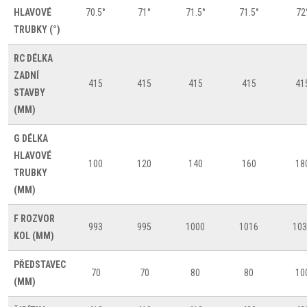
HLAVOVÉ
70.5°
71°
71.5°
71.5°
72
TRUBKY (°)
RC
DÉLKA
ZADNÍ
415
415
415
415
41
STAVBY
(MM)
G
DÉLKA
HLAVOVÉ
100
120
140
160
18
TRUBKY
(MM)
F
ROZVOR
993
995
1000
1016
103
KOL (MM)
PŘEDSTAVEC
70
70
80
80
10
(MM)