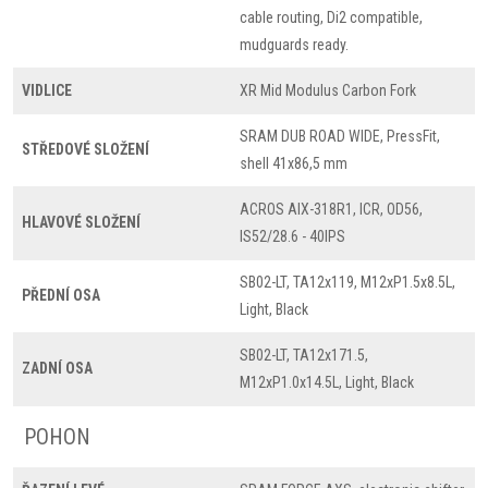
cable routing, Di2 compatible,
mudguards ready.
VIDLICE
XR Mid Modulus Carbon Fork
SRAM DUB ROAD WIDE, PressFit,
STŘEDOVÉ SLOŽENÍ
shell 41x86,5 mm
ACROS AIX-318R1, ICR, OD56,
HLAVOVÉ SLOŽENÍ
IS52/28.6 - 40IPS
SB02-LT, TA12x119, M12xP1.5x8.5L,
PŘEDNÍ OSA
Light, Black
SB02-LT, TA12x171.5,
ZADNÍ OSA
M12xP1.0x14.5L, Light, Black
POHON