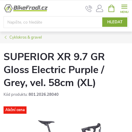
Přejít
NÁKUPNÍ
na
KOŠÍK
obsah
HLEDAT
Cyklokros & gravel
SUPERIOR XR 9.7 GR
Gloss Electric Purple /
Grey, vel. 58cm (XL)
Kód produktu:
801.2026.28040
Akční cena