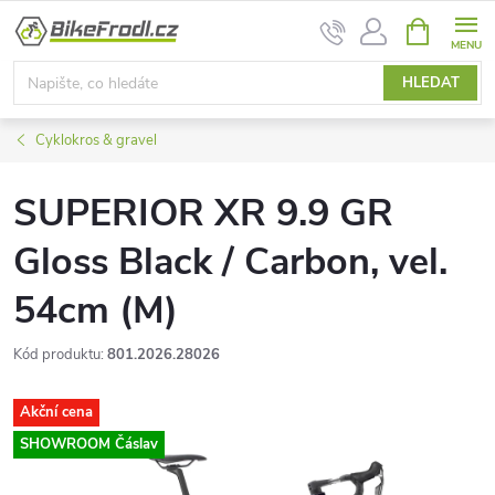
Přejít
NÁKUPNÍ
na
KOŠÍK
obsah
HLEDAT
Cyklokros & gravel
SUPERIOR XR 9.9 GR
Gloss Black / Carbon, vel.
54cm (M)
Kód produktu:
801.2026.28026
Akční cena
SHOWROOM Čáslav