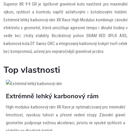
Superior XR 9.9 GR je špičkové gravelové kolo navržené pro maximální
výkon, rychlost a kontrolu napříč asfaltovými i šotolinovými tratěmi.
Extrémně lehký karbonový rám XR Race High Modulus kombinuje závodní
efektivitu s geometrií, která umožňuje agresivní tempo i dlouhé hodiny v
sedle bez ztráty stability. Bezdrátový pohon SRAM RED XPLR AXS,
karbonová kola DT Swiss GRC a integrovaný karbonový kokpit tvoří celek
bez kompromisů, určený pro nejnáročnější gravelové jezdce.
Top vlastnosti
Extrémně lehký karbonový rám
High-modulus karbonový rám XR Race je optimalizovaný pro minimální
hmotnost, vysokou tuhost a přesné vedení stopy. Závodní gravel
geometrie podporuje svižnou akceleraci, jistotu ve vysoké rychlosti a
stabilitu na dlouhých tratích.