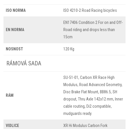
ISO NORMA
ISO 4210-2 Road Racing bicycles
EN17406 Condition 2 For on and Off-
EN NORMA
Road riding and drops less than
15cm
NOSNOST
120 Kg
RÁMOVÁ SADA
SU-51-01, Carbon XR Race High
Modulus, Road Advanced Geometry,
Disc Brake Flat Mount, BB86.5, SH
RÁM
dropout, Thru Axle 142x12 mm, Inner
cable routing, Di2 compatible,
mudguards ready.
VIDLICE
XR Hi Modulus Carbon Fork