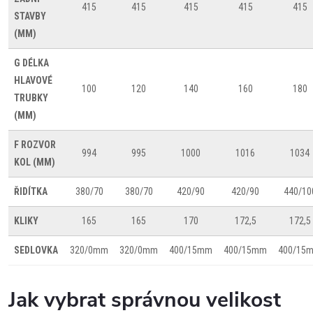
415
415
415
415
415
STAVBY
(MM)
G
DÉLKA
HLAVOVÉ
100
120
140
160
180
TRUBKY
(MM)
F
ROZVOR
994
995
1000
1016
1034
KOL (MM)
ŘIDÍTKA
380/70
380/70
420/90
420/90
440/10
KLIKY
165
165
170
172,5
172,5
SEDLOVKA
320/0mm
320/0mm
400/15mm
400/15mm
400/15
Jak vybrat správnou velikost