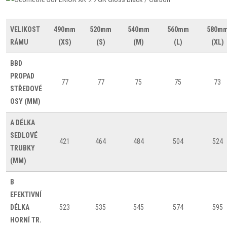
VELIKOST
490mm
520mm
540mm
560mm
580m
RÁMU
(XS)
(S)
(M)
(L)
(XL)
BBD
PROPAD
77
77
75
75
73
STŘEDOVÉ
OSY (MM)
A
DÉLKA
SEDLOVÉ
421
464
484
504
524
TRUBKY
(MM)
B
EFEKTIVNÍ
DÉLKA
523
535
545
574
595
HORNÍ TR.