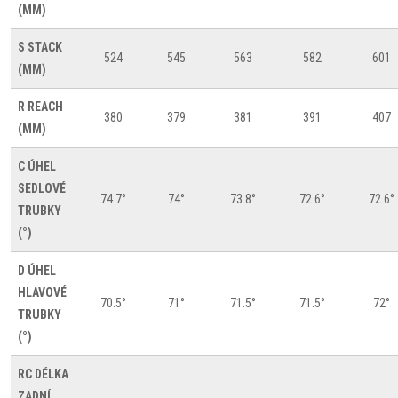
(MM)
S
STACK
524
545
563
582
601
(MM)
R
REACH
380
379
381
391
407
(MM)
C
ÚHEL
SEDLOVÉ
74.7°
74°
73.8°
72.6°
72.6°
TRUBKY
(°)
D
ÚHEL
HLAVOVÉ
70.5°
71°
71.5°
71.5°
72°
TRUBKY
(°)
RC
DÉLKA
ZADNÍ