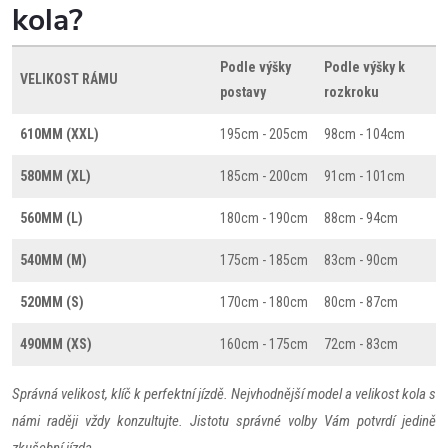
kola?
Podle výšky
Podle výšky k
VELIKOST RÁMU
postavy
rozkroku
610MM (XXL)
195cm - 205cm
98cm - 104cm
580MM (XL)
185cm - 200cm
91cm - 101cm
560MM (L)
180cm - 190cm
88cm - 94cm
540MM (M)
175cm - 185cm
83cm - 90cm
520MM (S)
170cm - 180cm
80cm - 87cm
490MM (XS)
160cm - 175cm
72cm - 83cm
Správná velikost, klíč k perfektní jízdě. Nejvhodnější model a velikost kola s
námi raději vždy konzultujte. Jistotu správné volby Vám potvrdí jedině
zkušební jízda.