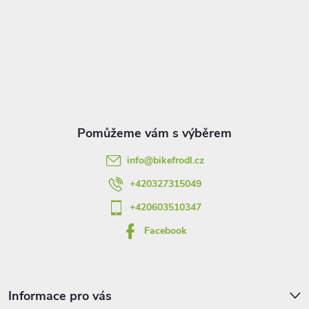
Z
á
p
a
t
info
@
bikefrodl.cz
í
+420327315049
+420603510347
Facebook
Informace pro vás