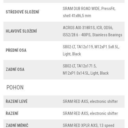
SRAM DUB ROAD WIDE, PressFit,
STŘEDOVÉ SLOŽENÍ
shell 41x86,5 mm
ACROS AIX-318R1S, ICR, OD56,
HLAVOVÉ SLOŽENÍ
IS52/28.6 - 40IPS, Stainless Bearings
SB02-LT, TA12x119, M12xP1.5x8.5L,
PŘEDNÍ OSA
Light, Black
SB02-LT, TA12x171.5,
ZADNÍ OSA
M12xP1.0x14.5L, Light, Black
POHON
ŘAZENÍ LEVÉ
SRAM RED AXS, electronic shifter
ŘAZENÍ
SRAM RED AXS, electronic shifter
ZADNÍ MĚNIČ
SRAM RED XPLR AXS, 13 speed