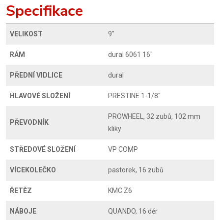
Specifikace
VELIKOST
9"
RÁM
dural 6061 16"
PŘEDNÍ VIDLICE
dural
HLAVOVÉ SLOŽENÍ
PRESTINE 1-1/8"
PROWHEEL, 32 zubů, 102 mm
PŘEVODNÍK
kliky
STŘEDOVÉ SLOŽENÍ
VP COMP
VÍCEKOLEČKO
pastorek, 16 zubů
ŘETĚZ
KMC Z6
NÁBOJE
QUANDO, 16 děr