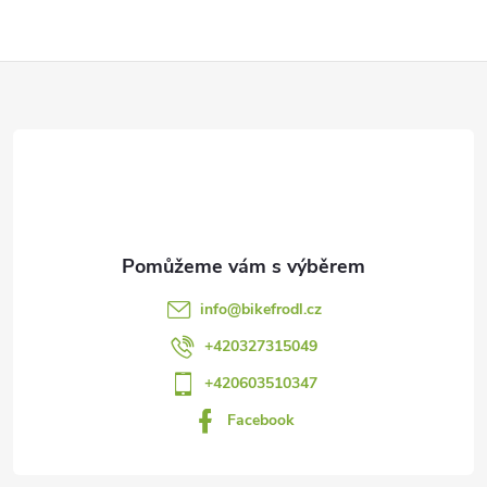
Z
á
p
a
t
info
@
bikefrodl.cz
í
+420327315049
+420603510347
Facebook