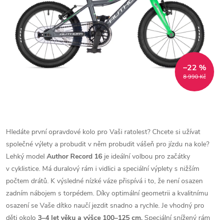
–22 %
8 990 Kč
Hledáte první opravdové kolo pro Vaši ratolest? Chcete si užívat
společné výlety a probudit v něm probudit vášeň pro jízdu na kole?
Lehký model
Author Record 16
je ideální volbou pro začátky
v cyklistice. Má duralový rám i vidlici a speciální výplety s nižším
počtem drátů. K výsledné nízké váze přispívá i to, že není osazen
zadním nábojem s torpédem. Díky optimální geometrii a kvalitnímu
osazení se Vaše dítko naučí jezdit snadno a rychle. Je vhodný pro
děti okolo
3–4 let věku a výšce 100–125 cm.
Speciální snížený rám