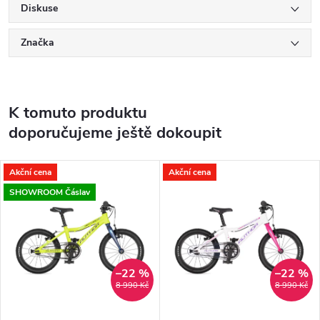
Diskuse
Značka
K tomuto produktu
doporučujeme ještě dokoupit
Akční cena
Akční cena
SHOWROOM Čáslav
–22 %
–22 %
8 990 Kč
8 990 Kč