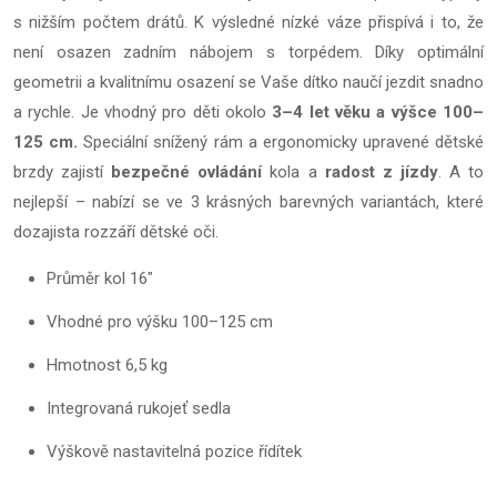
s nižším počtem drátů. K výsledné nízké váze přispívá i to, že
není osazen zadním nábojem s torpédem. Díky optimální
geometrii a kvalitnímu osazení se Vaše dítko naučí jezdit snadno
a rychle. Je vhodný pro děti okolo
3–4 let věku a výšce 100–
125 cm.
Speciální snížený rám a ergonomicky upravené dětské
brzdy zajistí
bezpečné ovládání
kola a
radost z jízdy
. A to
nejlepší – nabízí se ve 3 krásných barevných variantách, které
dozajista rozzáří dětské oči.
Průměr kol 16"
Vhodné pro výšku 100–125 cm
Hmotnost 6,5 kg
Integrovaná rukojeť sedla
Výškově nastavitelná pozice řídítek