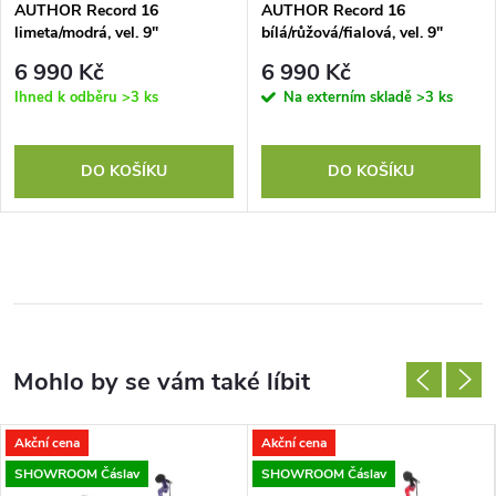
AUTHOR Record 16
AUTHOR Record 16
limeta/modrá, vel. 9"
bílá/růžová/fialová, vel. 9"
6 990 Kč
6 990 Kč
Ihned k odběru
>3 ks
Na externím skladě
>3 ks
DO KOŠÍKU
DO KOŠÍKU
Akční cena
Akční cena
SHOWROOM Čáslav
SHOWROOM Čáslav