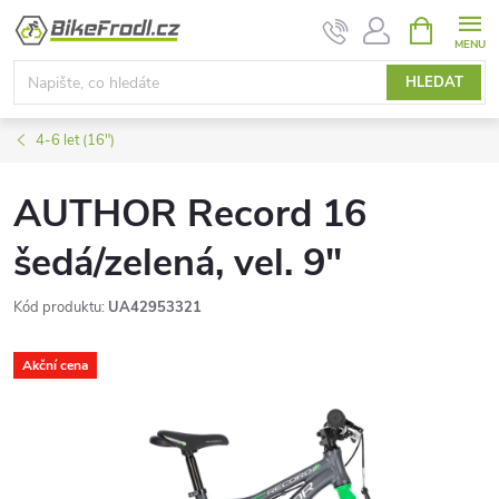
Přejít
NÁKUPNÍ
KOŠÍK
na
obsah
HLEDAT
4-6 let (16")
AUTHOR Record 16
šedá/zelená, vel. 9"
Kód produktu:
UA42953321
Akční cena