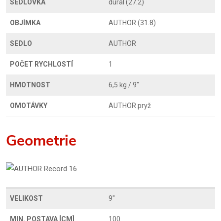
SEDLOVKA
dural (27.2)
OBJÍMKA
AUTHOR (31.8)
SEDLO
AUTHOR
POČET RYCHLOSTÍ
1
HMOTNOST
6,5 kg / 9"
OMOTÁVKY
AUTHOR pryž
Geometrie
VELIKOST
9"
MIN. POSTAVA [CM]
100