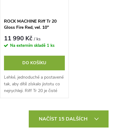
ROCK MACHINE Riff Tr 20
Gloss Fire Red, vel. 10"
11 990 Kč
/ ks
Na externím skladě
1 ks
DO KOŠÍKU
Lehké, jednoduché a postavené
tak, aby dítě získalo jistotu co
nejrychleji. Riff Tr 20 je čisté
20" juniorské kolo na
každodenní ježdění, cyklostezky
i...
O
NAČÍST 15 DALŠÍCH
v