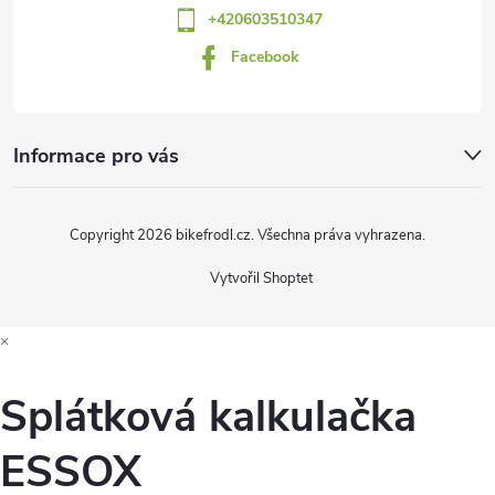
v
+420603510347
ý
Facebook
p
i
Informace pro vás
s
u
Copyright 2026
bikefrodl.cz
. Všechna práva vyhrazena.
Vytvořil Shoptet
×
Splátková kalkulačka
ESSOX