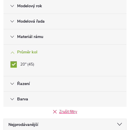
Modelový rok
Modelová řada
Materiál rámu
Průměr kol
20"
45
Řazení
Barva
Zrušit filtry
Ř
Nejprodávanější