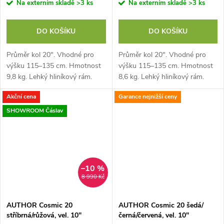
Na externím skladě
>3 ks
Na externím skladě
>3 ks
DO KOŠÍKU
DO KOŠÍKU
Průměr kol 20". Vhodné pro
Průměr kol 20". Vhodné pro
výšku 115–135 cm. Hmotnost
výšku 115–135 cm. Hmotnost
9,8 kg. Lehký hliníkový rám.
8,6 kg. Lehký hliníkový rám.
Odpružená vidlice ZOOM.
Komponenty SHIMANO
Akční cena
Garance nejnižší ceny
Komponenty SHIMANO
Revoshift, 6 rychlostí. V brzdy
Revoshift, 6 rychlostí
TEKTRO
SHOWROOM Čáslav
–10 %
8 990 Kč
AUTHOR Cosmic 20
AUTHOR Cosmic 20 šedá/
stříbrná/růžová, vel. 10"
černá/červená, vel. 10"