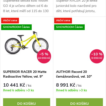
d
Superlehké dětské kolo Woom
Superior RACER 20 je lehké
u
GO 4 je určeno dětem od 6 do
juniorské kolo navržené pro
u
8 let, které měří od 115 do 130
děti, které potřebují jistotu,
cm. Kolo má intuitivní
stabilitu a snadné ovládání při
k
Akční cena
Akční cena
7rychlostní řazení, 20´´ kola a
každodenním ježdění. Nový...
k
díky...
SHOWROOM Čáslav
SHOWROOM Čáslav
t
t
ů
ů
–5 %
–10 %
10 990 Kč
9 990 Kč
SUPERIOR RACER 20 Matte
AUTHOR Record 20
Radioactive Yellow, vel. 9"
černá/oranžová, vel. 10"
10 441 Kč
8 991 Kč
/ ks
/ ks
Ihned k odběru
>3 ks
Ihned k odběru
>3 ks
DO KOŠÍKU
DO KOŠÍKU