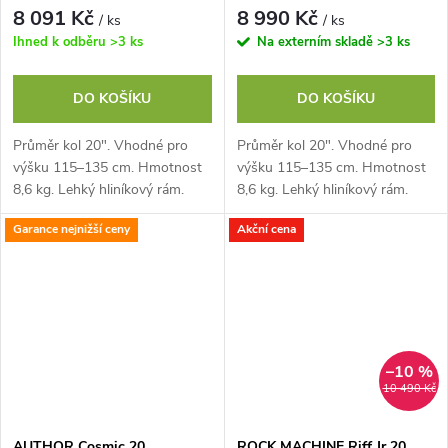
8 091 Kč
8 990 Kč
/ ks
/ ks
Ihned k odběru
>3 ks
Na externím skladě
>3 ks
DO KOŠÍKU
DO KOŠÍKU
Průměr kol 20". Vhodné pro
Průměr kol 20". Vhodné pro
výšku 115–135 cm. Hmotnost
výšku 115–135 cm. Hmotnost
8,6 kg. Lehký hliníkový rám.
8,6 kg. Lehký hliníkový rám.
Komponenty SHIMANO
Komponenty SHIMANO
Garance nejnižší ceny
Akční cena
Revoshift, 6 rychlostí. V brzdy
Revoshift, 6 rychlostí. V brzdy
TEKTRO
TEKTRO
–10 %
10 490 Kč
AUTHOR Cosmic 20
ROCK MACHINE Riff Jr 20