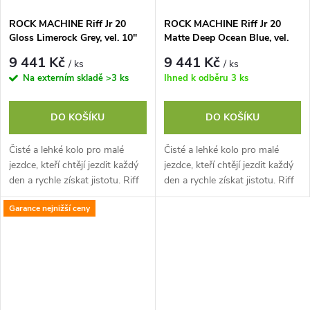
ROCK MACHINE Riff Jr 20
ROCK MACHINE Riff Jr 20
Gloss Limerock Grey, vel. 10"
Matte Deep Ocean Blue, vel.
10"
9 441 Kč
9 441 Kč
/ ks
/ ks
Na externím skladě
>3 ks
Ihned k odběru
3 ks
DO KOŠÍKU
DO KOŠÍKU
Čisté a lehké kolo pro malé
Čisté a lehké kolo pro malé
jezdce, kteří chtějí jezdit každý
jezdce, kteří chtějí jezdit každý
den a rychle získat jistotu. Riff
den a rychle získat jistotu. Riff
Jr 20 se snadno ovládá na
Jr 20 se snadno ovládá na
Garance nejnižší ceny
cyklostezkách i ve městě,...
cyklostezkách i ve městě,...