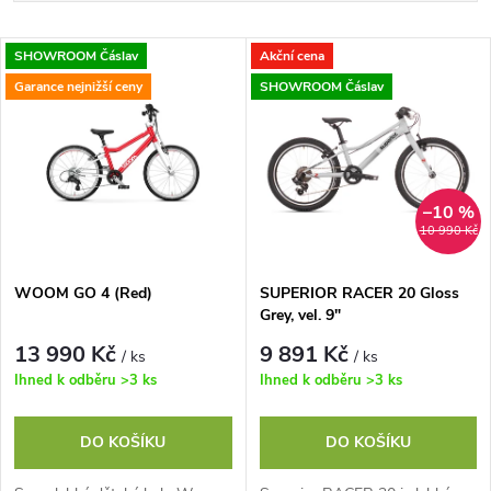
a
Nejlevnější
V
SHOWROOM Čáslav
Akční cena
Nejdražší
z
Garance nejnižší ceny
SHOWROOM Čáslav
ý
Abecedně
e
p
n
i
–10 %
10 990 Kč
í
s
p
WOOM GO 4 (Red)
SUPERIOR RACER 20 Gloss
Grey, vel. 9"
p
r
13 990 Kč
9 891 Kč
/ ks
/ ks
r
Ihned k odběru
>3 ks
Ihned k odběru
>3 ks
o
o
DO KOŠÍKU
DO KOŠÍKU
d