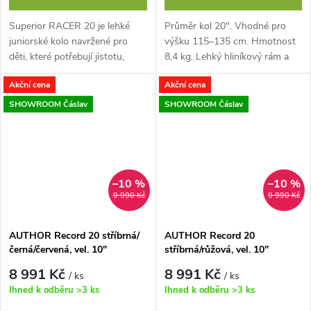
Superior RACER 20 je lehké
Průměr kol 20". Vhodné pro
juniorské kolo navržené pro
výšku 115–135 cm. Hmotnost
děti, které potřebují jistotu,
8,4 kg. Lehký hliníkový rám a
stabilitu a snadné ovládání při
vidlice. Kombo řídítka v
Akční cena
Akční cena
každodenním ježdění. Nový...
průměru 22 mm. Komponenty
SHIMANO...
SHOWROOM Čáslav
SHOWROOM Čáslav
–10 %
–10 %
9 990 Kč
9 990 Kč
AUTHOR Record 20 stříbrná/
AUTHOR Record 20
černá/červená, vel. 10"
stříbrná/růžová, vel. 10"
8 991 Kč
8 991 Kč
/ ks
/ ks
Ihned k odběru
>3 ks
Ihned k odběru
>3 ks