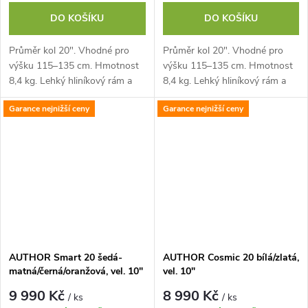
DO KOŠÍKU
DO KOŠÍKU
Průměr kol 20". Vhodné pro
Průměr kol 20". Vhodné pro
výšku 115–135 cm. Hmotnost
výšku 115–135 cm. Hmotnost
8,4 kg. Lehký hliníkový rám a
8,4 kg. Lehký hliníkový rám a
vidlice. Kombo řídítka v
vidlice. Kombo řídítka v
Garance nejnižší ceny
Garance nejnižší ceny
průměru 22 mm. Komponenty
průměru 22 mm. Komponenty
SHIMANO...
SHIMANO...
AUTHOR Smart 20 šedá-
AUTHOR Cosmic 20 bílá/zlatá,
matná/černá/oranžová, vel. 10"
vel. 10"
9 990 Kč
8 990 Kč
/ ks
/ ks