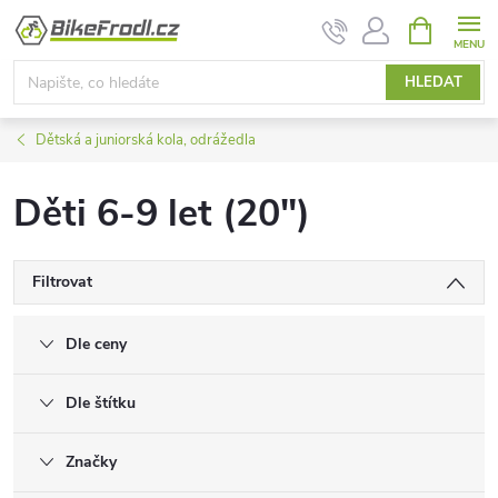
Přejít
NÁKUPNÍ
KOŠÍK
na
obsah
HLEDAT
Dětská a juniorská kola, odrážedla
Děti 6-9 let (20")
Filtrovat
Dle ceny
Dle štítku
Značky