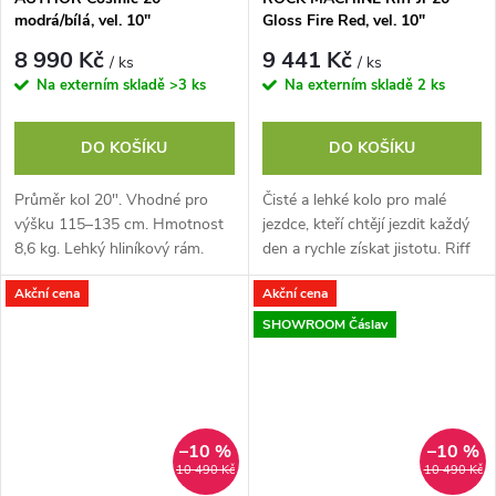
modrá/bílá, vel. 10"
Gloss Fire Red, vel. 10"
8 990 Kč
9 441 Kč
/ ks
/ ks
Na externím skladě
>3 ks
Na externím skladě
2 ks
DO KOŠÍKU
DO KOŠÍKU
Průměr kol 20". Vhodné pro
Čisté a lehké kolo pro malé
výšku 115–135 cm. Hmotnost
jezdce, kteří chtějí jezdit každý
8,6 kg. Lehký hliníkový rám.
den a rychle získat jistotu. Riff
Komponenty SHIMANO
Jr 20 se snadno ovládá na
Akční cena
Akční cena
Revoshift, 6 rychlostí. V brzdy
cyklostezkách i ve městě,...
TEKTRO
SHOWROOM Čáslav
–10 %
–10 %
10 490 Kč
10 490 Kč