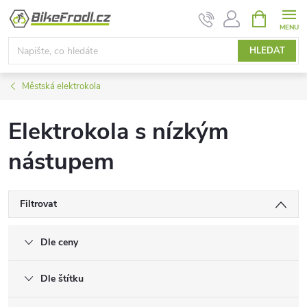
Přejít
NÁKUPNÍ
KOŠÍK
na
obsah
HLEDAT
Městská elektrokola
Elektrokola s nízkým
nástupem
Filtrovat
Dle ceny
Dle štítku