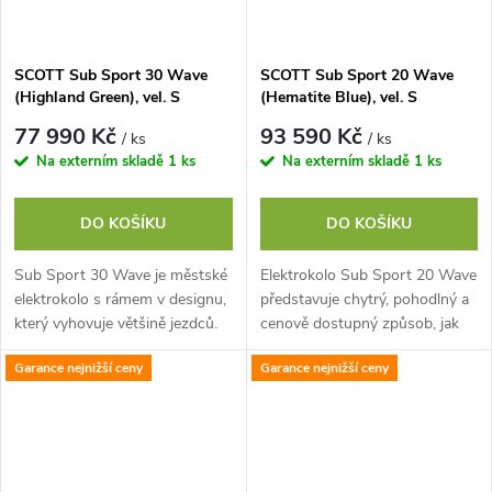
SCOTT Sub Sport 30 Wave
SCOTT Sub Sport 20 Wave
(Highland Green), vel. S
(Hematite Blue), vel. S
77 990 Kč
93 590 Kč
/ ks
/ ks
Na externím skladě
1 ks
Na externím skladě
1 ks
DO KOŠÍKU
DO KOŠÍKU
Sub Sport 30 Wave je městské
Elektrokolo Sub Sport 20 Wave
elektrokolo s rámem v designu,
představuje chytrý, pohodlný a
který vyhovuje většině jezdců.
cenově dostupný způsob, jak
Díky konstrukci s nízkým
uchopit dopravu po městě.
Garance nejnižší ceny
Garance nejnižší ceny
nástupem, výkonnému motoru
Rám s nízkým nástupem
Bosch...
vyhovuje...