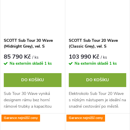
SCOTT Sub Tour 30 Wave
SCOTT Sub Tour 20 Wave
(Midnight Grey), vel. S
(Classic Grey), vel. S
85 790 Kč
103 990 Kč
/ ks
/ ks
Na externím skladě
1 ks
Na externím skladě
1 ks
DO KOŠÍKU
DO KOŠÍKU
Sub Tour 30 Wave vyniká
Elektrokolo Sub Tour 20 Wave
designem rámu bez horní
s nízkým nástupem je ideální na
rámové trubky a kapacitou
snadné cestování po městě.
zvládnout všechno, počínaje
Díky univerzálnímu designu jde
Garance nejnižší ceny
Garance nejnižší ceny
dojížděním do práce a konče
nasedání a sesedání z kola
relaxačními výlety...
lehce,...