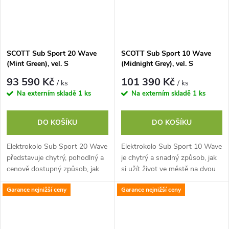
SCOTT Sub Sport 20 Wave
SCOTT Sub Sport 10 Wave
(Mint Green), vel. S
(Midnight Grey), vel. S
93 590 Kč
101 390 Kč
/ ks
/ ks
Na externím skladě
1 ks
Na externím skladě
1 ks
DO KOŠÍKU
DO KOŠÍKU
Elektrokolo Sub Sport 20 Wave
Elektrokolo Sub Sport 10 Wave
představuje chytrý, pohodlný a
je chytrý a snadný způsob, jak
cenově dostupný způsob, jak
si užít život ve městě na dvou
uchopit dopravu po městě.
kolech. Díky konstrukci rámu s
Garance nejnižší ceny
Garance nejnižší ceny
Rám s nízkým nástupem
nízkým nástupem a výkonné...
vyhovuje...