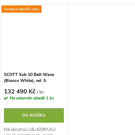
ZCELA NOVÝM motorem
ZCELA NOVÝM motorem
Garance nejnižší ceny
Bosch Performance CX s
Bosch Performance CX s
600Wh baterií vás opravdu na...
600Wh baterií vás opravdu na...
SCOTT Sub 10 Belt Wave
(Bianco White), vel. S
132 490 Kč
/ ks
Na externím skladě
1 ks
DO KOŠÍKU
Má ukrutnou sílu.#ZBRUSU