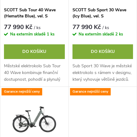
s
p
SCOTT Sub Tour 40 Wave
SCOTT Sub Sport 30 Wave
(Hematite Blue), vel. S
(Icy Blue), vel. S
p
r
77 990 Kč
77 990 Kč
/ ks
/ ks
r
Na externím skladě
1 ks
Na externím skladě
2 ks
o
o
DO KOŠÍKU
DO KOŠÍKU
d
d
Městské elektrokolo Sub Tour
Sub Sport 30 Wave je městské
u
40 Wave kombinuje finanční
elektrokolo s rámem v designu,
u
dostupnost, pohodlí a plynulý
který vyhovuje většině jezdců.
výkon. Nechte auto doma,
Díky konstrukci s nízkým
k
Garance nejnižší ceny
Garance nejnižší ceny
užijte si město na kole.Díky
nástupem, výkonnému motoru
k
konstrukci s...
Bosch...
t
t
ů
ů