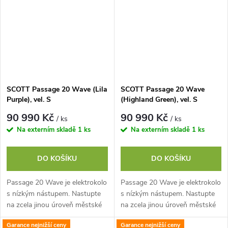
SCOTT Passage 20 Wave (Lila
SCOTT Passage 20 Wave
Purple), vel. S
(Highland Green), vel. S
90 990 Kč
90 990 Kč
/ ks
/ ks
Na externím skladě
1 ks
Na externím skladě
1 ks
DO KOŠÍKU
DO KOŠÍKU
Passage 20 Wave je elektrokolo
Passage 20 Wave je elektrokolo
s nízkým nástupem. Nastupte
s nízkým nástupem. Nastupte
na zcela jinou úroveň městské
na zcela jinou úroveň městské
dopravy. Design bez horní
dopravy. Design bez horní
Garance nejnižší ceny
Garance nejnižší ceny
rámové trubky umožňuje
rámové trubky umožňuje